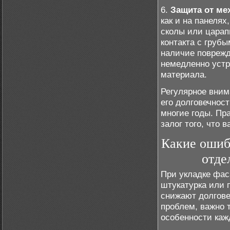
6.
Защита от ме
как и на панелях
сколы или царап
контакта с груб
наличие поврежд
немедленно устр
материала.
Регулярное вним
его долговечнос
многие годы. Пр
залог того, что 
Какие ошиб
отде
При укладке фас
штукатурка или 
снижают долгове
проблем, важно 
особенности каж