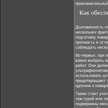
привлекательны
Как обесп
Долговечность о
нескольких факт
подготовку пове
прочность и эст
соблюдать неско
Во-первых, при 
важно выбрать к
работ. Они долж
ультрафиолетово
использовать шт
предотвращают 
адгезию к повер
Также стоит учи
текстурой или п
подвержены мех