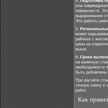
4.
Подготовка п
или повреждения
поверхности. Эт
выравнивание ст
Эти работы увел
5.
Региональные
может варьирова
районах с высок
цены на отделоч
выше.
6.
Сроки выпол
на конечную сто
необходимости п
быть добавлены
При расчёте сто
точную смету и 
работ.
Как правил