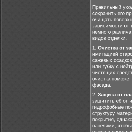
Правильный уход
сохранить его п
очищать поверхн
зависимости от 
немного различа
видов отделки.
1.
Очистка от з
имитацией старо
сажевых осадков
или губку с ней
чистящих средст
очистка поможет
фасада.
2.
Защита от вл
защитить её от 
гидрофобные пок
структуру матери
покрытия, однак
панелями, чтобы
важно в региона