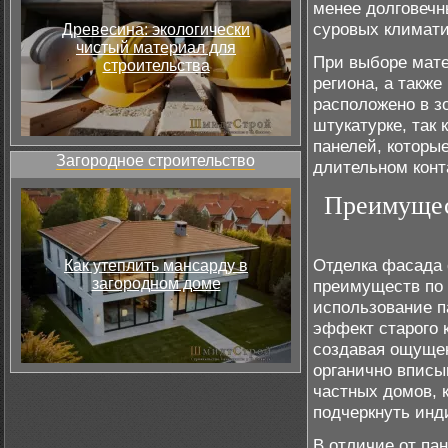
менее долговечн
суровых климати
Древесина: экологически
чистый материал для
При выборе мате
строительства
региона, а такж
расположено в з
штукатурке, так 
панелей, которы
Загородное строительство
длительном конта
Преимущес
Отделка фасада 
Как утеплить мансарду в
загородном доме
преимуществ по 
использование п
эффект старого 
создавая ощущен
органично вписы
частных домов, 
подчеркнуть инд
В отличие от па