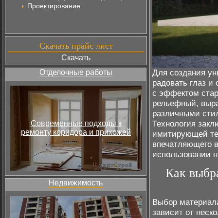
Проектирование
Скачать прайс лист
Скачать
Для создания ун
Отделочные работы
радовать глаз и
с эффектом стар
рельефный, выра
различными стил
Технология закл
Современные подходы к
ремонту коридора и прихожей
имитирующей тек
впечатляющего в
использовании н
Как выбр
Недвижимость
Выбор материала
зависит от неск