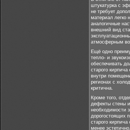
штукатурка с эф
не требует допо
материал легко н
аналогичные нас
внешний вид ста
эксплуатационны
атмосферным воз
Ещё одно преиму
тепло- и звукоиз
обеспечивать до
старого кирпича
внутри помещени
регионах с холо
критична.
Кроме того, отд
дефекты стены и
необходимости з
дорогостоящих п
старого кирпича 
менее эстетично.