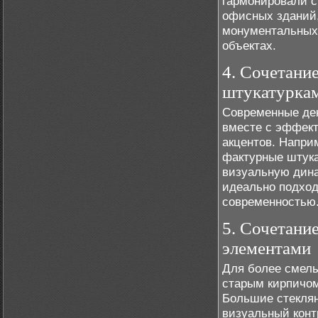
гармонировали с
офисных зданий,
монументальных 
объектах.
4. Сочетани
штукатурка
Современные дек
вместе с эффект
акцентов. Напри
фактурные штука
визуальную дина
идеально подход
современностью
5. Сочетани
элементами
Для более смелы
старым кирпичо
Большие стеклян
визуальный контр