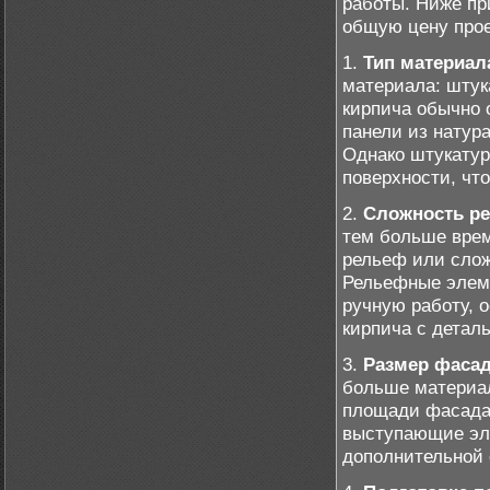
работы. Ниже пр
общую цену прое
1.
Тип материал
материала: штук
кирпича обычно 
панели из натур
Однако штукатур
поверхности, что
2.
Сложность р
тем больше врем
рельеф или слож
Рельефные элеме
ручную работу, 
кирпича с детал
3.
Размер фаса
больше материал
площади фасада 
выступающие эле
дополнительной 