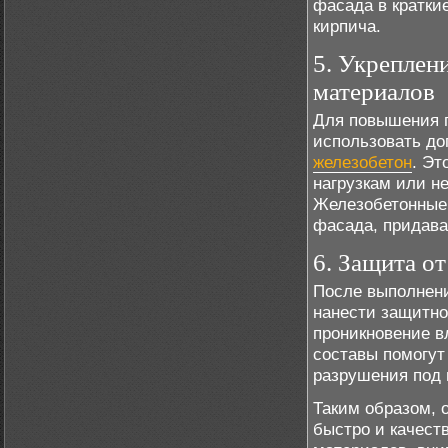
фасада в кратки
кирпича.
5. Укреплен
материалов
Для повышения п
использовать до
железобетон
. Эт
нагрузкам или н
Железобетонные 
фасада, придава
6. Защита о
После выполнени
нанести защитно
проникновение в
составы помогут
разрушения под 
Таким образом, 
быстро и качест