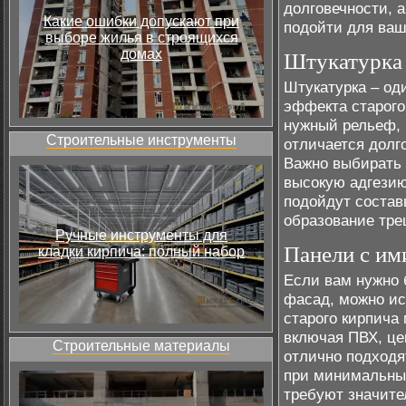
долговечности, 
Какие ошибки допускают при
подойти для ваш
выборе жилья в строящихся
домах
Штукатурка 
Штукатурка – од
эффекта старого
нужный рельеф, 
Строительные инструменты
отличается долг
Важно выбирать 
высокую адгезию
подойдут состав
образование тре
Ручные инструменты для
Панели с им
кладки кирпича: полный набор
Если вам нужно
фасад, можно ис
старого кирпича
включая ПВХ, це
Строительные материалы
отлично подходя
при минимальных
требуют значите