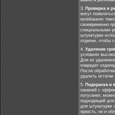
3.
Проверка и р
могут появлятьс
колебаниях темп
своевременно пр
специальными р
штукатурки испо
отделки, чтобы 
4.
Удаление гри
условиях высоко
Для их удаления
повредят отделк
После обработки
удалить остатки
5.
Подкраска и 
панелей с эффек
потускнел, можн
подходящей для 
для штукатурки л
яркость, но и о