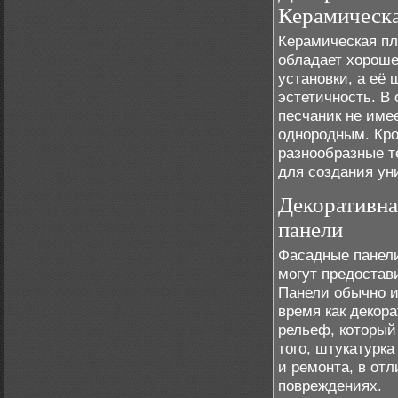
Керамическа
Керамическая пл
обладает хороше
установки, а её 
эстетичность. В 
песчаник не име
однородным. Кро
разнообразные т
для создания ун
Декоративна
панели
Фасадные панели
могут предостави
Панели обычно и
время как декор
рельеф, который
того, штукатурк
и ремонта, в отл
повреждениях.