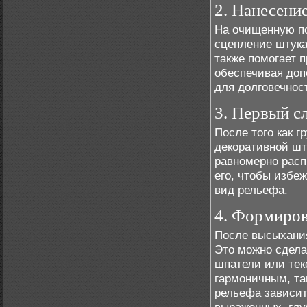
2. Нанесени
На очищенную по
сцепление штука
также помогает 
обеспечивая доп
для долговечнос
3. Первый с
После того как г
декоративной шт
равномерно расп
его, чтобы избе
вид рельефа.
4. Формиров
После высыхания
Это можно сдела
шпатели или тек
гармоничным, та
рельефа зависит