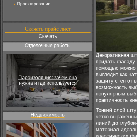
Проектирование
Скачать прайс лист
Скачать
Отделочные работы
Декоративная шт
придать фасаду 
помощью можно с
выглядит как на
Пароизоляция: зачем она
защиту стен от 
нужна и где используется
возможность выб
популярным выбо
практичность вн
Тонкий слой шту
Недвижимость
чётко выраженны
линий до глубок
материал идеаль
классических фа