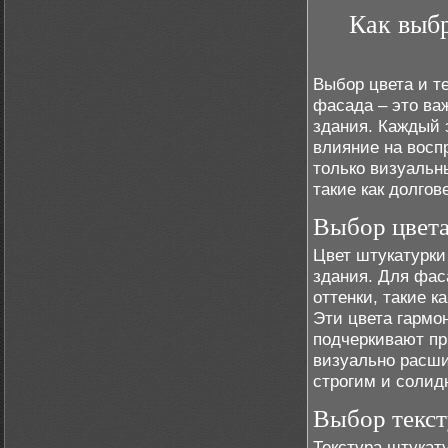
Как выбр
Выбор цвета и т
фасада – это ва
здания. Каждый 
влияние на восп
только визуальн
такие как долго
Выбор цвета
Цвет штукатурки
здания. Для фас
оттенки, такие 
Эти цвета гармо
подчеркивают пр
визуально расши
строгим и солид
Выбор текст
Текстура штукат