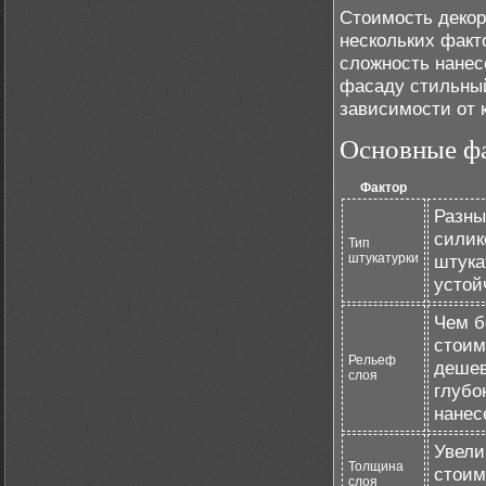
Стоимость декор
нескольких факт
сложность нанес
фасаду стильный
зависимости от 
Основные фа
Фактор
Разны
силик
Тип
штукатурки
штука
устой
Чем б
стоим
Рельеф
дешев
слоя
глубо
нанес
Увели
Толщина
стоим
слоя