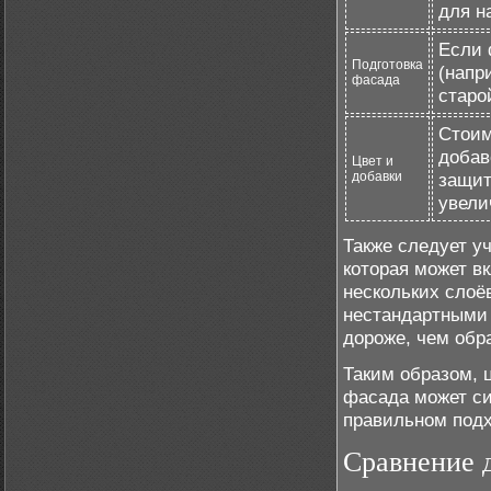
для н
Если 
Подготовка
(напр
фасада
старо
Стоим
добав
Цвет и
добавки
защит
увели
Также следует у
которая может в
нескольких слоё
нестандартными
дороже, чем обра
Таким образом, 
фасада может си
правильном подх
Сравнение 