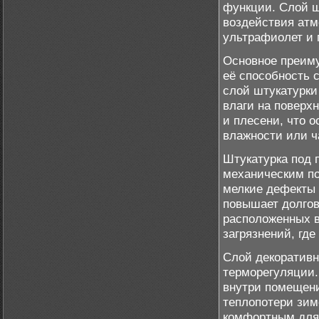
функции. Слой ш
воздействия атм
ультрафиолет и 
Основное преиму
её способность 
слой штукатурки
влаги на поверх
и плесени, что 
влажности или ч
Штукатурка под 
механическим п
мелкие дефекты 
повышает долгов
расположенных 
загрязнений, гд
Слой декоративн
терморегуляции.
внутри помещени
теплопотери зим
комфортным для 