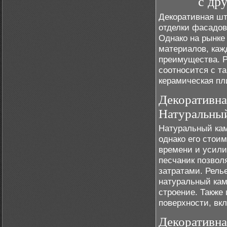
с др
Декоративная шт
отделки фасадов
Однако на рынке
материалов, каж
преимущества. Р
соотносится с т
керамическая пл
Декоративна
Натуральны
Натуральный кам
однако его стои
времени и усили
песчаник позвол
затратами. Рель
натуральный каме
строение. Также
поверхности, вкл
Декоративна