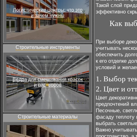
Такой слой прид
Логистические центры: что это
эффективно скр
и зачем нужны
Как выб
При выборе деко
Строительные инструменты
учитывать неско
обеспечить долг
к его отделке д
условий и желае
1. Выбор те
Ведра для смешивания красок
и растворов
2. Цвет и о
Цвет декоративн
предпочтений вл
Песочные, светл
фасаду теплоту 
Строительные материалы
выбрать светлые
Важно учитывать
пространство, а 