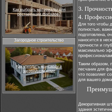
3. Прочност
Как выбрать материалы для
реставрации фасадов?
4. Професси
Для того чтобы 
полностью, важн
подготовлена, о
наносится в нес
Загородное строительство
прочности и глу
максимально эфф
профессионалам
Таким образом, 
Как утеплить мансарду в
песчаник для фа
загородном доме
что позволяет со
для вашего дома
Преимущ
Декоративная шт
здания эстетичн