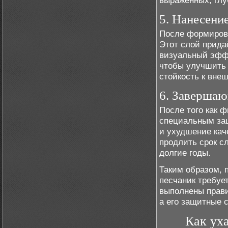
выраженных, глу
5. Нанесени
После формиров
Этот слой прида
визуальный эффе
чтобы улучшить 
стойкость к вне
6. Завершаю
После того как 
специальным за
и ухудшение кач
продлить срок с
долгие годы.
Таким образом, 
песчаник требуе
выполнены прави
а его защитные 
Как ух