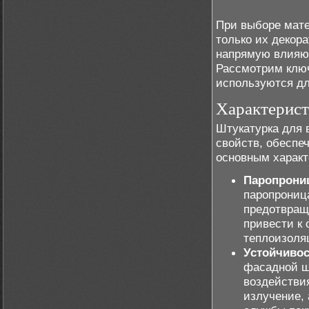
При выборе мате
только их декора
напрямую влияют
Рассмотрим ключ
используются дл
Характерист
Штукатурка для 
свойств, обеспе
основным характ
Паропрони
паропрониц
предотвраще
привести к
теплоизоля
Устойчивос
фасадной ш
воздействия
излучение, 