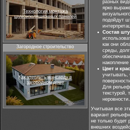
разных видо
ярко выраже
Технология монтажа
визуальног
шумоизоляционных панелей
подойдут ш
интерпрета
Состав шту
использоват
как они об
Загородное строительство
среды, долг
обеспечива
накопление 
Цвет и крас
учитывать, 
Как утеплить мансарду в
поверхности
загородном доме
Для рельеф
текстурой, 
неровности.
Учитывая все эт
вариант рельефн
не только будет 
внешних воздейс