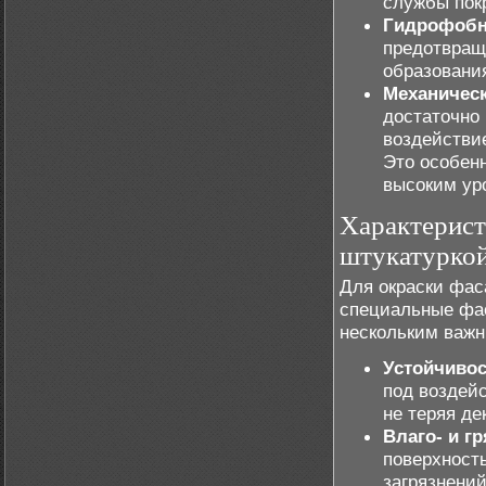
службы пок
Гидрофобн
предотвращ
образовани
Механическ
достаточно
воздействие
Это особен
высоким ур
Характерист
штукатурко
Для окраски фас
специальные фас
нескольким важн
Устойчивос
под воздейс
не теряя де
Влаго- и г
поверхност
загрязнени