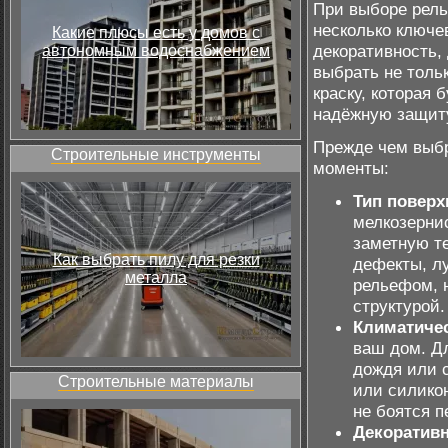
При выборе рел
несколько ключе
Какие плюсы есть у домов с
декоративность,
автономным водоснабжением
выбрать не толь
краску, которая 
надёжную защиту
Прежде чем выбр
Строительные инструменты
моменты:
Тип поверх
мелкозернис
заметную те
Как выбрать пилу для резки
дефекты, л
металла
рельефом, 
структурой.
Климатичес
ваш дом. Д
дождя или 
Строительные материалы
или силико
не боятся п
Декоратив