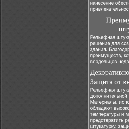
нанесение обесп
привлекательнос
Преиму
шт
Рельефная штука
решение для соз
здания. Благода
преимуществ, ко
владельцев нед
Декоративно
Защита от в
Рельефная штука
дополнительной 
Материалы, испо
обладают высоко
температуры и м
предотвратить р
штукатурку, защ