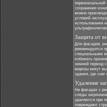
первоначальной 
сохранение изна
можно производит
условий эксплуа
использования н
ультрафиолетово
Защита от в
Для фасадов, ра
рекомендуется п
специальными в
избежать проник
зимний период ст
морозы могут вы
здания, где сне
Удаление за
На фасадах с ре
следы загрязнени
удаляются при п
повреждают стру