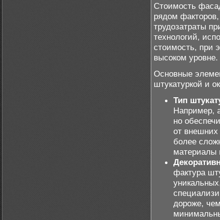
Стоимость фасад
рядом факторов, 
трудозатраты пр
технологий, исп
стоимость, при 
высоком уровне.
Основные элеме
штукатуркой и ок
Тип штукат
Например, 
но обеспеч
от внешних 
более слож
материалы 
Декоративн
фактура шт
уникальных
специализи
дороже, че
минимальн