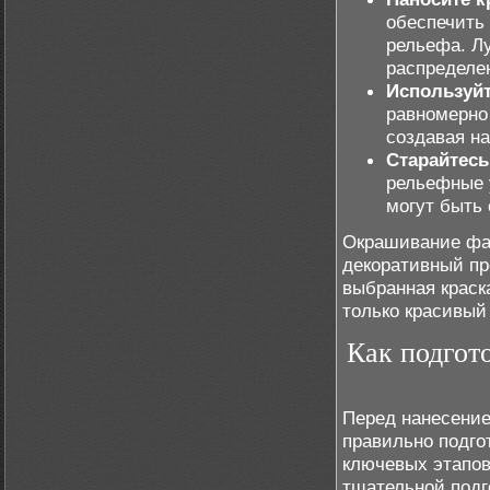
обеспечить
рельефа. Лу
распределе
Используйт
равномерно
создавая на
Старайтесь
рельефные у
могут быть
Окрашивание фас
декоративный пр
выбранная краск
только красивый
Как подгот
Перед нанесение
правильно подго
ключевых этапов
тщательной подг