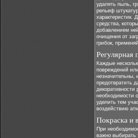
удалять пыль, гр
рельеф штукатурк
характеристик. 
средства, котор
добавлением не
очищения от заг
грибок, применя
Регулярная 
Каждые нескольк
повреждений или
незначительны, 
предотвратить д
декоративности 
необходимости о
уделить тем уча
воздействию ат
Покраска и 
При необходимос
важно выбирать 