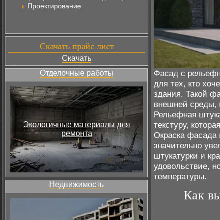
Проектирование
Скачать прайс лист
Скачать
Фасад с рельефн
Отделочные работы
для тех, кто хо
здания. Такой ф
внешней среды, 
Рельефная штука
текстуру, котора
Экологичные материалы для
ремонта
Окраска фасада п
значительно уве
штукатурки и кр
удовольствие, н
температуры.
Недвижимость
Как в