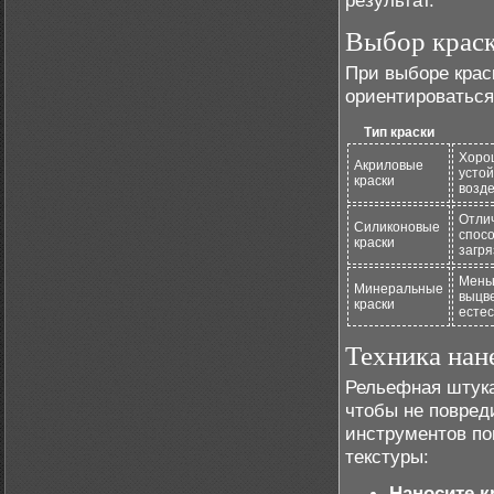
результат.
Выбор краск
При выборе крас
ориентироваться
Тип краски
Хоро
Акриловые
устой
краски
возде
Отли
Силиконовые
спосо
краски
загр
Мень
Минеральные
выцв
краски
естес
Техника нан
Рельефная штука
чтобы не повред
инструментов по
текстуры:
Наносите к