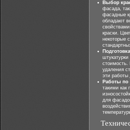
Выбор кра
фасада, та
фасадные кр
обладают в
свойствами
краски. Цве
некоторые 
стандартны
Подготовка
штукатурки 
стоимость.
удаления с
эти работы
Работы по 
такими как 
износостойк
для фасадо
воздействи
температур
Техничес