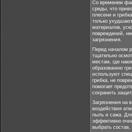
Со временем фа
среды, что прив
плесени и грибка
только ухудшают
материалов, уск
повреждений, не
загрязнения.
Перед началом р
тщательно осмот
местам, где нак
образованию гри
используют спец
грибка, не повр
помогает предот
сохранить защит
Загрязнения на 
воздействия атм
пыль и сажа. Дл
эффективно очищ
выбрать состав,