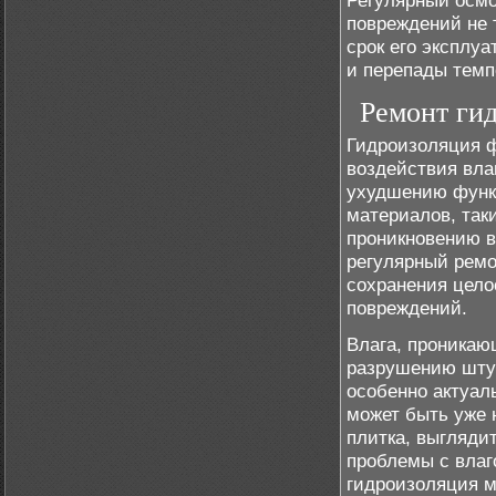
Регулярный осмо
повреждений не 
срок его эксплуа
и перепады темп
Ремонт гид
Гидроизоляция ф
воздействия вла
ухудшению функц
материалов, так
проникновению в
регулярный ремо
сохранения цело
повреждений.
Влага, проникающ
разрушению штук
особенно актуал
может быть уже 
плитка, выглядит
проблемы с влаг
гидроизоляция м