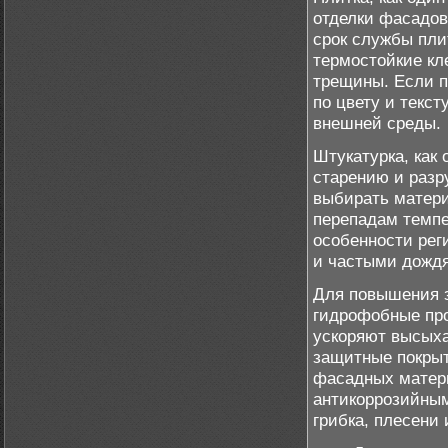
отделки фасадов
срок службы пли
термостойкие кл
трещины. Если п
по цвету и текст
внешней среды.
Штукатурка, как
старению и разр
выбирать матери
перепадам темпе
особенности рег
и частыми дожд
Для повышения 
гидрофобные про
ускоряют высыха
защитные покрыт
фасадных матери
антикоррозийным
грибка, плесени