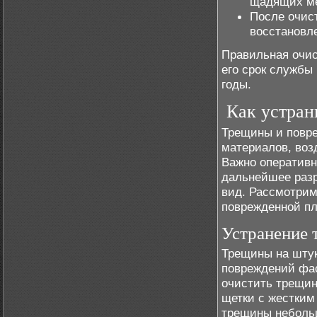
щадящих ме
После очис
восстановле
Правильная очи
его срок службы
годы.
Как устран
Трещины и повре
материалов, воз
Важно оперативн
дальнейшее разр
вид. Рассмотрим
поврежденной пл
Устранение 
Трещины на штук
повреждений фас
очистить трещин
щетки с жестким
трещины неболь