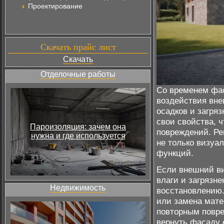
Проектирование
Скачать прайс лист
Скачать
Отделочные работы
Со временем фас
воздействия вне
осадков и загря
свои свойства, 
Пароизоляция: зачем она
повреждений. Ре
нужна и где используется
не только визуа
функций.
Если внешний ви
влаги и загрязн
Недвижимость
восстановлению.
или замена мате
повторным повре
вернуть фасаду 