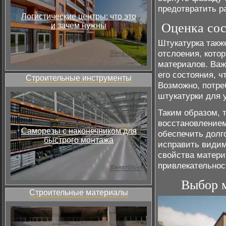
предотвратить р
Логистические центры: что это
Оценка сос
и зачем нужны
Штукатурка такж
отслоения, кото
материалов. Важ
его состояния, 
Строительные инструменты
Возможно, потре
штукатурки для 
Таким образом, 
восстановлением
Саморезы с наконечником для
обеспечить долг
быстрого монтажа
исправить видим
свойства матери
привлекательнос
Выбор м
Строительные материалы