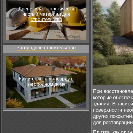
Древесина: экологически
чистый материал для
строительства
Загородное строительство
Как утеплить мансарду в
загородном доме
При восстановле
которые обеспеч
здания. В завис
поверхности нео
других покрытий
для реставрации
Плитка, как оди