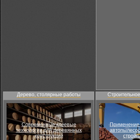
Дерево, столярные работы
Строительное
Современные клеевые
Применение 
технологии для деревянных
автопылесос
конструкций
стройп