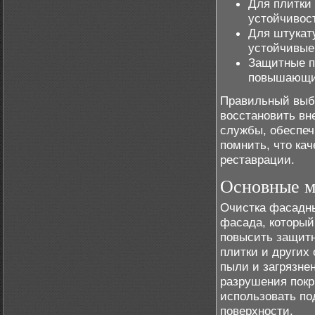
Для плитки
устойчивост
Для штукат
устойчивые
Защитные п
повышающие
Правильный выбо
восстановить вн
службы, обеспеч
помнить, что ка
реставрации.
Основные м
Очистка фасадны
фасада, который
повысить защитн
плитки и других
пыли и загрязне
разрушения покр
использовать по
поверхности.