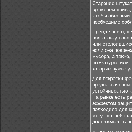
Старение штукат
временем привод
Чтобы обеспечит
необходимо собл
Прежде всего, п
подготовку пове
или отслоившиес
если она повреж
мусора, а также
штукатурке или 
которые нужно у
Для покраски фа
предназначенные
устойчивостью к
На рынке есть р
эффектом защиты
подходила для ко
могут потребова
долговечность п
Наносить краску 