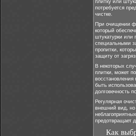
плитку или штук
потребуется пред
чистке.
При очищении фа
который обеспеч
штукатурки или 
специальными з
пропитки, котор
защиту от загря
В некоторых слу
плитки, может п
восстановления 
быть использов
долговечность п
Регулярная очис
внешний вид, но
неблагоприятных
предотвращает д
Как выбр