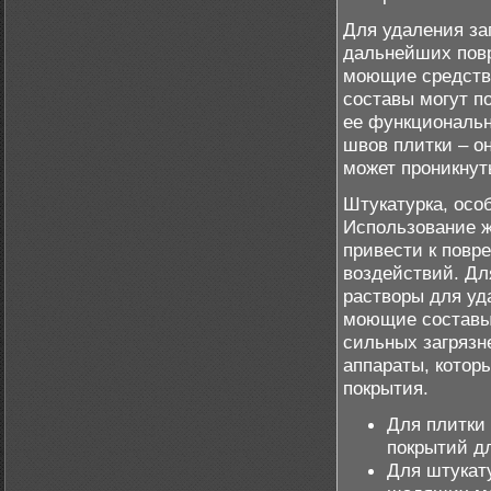
Для удаления за
дальнейших повр
моющие средств
составы могут п
ее функциональн
швов плитки – о
может проникнут
Штукатурка, осо
Использование ж
привести к повр
воздействий. Дл
растворы для уд
моющие составы,
сильных загрязн
аппараты, котор
покрытия.
Для плитки
покрытий д
Для штукат