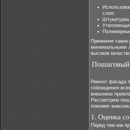
Использова
слоя;
Штукатурка
Утепляющие
Полимерные
Применяя такие 
минимальными за
высокое качеств
Пошаговый 
Ремонт фасада п
соблюдения всех
внешнюю привлек
Рассмотрим поша
поможет максим
1. Оценка с
Перед тем как п