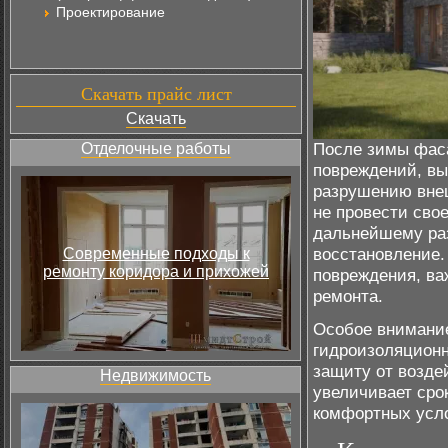
Проектирование
Скачать прайс лист
Скачать
После зимы фаса
Отделочные работы
повреждений, вы
разрушению вне
не провести сво
дальнейшему ра
восстановление.
Современные подходы к
ремонту коридора и прихожей
повреждения, ва
ремонта.
Особое внимание
гидроизоляционн
защиту от возде
Недвижимость
увеличивает сро
комфортных усло