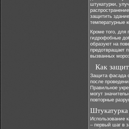
штукатурки, улу
распространение
защитить здание
температурные к
Кроме того, для
гидрофобные доб
образуют на пов
предотвращает п
вызванных моро
Как защит
Защита фасада о
после проведени
Правильное укре
могут значитель
повторные разру
Штукатурка 
Использование к
– первый шаг в 