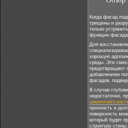
Когда фасад под
трещины и разру
только устранит
функции фасада,
Для восстановле
специализирован
хорошую адгези
среды. Эти смес
предотвращают о
добавлением пол
фасадов, подве
В случае глубок
недостаточно, п
цементного раст
прочность и долг
поверхность мож
который будет п
структуру стены.