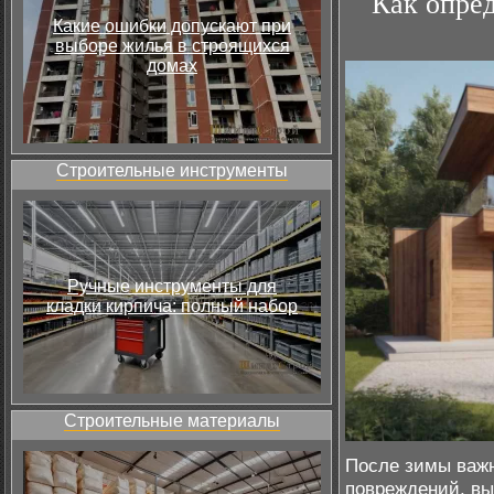
Как опре
Какие ошибки допускают при
выборе жилья в строящихся
домах
Строительные инструменты
Ручные инструменты для
кладки кирпича: полный набор
Строительные материалы
После зимы важн
повреждений, вы