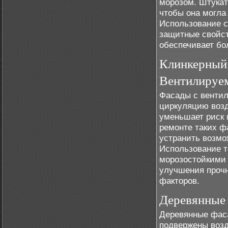
морозом. Штукат
чтобы она могла
Использование с
защитные свойст
обеспечивает бо
Клинкерный 
Вентилируе
Фасады с венти
циркуляцию возд
уменьшает риск 
ремонте таких ф
устранить возмо
Использование 
морозостойкими 
улучшения прочн
факторов.
Деревянные
Деревянные фаса
подвержены возд