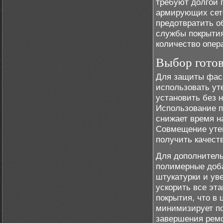
требуют долгой 
армирующих сето
предотвратить о
службы покрытия
количество опер
Выбор гото
Для защиты фаса
использовать у
установить без 
Использование п
снижает время н
Совмещение утеп
получить качеств
Для дополнител
полимерные доба
штукатурки и ув
ускорить все эт
покрытия, что в
минимизирует по
завершения ремо