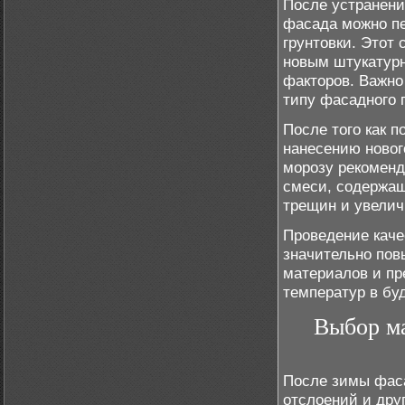
После устранени
фасада можно пе
грунтовки. Этот
новым штукатурн
факторов. Важно 
типу фасадного 
После того как 
нанесению новог
морозу рекоменд
смеси, содержащ
трещин и увелич
Проведение каче
значительно пов
материалов и пр
температур в бу
Выбор ма
После зимы фаса
отслоений и дру