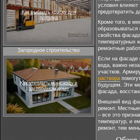
условия влияют 
предотвратить 
Как выбрать краску для
потолка
Кроме того, в ме
образовываться 
свойства фасада
температурных к
ремонтные работ
Загородное строительство
Если на фасаде 
вода, важно нез
участков. Армир
раствора
помогут
Как утеплить мансарду в
будущем. Эти ме
загородном доме
фасада, восстан
Внешний вид фас
ремонт. Местные
– все это призна
температур, и е
ремонт, тем мен
Обзор 