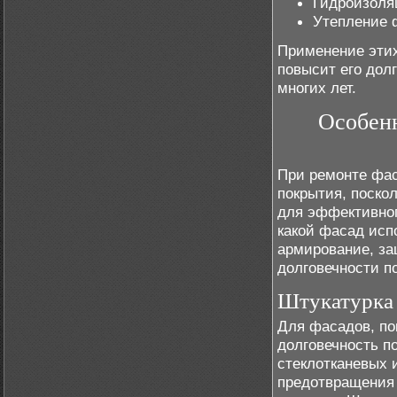
Гидроизоля
Утепление 
Применение этих
повысит его долг
многих лет.
Особенн
При ремонте фас
покрытия, поско
для эффективног
какой фасад исп
армирование, за
долговечности п
Штукатурка 
Для фасадов, по
долговечность п
стеклотканевых 
предотвращения