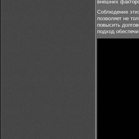
внешних факторо
Соблюдение этих
позволяет не тол
повысить долгов
подход обеспечи