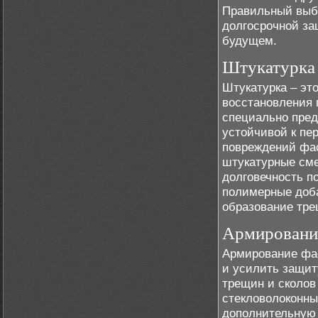
Правильный выбо
долгосрочной за
будущем.
Штукатурка 
Штукатурка – эт
восстановления 
специально пред
устойчивой к пе
повреждений фас
штукатурные сме
долговечность п
полимерные доб
образование тре
Армирование
Армирование фа
и усилить защит
трещин и сколов
стекловолоконны
дополнительную 