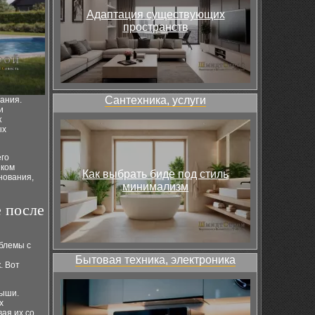
Адаптация существующих
пространств
Сантехника, услуги
ания.
и
к
ых
его
иком
Как выбрать биде под стиль
нования,
минимализм
 после
блемы с
Бытовая техника, электроника
. Вот
рыши.
х
ая их со