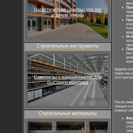
вре
Про
Логистические центры: что это
льд
и зачем нужны
мож
Про
уча
поп
вов
Исп
исп
скр
Строительные инструменты
Про
быт
реа
изн
Задача осм
такие как 
Саморезы с наконечником для
этот контр
быстрого монтажа
После зим
трещин и п
помогут о
Строительные материалы
Виз
гид
сто
сне