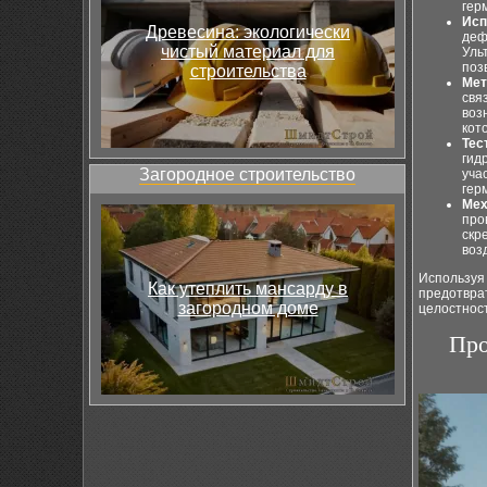
гер
Исп
Древесина: экологически
деф
чистый материал для
Уль
поз
строительства
Мет
свя
воз
кот
Тес
гид
Загородное строительство
уча
гер
Мех
про
скр
воз
Используя
Как утеплить мансарду в
предотвра
загородном доме
целостност
Про