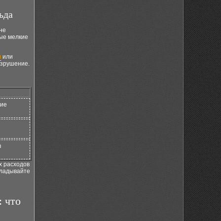
ьда
не
мые мелкие
н
или
азрушение.
ние
в
х расходов
кладывайте
 что