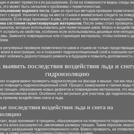
щин и может привести к их расширению. Если на поверхности видны следы и
а, это может быть сигналом о проблемах с герметичностью.
ользование водяного теста.
Один из простых методов проверки герметичнос
 тест с водой. Нанесите воду на места стыков и внимательно следите за пове
ериала. Если вода проникает в швы, это значит, что герметичность нарушена.
нка состояния герметизирующих материалов.
После зимы стоит проверить
ериалов, которые использовались для герметизации швов. Мороз и воздейств
ут ослабить их свойства, особенно если использовались дешевые или непод
тавы. Замените поврежденные или стареющие материалы, чтобы избежать 
блем.
е регулярных проверок герметичности швов и стыков не только предотвраща
влаги в конструкции, но и сохраняет гидроизоляционный слой в хорошем сос
яет избежать дорогостоящего ремонта в будущем и повысить долговечность 
 выявить последствия воздействия льда и снег
гидроизоляцию
их осадков важно проверить гидроизоляцию на фасаде и крыше, так как лед и
но повредить гидроизоляционный слой. Процесс замерзания и таяния воды п
ю трещин, образованию новых дефектов и повреждению материалов, что мо
 проникновению влаги. Особенно это актуально для участков, где гидроизоляц
 прямому воздействию снега и льда.
ые последствия воздействия льда и снега на
золяцию
 тает, вода проникает в трещины, образующиеся на поверхности гидроизоляц
и эта влага расширяется, увеличивая размеры трещин. Таким образом, моро
роцесс разрушения гидроизоляционного слоя. Важно проверить, не появилис
я, а также оценить состояние старых трещин и швов.