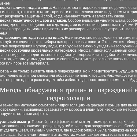
менем.
верка наличия льда и снега.
На поверхности гидроизоляции не должно оста
а или снега, так как это может привести к накоплению влаги под слоем матери
ет разрушать защитный слой, когда начинает таять и замерзать снова.
верка герметичности швов и стыков.
Особое внимание уделите швам, особе
стках, где крыша соединяется с дымоходами или вентиляционными трубами. В
авшая в трещины, может привести к их расширению, если не устранить повр
ремя.
ользование метода теста на влагу.
Если визуально повреждения не заметн
ользуйте специальные приборы для проверки влажности. Это поможет обнар
ытые повреждения и утечку воды, которую невозможно увидеть невооруженны
верка состояния кровельных материалов.
Иногда гидроизоляционный слой
ь поврежден из-за длительного воздействия мороза или воздействия химичес
гентов, используемых для очистки снега. Осмотрите кровельное покрытие на
оса или порывов материала.
отра – не только выявить явные повреждения, но и предотвратить будущие 
накопление влаги под слоем или образование новых трещин. Рекомендуется 
оль не реже одного раза в год, чтобы избежать дорогостоящего ремонта в бу
Методы обнаружения трещин и повреждений 
гидроизоляции
ы важно внимательно осмотреть гидроизоляцию на фасаде и крыше для выя
овреждений, вызванных воздействием мороза и влаги. Вот несколько методов
бнаружить скрытые дефекты:
уальный осмотр
. Простой, но эффективный метод – осмотреть поверхность
роизоляции на наличие трещин, вздутий или следов разрушения слоя. Особо
ит уделить швам, стыкам и участкам, где гидроизоляция была подвержена во
га и льда. Появление трещин в этих местах может свидетельствовать о нару