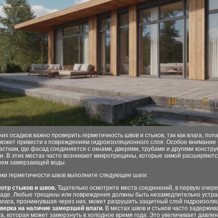
их осадков важно проверить герметичность швов и стыков, так как влага, поп
может привести к повреждениям гидроизоляционного слоя. Особое внимание
асткам, где фасад соединяется с окнами, дверями, трубами и другими констр
и. В этих местах часто возникают микротрещины, которые зимой расширяютс
ием замерзающей воды.
рки герметичности швов выполните следующие шаги:
отр стыков и швов.
Тщательно осмотрите места соединений, в первую очере
аде. Любые трещины или повреждения должны быть незамедлительно устра
 влага, проникнувшая через них, может разрушить защитный слой гидроизоля
верка на наличие замерзшей влаги.
В местах швов и стыков часто задержив
га, которая может замерзнуть в холодное время года. Это увеличивает давле