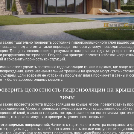
ы важно тщательно проверить состояние гидроизоляционного слоя вашего зд
опившаяся под снегом, а также перепады температур могут повредить фасад 
цию. Трещины, возникающие в результате замерзания воды, могут привести 
 и разрушению материалов. Регулярная проверка поможет избежать серьезн
й и сохранить прочность конструкций.
мание стоит уделить состоянию гидроизоляции крыши и цоколя, где чаще вс
 повреждения. Даже незначительные трещины на фасаде могут стать источн
 будущем. Если вовремя не устранить проблему, влага проникнет в стены и ос
ет к более дорогостоящему ремонту.
роверить целостность гидроизоляции на крыше
зимы
ы важно провести осмотр гидроизоляции на крыше, чтобы предотвратить про
повреждениями. Мороз и перепады температуры могут существенно ослабить
яционный слой, вызывая трещины, которые становятся источниками протечек
шагов, которые помогут вам проверить целостность покрытия:
отр видимых повреждений.
Начните с тщательного осмотра поверхности к
те трещины и дефекты, особенно в местах стыков или вокруг вентиляционны
ментов. Замерзшая вода может разрушить даже малейшие дефекты, увеличив