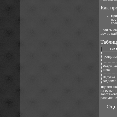
Как пр
Про
про
тре
Если вы о
другие ра
Таблиц
Тип 
Трещины
Разрушен
швах
Вздутие
гидроизо
Тщательна
на ремонт 
восстанов
разрушени
Оце