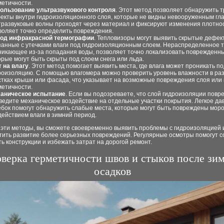
метичности.
ользование ультразвукового контроля
. Этот метод позволяет обнаружить 
екты внутри гидроизоляционного слоя, которые не видны невооруженным гла
тразвуковые волны проходят через материал и фиксируют изменения плотнос
воляет точно определить повреждения.
од инфракрасной термографии
. Тепловизоры могут выявить скрытые дефек
занные с утечками влаги под гидроизоляционным слоем. Нераспределенное т
никающее из-за попадания воды, позволяет точно локализовать поврежденны
орые могут быть скрыты под слоем снега или льда.
т на влагу
. Этот метод помогает выявить места, где влага может проникать по
роизоляцию. С помощью влагомера можно проверить уровень влажности в ра
стках крыши или фасада, что указывает на возможные повреждения слоя ил
метичности.
аническое испытание
. Если вы подозреваете, что слой гидроизоляции повр
ведите механическое воздействие на отдельные участки покрытия. Легкое да
ебок помогут обнаружить слабые места, которые могут быть повреждены мор
действием влаги в зимний период.
 эти методы, вы сможете своевременно выявить проблемы с гидроизоляцией 
тить развитие более серьезных повреждений. Регулярные осмотры помогут с
ь конструкции и избежать затрат на дорогой ремонт.
верка герметичности швов и стыков после зи
осадков