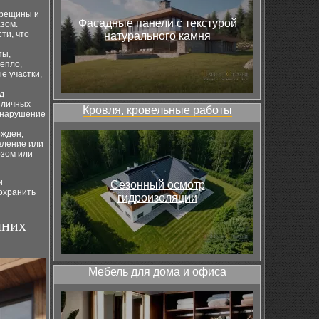
трещины и
Фасадные панели с текстурой
зом.
ти, что
натурального камня
ты,
епло,
е участки,
д
зличных
Кровля, кровельные работы
и нарушение
ежден,
вление или
озом или
и
Сезонный осмотр
охранить
гидроизоляции
мних
Мебель для дома и офиса