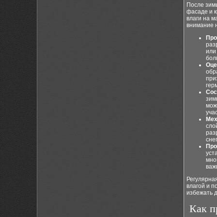
После зим
фасаде и к
влаги на 
внимание н
Про
раз
или
бол
Оце
обр
при
гер
Сос
зим
мож
уча
Мех
сло
раз
снег
Про
уст
мно
важ
Регулярна
влагой и 
избежать 
Как п