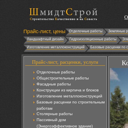
О
Прайс-лист, цены
Отделочные работы
Земляные 
Ландшафтный дизайн
Гидроизоляционные работы
Эл
Изготовление металлоконструкций
Базовые расценки по 
Прайс-лист, расценки, услуги
К
Отделочные работы
Общестроительные работы
Фасадные работы
Конструкции из кирпича и блоков
Изготовление металлоконструкций
Базовые расценки по строительным
работам
Столярные работы
Пассивный дом
(Энергоэффективное здание)