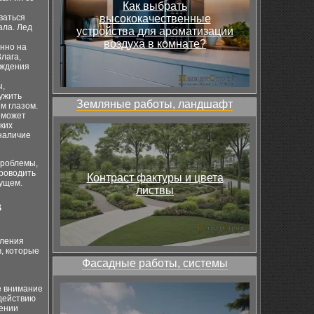
Как выбрать
ваться
высококачественные
ала. Лед
устройства для ароматизации
воздуха в комнате?
нно на
лага,
еждения
ы,
ужить
Земляные работы, ландшафт
м глазом.
 может
ких
 наличие
проблемы,
проводить
Контраст фактуры и цвета
дущем.
листвы
в
вления
, которые
Фасадные работы, системы
е внимание
здействию
шении