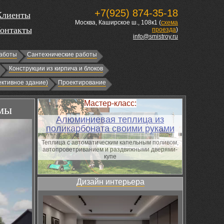
+7(925) 874-35-18
Клиенты
Москва, Каширское ш., 108к1 (
схема
онтакты
проезда
)
info@smistroy.ru
аботы
Сантехнические работы
Конструкции из кирпича и блоков
ктивное здание)
Проектирование
Мастер-класс:
имы
Алюминиевая теплица из
поликарбоната своими руками
Теплица с автоматическим капельным поливом,
автопроветриванием и раздвижными дверями-
купе
Дизайн интерьера