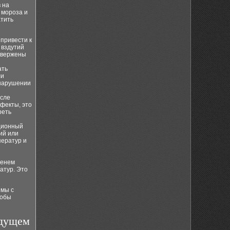
 на
 мороза и
атить
привести к
 вздутий
одвержены
ать
ли
 нарушении
осле
фекты, это
реть
ционный
ий или
ператур и
менем
атур. Это
емы с
тобы
удущем