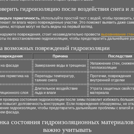
оверить гидроизоляцию после воздействия снега и л
верьте герметичность.
Используйте простой тест с водой, чтобы проверить, 
текает ли влага через поврежденные участки. Это поможет выявить даже са
щины, которые могут не быть видны на первый взгляд.
бнаружите повреждения, стоит незамедлительно провести
выравнивание сте
боты по восстановлению гидроизоляции, чтобы предотвратить дальнейшее р
а возможных повреждений гидроизоляции
повреждения
Причина
Последствия
Увлажнение стен, сниже
 на фасаде
Замерзание воды в трещинах
теплоизоляции
ие герметика на
Перепады температур,
Протечки, повреждения
таяние снега
внутренней отделки
Длительное воздействие
Утрата защитных свойст
ляционного слоя
льда и влаги
материала
я проверка состояния гидроизоляции после зимы позволит избежать больши
и повысит долговечность конструкции. Если повреждения обнаружены, не от
ление гидроизоляции, чтобы предотвратить дальнейшие проблемы с влагой и
ем фасада.
нка состояния гидроизоляционных материалов:
важно учитывать