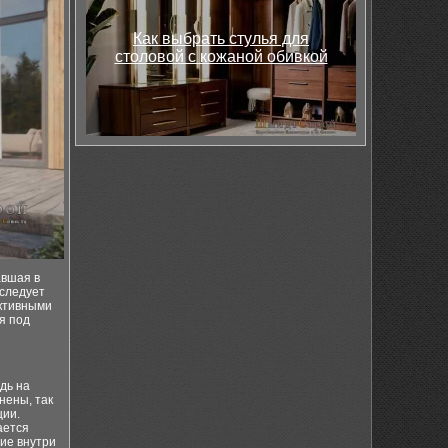
Как выбрать стулья для
столовой с кожаной обивкой
авшая в
 следует
уктивными
я под
дь на
нены, так
ции.
ается
ние внутри