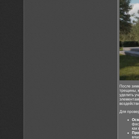
После зимн
трещины, 
уделить уч
элементам
воздейств
Для прове
Осм
фас
как
Про
вла