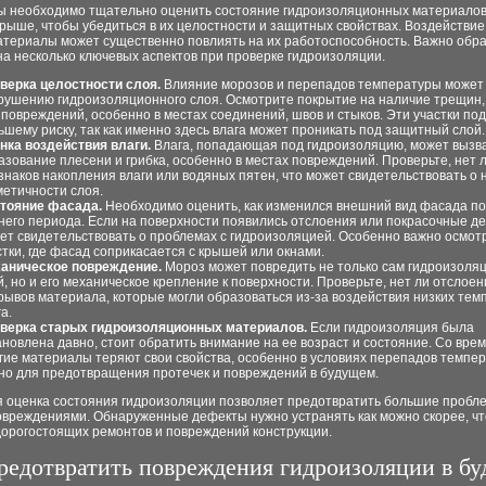
ы необходимо тщательно оценить состояние гидроизоляционных материалов
рыше, чтобы убедиться в их целостности и защитных свойствах. Воздействие
материалы может существенно повлиять на их работоспособность. Важно обр
а несколько ключевых аспектов при проверке гидроизоляции.
верка целостности слоя.
Влияние морозов и перепадов температуры может 
рушению гидроизоляционного слоя. Осмотрите покрытие на наличие трещин,
 повреждений, особенно в местах соединений, швов и стыков. Эти участки п
ьшему риску, так как именно здесь влага может проникать под защитный слой.
нка воздействия влаги.
Влага, попадающая под гидроизоляцию, может вызв
азование плесени и грибка, особенно в местах повреждений. Проверьте, нет 
знаков накопления влаги или водяных пятен, что может свидетельствовать о
метичности слоя.
тояние фасада.
Необходимо оценить, как изменился внешний вид фасада п
него периода. Если на поверхности появились отслоения или покрасочные де
ет свидетельствовать о проблемах с гидроизоляцией. Особенно важно осмот
стки, где фасад соприкасается с крышей или окнами.
аническое повреждение.
Мороз может повредить не только сам гидроизоля
й, но и его механическое крепление к поверхности. Проверьте, нет ли отслоен
рывов материала, которые могли образоваться из-за воздействия низких тем
а.
верка старых гидроизоляционных материалов.
Если гидроизоляция была
ановлена давно, стоит обратить внимание на ее возраст и состояние. Со вре
гие материалы теряют свои свойства, особенно в условиях перепадов темпер
но для предотвращения протечек и повреждений в будущем.
я оценка состояния гидроизоляции позволяет предотвратить большие пробл
повреждениями. Обнаруженные дефекты нужно устранять как можно скорее, ч
дорогостоящих ремонтов и повреждений конструкции.
редотвратить повреждения гидроизоляции в б