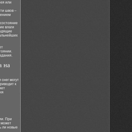
нея или
ти швов –
дением
 состояние
ие влаги
ходящие
дальнейших
ет
тоянии.
здания.
а на
 снег могут
риводит к
жет
ия
ии. При
з может
ь ли новые