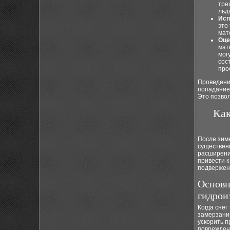
тре
льд
Исп
это
мат
Оце
мат
мог
сос
про
Проведени
попадание 
Это позвол
Как
После зимн
существен
расширени
привести к
подвержена
Основн
гидрои
Когда снег
замерзани
ускорить п
повреждени