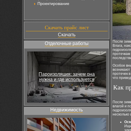
Проектирование
Скачать прайс лист
Скачать
После зим
Отделочные работы
Влага, нак
гидроизоля
протечкам
последстви
Особое вни
возникают
Пароизоляция: зачем она
протечек в
что привед
нужна и где используется
Как п
После зим
влагой и 
Недвижимость
гидроизол
несколько 
Осм
Ищи
эле