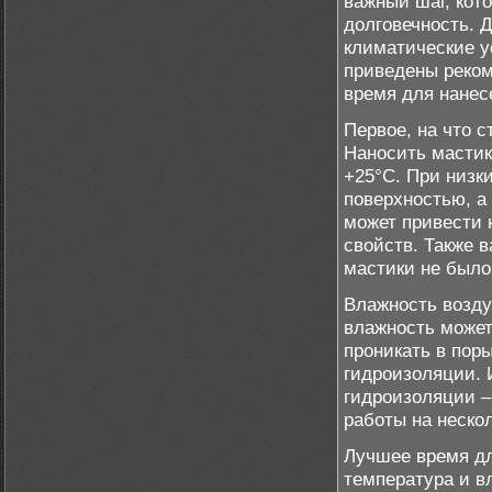
важный шаг, кот
долговечность. 
климатические у
приведены реком
время для нанес
Первое, на что с
Наносить мастик
+25°C. При низк
поверхностью, а
может привести 
свойств. Также в
мастики не было
Влажность возду
влажность может 
проникать в пор
гидроизоляции. 
гидроизоляции –
работы на неско
Лучшее время дл
температура и в