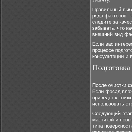
Правильный выбо
ряда факторов. 
следите за каче
забывать, что к
внешний вид фас
Если вас интер
процессе подгот
консультации и 
Подготовка
После очистки ф
Если фасад влаж
приведет к сниж
использовать ст
Следующий этап 
мастикой и повы
типа поверхност