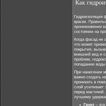
Как гидрои
Гидроизоляция ф
краски. Правиль
проникновение в
состоянии на пр
Когда фасад не 
что может приве
покрытия, вызыв
внешний вид и с
проблем, гидрои
попаданию воды 
При нанесении м
важно создать н
проникать в пове
слой усиливает 
перед мастикой,
лучшему удержан
Грунт
– это