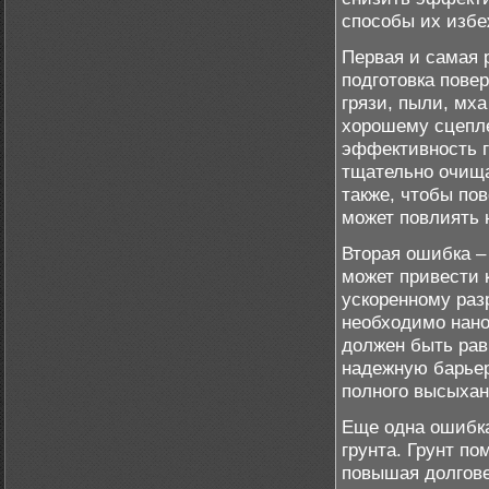
способы их избе
Первая и самая 
подготовка пове
грязи, пыли, мх
хорошему сцепле
эффективность г
тщательно очища
также, чтобы по
может повлиять 
Вторая ошибка –
может привести 
ускоренному ра
необходимо нано
должен быть рав
надежную барьер
полного высыхан
Еще одна ошибка
грунта. Грунт п
повышая долгове