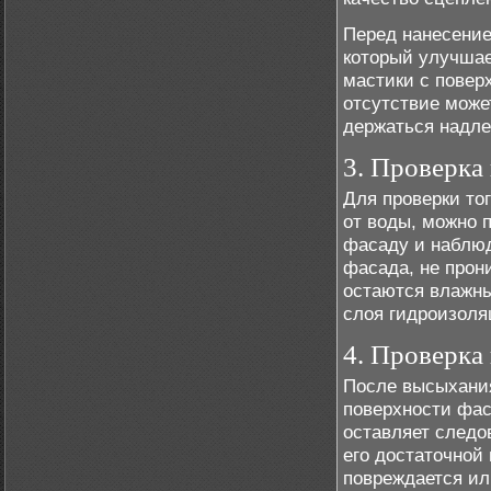
Перед нанесение
который улучшае
мастики с повер
отсутствие может
держаться надл
3. Проверка
Для проверки то
от воды, можно 
фасаду и наблюд
фасада, не прони
остаются влажны
слоя гидроизоля
4. Проверка
После высыхания
поверхности фас
оставляет следо
его достаточной 
повреждается ил