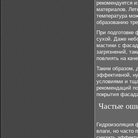
рекомендуется и
материалов. Летн
температура мож
образованию тр
При подготовке 
сухой. Даже неб
мастики с фасад
загрязнений, так
повлиять на кач
Таким образом, 
эффективной, н
условиями и тща
рекомендаций по
покрытия фасада
Частые оши
Гидроизоляция ф
влаги, но часто
снизить эффекти