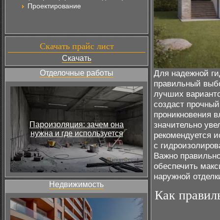
Проектирование
Скачать прайс лист
Скачать
Для надежной ги
Отделочные работы
правильный выбо
лучших варианто
создаст прочный
проникновения в
значительно уве
Пароизоляция: зачем она
нужна и где используется
рекомендуется и
с гидроизолиров
Важно правильно
обеспечить макс
наружной отделк
Недвижимость
Как правил