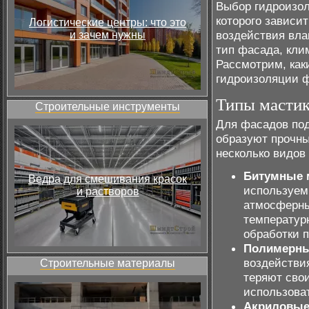
Выбор гидроизол
которого зависи
Логистические центры: что это
воздействия вла
и зачем нужны
тип фасада, кли
Рассмотрим, как
гидроизоляции 
Типы мастик
Строительные инструменты
Для фасадов под
образуют прочн
несколько видов
Битумные 
Ведра для смешивания красок
используем
и растворов
атмосферны
температур
обработки п
Полимерны
воздействи
Строительные материалы
теряют свои
использова
Акриловые