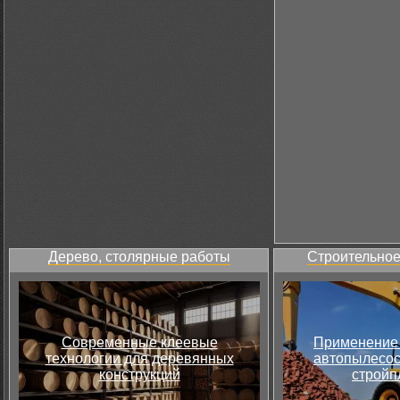
Дерево, столярные работы
Строительное
Современные клеевые
Применение 
технологии для деревянных
автопылесос
конструкций
стройп