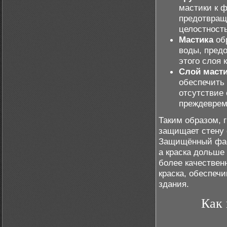
мастики к ф
предотвращ
целостность
Мастика
обр
воды, предо
этого слоя 
Слой маст
обеспечить
отсутствие 
преждеврем
Таким образом, 
защищает стену о
Защищённый фас
а краска дольше 
более качествен
краска, обеспеч
здания.
Как 