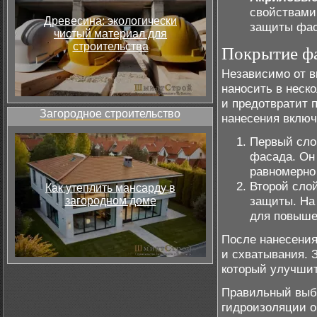
свойствами
Древесина: экологически
защиты фас
чистый материал для
строительства
Покрытие ф
Независимо от в
наносить в неск
и предотвратит 
Загородное строительство
нанесения включ
Первый сло
фасада. Он
равномерно
Второй сло
Как утеплить мансарду в
защиты. На
загородном доме
для повыше
После нанесения
и схватывания. 
который улучшит
Правильный выбо
гидроизоляции о