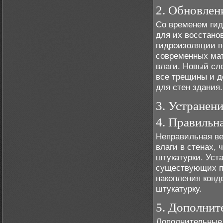
2. Обновлен
Со временем гид
для их восстано
гидроизоляции п
современных мат
влаги. Новый сл
все трещины и д
для стен здания.
3. Устранен
4. Правильн
Неправильная ве
влаги в стенах,
штукатурки. Уст
существующих п
накопления конд
штукатурку.
5. Дополнит
Дополнительные