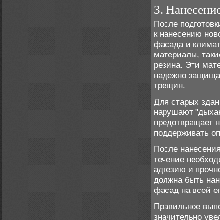
3. Нанесени
После подготовк
к нанесению нов
фасада и климат
материалы, таки
резина. Эти мат
надежно защищае
трещин.
Для старых здан
нарушают "дыхан
предотвращает н
поддерживать о
После нанесения
течение необход
адгезию и прочн
должна быть нан
фасад на всей е
Правильное выпо
значительно уве