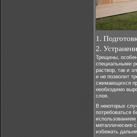
1. Подготов
2. Устранен
Трещины, особен
специальными р
раствор, так и э
и не позволит т
сжимающихся про
необходимо выро
слоя.
В некоторых слу
потребоваться б
использованием 
металлические с
избежать дальн