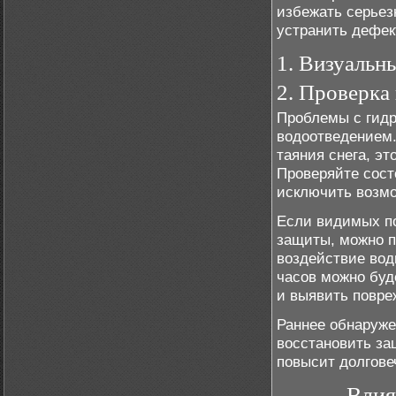
избежать серьез
устранить дефек
1. Визуальн
2. Проверка
Проблемы с гидр
водоотведением.
таяния снега, э
Проверяйте сост
исключить возмо
Если видимых по
защиты, можно п
воздействие вод
часов можно буд
и выявить повре
Раннее обнаруже
восстановить за
повысит долгове
Влия