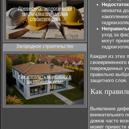
Недостаток
Древесина: экологически
нехватка д
чистый материал для
накоплению
строительства
гидроизоля
Неправильн
уход за фа
могут приве
Загородное строительство
гидроизоля
Каждая из этих 
своевременного 
поврежденных уч
правильно выбра
Как утеплить мансарду в
защитного слоя.
загородном доме
Как правил
Выявление дефек
внимательного п
домов часто воз
может привести 