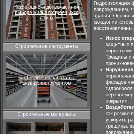
Гидроизоляция ф
Какие ошибки допускают при
повреждениям, ч
выборе жилья в строящихся
здания. Основны
домах
каждая из котор
восстановлении 
Износ стар
защитные п
Строительные инструменты
пористыми 
Трещины и 
проникновен
Нарушение 
первоначал
Как безопасно работать с
фасадов ча
электроинструментом
гидроизоляц
неравномер
покрытия.
Воздейств
как резкие 
Строительные материалы
ускорить ра
трещины, з
повреждени