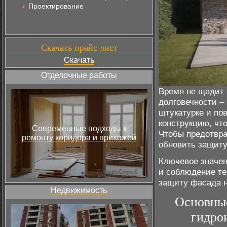
Проектирование
Скачать прайс лист
Скачать
Отделочные работы
Время не щадит 
долговечности –
штукатурке и по
конструкцию, что
Современные подходы к
Чтобы предотвра
ремонту коридора и прихожей
обновить защиту
Ключевое значен
и соблюдение те
защиту фасада н
Недвижимость
Основные
гидро