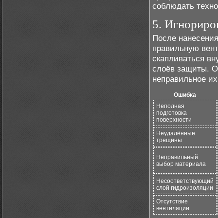
соблюдать техно
5. Игнориро
После нанесения
правильную вент
скапливаться вн
слоёв защиты. О
неправильное их
Ошибка
Неполная
подготовка
поверхности
Неудалённые
трещины
Неправильный
выбор материала
Несоответствующий
слой гидроизоляции
Отсутствие
вентиляции