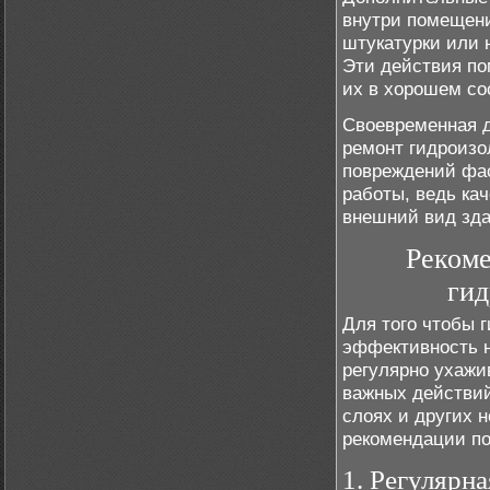
внутри помещени
штукатурки или 
Эти действия по
их в хорошем со
Своевременная д
ремонт гидроиз
повреждений фас
работы, ведь кач
внешний вид зда
Рекоме
гид
Для того чтобы 
эффективность н
регулярно ухажи
важных действий
слоях и других 
рекомендации по
1. Регулярн