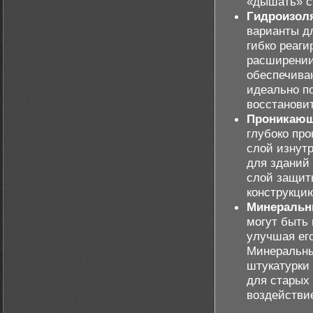
«дышать» с
Гидроизол
варианты дл
гибко реаги
расширении
обеспечива
идеально п
восстанови
Проникающ
глубоко пр
слой изнут
для зданий 
слой защит
конструкцию
Минеральн
могут быть 
улучшая ег
Минеральны
штукатурки
для старых
воздействи