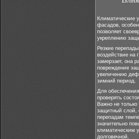
Климатические у
фасадов, особен
позволяет своев
укреплению защ
Резкие перепады
воздействие на 
замерзает, она 
повреждение защ
увеличению дефе
зимний период.
Для обеспечени
проверять состо
Важно не только
защитный слой, 
перепадам темп
значительно пов
климатическим у
долговечной.