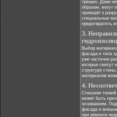
трещин. Даже н
образом, могут 
приведёт к разр
специальные мат
предотвратить и
3. Неправил
гидроизоля
Выбор материала
фасада и типа з
уже частично ра
которые смогут 
структуре стены
материалов може
4. Несоотве
Слишком тонкий
может быть прич
основанием. Под
фасада и внешни
при ремонте нед