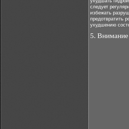
ухудшать гидрои
следует регуляр
избежать разруш
предотвратить ро
ухудшению состо
5. Внимание