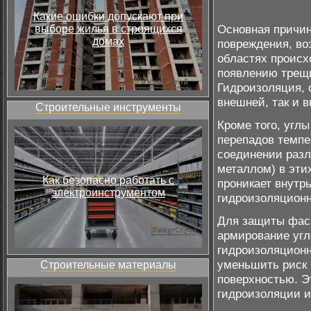
Какие ошибки допускают при
Основная причин
выборе жилья в строящихся
домах
повреждения, во
областях происх
появлению трещи
Гидроизоляция, 
внешней, так и 
Строительные инструменты
Кроме того, угл
перепадов темпе
соединении разл
металлом) в эти
Как безопасно работать с
проникает внутр
электроинструментом
гидроизоляционн
Для защиты фаса
армирование угл
гидроизоляцион
уменьшить риск 
Строительные материалы
поверхностью. Э
гидроизоляции и