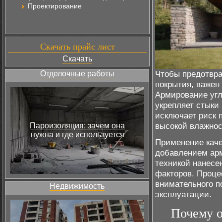
Проектирование
Скачать прайс лист
Скачать
Чтобы предотвра
Отделочные работы
покрытия, важен
Армирование угл
укрепляет стыки
исключает риск 
высокой влажнос
Пароизоляция: зачем она
нужна и где используется
Применение кач
добавлением арм
техникой нанесе
факторов. Проце
внимательного п
Недвижимость
эксплуатации.
Почему о