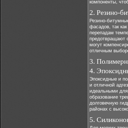
компоненты, что
2. Резино-б
Резино-битумные
фасадов, так ка
перепадам темпе
предотвращают о
могут компенсир
отличным выборо
3. Полимер
4. Эпоксидн
Эпоксидные и по
и отличной адге
идеальными для 
образование тре
долговечную ги
районах с высок
5. Силиконо
Для мелких трещ