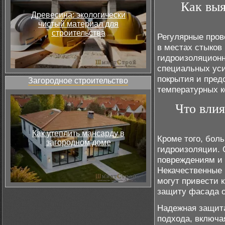
Как выя
Древесина: экологически
чистый материал для
строительства
Регулярные пров
в местах стыков
гидроизоляционн
специальных уси
покрытия и пред
Загородное строительство
температурных к
Что влия
Как утеплить мансарду в
Кроме того, бол
загородном доме
гидроизоляции. 
повреждениям и 
Некачественные
могут привести 
защиту фасада о
Надежная защита
подхода, включа