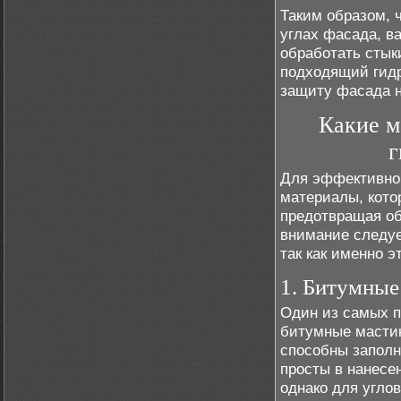
Таким образом, 
углах фасада, в
обработать сты
подходящий гидр
защиту фасада н
Какие м
г
Для эффективно
материалы, кото
предотвращая об
внимание следуе
так как именно 
1. Битумные
Один из самых п
битумные мастик
способны заполн
просты в нанесе
однако для угло