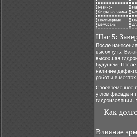
Резино-
Ид
битумные смеси
ко
Полимерные
Об
мембраны
дл
Шаг 5: Зав
После нанесения
высохнуть. Важно
высохшая гидрои
будущем. После т
наличие дефект
работы в местах
Своевременное в
углов фасада и 
гидроизоляции, 
Как долг
Влияние арм