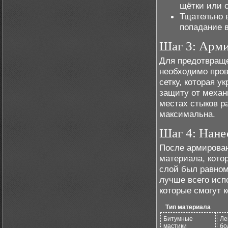
щётки или 
Тщательно 
попадание в
Шаг 3: Арми
Для предотвраще
необходимо про
сетку, которая 
защиту от механ
местах стыков р
максимальна.
Шаг 4: Нане
После армирован
материала, кото
слой был равном
лучше всего исп
которые смогут 
Тип материала
Битумные
Ле
мастики
бо