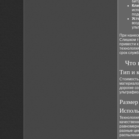
бит
Кли
исп
под
Уст
воз
уль
При нанес
Слишком то
привести 
технология
срок служб
Что 
Тип и 
Стоимость
материало
дорогие со
ультрафиол
Размер
Исполь
Технологи
качествен
равномерн
разные це
распылени