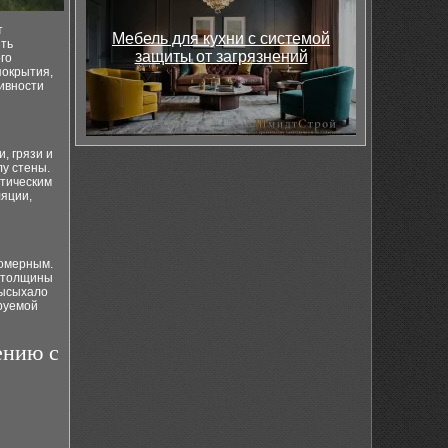
т
Мебель для кухни с системой
ить
защиты от загрязнений
го
покрытия,
ивности
, грязи и
у стены.
атическим
ляции,
номерным.
я толщины
высыхало
руемой
ению с