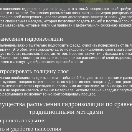
е нанесение гидроизоляции на фасад – это важный процесс, который требуе
ности и точности. Технология распыления позволяет равномерно распредел
лой по всей поверхности, обеспечивая долговечную защиту от влаги. Для это
ся специальная насадка, которая позволяет создать тонкий и плотный слой 
ков материала, которые могли бы привести к дефектам или снижению эффект
анесения гидроизоляции
ылением важно тщательно подготовить фасад: очистить поверхность от пыли
крытий. Это обеспечит хорошую адгезию гидроизоляционного слоя к материал
ует выбрать правильный состав, который соответствует типу фасада и клим
 После этого с помощью распылителя наносится равномерный слой гидроизо
олжен высохнуть до образования прочной пленки.
нтролировать толщину слоя
лении необходимо следить за тем, чтобы слой был достаточно тонким и рав
ствующая толщина может повлиять на эффективность защиты. Для контрол
ать несколько легких проходов с небольшими интервалами, чтобы покрытие 
о и не образовывались излишки материала. Использование насадки с регули
ю распыления позволяет точно контролировать процесс.
ущества распыления гидроизоляции по сравн
традиционными методами
ерность покрытия
ть и удобство нанесения