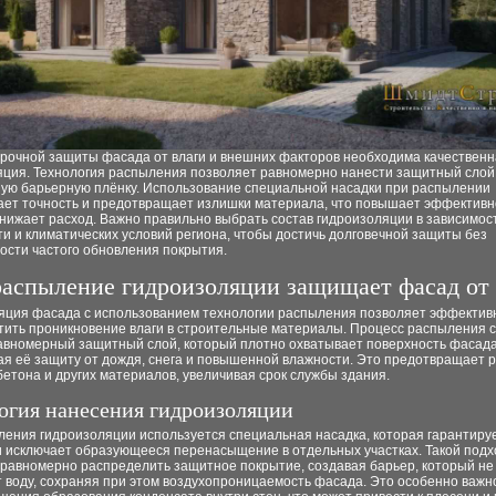
срочной защиты фасада от влаги и внешних факторов необходима качествен
яция. Технология распыления позволяет равномерно нанести защитный слой
ую барьерную плёнку. Использование специальной насадки при распылении
ает точность и предотвращает излишки материала, что повышает эффективн
нижает расход. Важно правильно выбрать состав гидроизоляции в зависимост
и и климатических условий региона, чтобы достичь долговечной защиты без
ости частого обновления покрытия.
распыление гидроизоляции защищает фасад от 
яция фасада с использованием технологии распыления позволяет эффектив
тить проникновение влаги в строительные материалы. Процесс распыления 
равномерный защитный слой, который плотно охватывает поверхность фасада
ая её защиту от дождя, снега и повышенной влажности. Это предотвращает
бетона и других материалов, увеличивая срок службы здания.
огия нанесения гидроизоляции
ления гидроизоляции используется специальная насадка, которая гарантируе
и исключает образующееся перенасыщение в отдельных участках. Такой подх
 равномерно распределить защитное покрытие, создавая барьер, который не
 воду, сохраняя при этом воздухопроницаемость фасада. Это особенно важн