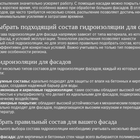
аспыления значительно ускоряет работу. С помощью насадки можно покрыть
 короткое время, что особенно важно при обработке больших фасадов. В отл
одов, где часто требуется несколько слоев, распыление позволяет достичь н
минимальными усилиями и затратами времени.
ыбрать подходящий состав гидроизоляции для 
ава гидроизоляции для фасада напрямую зависит от типа материала, из кот
фасад, и условий эксплуатации. Технология распыления позволяет нанести
й слой гидроизоляции, но для этого важно правильно подобрать состав, кот
ффективен для конкретных условий. Важно учитывать не только тип поверхно
кие особенности региона.
идроизоляции для фасадов
 несколько типов составов для гидроизоляции фасадов, каждый из которых 
ти:
умные составы:
идеально подходят для защиты от влаги на бетонных и кир
адах, создавая надежный барьер для воды.
иконовые и акриловые гидроизоляции:
такие составы обладают высокой ги
йкостью к ультрафиолету, что делает их идеальными для фасадов, подверга
нечному воздействию.
имерные покрытия:
обладают высокой устойчивостью к механическим повре
ально подходят для фасадов, подвергающихся высоким нагрузкам и перепад
ператур.
брать правильный состав для вашего фасада
льного выбора состава гидроизоляции необходимо учитывать несколько факт
 фасада:
для кирпичных и бетонных стен чаще всего выбираются полимерны