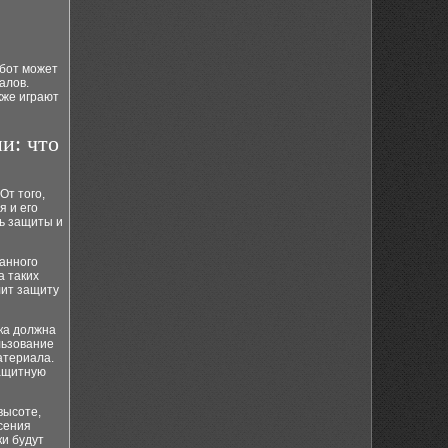
абот может
алов.
кже играют
и: что
От того,
я и его
ь защиты и
ранного
а таких
лит защиту
ка должна
льзование
атериала.
защитную
высоте,
сения
ки будут