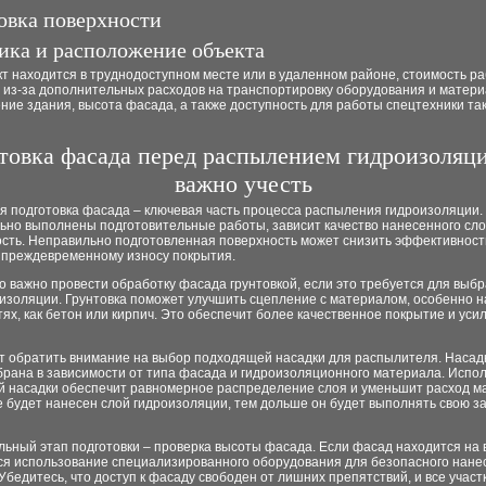
овка поверхности
ика и расположение объекта
т находится в труднодоступном месте или в удаленном районе, стоимость р
 из-за дополнительных расходов на транспортировку оборудования и матери
ие здания, высота фасада, а также доступность для работы спецтехники та
товка фасада перед распылением гидроизоляци
важно учесть
 подготовка фасада – ключевая часть процесса распыления гидроизоляции. 
ьно выполнены подготовительные работы, зависит качество нанесенного сло
ость. Неправильно подготовленная поверхность может снизить эффективност
к преждевременному износу покрытия.
о важно провести обработку фасада грунтовкой, если это требуется для выб
изоляции. Грунтовка поможет улучшить сцепление с материалом, особенно н
ях, как бетон или кирпич. Это обеспечит более качественное покрытие и уси
ит обратить внимание на выбор подходящей насадки для распылителя. Насад
брана в зависимости от типа фасада и гидроизоляционного материала. Испо
й насадки обеспечит равномерное распределение слоя и уменьшит расход м
е будет нанесен слой гидроизоляции, тем дольше он будет выполнять свою 
ьный этап подготовки – проверка высоты фасада. Если фасад находится на 
ся использование специализированного оборудования для безопасного нане
Убедитесь, что доступ к фасаду свободен от лишних препятствий, и все участ