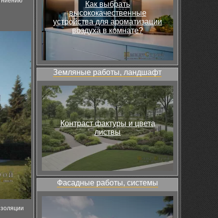
 гниению
Как выбрать
высококачественные
устройства для ароматизации
воздуха в комнате?
Земляные работы, ландшафт
Контраст фактуры и цвета
листвы
Фасадные работы, системы
изоляции