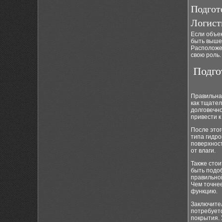
Подгот
Логист
Если объек
быть выше
Расположен
свою роль.
Подго
Правильная
как тщател
долговечн
привести 
После этог
типа гидро
поверхност
от влаги.
Также сто
быть подо
правильно
Чем точне
функцию.
Заключител
потребует
покрытия. 