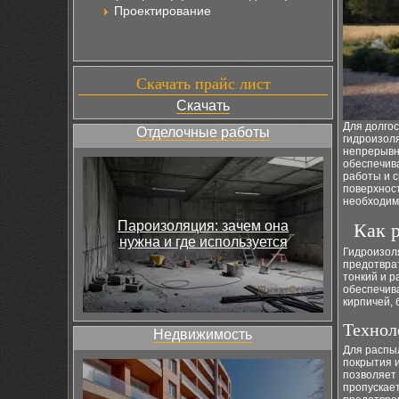
Проектирование
Скачать прайс лист
Скачать
Для долго
Отделочные работы
гидроизол
непрерывн
обеспечив
работы и с
поверхност
необходим
Пароизоляция: зачем она
Как 
нужна и где используется
Гидроизол
предотвра
тонкий и 
обеспечив
кирпичей, 
Технол
Недвижимость
Для распы
покрытия 
позволяет
пропускает