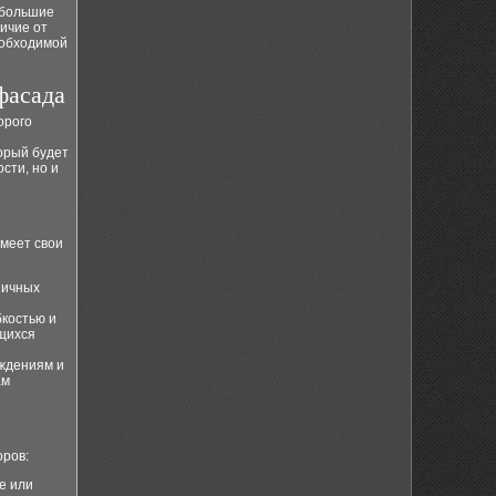
 большие
ичие от
еобходимой
фасада
орого
орый будет
сти, но и
имеет свои
пичных
бкостью и
ющихся
ждениям и
ам
оров:
е или