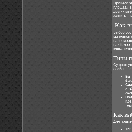
Процесс р
площади за
других мет
защиты с 
Как в
Выбор сост
выполнен 
равномерны
наиболее э
климатичес
Типы г
Существует
особеннос
Бит
фас
Сил
сто
сол
Пол
иде
тем
Как вы
Для прави
Тип