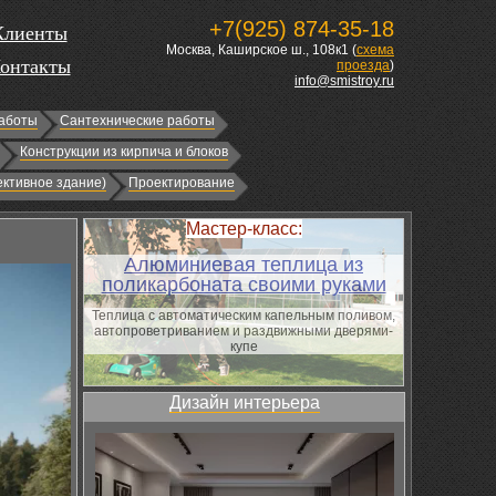
+7(925) 874-35-18
Клиенты
Москва, Каширское ш., 108к1 (
схема
онтакты
проезда
)
info@smistroy.ru
аботы
Сантехнические работы
Конструкции из кирпича и блоков
ктивное здание)
Проектирование
Мастер-класс:
Алюминиевая теплица из
поликарбоната своими руками
Теплица с автоматическим капельным поливом,
автопроветриванием и раздвижными дверями-
купе
Дизайн интерьера