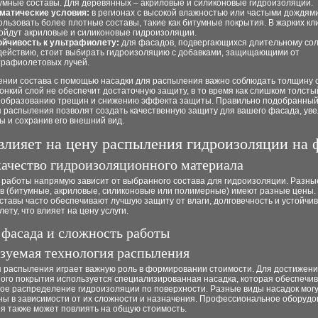
умные составы. Для деревянных – акриловые и силиконовые гидроизоляции.
матические условия:
в регионах с высокой влажностью или частыми дождям
ользовать более плотные составы, такие как битумные покрытия. В жарких кл
ойдут акриловые и силиконовые гидроизоляции.
ойчивость к ультрафиолету:
для фасадов, подвергающихся длительному со
действию, стоит выбирать гидроизоляцию с добавками, защищающими от
трафиолетовых лучей.
ении состава с помощью насадки для распыления важно соблюдать толщину 
нкий слой не обеспечит достаточную защиту, в то время как слишком толст
к образованию трещин и снижению эффекта защиты. Правильно подобранный
 распыления позволят создать качественную защиту для вашего фасада, уве
ы и сохранив его внешний вид.
влияет на цену распыления гидроизоляции на 
качество гидроизоляционного материала
 работы напрямую зависит от выбранного состава для гидроизоляции. Разны
в (битумные, акриловые, силиконовые или полимерные) имеют разные цены.
ставы часто обеспечивают лучшую защиту от влаги, долговечность и устойчив
ету, что влияет на цену услуги.
 фасада и сложность работы
зуемая технология распыления
я распыления играет важную роль в формировании стоимости. Для достижен
ного покрытия используется специализированная насадка, которая обеспечи
ое распределение гидроизоляции по поверхности. Разные виды насадок могу
ны в зависимости от их сложности и назначения. Профессиональное оборудо
я также может повлиять на общую стоимость.