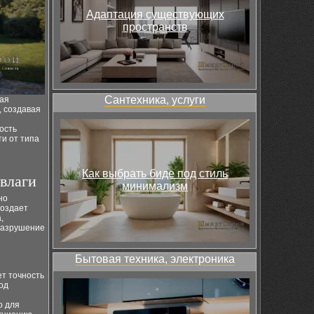
Адаптация существующих
пространств
Сантехника, услуги
ная
, создавая
ость
и от типа
Как выбрать биде под стиль
влаги
минимализм
но
создает
,
 разрушение
Бытовая техника, электроника
т точность
од
о для