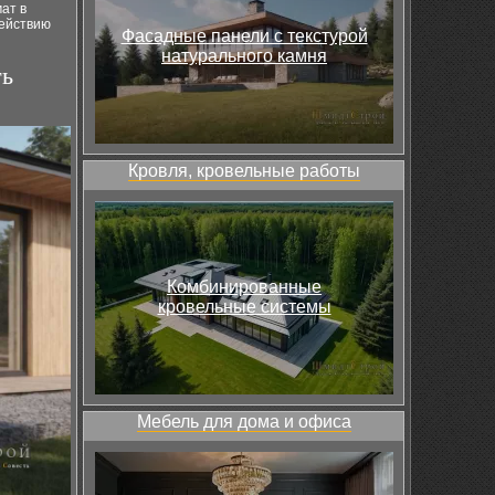
ат в
действию
Фасадные панели с текстурой
натурального камня
ть
Кровля, кровельные работы
Комбинированные
кровельные системы
Мебель для дома и офиса