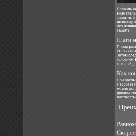
Правильно
вниматель
защитный с
использует
без излиш
защиты.
Шаги н
Перед расп
старых по
Затем след
условиям.
который д
Как ко
При распы
Несоответ
можно дел
равномерн
плотность
Преим
Равном
Скорос