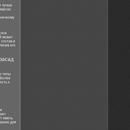
и лучше
иматах
лнечному
слоя.
ый может
 состав и
личив его
фасад
е типы
 Более
ость к
ия
вает
т иметь
вание для