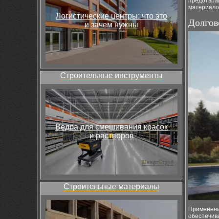
предотвращ
материало
Логистические центры: что это
Долгов
и зачем нужны
Строительные инструменты
Ведра для смешивания красок
и растворов
Строительные материалы
Применени
обеспечива