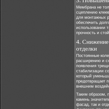
3. Повышени
Мембрана не тол
сцеплению клеев
для монтажных р
обеспечить долг
использовании т
прочность и сто
4. Снижение
отделки
Постоянные коле
расширению и сж
появления трещи
стабилизации со
который уменьша
предотвращает п
внешним воздейс
Таким образом, 
камень значител
фасад, так и от