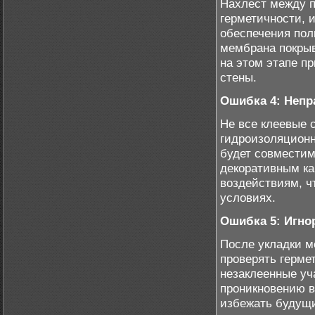
Нахлест между 
герметичности, 
обеспечения пол
мембрана покрыв
на этом этапе п
стены.
Ошибка 4: Непр
Не все клеевые 
гидроизоляционн
будет совместим
декоративным ка
воздействиям, ч
условиях.
Ошибка 5: Игно
После укладки м
проверять герме
незаклеенные уч
проникновению в
избежать будущи