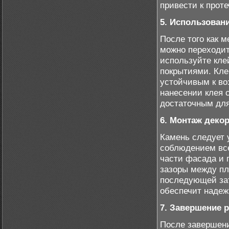
привести к прот
5. Использован
После того как 
можно переходит
используйте кле
покрытиями. Кле
устойчивым к во
нанесении клея 
достаточным для
6. Монтаж деко
Камень следует 
соблюдением все
части фасада и 
зазоры между пл
последующей зат
обеспечит надеж
7. Завершение 
После завершени