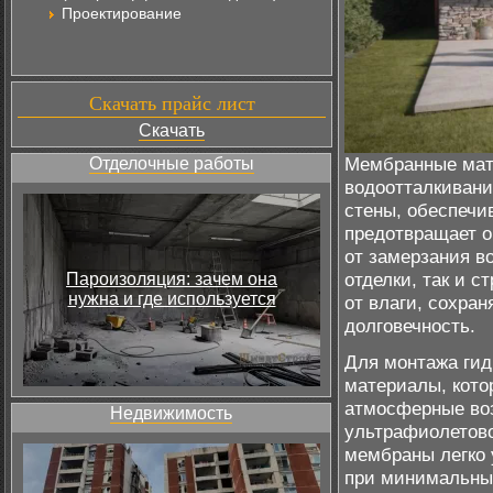
Проектирование
Скачать прайс лист
Скачать
Мембранные мат
Отделочные работы
водоотталкивани
стены, обеспечи
предотвращает о
от замерзания в
отделки, так и 
Пароизоляция: зачем она
нужна и где используется
от влаги, сохран
долговечность.
Для монтажа гид
материалы, кото
атмосферные воз
Недвижимость
ультрафиолетов
мембраны легко
при минимальных