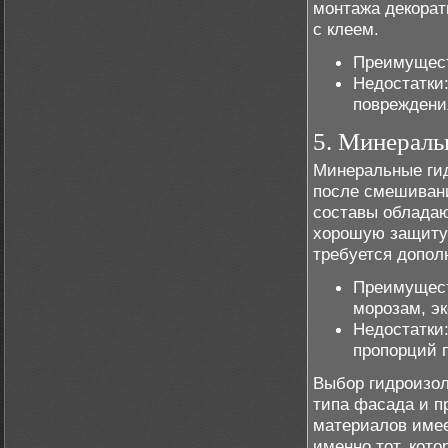
монтажа декорат
с клеем.
Преимуществ
Недостатки:
повреждени
5. Минераль
Минеральные гид
после смешивани
составы облада
хорошую защиту 
требуется допол
Преимущест
морозам, эк
Недостатки
пропорций п
Выбор гидроизол
типа фасада и п
материалов имее
именно тот, кот