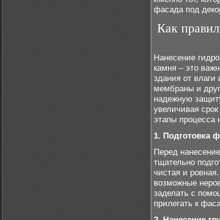
фасада под деко
Как правил
Нанесение гидро
камня – это важ
здания от влаги
мембраны и друг
надежную защиту
увеличивая срок
этапы процесса 
1. Подготовка 
Перед нанесение
тщательно подго
чистая и ровная.
возможные неров
заделать с помо
прилегать к фас
2. Нанесение гр