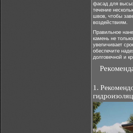
фасад для высых
течение нескольк
швов, чтобы зав
воздействиям.
Правильное нане
камень не тольк
увеличивает сро
обеспечите наде
долговечной и к
Рекоменда
1. Рекоменд
гидроизоля