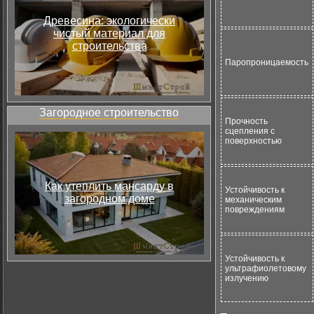
Древесина: экологически
чистый материал для
строительства
Паропроницаемость
Загородное строительство
Прочность
сцепления с
поверхностью
Как утеплить мансарду в
Устойчивость к
загородном доме
механическим
повреждениям
Устойчивость к
ультрафиолетовому
излучению