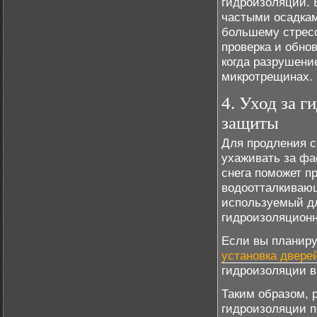
гидроизоляции. 
частыми осадка
большему стресс
проверка и обно
когда разрушени
микротрещинах.
4. Уход за 
защиты
Для продления с
ухаживать за фа
снега поможет п
водоотталкивающ
используемый дл
гидроизоляцион
Если вы планиру
установка двере
гидроизоляции в
Таким образом, 
гидроизоляции п