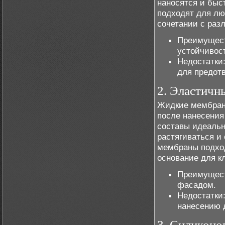
наносятся и быс
подходят для лю
сочетании с раз
Преимущест
устойчивос
Недостатки:
для предот
2. Эластичн
Жидкие мембран
после нанесения
составы идеальн
растягиваться и
мембраны подход
основание для кл
Преимуществ
фасадом.
Недостатки
нанесению 
3. Силиконо