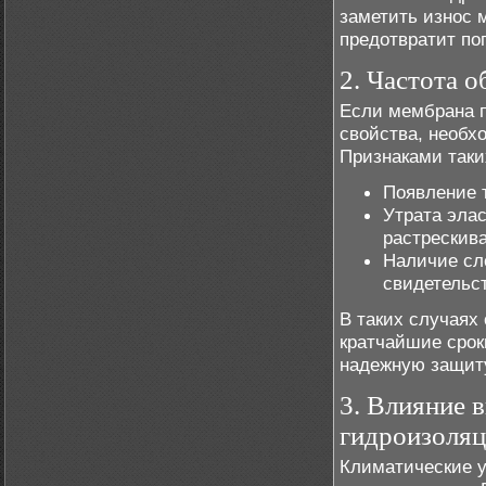
заметить износ 
предотвратит по
2. Частота 
Если мембрана 
свойства, необх
Признаками таки
Появление 
Утрата элас
растрескив
Наличие сл
свидетельст
В таких случаях
кратчайшие срок
надежную защиту
3. Влияние 
гидроизоля
Климатические у