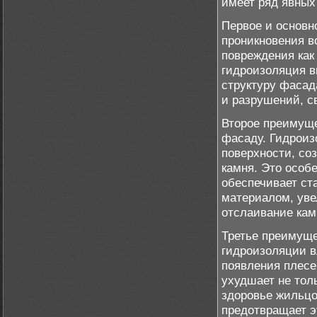
имеет ряд явных
Первое и основн
проникновения в
повреждения как 
гидроизоляция в
структуру фасад
и разрушений, с
Второе преимуще
фасаду. Гидроиз
поверхности, со
камня. Это особ
обеспечивает ст
материалом, уве
отслаивание кам
Третье преимуще
гидроизоляции в
появления плесе
ухудшает не тол
здоровье жильцо
предотвращает э