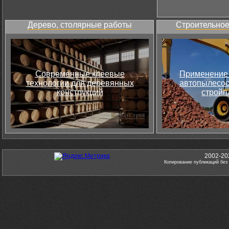
Дерево, столярные работы
Строительное
Современные клеевые
Применение 
технологии для деревянных
автопылесос
конструкций
стройп
2002-20
Копирование публикаций без 