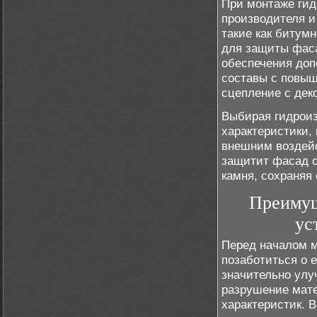
При монтаже ги
производителя и
такие как битум
для защиты фаса
обеспечения доп
составы с повыш
сцепление с дек
Выбирая гидроиз
характеристики, 
внешним воздейс
защитит фасад о
камня, сохраняя
Преимущ
ус
Перед началом м
позаботиться о 
значительно улу
разрушение мате
характеристик. 