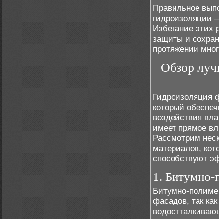
Правильное выпо
гидроизоляции –
Избегание этих 
защиты и сохран
протяжении мног
Обзор луч
Гидроизоляция ф
который обеспеч
воздействия вла
имеет прямое вл
Рассмотрим неск
материалов, кот
способствуют э
1. Битумно-
Битумно-полиме
фасадов, так ка
водоотталкивающ