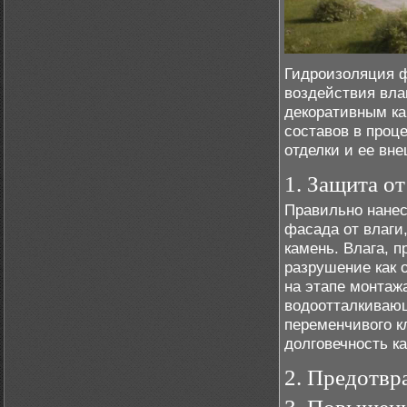
Гидроизоляция ф
воздействия влаг
декоративным к
составов в проц
отделки и ее вн
1. Защита о
Правильно нанес
фасада от влаги
камень. Влага, 
разрушение как 
на этапе монтаж
водоотталкивающ
переменчивого к
долговечность ка
2. Предотвр