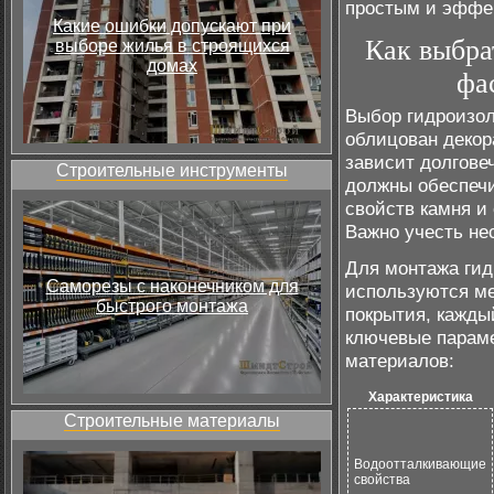
простым и эффе
Какие ошибки допускают при
Как выбра
выборе жилья в строящихся
домах
фа
Выбор гидроизол
облицован декор
зависит долгове
Строительные инструменты
должны обеспечи
свойств камня и
Важно учесть не
Для монтажа гид
Саморезы с наконечником для
используются ме
быстрого монтажа
покрытия, кажды
ключевые параме
материалов:
Характеристика
Строительные материалы
Водоотталкивающие
свойства