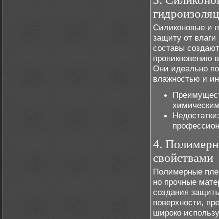
гидроизоля
Силиконовые и 
защиту от влаги
составы создают
проникновению в
Они идеально по
влажностью и и
Преимущест
химическим
Недостатки:
профессион
4. Полимерн
свойствами
Полимерные плен
но прочные мате
создания защиты
поверхности, пр
широко использу