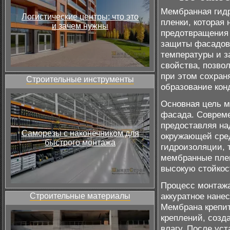
Мембранная гидр
Логистические центры: что это
пленки, которая
и зачем нужны
предотвращения 
защиты фасадов 
температуры и з
свойства, позво
при этом сохран
Строительные инструменты
образование кон
Основная цель м
фасада. Соврем
предоставляя на
Саморезы с наконечником для
окружающей сред
быстрого монтажа
гидроизоляции, 
мембранные плен
высокую стойкос
Процесс монтажа
аккуратное нане
Строительные материалы
Мембрана крепит
креплений, созд
влагу. После ус