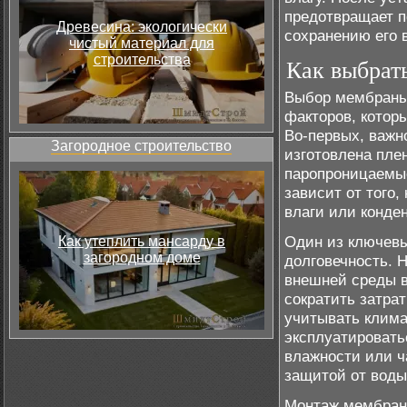
предотвращает п
Древесина: экологически
сохранению его 
чистый материал для
строительства
Как выбрат
Выбор мембраны 
факторов, котор
Во-первых, важн
Загородное строительство
изготовлена пле
паропроницаемы
зависит от того,
влаги или конден
Один из ключевы
Как утеплить мансарду в
загородном доме
долговечность. 
внешней среды в
сократить затра
учитывать клима
эксплуатировать
влажности или ч
защитой от воды
Монтаж мембраны