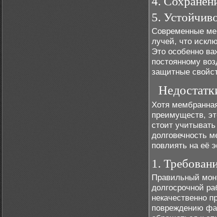
4. Сохранен
5. Устойчив
Современные ме
лучей, что искл
Это особенно ва
постоянному воз
защитные свойст
Недостатк
Хотя мембранна
преимуществ, эт
стоит учитывать
долговечность м
повлиять на её 
1. Требован
Правильный мон
долгосрочной ра
некачественно пр
повреждению фа