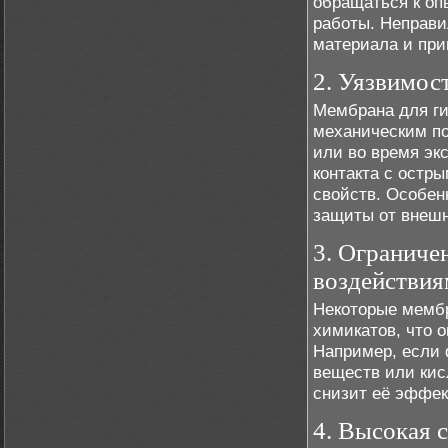
обращаться к оп
работы. Неправи
материала и при
2. Уязвимос
Мембрана для ги
механическим по
или во время эк
контакта с остр
свойств. Особен
защиты от внешн
3. Ограниче
воздействия
Некоторые мембр
химикатов, что 
Например, если 
веществ или кис
снизит её эффек
4. Высокая 