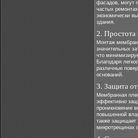
фасадов, могут 
частых ремонтах
экономически вы
здания.
2. Простота
Монтаж мембранн
значительных за
что минимизируе
Благодаря легко
различные повер
оснований.
3. Защита о
Мембранная плен
эффективно защи
проникновение в
повышенной вла
также защищает 
микротрещинах ф