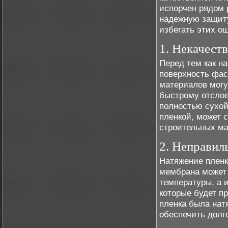
испорчен рядом 
надежную защиту
избегать этих о
1. Некачест
Перед тем как н
поверхность фас
материалов могу
быстрому отслое
полностью сухой,
пленкой, может 
строительных ма
2. Неправил
Натяжение пленк
мембрана может 
температуры, а 
которые будет п
пленка была нат
обеспечить долг