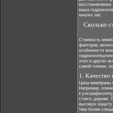
восстановление.
ваша гидроизоля
многих лет.
Сколько с
Стоимость мембр
факторов, включ
особенности мон
гидроизоляционн
этих и других ас
самой пленки, н
1. Качество
Цена мембраны н
Например, плен
к ультрафиолету
стоить дороже. 
высокую защиту 
Чем более специ