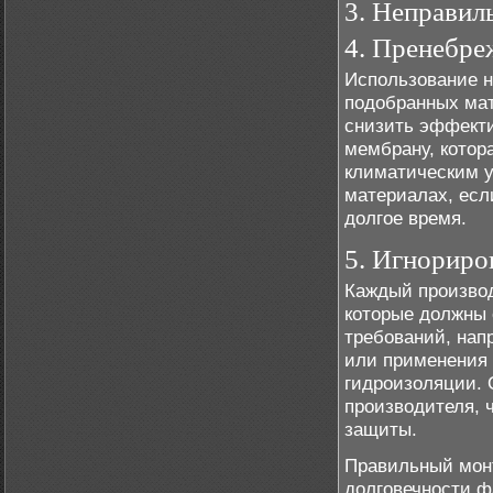
3. Неправил
4. Пренебре
Использование н
подобранных мат
снизить эффекти
мембрану, котор
климатическим у
материалах, есл
долгое время.
5. Игнориро
Каждый производ
которые должны 
требований, нап
или применения 
гидроизоляции. 
производителя,
защиты.
Правильный монт
долговечности ф