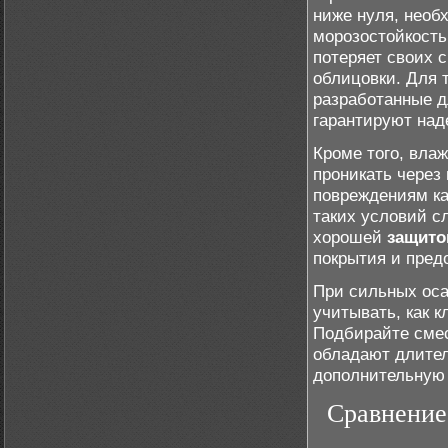
ниже нуля, необ
морозостойкость
потеряет своих 
облицовки. Для 
разработанные д
гарантируют на
Кроме того, вла
проникать через
повреждениям ка
таких условий с
хорошей
защито
покрытия и пред
При сильных оса
учитывать, как 
Подбирайте смес
обладают длител
дополнительную 
Сравнение