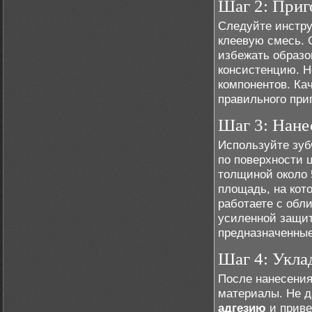
Шаг 2: Приг
Следуйте инстру
клеевую смесь. 
избежать образо
консистенцию. Н
компонентов. Ка
правильного при
Шаг 3: Нане
Используйте зуб
по поверхности 
толщиной около 
площадь, на кот
работаете с обл
усиленной защит
предназначенные
Шаг 4: Укла
После нанесения
материалы. Не д
адгезию
и приве