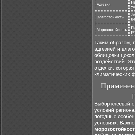
Н
Адгезия
ув
За
Влагостойкость
це
Пр
Морозостойкость
ре
Таким образом, 
адгезией и влаг
облицовки цокол
воздействий. Эт
отделки, котора
климатических ф
Применени
Выбор клеевой с
условий региона
погодные особен
условиях. Важно
морозостойкост