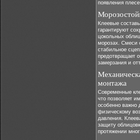
появления плесе
Морозостой
Клеевые составы
гарантируют сох
цокольных облиц
морозах. Смеси 
стабильное сцеп
предотвращает о
замерзания и от
Механическа
монтажа
Современные кле
что позволяет и
особенно важно 
физическому воз
давления. Клеев
защиту облицовк
протяжении мног