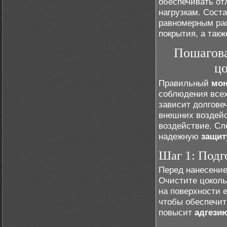
обеспечивать о
нагрузкам. Сост
равномерным рас
покрытия, а так
Пошагова
цо
Правильный
мон
соблюдения всех
зависит долгове
внешних воздейс
воздействие. Сл
надежную
защит
Шаг 1: Подг
Перед нанесение
Очистите цоколь
на поверхности 
чтобы обеспечит
повысит
адгези