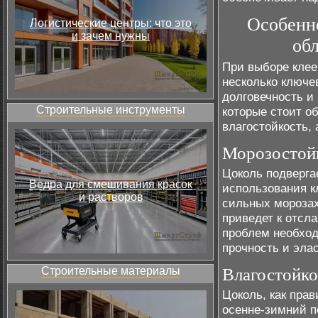
Особенн
Логистические центры: что это
и зачем нужны
об
При выборе клее
несколько ключе
долговечность и
Строительные инструменты
которые стоит о
влагостойкость,
Морозостой
Цоколь подверга
Ведра для смешивания красок
использования к
и растворов
сильных морозах
приведет к отсл
проблем необход
прочность и эла
Строительные материалы
Влагостойко
Цоколь, как прав
осенне-зимний п