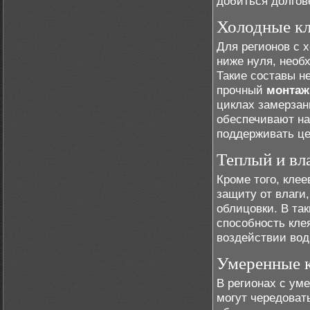
добиться долгов
Холодные кл
Для регионов с 
ниже нуля, необ
Такие составы н
прочный
монтаж
циклах замерзан
обеспечивают н
поддерживать це
Теплый и вл
Кроме того, кле
защиту от влаги
облицовки. В та
способность кле
воздействии вод
Умеренные к
В регионах с ум
могут чередоват