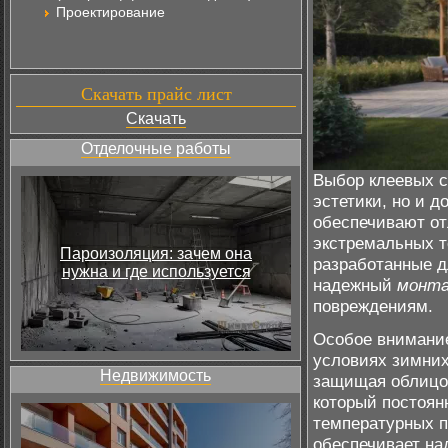
Проектирование
Скачать прайс лист
Скачать
Отделочные работы
Выбор клеевых с
эстетики, но и 
обеспечивают о
экстремальных т
Пароизоляция: зачем она
разработанные д
нужна и где используется
надежный
монт
повреждениям.
Особое внимание
условиях зимних
Недвижимость
защищая облицов
который постоян
температурных п
обеспечивает н