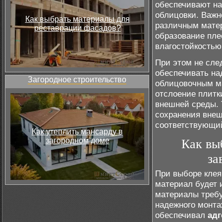
обеспечивают на
облицовки. Важн
Как выбрать материалы для
различным матер
реставрации фасадов?
образование пле
влагостойкостью
При этом не сле
обеспечивать н
Загородное строительство
облицовочным м
отслоение плитк
внешней среды. 
сохранения внеш
соответствующи
Как утеплить мансарду в
загородном доме
Как вы
за
При выборе клея
материал будет 
материалы требу
надежного монта
обеспечивал
ад