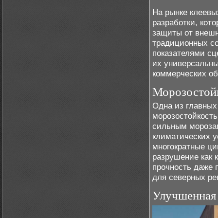
На рынке клеевы
разработки, кот
защиты от внешн
традиционных со
показателями сц
их универсальны
коммерческих об
Морозостойк
Одна из главных
морозостойкость
сильным морозам
климатических у
многократные ци
разрушение как 
прочность даже 
для северных ре
Улучшенная 