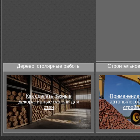
Дерево, столярные работы
Строительное
Как сделать резные
Применение 
декоративные панели для
автопылесос
стен
стройп