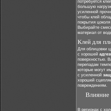
потребуется кле
большую нагрузк
усиленной прочн
чтобы клей обл
покрытия цоколя
Выбирайте смеси
материал от вод
Клей для пл
Для облицовки ц
с хорошей
адгез
поверхностью. В
перепадам темпе
которые могут и
с усиленной
защ
хорошей сцепля
повреждениям.
Влияние 
В регионах с хо