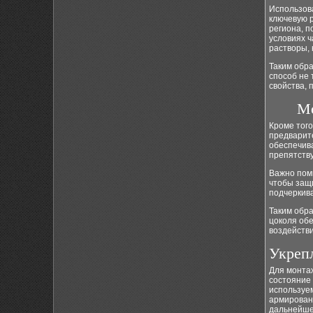
Использов
ключевую р
региона, п
условиях 
растворы,
Таким обр
способ не 
свойства, 
Ме
Кроме тог
предварит
обеспечив
препятств
Важно помн
чтобы защ
подчеркив
Таким обр
цоколя обе
воздействи
Укреп
Для монтаж
состояние 
используем
армировани
дальнейше