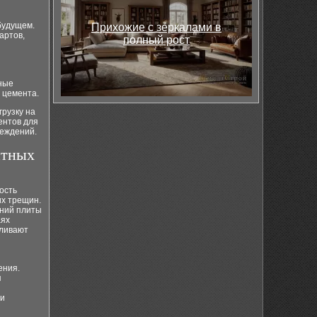
будущем.
Прихожие с зеркалами в
артов,
полный рост
нные
 цемента.
рузку на
ентов для
реждений.
нтных
ость
их трещин.
ений плиты
аях
иливают
ения.
я
 и