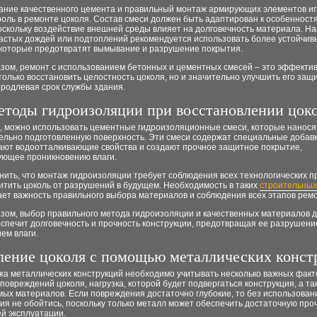
ание качественного цемента и правильный монтаж армирующих элементов и
оль в ремонте цоколя. Состав смеси должен быть адаптирован к особенност
оскольку воздействие внешней среды влияет на долговечность материала. На
частых дождей или подтоплений рекомендуется использовать более устойчивы
 которые предотвратят вымывание и разрушение покрытия.
азом, ремонт с использованием бетонных и цементных смесей – это эффекти
только восстановить целостность цоколя, но и значительно улучшить его за
продлевая срок службы здания.
тоды гидроизоляции при восстановлении цок
о, можно использовать цементные гидроизоляционные смеси, которые нанося
ельно подготовленную поверхность. Эти смеси содержат специальные добавк
ают водоотталкивающие свойства и создают прочное защитное покрытие,
ующее проникновению влаги.
ить, что монтаж гидроизоляции требует соблюдения всех технологических п
итить цоколь от разрушений в будущем. Необходимость в таких
строительных
ает важность правильного выбора материалов и соблюдения всех этапов ремо
азом, выбор правильного метода гидроизоляции и качественных материалов 
спечит долговечность и прочность конструкции, предотвращая ее разрушени
ем влаги.
ление цоколя с помощью металлических конст
а металлических конструкций необходимо учитывать несколько важных факто
повреждений цоколя, нагрузка, которой будет подвергаться конструкция, а та
ых материалов. Если повреждения достаточно глубокие, то без использован
я не обойтись, поскольку только металл может обеспечить достаточную про
й эксплуатации.