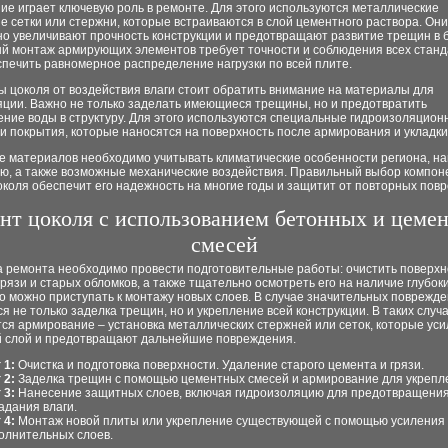
е играет ключевую роль в ремонте. Для этого используются металлические
 сетки или стержни, которые встраиваются в слой цементного раствора. Они
но увеличивают прочность конструкции и предотвращают развитие трещин в 
й монтаж армирующих элементов требует точности и соблюдения всех станд
печить равномерное распределение нагрузки по всей плите.
 цоколя от воздействия влаги стоит обратить внимание на материалы для
яции. Важно не только заделать имеющиеся трещины, но и предотвратить
ение воды в структуру. Для этого используются специальные гидроизоляцио
 покрытия, которые наносятся на поверхность после армирования и укладки
е материалов необходимо учитывать климатические особенности региона, наг
ию, а также возможные механические воздействия. Правильный выбор компон
коля обеспечит его надежность на многие годы и защитит от повторных пов
нт цоколя с использованием бетонных и цеме
смесей
а ремонта необходимо провести подготовительные работы: очистить поверхн
грязи и старых обломков, а также тщательно осмотреть его на наличие глубок
о можно приступать к монтажу новых слоев. В случае значительных поврежд
я не только заделка трещин, но и укрепление всей конструкции. В таких случ
ся армирование – установка металлических стержней или сеток, которые ус
 слой и предотвращают дальнейшие повреждения.
 1:
Очистка и подготовка поверхности. Удаление старого цемента и грязи.
 2:
Заделка трещин с помощью цементных смесей и армирование для укрепл
 3:
Нанесение защитных слоев, включая гидроизоляцию для предотвращени
адания влаги.
 4:
Монтаж новой плиты или укрепление существующей с помощью усиления
олнительных слоев.