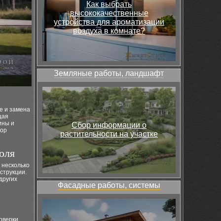
Как выбрать
высококачественные
устройства для ароматизации
воздуха в комнате?
Земляные работы, ландшафт
е и замена
щая
ины и
Сбор информации о
бор
растительности на участке
оля
 несколько
струкции.
других
Фасадные работы, системы
оверки