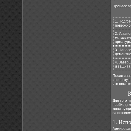
Процесс а
1. Подгот
поверхно
2. Устано
металлич
арматур
3. Нанес
цементно
4. Завер
и защита
После зав
использую
что поможе
К
Для того ч
необходимо
конструкц
за цоколем
1. Исп
Армирован