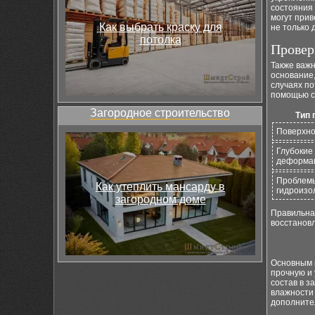
состояния 
могут прив
Как выбрать краску для
не только 
потолка
Провер
Также важн
основание,
случаях по
помощью с
Загородное строительство
Тип 
Поверхн
Глубокие
деформа
Проблем
Как утеплить мансарду в
гидроизо
загородном доме
Правильна
восстановл
Основным 
прочную и 
состав в з
влажности
дополнител