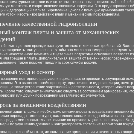
ские арматурные стержни или сетки, вмонтированные в цементный слой, об
льную жесткость и сопротивление внешним нагрузкам. Это предотвращает о
щин и деформаций в плите. Укрепление цоколя с помощью армирования такж
го устойчивость к воздействию влаги и механическим повреждениям.
спечение качественной гидроизоляции
чный монтаж плиты и защита от механических
дений
вой плиты должен проводиться с учетом всех технических требований. Важно
ь и закрепить плиту на основе, чтобы она могла равномерно распределять на
ание качественного цемента и тщательная подготовка основания позволят и
 или трещин в плите. Дополнительная защита от механических повреждений,
давление, также поможет продлить срок службы цоколя.
улярный уход и осмотр
твращения повторного разрушения цоколя важно проводить регулярный осмо
тоянием. Это включает в себя проверку герметичности гидроизоляции, осмотр
ещин, а также устранение загрязнений и растительности, которая может пов
ь. Кроме того, следует внимательно следить за состоянием армирования, чт
коррозии или других повреждений металлических элементов.
троль за внешними воздействиями
срочной защиты цоколя необходимо минимизировать воздействия внешних фа
резкие перепады температуры, накопление снега или воды вблизи основания 
я среда имеет значительное влияние на прочность цоколя, поэтому необхо
 меры по улучшению дренажа и контролировать состояние территории вокруг
азом, правильный монтаж, использование армирования и качественных защи