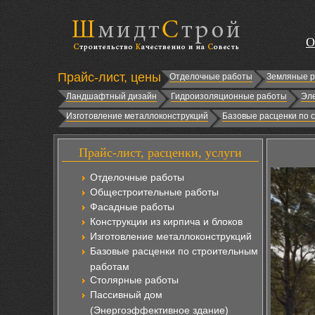
О
Прайс-лист, цены
Отделочные работы
Земляные 
Ландшафтный дизайн
Гидроизоляционные работы
Эл
Изготовление металлоконструкций
Базовые расценки по 
Прайс-лист, расценки, услуги
Отделочные работы
Общестроительные работы
Фасадные работы
Конструкции из кирпича и блоков
Изготовление металлоконструкций
Базовые расценки по строительным
работам
Столярные работы
Пассивный дом
(Энергоэффективное здание)