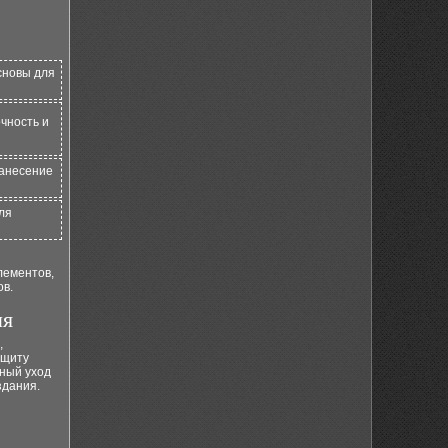
сновы для
очность и
нанесение
ля
лементов,
ов.
ля
,
ащиту
ный уход
здания.