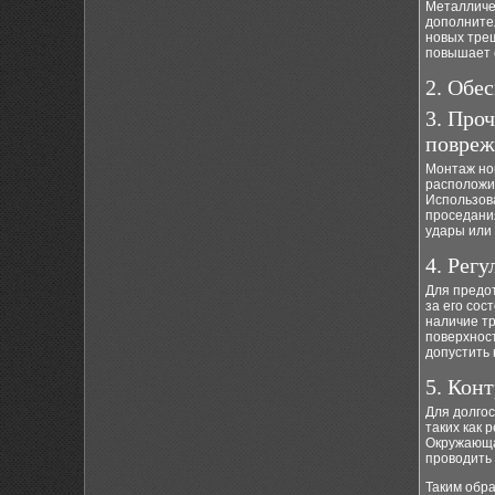
Металличе
дополните
новых тре
повышает е
2. Обе
3. Про
повреж
Монтаж но
расположит
Использов
проседания
удары или 
4. Рег
Для предо
за его сос
наличие тр
поверхност
допустить 
5. Кон
Для долго
таких как 
Окружающа
проводить
Таким обр