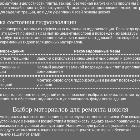
арматуры и целостности плиты, так как чрезмерная нагрузка или проблемы 
ести к ослаблению всей конструкции. В таких случаях армирование может по
для заделки трещин, но и для укрепления всей основы цоколя.
ка состояния гидроизоляции
о проверить, насколько эффективно выполнена гидроизоляция. Если вода пр
 это может привести к размытию цементных слоев и повреждению арматуры. 
требуется как восстановление плиты, так и защита от дальнейшего воздейств
овременных гидроизоляционных материалов.
повреждения
Рекомендованные меры
остные трещины
Заделка с использованием цементных смесей и армиров
 трещины и
Полный ремонт с заменой поврежденных плит и дополн
ции
армированием
ы с
Монтаж нового слоя гидроизоляции и ремонт поврежден
ляцией
участков
я оценка степени повреждений цоколя позволит выбрать оптимальные мето
ения, что обеспечит надежность и долговечность фундамента здания.
Выбор материалов для ремонта цоколя
материалом для восстановления цоколя служат цементные смеси. Они созд
устойчивую к внешним воздействиям поверхность, однако важно правильно в
ависимости от условий эксплуатации. Например, для работы в условиях повы
 следует использовать водоотталкивающие цементы, которые обеспечат
ьную защиту от влаги.