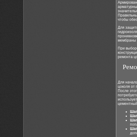
Армировани
арматурные
значитель
Правильны
чтобы обес
Для защиты
гидроизол
проникнов
мембраны и
При выбор
конструкц
ремонта цо
Ремо
Для начал
цоколя от 
После этог
потребуетс
использует
цементный
Шаг
Шаг
Шаг
поп
Шаг
доп