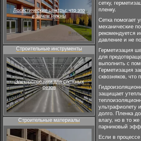
сетку, герметиз
пленку.
Логистические центры: что это
и зачем нужны
Сетка помогает 
механические по
рекомендуется и
давление и не п
Строительные инструменты
Герметизация шв
для предотвраще
выполнить с пом
Герметизация за
сквозняков, что
Электролобзики для сложных
Гидроизоляционн
резов
защищает утепли
теплоизоляционн
ультрафиолету и
долго. Пленка д
влагу, но в то ж
Строительные материалы
парниковый эффе
Если в процессе