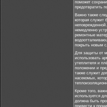
поможет сохрани
предотвратить п
Важно также сле
которая служит 
неповрежденной.
немедленно устр
ремонтные матер
водоотталкивающ
покрыть новым с
Для защиты от м
использовать ар
утеплителя и пл
положении и пре
также служит до
насекомых, кото
теплоизоляционн
Кроме того, важ
используется дл
должна быть про
привести к прон