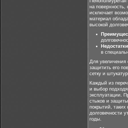
Пенополиуретан 
на поверхность,
исключает возмо
материал облад
высокой долгове
Преимущес
долговечнос
Недостатки
в специаль
Для увеличения 
защитить его по
сетку и штукатур
Каждый из переч
и выбор подходя
эксплуатации. П
стыков и защиты
покрытий, таких 
долговечности у
годы.