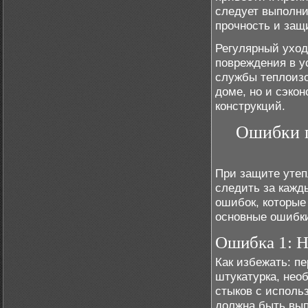
следует выполни
прочность и защ
Регулярный уход
повреждения в у
службы теплоизо
доме, но и сэко
конструкций.
Ошибки п
При защите утеп
следить за кажд
ошибок, которые
основные ошибки
Ошибка 1: Н
Как избежать: п
штукатурка, нео
стыков с исполь
должна быть вып