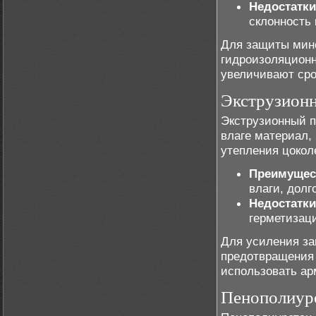
Недостатки
склонность
Для защиты мине
гидроизоляционн
увеличивают сро
Экструзионн
Экструзионный п
влаге материал,
утепления цокол
Преимущес
влаги, долг
Недостатки
герметизац
Для усиления за
предотвращения 
использовать ар
Пенополиур