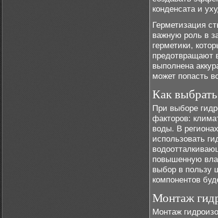
конденсата и ух
Герметизация ст
важную роль в з
герметики, кото
предотвращают в
выполнена аккур
может попасть в
Как выбрать
При выборе гидр
факторов: клима
воды. В региона
использовать ги
водоотталкивающ
повышенную влаж
выбор в пользу 
компонентов буд
Монтаж гид
Монтаж гидроизо