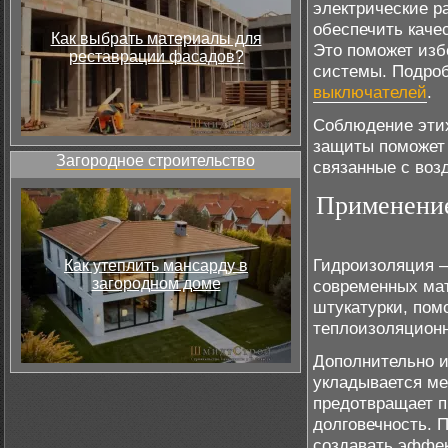
электрические р
обеспечить каче
Как выбрать материалы для
Это поможет изб
реставрации фасадов?
системы. Подроб
выключателей
.
Соблюдение этих
защиты поможет 
Загородное строительство
связанные с воз
Применение
Гидроизоляция –
Как утеплить мансарду в
загородном доме
современных мат
штукатурки, пом
теплоизоляционн
Дополнительно и
укладывается ме
предотвращает п
долговечность. 
создавать эффек