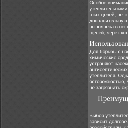
Особое внимание
утеплительными 
этих целей, не 
дополнительную 
выполнена в нес
щелей, через ко
Использован
Для борьбы с на
химические сред
устраняют насек
антисептических
утеплителя. Одн
осторожностью, 
не загрязнить о
Преимуще
Выбор утеплител
зависит долгове
воздействиям. С