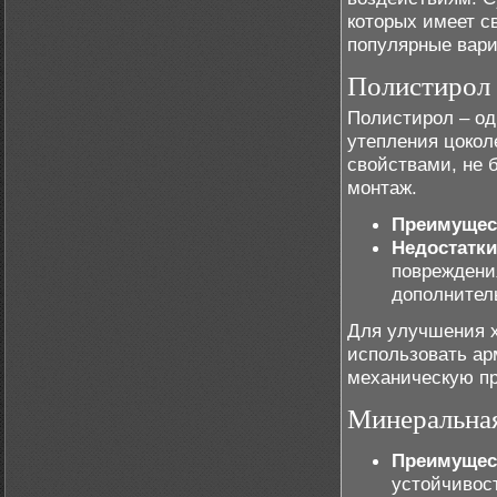
которых имеет с
популярные вари
Полистирол 
Полистирол – од
утепления цоко
свойствами, не б
монтаж.
Преимущес
Недостатки
повреждени
дополнител
Для улучшения х
использовать ар
механическую пр
Минеральная
Преимущес
устойчивост