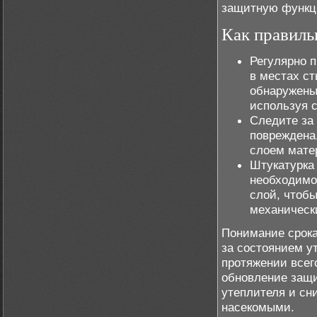
защитную функци
Как правиль
Регулярно п
в местах с
обнаружены
используя 
Следите за
повреждена
слоем мате
Штукатурка
необходимо
слой, чтоб
механическ
Понимание срока
за состоянием у
протяжении всег
обновление защи
утеплителя и сн
насекомыми.