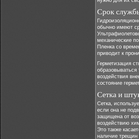
нужно для их св
Срок службы
Гидроизоляционн
обычно имеют ср
Ультрафиолетово
механические по
Пленка со време
приводит к прон
Герметизация сты
образовываться 
воздействия вне
состояние герме
Сетка и шту
Сетка, использу
если она не под
защищена от воз
воздействию хим
Это также касае
наличие трещин 