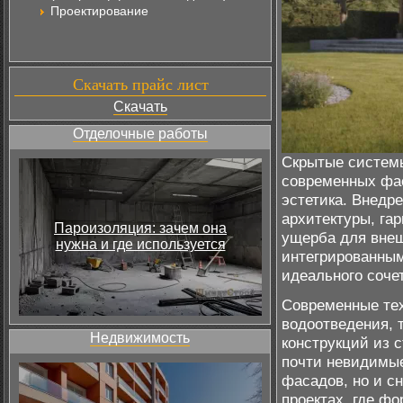
Проектирование
Скачать прайс лист
Скачать
Отделочные работы
Скрытые систем
современных фас
эстетика. Внедр
архитектуры, га
Пароизоляция: зачем она
ущерба для внеш
нужна и где используется
интегрированным
идеального соче
Современные те
водоотведения, 
Недвижимость
конструкций из 
почти невидимые
фасадов, но и сн
проектах, где ф