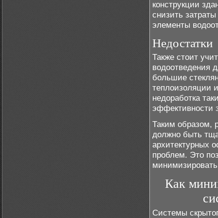
конструкции здан
снизить затраты
элементы водоо
Недостатки
Также стоит учи
водоотведения д
большие стеклян
теплоизоляции и
недоработка так
эффективности з
Таким образом, 
должно быть тща
архитектурных о
проблем. Это по
минимизировать
Как мини
си
Системы скрытог