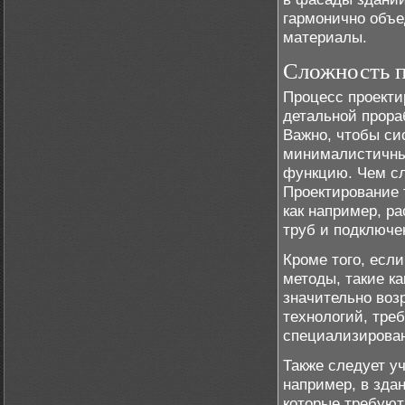
гармонично объе
материалы.
Сложность п
Процесс проекти
детальной прора
Важно, чтобы си
минималистичны
функцию. Чем сл
Проектирование 
как например, р
труб и подключе
Кроме того, есл
методы, такие к
значительно воз
технологий, тре
специализирован
Также следует у
например, в зда
которые требуют