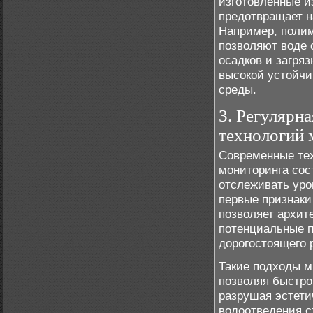
изготовленные и
предотвращает н
Например, полим
позволяют воде 
осадков и загря
высокой устойчи
среды.
3. Регулярн
технологий 
Современные тех
мониторинга сос
отслеживать уро
первые признаки
позволяет архит
потенциальные п
дорогостоящего 
Такие подходы м
позволяя быстро
разрушая эстети
водоотведения с