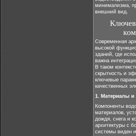
минимализма, пр
внешний вид.
Ключев
ком
Современная арх
высокой функцио
зданий, где исп
важна интеграци
В таком контекс
скрытность и эф
ключевые параме
качественных эл
1. Материалы и
Компоненты водо
материалов, уст
дождя, снега и 
архитектуры с б
системы виден и