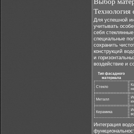
Выбор матер
Технология 
Для успешной и
учитывать особе
себя стеклянные
специальные пол
сохранить чисто
конструкций вод
и горизонтальны
воздействие и с
Тип фасадного
материала
К
Стекло
н
И
Металл
и
И
Керамика
в
Интеграция водо
функциональност