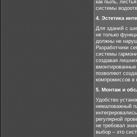
как пыль, листья
системы водоотв
4. Эстетика инт
Для зданий с ш
не только функц
должны не наруш
Разработчики се
системы гармони
создавая лишних
вмонтированные 
позволяют созда
компромиссов в 
5. Монтаж и об
Удобство устано
немаловажный па
интегрировались
регулярной пров
не требовал зна
выбор – это сис