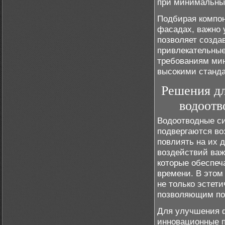
при минимальных
Подбирая компон
фасадах, важно 
позволяет созда
привлекательные
требованиям мин
высокими станда
Решения дл
водоотв
Водоотводные си
подвергаются во
повлиять на их 
воздействий важ
которые обеспеч
времени. В этом
не только эстет
позволяющим по
Для улучшения 
инновационные п