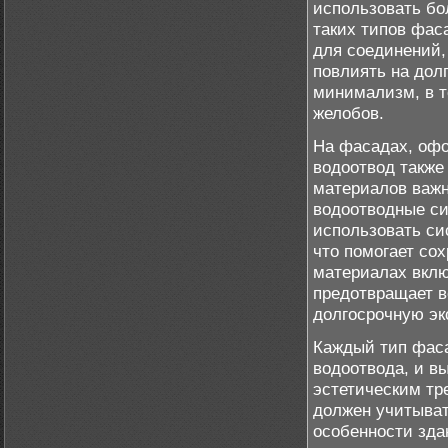
использовать бо
таких типов фас
для соединений,
повлиять на дол
минимализм, в т
желобов.
На фасадах, оф
водоотвод также
материалов важн
водоотводные си
использовать си
что помогает со
материалах вклю
предотвращает в
долгосрочную эк
Каждый тип фаса
водоотвода, и в
эстетическим тр
должен учитыват
особенности зда