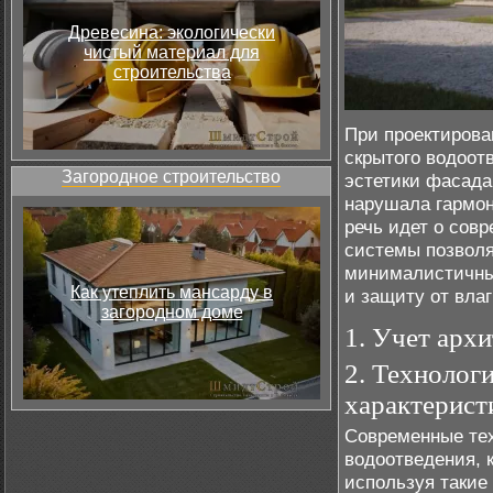
Древесина: экологически
чистый материал для
строительства
При проектирова
скрытого водоот
Загородное строительство
эстетики фасада
нарушала гармон
речь идет о сов
системы позволя
минималистичны
Как утеплить мансарду в
и защиту от влаг
загородном доме
1. Учет арх
2. Технолог
характерист
Современные тех
водоотведения, 
используя такие