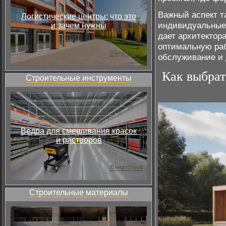
Важный аспект т
Логистические центры: что это
индивидуальные 
и зачем нужны
дает архитектор
оптимальную ра
обслуживание и 
Как выбрат
Строительные инструменты
Ведра для смешивания красок
и растворов
Строительные материалы