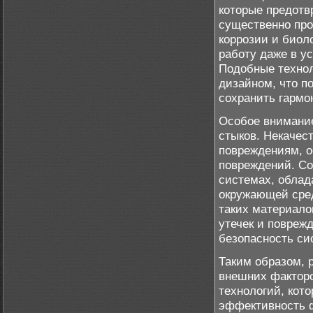
которые предотв
существенно пр
коррозии и биол
работу даже в у
Подобные техно
дизайном, что п
сохранить гармо
Особое внимание
стыков. Некачес
повреждениям, о
повреждений. Со
системах, облад
окружающей сред
таких материало
утечек и повреж
безопасность си
Таким образом, 
внешних факторо
технологий, кот
эффективность ф