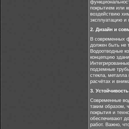
функциональност
покрытием или к
воздействию хим
эксплуатацию и 
2. Дизайн и со
В современных ф
должен быть не 
Водоотводные ко
концепцию здани
Интегрированные
подземные трубы
стекла, металла
расчётах и вним
3. Устойчивост
Современные во
таким образом, 
покрытия и тех
обеспечивают до
работ. Важно, ч