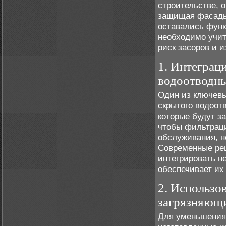
строительстве, 
защищая фасады 
оставались функ
необходимо учит
риск засоров и и
1. Интеграц
водоотводны
Один из ключев
скрытого водоот
которые будут з
чтобы фильтрац
обслуживания, н
Современные ре
интегрировать н
обеспечивает их
2. Использо
загрязняющ
Для уменьшения 