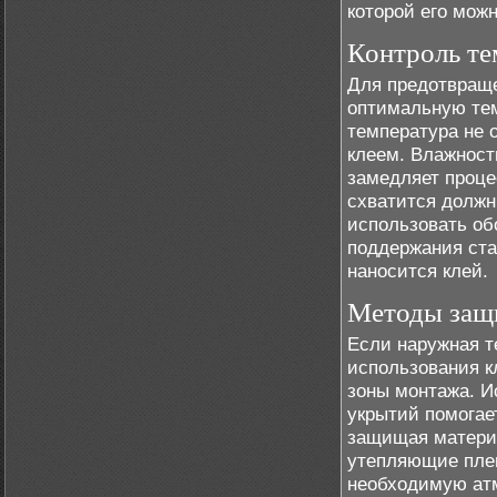
которой его можн
Контроль те
Для предотвраще
оптимальную тем
температура не 
клеем. Влажност
замедляет процес
схватится должн
использовать об
поддержания ста
наносится клей.
Методы защи
Если наружная т
использования к
зоны монтажа. И
укрытий помогае
защищая материа
утепляющие плен
необходимую ат