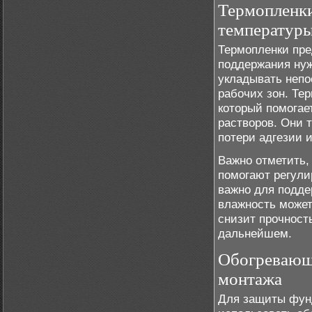
Термопленки
температур
Термопленки пре
поддержания нуж
укладывать непо
рабочих зон. Те
который помогае
растворов. Они 
потери адгезии 
Важно отметить,
помогают регули
важно для подде
влажность может
снизит прочност
дальнейшем.
Обогревающи
монтажа
Для защиты фунд