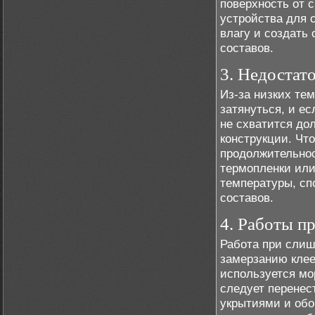
поверхность от с
устройства для 
влагу и создать
составов.
3. Недостат
Из-за низких те
затянуться, и е
не схватится до
конструкции. Чт
продолжительнос
термопленки или
температуры, с
составов.
4. Работы п
Работа при слиш
замерзанию клее
используется мо
следует перенес
укрытиями и обо