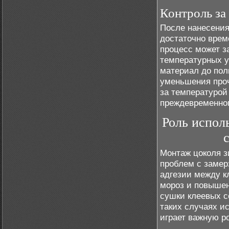
Контроль за
После нанесения
достаточно врем
процесс может з
температурных у
материал до пол
уменьшения проч
за температурой
преждевременног
Роль испол
Монтаж цоколя з
проблем с замер
адгезии между к
мороз и повышен
сушки клеевых с
таких случаях и
играет важную р