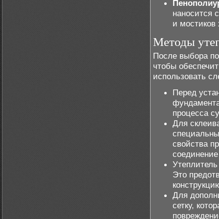
Пенополиу
наносится 
и мостиков 
Методы утеп
После выбора по
чтобы обеспечи
использовать с
Перед уста
фундамента 
процесса с
Для склеив
специальны
свойства пр
соединение
Утеплитель
Это предотв
конструкци
Для дополн
сетку, кото
повреждени