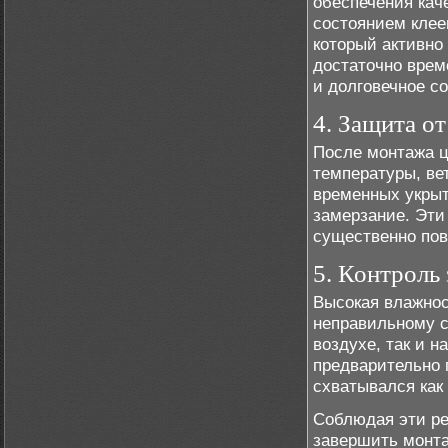
обеспечения кач
состоянием клее
который активно
достаточно врем
и долговечное с
4. Защита о
После монтажа ц
температуры, ве
временных укрыт
замерзание. Эти
существенно пов
5. Контроль
Высокая влажнос
неправильному с
воздухе, так и 
предварительно 
схватывался как
Соблюдая эти ре
завершить монта