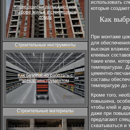
использовать сп
Какие ошибки допускают при
которые создают
выборе жилья в строящихся
домах
Как выбр
При монтаже цо
для обеспечения
Строительные инструменты
высокая влажнос
клеевых составо
такие клеи, кот
температурах. Д
цементно-песчан
Как безопасно работать с
составы обеспеч
электроинструментом
температуре до -
Кроме того, нео
повышена, особе
чтобы клей и др
Строительные материалы
даже при повыше
предлагают спец
схватываться и 