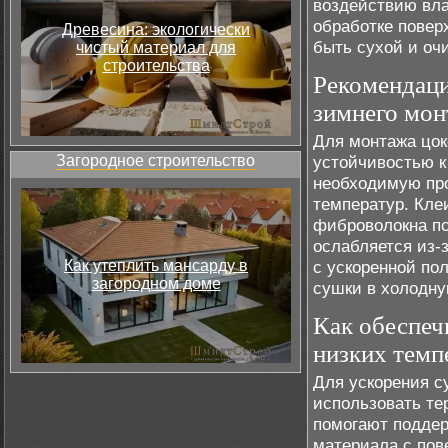
воздействию вла
обработке повер
Древесина: экологически
быть сухой и оч
чистый материал для
строительства
Рекомендаци
зимнего мон
Для монтажа цок
Загородное строительство
устойчивостью к
необходимую про
температур. Кле
фиброволокна по
ослабляется из-
Как утеплить мансарду в
с ускоренной по
загородном доме
сушки в холодну
Как обеспеч
низких темп
Для ускорения с
использовать те
помогают подде
материала с пов