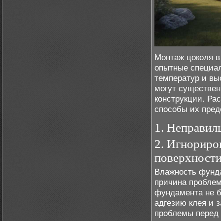
Монтаж цоколя в
опытные специал
температур и вы
могут существен
конструкции. Ра
способы их пред
1. Неправил
2. Игнориро
поверхност
Влажность фунда
причина проблем
фундамента не б
адгезию клея и 
проблемы перед 