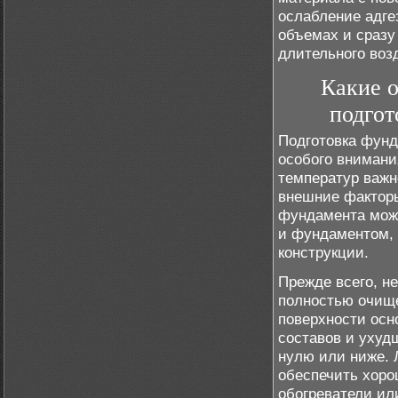
ослабление адге
объемах и сразу
длительного воз
Какие о
подгот
Подготовка фунд
особого внимани
температур важн
внешние факторы
фундамента мож
и фундаментом, 
конструкции.
Прежде всего, н
полностью очище
поверхности осн
составов и ухуд
нулю или ниже. 
обеспечить хоро
обогреватели ил