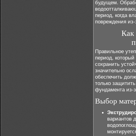
будущем. Обраб
водоотталкивающ
период, когда в
повреждения из-
Как
п
Правильное утеп
период, который
сохранить устой
значительно осл
обеспечить долж
только защитить
фундамента из-з
Выбор матер
Экструдир
вариантов д
водопоглоще
монтируетс