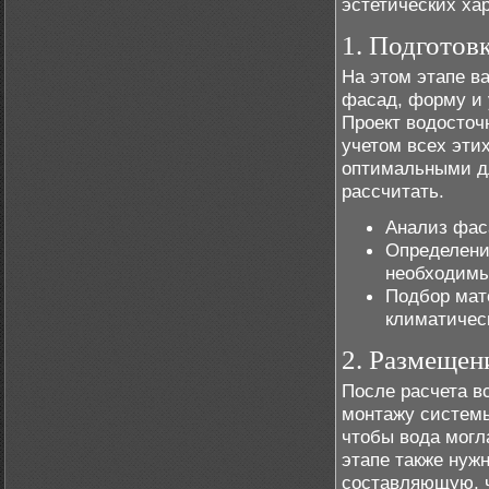
эстетических ха
1. Подготовк
На этом этапе в
фасад, форму и 
Проект водосточ
учетом всех эти
оптимальными дл
рассчитать.
Анализ фас
Определени
необходимы
Подбор мате
климатичес
2. Размещен
После расчета в
монтажу системы
чтобы вода могл
этапе также нуж
составляющую, ч