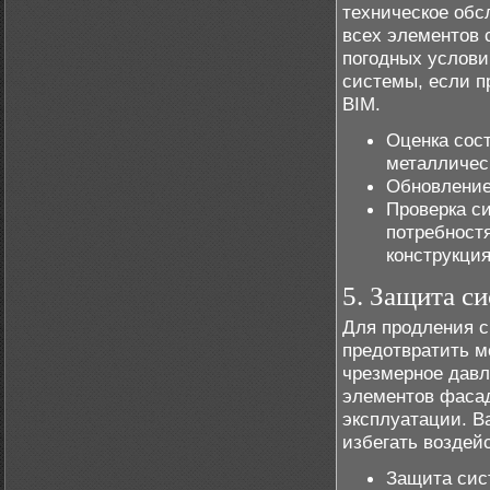
техническое обс
всех элементов 
погодных услови
системы, если п
BIM.
Оценка сос
металличес
Обновление
Проверка с
потребност
конструкци
5. Защита с
Для продления с
предотвратить м
чрезмерное давл
элементов фасад
эксплуатации. В
избегать воздей
Защита сис