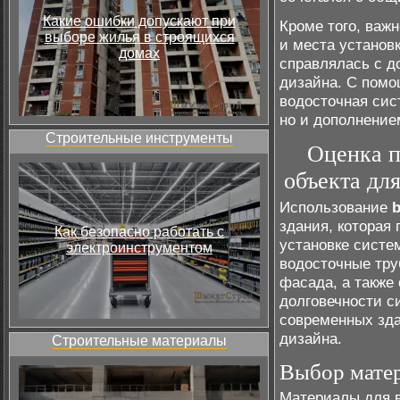
Какие ошибки допускают при
Кроме того, важн
выборе жилья в строящихся
и места установ
домах
справлялась с д
дизайна. С помо
водосточная сис
но и дополнение
Строительные инструменты
Оценка п
объекта дл
Использование
здания, которая
Как безопасно работать с
установке сист
электроинструментом
водосточные тру
фасада, а также
долговечности с
современных зда
дизайна.
Строительные материалы
Выбор матер
Материалы для в