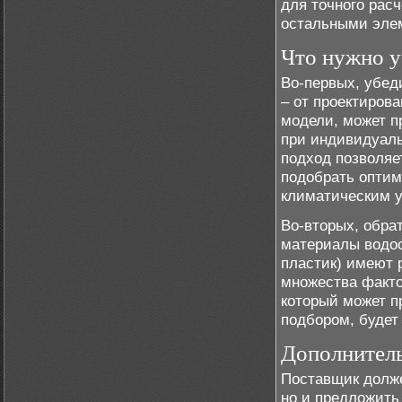
для точного рас
остальными эле
Что нужно у
Во-первых, убед
– от проектиров
модели, может п
при индивидуаль
подход позволяет
подобрать оптим
климатическим 
Во-вторых, обра
материалы водос
пластик) имеют 
множества факто
который может п
подбором, будет
Дополнитель
Поставщик долже
но и предложить