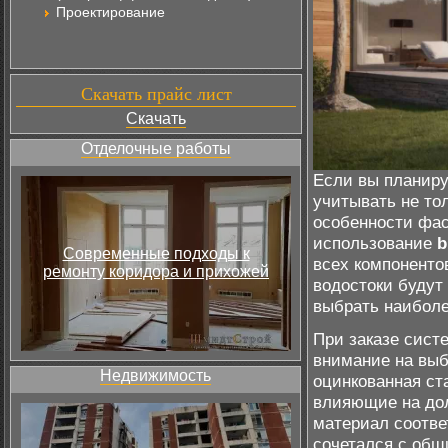
Проектирование
Скачать прайс лист
Скачать
Отделочные работы
Если вы планиру
учитывать не то
особенности фас
использование
b
Современные подходы к
всех компонент
ремонту коридора и прихожей
водостоки будут
выбрать наибол
При заказе сист
внимание на выб
Недвижимость
оцинкованная ст
влияющие на дол
материал соотве
сочетался с общ