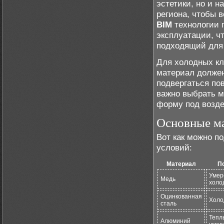
эстетики, но и 
региона, чтобы 
BIM
технологии 
эксплуатации, ч
подходящий для 
Для холодных кл
материал должен
подвергаться по
важно выбрать м
форму под возде
Основные ма
Вот как можно п
условий:
Материал
П
Умер
Медь
холо
Оцинкованная
Холо
сталь
Тепл
Алюминий