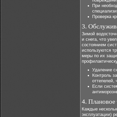
повреждени
При необхо
специализи
Проверка кр
3. Обслужив
Зимой водосточн
и снега, что ув
состоянием сист
используются тр
меры по их защи
профилактическу
Удаление сн
Контроль з
оттепелей, 
Если систе
антиморозн
4. Плановое
Каждые нескольк
эксплуатации) р