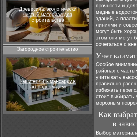
прочности и дол
Древесина: экологически
медные водосток
чистый материал для
зданий, а пласт
строительства
линиями и совр
могут быть хор
этом они могут 
сочетаться с вн
Загородное строительство
Учет климат
Особое внимание
районах с част
учитывать высок
Как утеплить мансарду в
правильно рассч
загородном доме
избежать перепо
стоит выбирать 
морозным повре
Как выбрат
в зави
Выбор материала