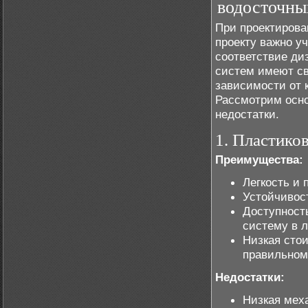
водосточны
При проектирова
проекту важно у
соответствие ди
систем имеют св
зависимости от 
Рассмотрим осно
недостатки.
1. Пластико
Преимущества:
Легкость и 
Устойчивос
Доступность
систему в 
Низкая сто
правильном
Недостатки:
Низкая меха