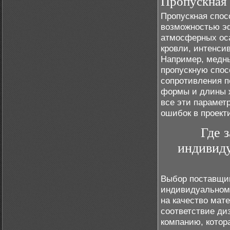
Пропускная 
Пропускная спос
возможностью эф
атмосферных оса
кровли, интенси
Например, медн
пропускную спос
сопротивления п
формы и длины ж
все эти парамет
ошибок в проект
Где 
индивиду
Выбор поставщик
индивидуальному
на качество мате
соответствие ди
компанию, котор