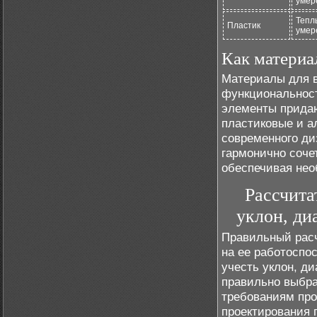
умер
Тепл
Пластик
умер
Как материа
Материалы для в
функциональност
элементы придаю
пластиковые и а
современного ди
гармонично соче
обеспечивая нео
Рассчита
уклон, ди
Правильный расч
на ее работоспо
учесть уклон, ди
правильно выбра
требованиям про
проектирования 