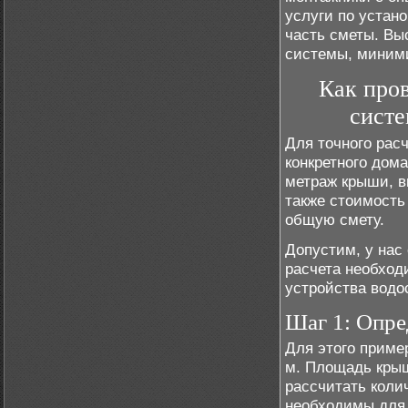
услуги по устан
часть сметы. Вы
системы, миними
Как пров
систе
Для точного рас
конкретного дом
метраж крыши, в
также стоимость
общую смету.
Допустим, у нас
расчета необход
устройства водо
Шаг 1: Опр
Для этого приме
м. Площадь крыш
рассчитать коли
необходимы для 