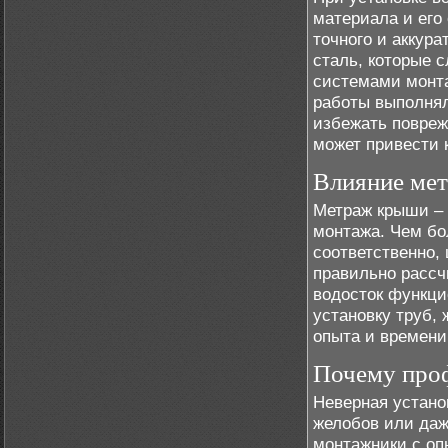
материала и его
точного и аккур
сталь, которые 
системами монта
работы выполня
избежать повреж
может привести 
Влияние мет
Метраж крыши – 
монтажа. Чем бо
соответственно,
правильно рассч
водосток функци
установку труб, 
опыта и времени
Почему про
Неверная устано
желобов или да
монтажники с оп