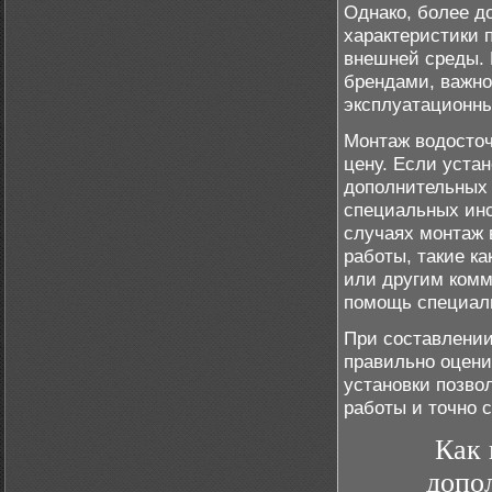
Однако, более д
характеристики 
внешней среды.
брендами, важно
эксплуатационны
Монтаж водосточ
цену. Если устан
дополнительных 
специальных инс
случаях монтаж 
работы, такие к
или другим комм
помощь специал
При составлении
правильно оцени
установки позво
работы и точно 
Как 
допо