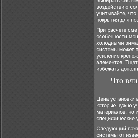
выбирать систем
воздействию сол
учитывайте, что
покрытия для по
При расчете сме
особенности мон
холодными зима
системы может п
усиление крепеж
элементов. Тщат
избежать дополн
Что вли
Цена установки 
которые нужно у
материалов, но 
специфические у
Следующий важн
системы от изве