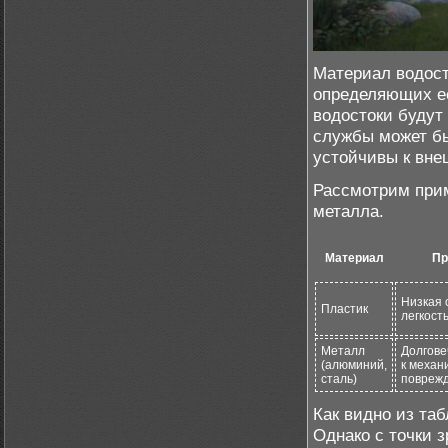
Материал водост
определяющих ее
водостоки будут
службы может бы
устойчивы к вне
Рассмотрим прим
металла.
Материал
Пр
Низкая 
Пластик
легкост
Металл
Долгове
(алюминий,
к механ
сталь)
повреж
Как видно из та
Однако с точки 