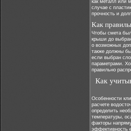
как металл или м
случае с пласти
прочность и дол
Как правиль
Чтобы смета был
крыши до выбран
о возможных доп
также должны бы
если выбран сл
параметрами. Хо
правильно распр
Как учитыв
Особенности кли
расчете водосто
определить необ
температуры, ос
факторы напряму
эффективность е