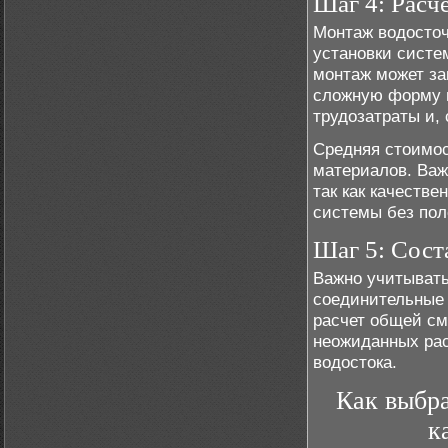
Шаг 4: Расч
Монтаж водосточ
установки систе
монтаж может за
сложную форму и
трудозатраты и,
Средняя стоимос
материалов. Важ
так как качеств
системы без пол
Шаг 5: Сост
Важно учитывать
соединительные 
расчет общей см
неожиданных рас
водостока.
Как выбр
к