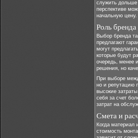
служить дольше 
перспективе мож
начальную цену.
Роль бренда 
Выбор бренда та
предлагают гара
могут предлагат
которые будут ра
очередь, менее 
решения, но кач
При выборе межд
но и репутацию 
высокие затраты
себя за счет бо
затрат на обслу
Смета и рас
Когда материал 
стоимость монта
зависит от слож