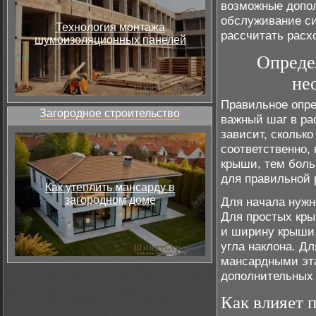
возможные допол
обслуживание си
Технология монтажа
рассчитать расх
шумоизоляционных панелей
Опреде
не
Правильное опр
Загородное строительство
важный шаг в ра
зависит, скольк
соответственно,
крыши, тем боль
для правильной 
Как утеплить мансарду в
загородном доме
Для начала нужн
Для простых кры
и ширину крыши,
угла наклона. Д
мансардными эта
дополнительных
Как влияет 