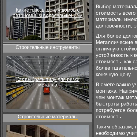
Выбор материала
Какие плюсы есть у домов с
стоимость всего
автономным водоснабжением
материалы имеют
долговечности, э
Для более долг
Металлические в
Строительные инструменты
отличную стойко
устойчивость к 
стоимость, как с
более тщательной
конечную цену.
Как выбрать пилу для резки
В смете важно уч
металла
монтажа. Наприм
чем монтаж мета
быстроты работы
потребуется бол
стоимость.
Строительные материалы
Таким образом, 
необходимо учит