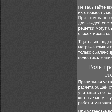
Не забывайте в
их стоимость мо
При этом важно 
для каждой сист
решетки могут б
спроектирована,
Тщательно подхо
метража крыши и
только сбаланси
водостока, мини
Роль пр
ст
Правильная уста
расчета общей с
учитывать не то
которые могут с
работ и метража
При установке в