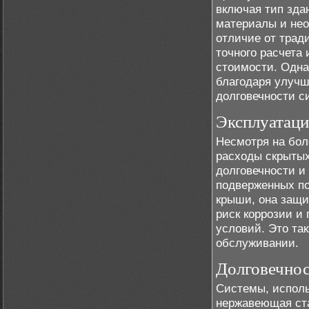
включая тип зда
материалы и нео
отличие от трад
точного расчета
стоимости. Одна
благодаря улуч
долговечности с
Эксплуатац
Несмотря на бол
расходы скрытых
долговечности и
подверженных по
крыши, она защи
риск коррозии и
условий. Это та
обслуживании.
Долговечнос
Системы, исполь
нержавеющая ста