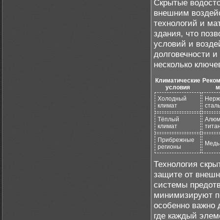
Скрытые водосто
внешним воздей
технологий и ма
здания, что поз
условий и возде
долговечности и
несколько ключе
Климатические
Реко
условия
м
Холодный
Нерж
климат
сталь
Тёплый
Алюм
климат
тита
Прибрежные
Медь
регионы
Технология скры
защите от внешн
системы предотв
минимизируют по
особенно важно 
где каждый элем