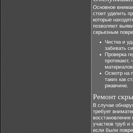
Основное вниман
стоит уделить п
которые находят
позволяют выяви
серьезным повр
Чистка и уд
забивать си
Проверка ге
протекают,
материалов
Осмотр на п
таких как с
ржавчине.
Ремонт скры
В случае обнару
требует внимате
восстановление 
участков труб и 
если были повр