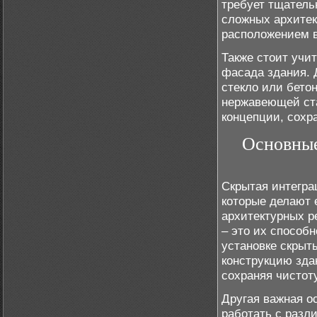
требует тщательн
сложных архите
расположением в
Также стоит учи
фасада здания. 
стекло или бето
нержавеющей ста
концепции, сохр
Основные
Скрытая интегра
которые делают
архитектурных р
– это их способ
установке скрыт
конструкцию зда
сохраняя чистот
Другая важная о
работать с разл