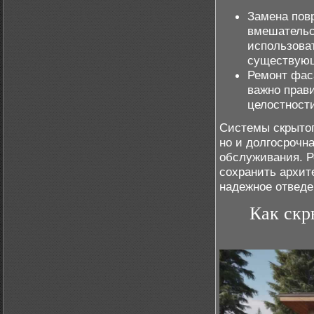
Замена пов
вмешательс
использоват
существующ
Ремонт фас
важно прав
целостност
Системы скрытого
но и долгосрочна
обслуживания. Р
сохранить архит
надежное отведе
Как скр