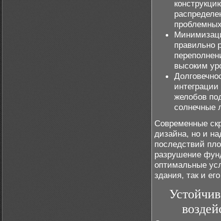
конструкци
распределен
проблемных
Минимизация
правильно 
переполнени
высоким ур
Долговечно
интеграции
желобов по
солнечные 
Современные скр
дизайна, но и н
последствий пло
разрушение фунд
оптимальные усл
здания, так и ег
Устойчив
воздей