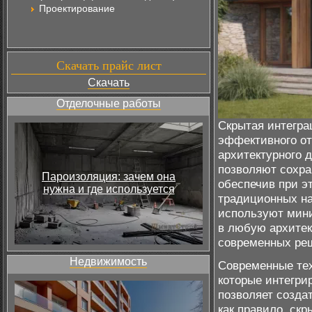
Проектирование
Скачать прайс лист
Скачать
Отделочные работы
Скрытая интегра
эффективного от
архитектурного 
позволяют сохра
Пароизоляция: зачем она
обеспечив при э
нужна и где используется
традиционных на
используют мин
в любую архитек
современных ре
Недвижимость
Современные тех
которые интегри
позволяет созда
как правило, скр