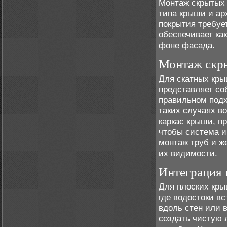
Монтаж скрытых 
типа крыши и ар
покрытия требуе
обеспечивает ка
фоне фасада.
Монтаж скр
Для скатных кры
представляет со
правильном подх
таких случаях в
каркас крыши, п
чтобы система и
монтаж труб и ж
их видимости.
Интеграция 
Для плоских кры
где водостоки в
вдоль стен или 
создать чистую 