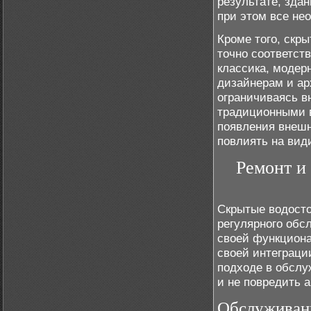
результате, зда
при этом все не
Кроме того, скр
точно соответст
классика, модер
дизайнерам и ар
ограничиваясь в
традиционными в
появления внешн
повлиять на вид
Ремонт и
Скрытые водосто
регулярного обс
своей функциона
своей интеграци
подходе в обслу
и не повредить 
Обслуживан