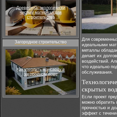
Древесина: экологически
чистый материал для
строительства
Для современных
Загородное строительство
идеальными мат
металлы облада
делает их долго
воздействий. Ал
что идеально по
Как утеплить мансарду в
обслуживания.
загородном доме
Технологиче
скрытых во
Если проект пре
можно обратить 
прочностью и до
эффект с течени