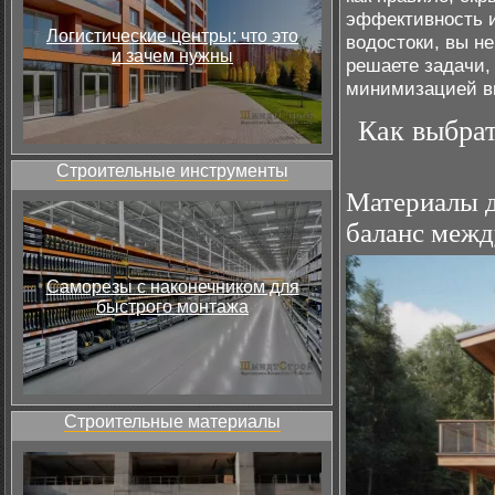
эффективность 
Логистические центры: что это
водостоки, вы н
и зачем нужны
решаете задачи,
минимизацией в
Как выбра
Строительные инструменты
Материалы д
баланс межд
Саморезы с наконечником для
быстрого монтажа
Строительные материалы