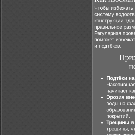
Чтобы избежать 
систему водоотв
конструкции зда
правильное разм
Регулярная пров
поможет избежат
и подтёков.
Приз
н
Подтёки на
Накопившая
начинает ка
Эрозия вн
воды на фа
образовани
покрытий.
Трещины в
трещины, чт