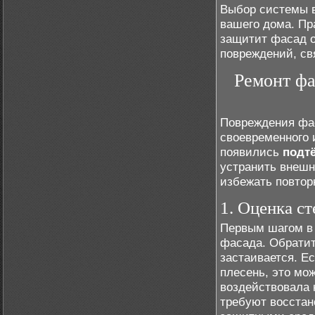
Выбор системы в
вашего дома. Пр
защитит фасад о
повреждений, св
Ремонт фа
Повреждения фас
своевременного 
появились
подт
устранить внешн
избежать повтор
1. Оценка с
Первым шагом в 
фасада. Обратит
застаивается. Е
плесень, это мож
воздействовала 
требуют восстан