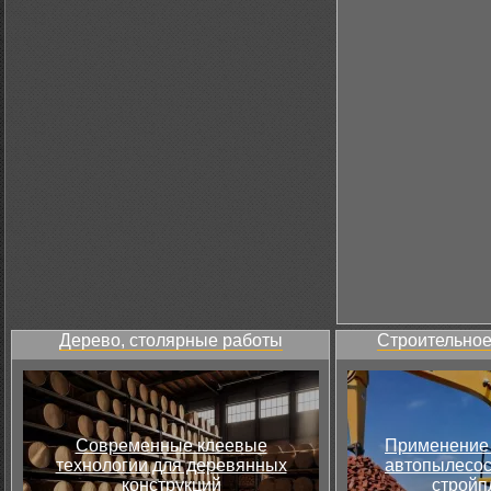
Дерево, столярные работы
Строительное
Современные клеевые
Применение 
технологии для деревянных
автопылесос
конструкций
стройп