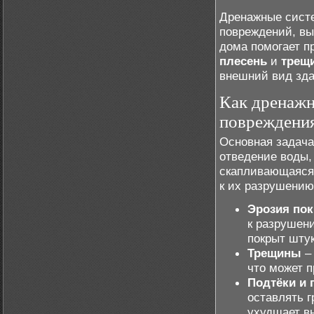
Дренажные систе
повреждений, вы
дома помогает п
плесень
и
трещ
внешний вид зда
Как дренаж
повреждения
Основная задача
отведение воды, 
скапливающаяся 
к их разрушению
Эрозия по
к разрушен
покрыт шту
Трещины
– 
что может 
Подтёки и 
оставлять г
ухудшает в