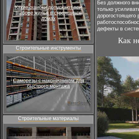
Без должного вн
Какие ошибки допускают при
только усиливат
выборе жилья в строящихся
дорогостоящего 
домах
работоспособнос
дефекты в систе
Как н
Строительные инструменты
Саморезы с наконечником для
быстрого монтажа
Строительные материалы