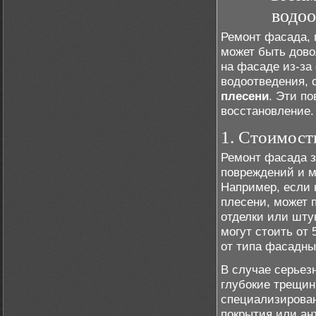
водоо
Ремонт фасада, 
может быть дово
на фасаде из-за
водоотведения, 
плесени
. Эти п
восстановление.
1. Стоимост
Ремонт фасада з
повреждений и м
Например, если 
плесени, может п
отделки или шту
могут стоить от 
от типа фасадны
В случае серьез
глубокие трещин
специализирован
покрытия или ан