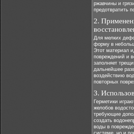
ржавчины и гряз
предотвратить п
2. Применен
восстановле
Для мелких дефо
форму в небольш
Этот материал и
повреждений и в
заполняет трещи
дальнейшее разв
воздействию вод
повторных повре
3. Использо
Герметики играю
желобов водосто
требующие допол
создать водонеп
воды в поврежде
системе, но и п