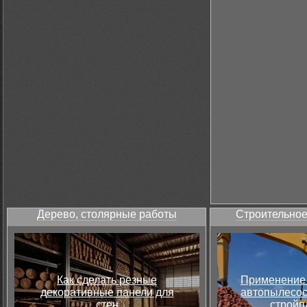
Дерево, столярные работы
Строительное
Как сделать резные
Применение 
декоративные панели для
автопылесос
стен
стройп