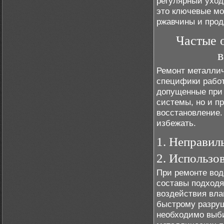
регулярный уход
это ключевые мо
ржавчины и прод
Частые 
в
Ремонт металлич
специфики работ
допущенные при 
системы, но и п
восстановление.
избежать.
1. Неправил
2. Использо
При ремонте вод
составы подходя
воздействия вла
быстрому разруш
необходимо выби