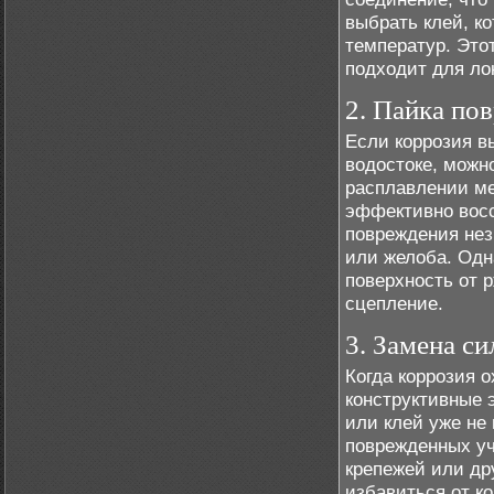
выбрать клей, к
температур. Это
подходит для ло
2. Пайка по
Если коррозия в
водостоке, можн
расплавлении ме
эффективно восс
повреждения нез
или желоба. Одн
поверхность от 
сцепление.
3. Замена с
Когда коррозия 
конструктивные 
или клей уже не 
поврежденных уч
крепежей или др
избавиться от к