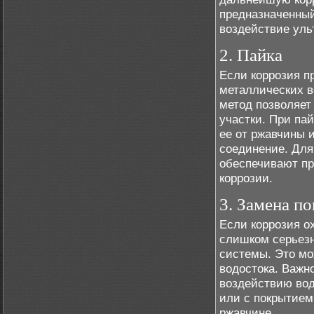
предназначенный
воздействие уль
2. Пайка
Если коррозия п
металлических в
метод позволяет
участки. При па
ее от ржавчины 
соединение. Для
обеспечивают п
коррозии.
3. Замена п
Если коррозия о
слишком серьезн
системы. Это мо
водостока. Важн
воздействию вод
или с покрытием
ржавчине.