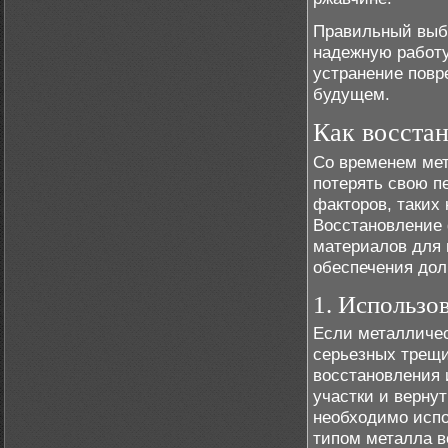
Правильный выбо
надежную работу
устранение повр
будущем.
Как восстан
Со временем мет
потерять свою п
факторов, таких
Восстановление 
материалов для
обеспечения дол
1. Использо
Если металличес
серьезных трещ
восстановления 
участки и вернут
необходимо испо
типом металла в