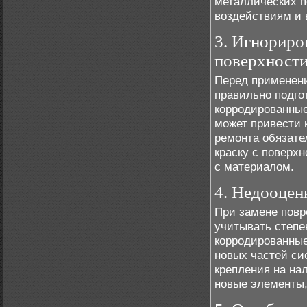
металлических п
воздействиям и 
3. Игнориро
поверхност
Перед применени
правильно подго
корродированные
может привести 
ремонта обязате
краску с поверх
с материалом.
4. Недооцен
При замене повр
учитывать степе
корродированные
новых частей си
крепления на на
новые элементы,