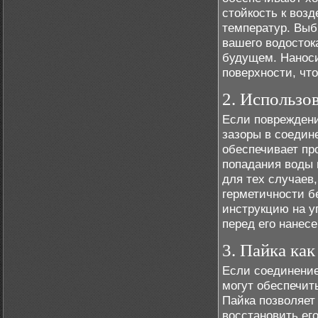
стойкость к воз
температур. Выб
вашего водосток
будущем. Наноси
поверхности, чт
2. Использо
Если повреждени
зазоры в соедин
обеспечивает пр
попадания воды 
для тех случаев
герметичности б
инструкцию на у
перед его нанес
3. Пайка ка
Если соединение
могут обеспечить
Пайка позволяет
восстановить ег