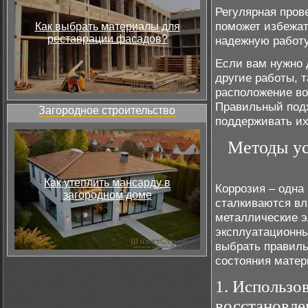
Регулярная пров
поможет избежат
Как выбрать материалы для
реставрации фасадов?
надежную работу
Если вам нужно 
другие работы, т
расположение во
Правильный подх
Загородное строительство
поддерживать их
Методы ус
Как утеплить мансарду в
Коррозия – одна
загородном доме
сталкиваются вл
металлические э
эксплуатационны
выбрать правиль
состояния матер
1. Использо
восстановле