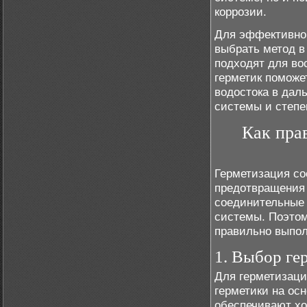
коррозии.
Для эффективног
выбрать метод в
подходят для во
герметик поможе
водостока в дал
системы и степе
Как пра
Герметизация со
предотвращения 
соединительные 
системы. Поэто
правильно выпол
1. Выбор ге
Для герметизаци
герметики на ос
обеспечивают хо