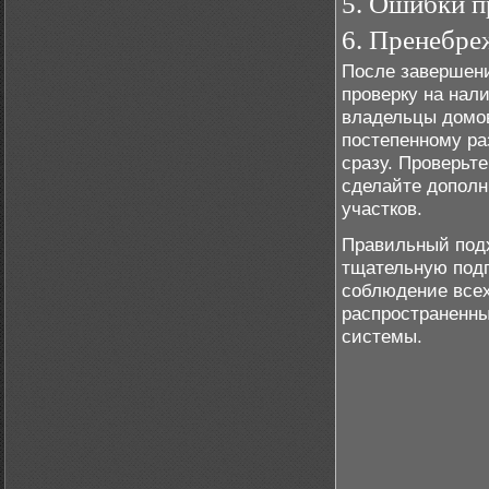
5. Ошибки п
6. Пренебре
После завершени
проверку на нал
владельцы домов
постепенному ра
сразу. Проверьте
сделайте дополн
участков.
Правильный подх
тщательную подг
соблюдение всех
распространенны
системы.