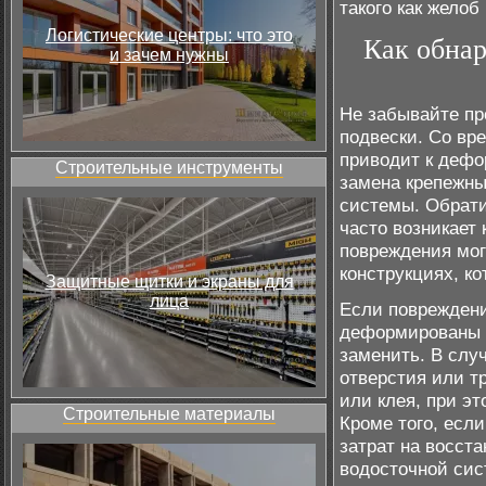
такого как жело
Логистические центры: что это
Как обна
и зачем нужны
Не забывайте пр
подвески. Со вр
приводит к дефо
Строительные инструменты
замена крепежны
системы. Обрати
часто возникает
повреждения мог
конструкциях, к
Защитные щитки и экраны для
лица
Если повреждени
деформированы 
заменить. В слу
отверстия или т
или клея, при э
Строительные материалы
Кроме того, есл
затрат на восст
водосточной сис