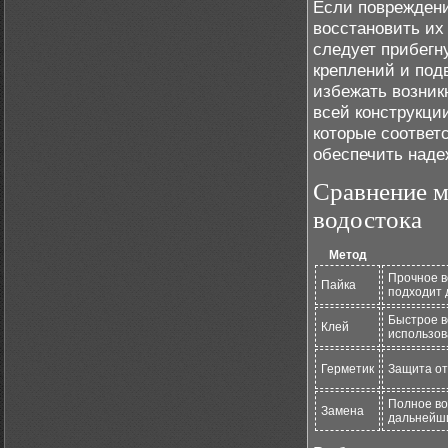
Если повреждени
восстановить их
следует прибегн
креплений и подв
избежать возник
всей конструкци
которые соответ
обеспечить наде
Сравнение м
водостока
Метод
Прочное в
Пайка
подходит 
Быстрое в
Клей
использо
Герметик
Защита от
Полное во
Замена
дальнейш