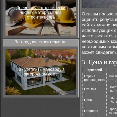
Древесина: экологически
чистый материал для
Отзывы пользова
строительства
оценить репутац
сайтах можно на
использующих си
часто касаются 
необходимых ком
Загородное строительство
негативным отзы
может свидетель
3. Цена и га
Как утеплить мансарду в
Критерий
загородном доме
Страна
Мест
производства
станд
Поло
Отзывы
свиде
Слишк
Цена
обыч
Прод
Гарантия
качес