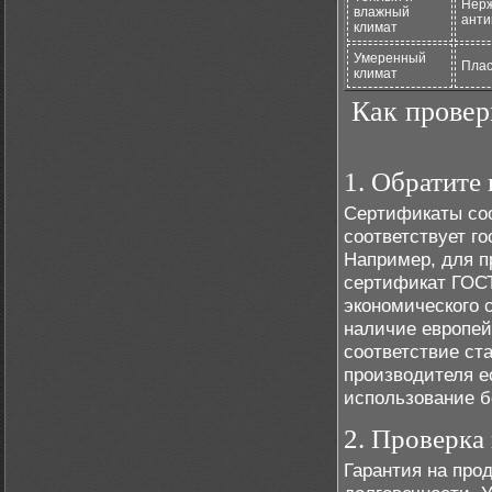
Нерж
влажный
анти
климат
Умеренный
Плас
климат
Как провер
1. Обратите
Сертификаты соо
соответствует г
Например, для п
сертификат ГОСТ
экономического 
наличие европей
соответствие ст
производителя е
использование б
2. Проверка
Гарантия на про