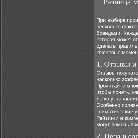
Разница м
При выборе прои
несколько факто
брендами. Кажды
которая может от
сделать правиль
ключевые момен
1. Отзывы и
Отзывы покупате
насколько эффек
Прочитайте множ
чтобы понять, к
легко устанавли
Особенно полезн
климатические у
Рейтинги и комм
могут помочь ва
2. Цена и с