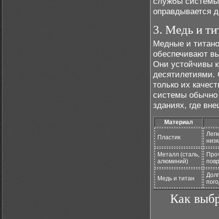
службы системы.
оправдывается д
3. Медь и ти
Медные и титано
обеспечивают в
Они устойчивы к
десятилетиями. 
только их качес
системы обычно 
зданиях, где вн
Материал
Легк
Пластик
низк
Металл (сталь,
Проч
алюминий)
повр
Долг
Медь и титан
пого
Как выбр