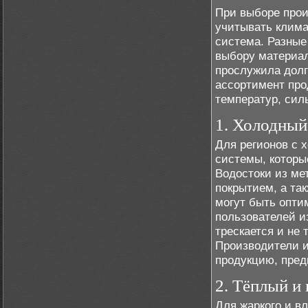
При выборе про
учитывать клима
система. Разные
выбору материал
прослужила долг
ассортимент про
температур, сил
1. Холодный
Для регионов с
системы, которы
Водостоки из ме
покрытием, а та
могут быть опти
пользователей из
трескается и не 
Производители и
продукцию, пред
2. Тёплый и
Для жаркого и в