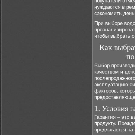
покупатели отме
нуждаются в рем
сэкономить день
При выборе водо
проанализироват
чтобы выбрать о
Как выбра
по
Выбор производи
качеством и цен
послепродажного
эксплуатацию си
факторов, котор
предоставляющег
1. Условия 
Гарантия – это 
продукту. Прежде
предлагается на