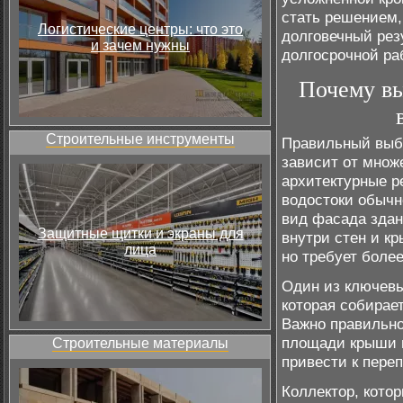
стать решением, 
Логистические центры: что это
долговечный рез
и зачем нужны
долгосрочной ра
Почему в
Строительные инструменты
Правильный выб
зависит от множе
архитектурные р
водостоки обычн
вид фасада здан
Защитные щитки и экраны для
внутри стен и к
лица
но требует более
Один из ключевы
которая собирает
Важно правильно
площади крыши и
Строительные материалы
привести к пере
Коллектор, котор