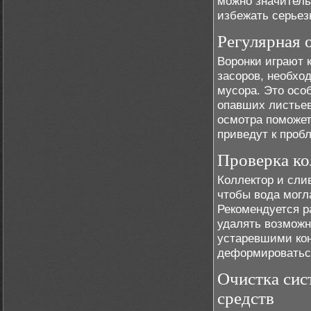
можно значитель
избежать серьез
Регулярная 
Воронки играют 
засоров, необход
мусора. Это осо
опавших листьев
осмотра поможет
приведут к проб
Проверка ко
Коллектор и сли
чтобы вода могл
Рекомендуется р
удалять возможн
устаревшими кон
деформироватьс
Очистка сис
средств