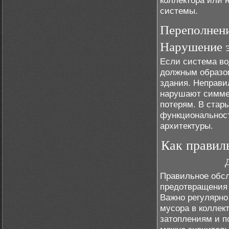
коллектора или 
системы.
Переполнени
Нарушение э
Если система во
должным образом
здания. Неправи
нарушают симмет
потерям. В стар
функциональност
архитектуры.
Как правил
Правильное обсл
предотвращения 
Важно регулярно
мусора в коллект
затоплениям и п