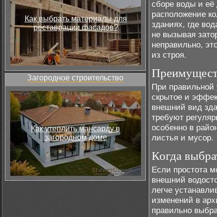
сборе воды и её
расположение ко
Как выбрать материалы для
зданиях, где во
реставрации фасадов?
не вызывая зато
неправильно, эт
из строя.
Преимуществ
Загородное строительство
При правильной 
скрытое и эффек
внешний вид зда
требуют регуляр
особенно в райо
Как утеплить мансарду в
листья и мусор.
загородном доме
Когда выбра
Если простота м
внешний водост
легче устанавли
изменений в арх
правильно выбра