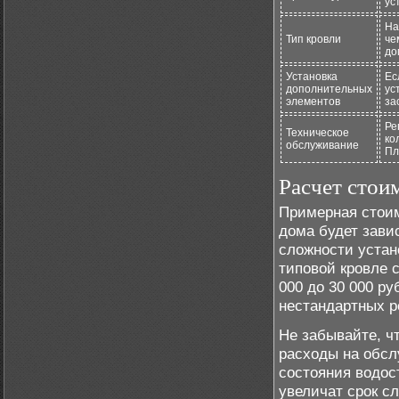
ус
На
Тип кровли
че
до
Установка
Ес
дополнительных
ус
элементов
за
Ре
Техническое
ко
обслуживание
Пл
Расчет стои
Примерная стоим
дома будет зави
сложности устан
типовой кровле 
000 до 30 000 р
нестандартных р
Не забывайте, ч
расходы на обсл
состояния водос
увеличат срок с