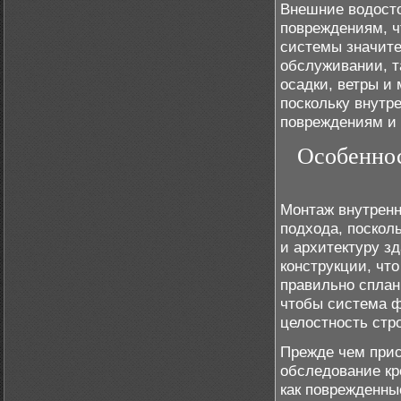
Внешние водосто
повреждениям, ч
системы значит
обслуживании, та
осадки, ветры и
поскольку внутр
повреждениям и
Особеннос
Монтаж внутренн
подхода, поскол
и архитектуру з
конструкции, чт
правильно сплан
чтобы система 
целостность стр
Прежде чем прис
обследование кр
как поврежденны