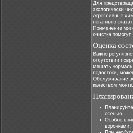
Для предотвраще
экологически чи
Агрессивные хим
негативно сказа
Применение мягк
очистка помогут
Оценка сост
Важно регулярно
отсутствии повр
мешать нормальн
водостоки, может
Обслуживание во
качеством монта
Планировани
Планируйте
осенью.
Особое вни
воронками,
При необхо