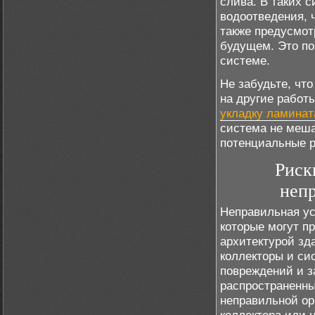
слива. В таких 
водоотведения, 
также предусмот
будущем. Это по
системе.
Не забудьте, чт
на другие работ
укладку ламинат
система не меша
потенциальные р
Риск
непр
Неправильная ус
которые могут п
архитектурой зд
коллекторы и си
повреждений и з
распространенны
неправильной ор