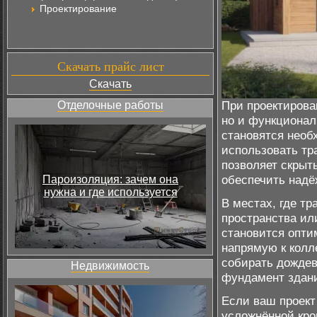
Проектирование
Скачать прайс лист
Скачать
При проектирова
Отделочные работы
но и функционал
становятся необ
использовать тр
позволяет скрыт
обеспечить надё
Пароизоляция: зачем она
нужна и где используется
В местах, где т
пространства ил
становится опти
напрямую к колл
собирать дождев
Недвижимость
фундамент здан
Если ваш проект
усложнённой кро