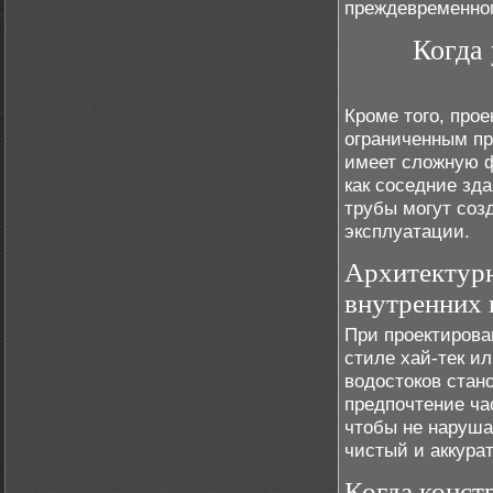
преждевременног
Когда
Кроме того, про
ограниченным пр
имеет сложную ф
как соседние зд
трубы могут соз
эксплуатации.
Архитектур
внутренних 
При проектирова
стиле хай-тек и
водостоков стан
предпочтение ча
чтобы не наруш
чистый и аккура
Когда конст