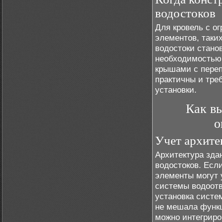
водостоков
Для кровель с о
элементов, таки
водостоки стано
необходимостью.
крышами с переп
практичны и тре
установки.
Как вы
о
Учет архите
Архитектура зда
водостоков. Ес
элементы могут 
системы водоот
установка систе
не мешала функц
можно интегриро