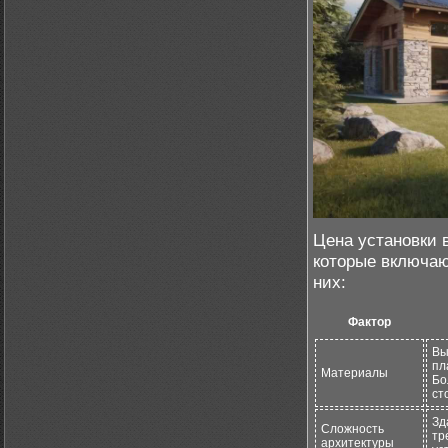
Цена установки 
которые включаю
них:
Фактор
Вы
пл
Материалы
Бо
ст
Зд
Сложность
тр
архитектуры