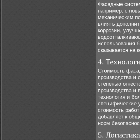
Фасадные систем
например, с пов
механическим по
влиять дополнит
коррозии, улучш
водоотталкивающ
использования б
сказывается на к
4. Технолог
Стоимость фасад
производства и 
степенью огнест
производства и 
технология и бо
специфические у
стоимость работ
добавляет к общ
норм безопаснос
5. Логистика