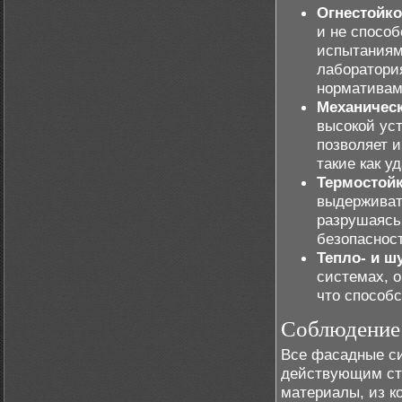
Огнестойко
и не способ
испытаниям
лаборатори
нормативам
Механическ
высокой ус
позволяет 
такие как у
Термостой
выдерживать
разрушаясь
безопаснос
Тепло- и 
системах, 
что способ
Соблюдение 
Все фасадные си
действующим стр
материалы, из к