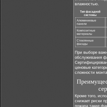
влажностью.
Тип фасадной
системы
Алюминиевые
панели
Композитные
материалы
Стеклянные
фасады
При выборе важн
обслуживания фа
Сертифицирован
ценовые категор
сложности монта
Преимущес
се
Кроме того, исп
снижает риски п
пожара такие фа