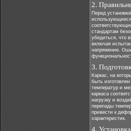
2. Правильн
Перед установко
использующиеся
соответствующие
стандартам безо
убедиться, что 
включая испытан
напряжение. Оши
функциональнос
3. Подготов
Каркас, на кото
быть изготовлен
температур и ме
каркаса соответ
нагрузку и возде
перепады темпер
привести к дефо
характеристик.
4. Установка