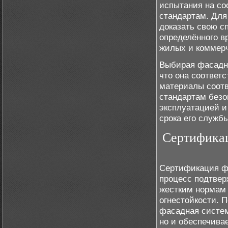
испытания на с
стандартам. Для
доказать свою с
определённого в
жилых и коммерч
Выбирая фасадну
что она соответ
материалы соот
стандартам безо
эксплуатацией и
срока его службы
Сертификац
Сертификация фа
процесс подтвер
жестким нормам 
огнестойкости. П
фасадная систем
но и обеспечива