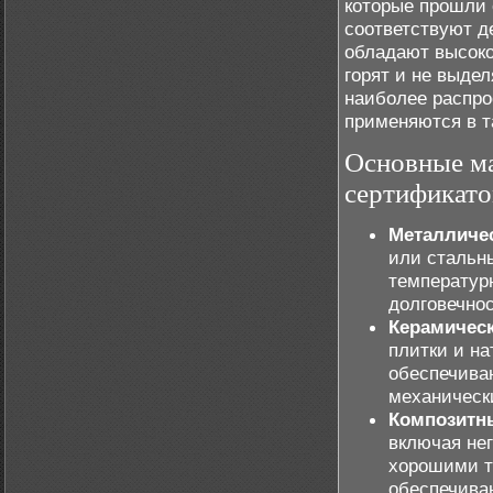
которые прошли 
соответствуют 
обладают высоко
горят и не выде
наиболее распро
применяются в т
Основные ма
сертификато
Металличе
или стальн
температур
долговечно
Керамичес
плитки и н
обеспечива
механическ
Композитн
включая не
хорошими т
обеспечива