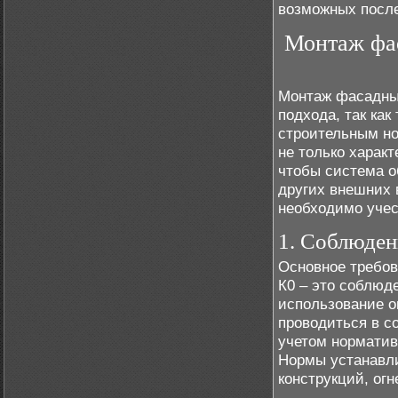
возможных после
Монтаж фас
Монтаж фасадных
подхода, так ка
строительным но
не только характ
чтобы система о
других внешних 
необходимо учес
1. Соблюден
Основное требов
К0 – это соблюд
использование о
проводиться в с
учетом норматив
Нормы устанавл
конструкций, ог