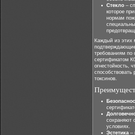
Стекло
– сп
которое пр
нормам пож
специальны
предотвращ
Каждый из этих 
подтверждающие 
требованиям по 
сертификатом К0
огнестойкость, ч
способствовать 
токсинов.
Преимуществ
Безопаснос
сертификат
Долговечн
сохраняют 
условиях.
Эстетика
– 