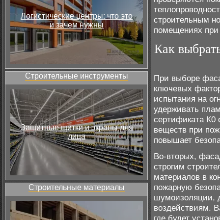
теплопроводност
Логистические центры: что это
строительным но
и зачем нужны
помещениях при
Как выбрат
Строительные инструменты
При выборе фас
ключевых фактор
испытания на ог
удерживать плам
сертификата К0 о
Защитные щитки и экраны для
веществ при пож
лица
повышает безопа
Во-вторых, фаса
строгим строит
материалов в кон
пожарную безопа
Строительные материалы
шумоизоляции, д
воздействиям. В
где будет устан