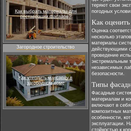
теряют свои экс
погодных услови
Как выбрать материалы для
реставрации фасадов?
Как оценить
Оценка соответс
несколько этапо
материалы сист
Загородное строительство
действующими ст
проведение испы
экстремальным т
независимых лаб
безопасности.
Как утеплить мансарду в
загородном доме
Типы фасадн
Фасадные систем
материалам и ко
включают в себя
композитных мат
особенности, ко
эксплуатации. 
стойкостью к ко