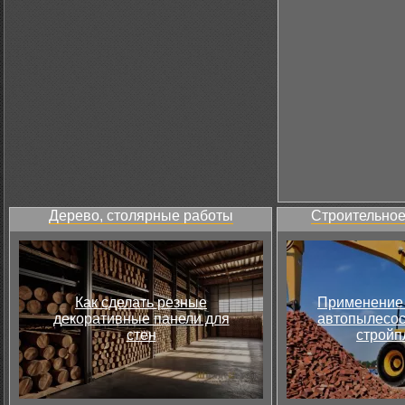
Дерево, столярные работы
Строительное
Как сделать резные
Применение 
декоративные панели для
автопылесос
стен
стройп