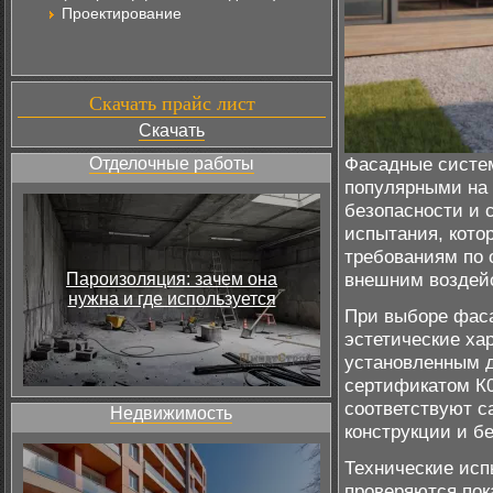
Проектирование
Скачать прайс лист
Скачать
Фасадные систем
Отделочные работы
популярными на 
безопасности и 
испытания, кото
требованиям по 
внешним воздей
Пароизоляция: зачем она
нужна и где используется
При выборе фаса
эстетические хар
установленным д
сертификатом К0
соответствуют с
Недвижимость
конструкции и б
Технические исп
проверяются пок