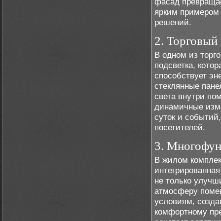
фасад превращае
ярким примером 
решений.
2. Торговый
В одном из торг
подсветка, котор
способствует эн
стеклянные пане
света внутри по
динамичные изме
суток и событий
посетителей.
3. Многофу
В жилом комплек
интегрированная
не только улучш
атмосферу помещ
условиям, созда
комфортному пре