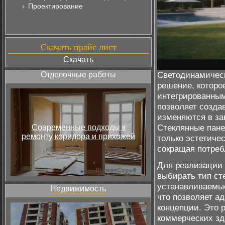
Проектирование
Скачать прайс лист
Скачать
Светодинамическ
Отделочные работы
решение, которо
интегрированным
позволяет созда
изменяются в за
Стеклянные пане
Современные подходы к
ремонту коридора и прихожей
только эстетиче
сокращая потреб
Для реализации
выбирать тип ст
устанавливаемые
Недвижимость
что позволяет а
концепции. Это 
коммерческих зда