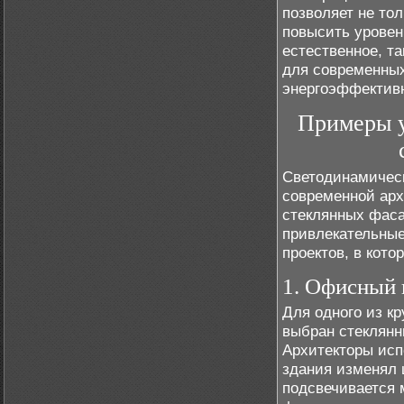
позволяет не то
повысить уровен
естественное, т
для современных
энергоэффективн
Примеры у
Светодинамичес
современной арх
стеклянных фаса
привлекательны
проектов, в кот
1. Офисный 
Для одного из к
выбран стеклянн
Архитекторы исп
здания изменял 
подсвечивается 