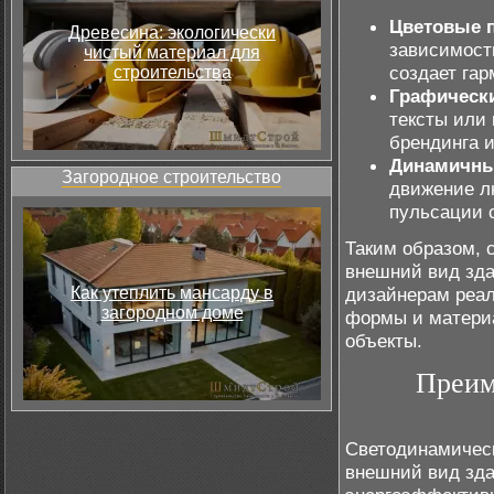
Цветовые 
Древесина: экологически
зависимост
чистый материал для
создает га
строительства
Графическ
тексты или 
брендинга 
Динамичны
Загородное строительство
движение л
пульсации с
Таким образом, 
внешний вид зда
Как утеплить мансарду в
дизайнерам реал
загородном доме
формы и матери
объекты.
Преим
Светодинамическ
внешний вид зда