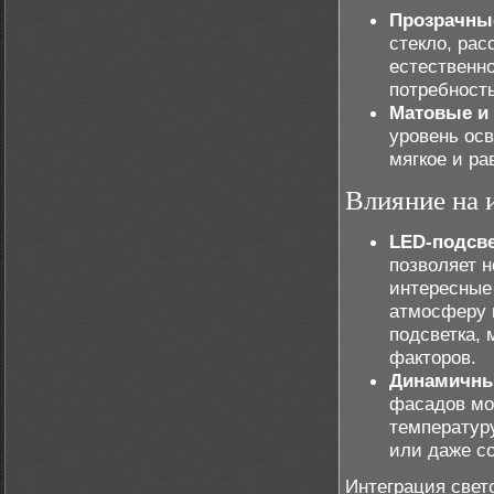
Прозрачны
стекло, рас
естественно
потребност
Матовые и 
уровень ос
мягкое и ра
Влияние на 
LED-подсве
позволяет н
интересные
атмосферу 
подсветка,
факторов.
Динамичны
фасадов мо
температур
или даже со
Интеграция свет