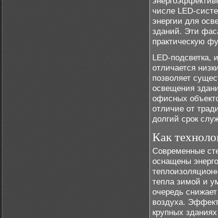
энергоэффективн
числе LED-систе
энергии для осв
зданий. Эти фас
практическую фу
LED-подсветка, 
отличается низк
позволяет сущес
освещения здани
офисных объекто
отличие от трад
долгий срок слу
Как техноло
Современные сте
оснащены энерг
теплоизоляционн
тепла зимой и у
очередь снижает
воздуха. Эффект
крупных зданиях