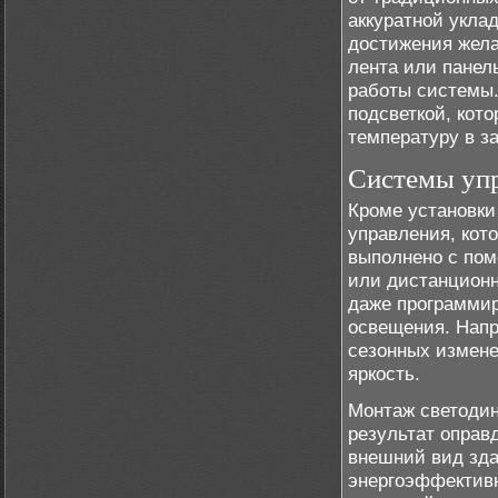
аккуратной укла
достижения жела
лента или панел
работы системы.
подсветкой, кото
температуру в з
Системы упр
Кроме установки
управления, кот
выполнено с пом
или дистанционн
даже программир
освещения. Напр
сезонных измене
яркость.
Монтаж светодин
результат оправ
внешний вид зда
энергоэффективн