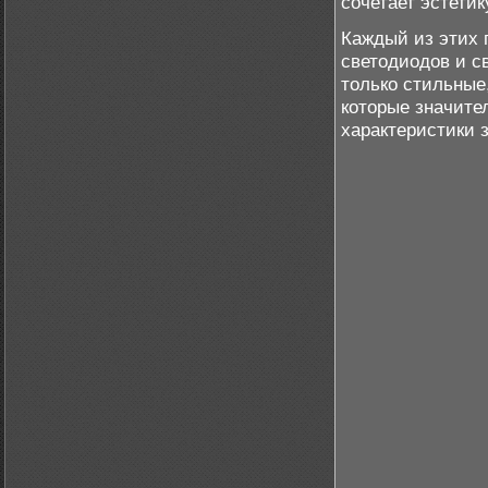
сочетает эстетик
Каждый из этих 
светодиодов и с
только стильные
которые значите
характеристики 