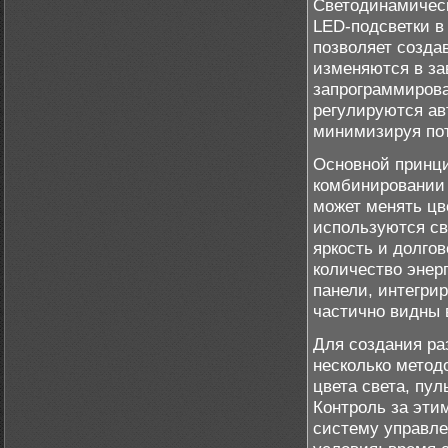
Светодинамическ
LED-подсветки в
позволяет созда
изменяются в за
запрограммирова
регулируются ав
минимизируя пот
Основной принци
комбинировании 
может менять цв
используются св
яркость и долго
количество энер
панели, интегри
частично видны 
Для создания р
несколько метод
цвета света, пу
Контроль за эти
систему управле