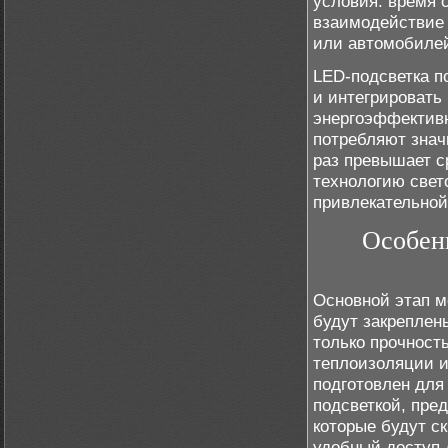
условия: время 
взаимодействие 
или автомобиле
LED-подсветка п
и интегрировать
энергоэффективн
потребляют знач
раз превышает с
технологию свет
привлекательной
Особен
Основной этап м
будут закреплен
только прочность
теплоизоляции и
подготовлен для
подсветкой, пре
которые будут с
удобный доступ 