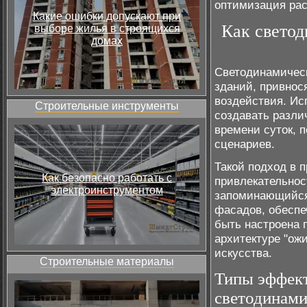
оптимизация рас
Какие ошибки допускают при
Как свето
выборе жилья в строящихся
домах
Светодинамическ
зданий, привнос
воздействия. Ис
Строительные инструменты
создавать разли
времени суток, 
сценариев.
Такой подход в 
Как безопасно работать с
привлекательнос
электроинструментом
запоминающийся 
фасадов, обеспе
быть настроена 
архитектуре "ож
искусства.
Строительные материалы
Типы эффект
светодинами