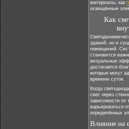
материалы, как
г
освещённые эле
Как св
вну
Светодинамичес
зданий, но и су
помещений. Сист
становится важн
визуальные эффе
достигается бла
которые могут а
времени суток.
Когда светодиод
свет через стек
зависимости от 
варьироваться от
определённых эл
Влияние на 