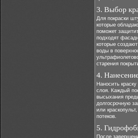
3. Выбор кр
Для покраски шт
которые обладаю
поможет защитит
подходят фасадн
которые создаю
воды в поверхнос
ультрафиолетово
старения покрыт
4. Нанесени
Наносить краску 
слоя. Каждый по
высыхания преды
долгосрочную за
или краскопульт
потеков.
5. Гидрофоб
После завершени