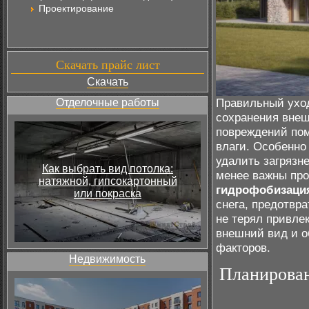
Проектирование
Скачать прайс лист
Скачать
Правильный уход
Отделочные работы
сохранения внеш
повреждений пом
влаги. Особенно
удалить загрязне
Как выбрать вид потолка:
менее важны про
натяжной, гипсокартонный
гидрофобизаци
или покраска
снега, предотвр
не терял привле
внешний вид и о
факторов.
Недвижимость
Планирован