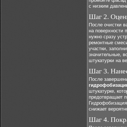
промойте фасад 
с низким давлен
Шаг 2. Оцен
После очистки в
на поверхности 
нужно сразу уст
ремонтные смеси
участки, заполн
значительные, в
штукатурки на в
Шаг 3. Нане
После завершени
гидрофобизац
штукатурке, кот
предотвращает п
Гидрофобизация 
снижает вероятн
Шаг 4. Покр