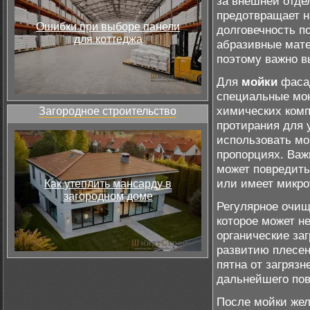
за внешней отде
предотвращает н
Ошибки при выборе панели
долговечность п
для коттеджа
абразивные мате
поэтому важно 
Для
мойки
фасад
специальные мою
химических комп
Загородное строительство
протирания для 
использовать мо
пропорциях. Важ
может повредить
или имеет микр
Как утеплить мансарду в
загородном доме
Регулярное очищ
которое может н
органические за
развитию плесен
пятна от загрязн
дальнейшего пов
После мойки же