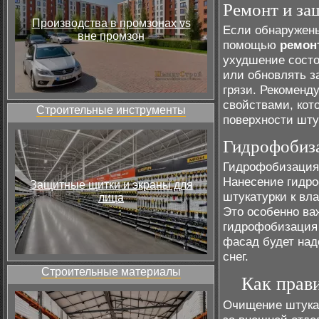
Ремонт и за
Производства в промзонах vs
Если обнаружены
вне промзон
помощью
ремон
ухудшение состо
или обновлять з
грязи. Рекоменд
свойствами, кот
Строительные инструменты
поверхности шту
Гидрофобиз
Гидрофобизация 
Нанесение гидро
Защитные щитки и экраны для
штукатурки к вл
лица
Это особенно ва
гидрофобизация 
фасад будет над
снег.
Строительные материалы
Как прав
Очищение штукат