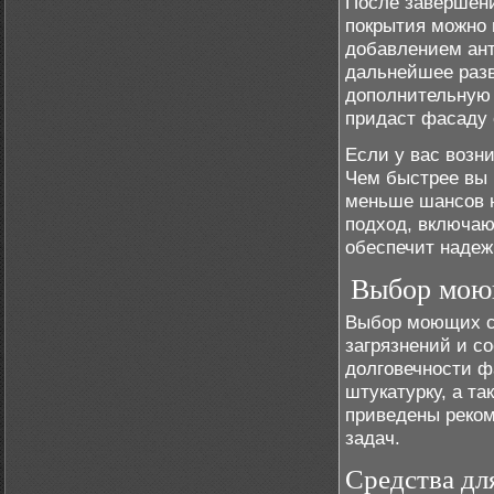
После завершени
покрытия можно 
добавлением ант
дальнейшее разв
дополнительную 
придаст фасаду 
Если у вас возн
Чем быстрее вы 
меньше шансов 
подход, включаю
обеспечит надеж
Выбор моющ
Выбор моющих ср
загрязнений и с
долговечности ф
штукатурку, а т
приведены реко
задач.
Средства дл