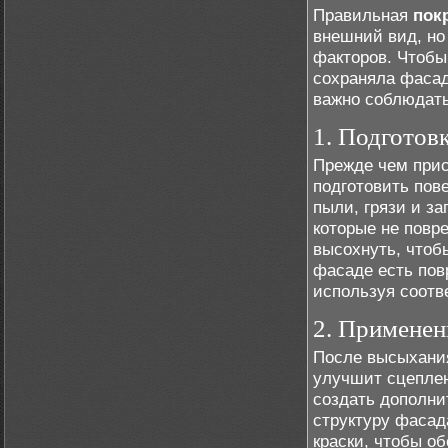
Правильная
пок
внешний вид, но
факторов. Чтобы
сохраняла фасад
важно соблюдать
1. Подготов
Прежде чем прис
подготовить пов
пыли, грязи и з
которые не повр
высохнуть, чтобы
фасаде есть пов
используя соотв
2. Применен
После высыхания
улучшит сцеплен
создать дополни
структуру фасад
краски, чтобы о