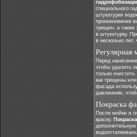
гидрофобизаци
специального ги
штукатурки вод
проникновение в
трещин, а также
в штукатурку. П
в несколько лет
Регулярная 
Перед нанесени
чтобы удалить пы
только очистить
как трещины или
фасада использу
давлением, чтоб
Покраска фа
После мойки и 
краску.
Покраска
дополнительную 
водоотталкивающ