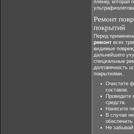
пленку, которая
ультрафиолетов
Ремонт повр
покрытий
Перед применени
ремонт
всех тре
видимые поврежд
дальнейшего уху
специальные рем
долговечность ш
покрытиями.
Очистите ф
составов.
Проведите 
средств.
Нанесите г
В случае н
обеспечить
Не забывай