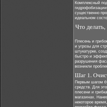
Комплексный под
гидрофобизации,
существенно про
идеальном состо
Что делать
Плесень и грибок
и угрозы для ст
штукатурке, соз
быстро и эффект
разрушения фаса
возникли пробле
Шаг 1. Очис
Первым шагом б
средств. Для эт
плесени и грибк
магазинах. Нане
некоторое время