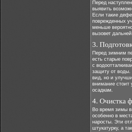
Перед наступлен
выявить возможн
Если такие дефе
поврежденных уч
меньше вероятнос
вызовет дальне
3. Подготовк
Перед зимним пе
есть старые пов
с водоотталкива
защиту от воды.
вид, но и улучш
внимание стоит у
осадкам.
4. Очистка ф
Во время зимы в
особенно в места
наросты. Эти от
штукатурку, а т