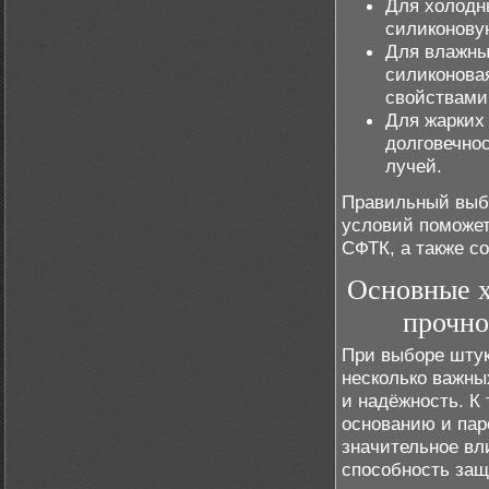
Для холодн
силиконову
Для влажны
силиконова
свойствами
Для жарких
долговечно
лучей.
Правильный выбо
условий поможет
СФТК, а также с
Основные х
прочно
При выборе шту
несколько важны
и надёжность. К 
основанию и пар
значительное вл
способность защ