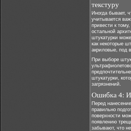
текстуру
Иногда бывает, 
учитывается важ
привести к тому,
остальной архит
штукатурки може
как некоторые ш
акриловые, под 
При выборе штук
ультрафиолетово
предпочтительне
штукатурки, кот
загрязнений.
Ошибка 4: И
Перед нанесение
правильно подго
поверхности мож
появлению трещи
забывают, что н