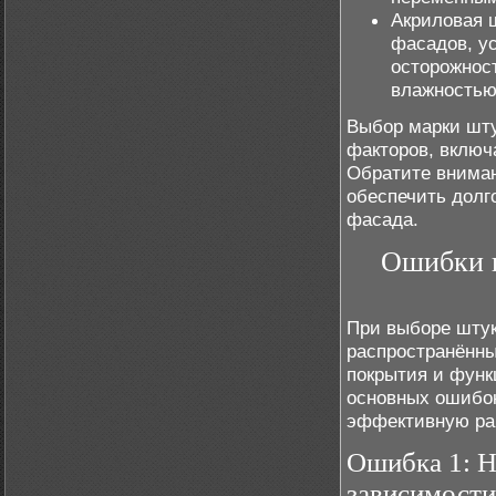
Акриловая 
фасадов, у
осторожнос
влажностью
Выбор марки шту
факторов, включа
Обратите вниман
обеспечить долг
фасада.
Ошибки п
При выборе штук
распространённы
покрытия и функ
основных ошибок
эффективную раб
Ошибка 1: Н
зависимости