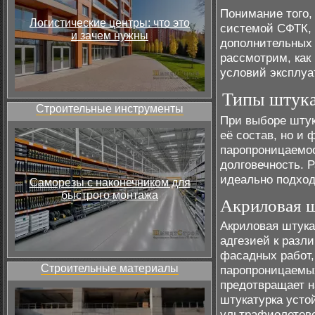
Понимание того,
Логистические центры: что это
системой СФТК, 
и зачем нужны
дополнительных 
рассмотрим, как
условий эксплуа
Типы штука
Строительные инструменты
При выборе штук
её состав, но и 
паропроницаемос
долговечность. 
идеально подход
Саморезы с наконечником для
быстрого монтажа
Акриловая 
Акриловая штука
адгезией к разл
фасадных работ,
Строительные материалы
паропроницаемых
предотвращает н
штукатурка усто
ультрафиолетово