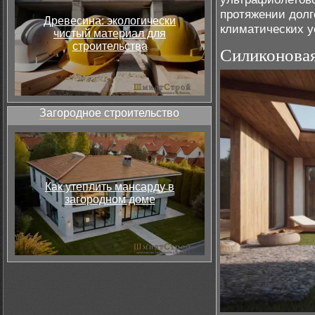
протяжении долг
Древесина: экологически
климатических у
чистый материал для
строительства
Силиконова
Загородное строительство
Как утеплить мансарду в
загородном доме