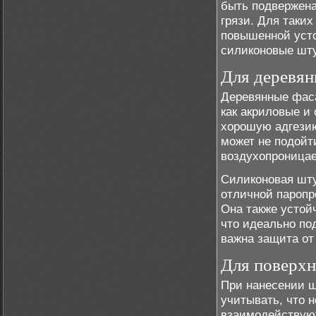
быть подвержена
грязи. Для таки
повышенной усто
силиконовые шту
Для деревян
Деревянные фаса
как акриловые и
хорошую адгезию
может не подойт
воздухопроницае
Силиконовая шту
отличной пароп
Она также устой
что идеально по
важна защита от
Для поверхн
При нанесении ш
учитывать, что 
взаимодействуют