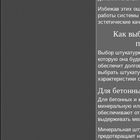
Избежав этих ош
работы системы 
эстетические ка
Как выб
п
Выбор штукатурк
которую она буд
обеспечит долго
выбрать штукату
характеристики 
Для бетонны
Для бетонных и 
минеральную или
обеспечивают от
выдерживать мех
Минеральная шту
предотвращает н