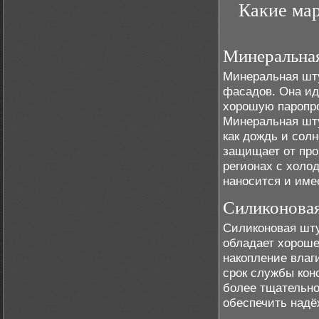
Какие мар
Минеральна
Минеральная шту
фасадов. Она ид
хорошую паропро
Минеральная шту
как дождь и сол
защищает от про
регионах с холо
наносится и име
Силиконова
Силиконовая шту
обладает хороше
накопление влаг
срок службы кон
более тщательно
обеспечить надё