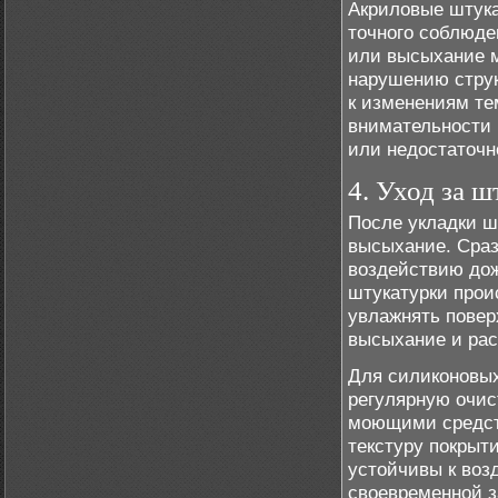
Акриловые штука
точного соблюде
или высыхание м
нарушению струк
к изменениям те
внимательности 
или недостаточн
4. Уход за 
После укладки ш
высыхание. Сраз
воздействию дож
штукатурки прои
увлажнять повер
высыхание и рас
Для силиконовых
регулярную очис
моющими средст
текстуру покрыт
устойчивы к воз
своевременной з