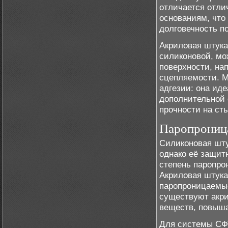
отличается отли
основаниям, что
долговечность п
Акриловая штука
силиконовой, мо
поверхности, на
сцепляемости. М
адгезии: она ид
дополнительной 
прочности на сты
Паропрониц
Силиконовая шту
однако её защит
степень паропро
Акриловая штука
паропроницаемые
существуют акр
веществ, повыш
Для системы СФТ