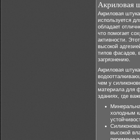
Акриловая 
Акриловая штука
используется дл
обладает отличн
что помогает со
активности. Этот
высокой адгезие
типов фасадов, 
загрязнению.
Акриловая штука
водоотталкивающ
чем у силиконов
материала для ф
зданиях, где ва
Минеральна
холодным к
устойчивос
Силиконова
высокой вла
переменным