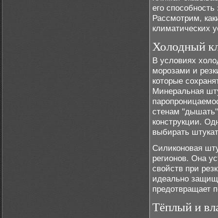
его способность
Рассмотрим, как
климатических у
Холодный к
В условиях холо
морозами и резк
которые сохраня
Минеральная шту
паропроницаемос
стенам "дышать"
конструкции. Од
выбирать штукат
Силиконовая шту
регионов. Она ус
свойств при рез
идеально защища
предотвращает п
Тёплый и вл