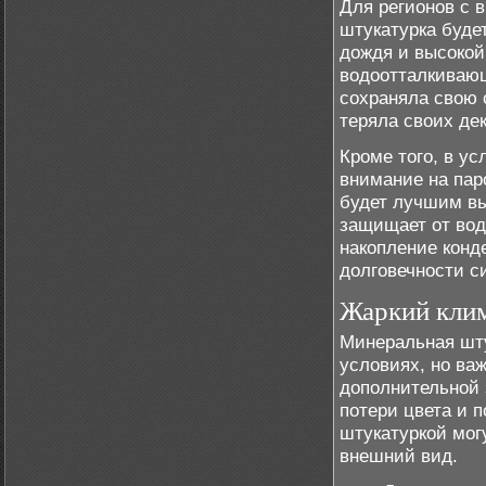
Для регионов с 
штукатурка буде
дождя и высокой
водоотталкивающ
сохраняла свою 
теряла своих де
Кроме того, в у
внимание на пар
будет лучшим вы
защищает от вод
накопление конд
долговечности с
Жаркий кли
Минеральная шту
условиях, но ва
дополнительной 
потери цвета и 
штукатуркой мог
внешний вид.