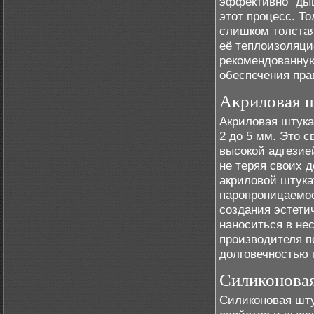
эффективно "дыш
этот процесс. Т
слишком толстая
её теплоизоляци
рекомендованную
обеспечения пра
Акриловая 
Акриловая штука
2 до 5 мм. Это 
высокой адгезие
не теряя своих 
акриловой штука
паропроницаемос
создания эстети
наноситься в не
производителя п
долговечностью 
Силиконова
Силиконовая шту