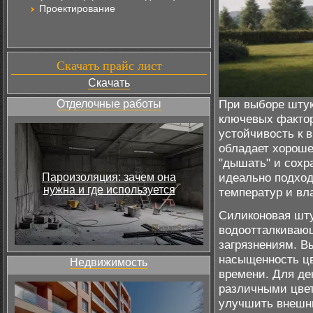
Проектирование
Скачать прайс лист
Скачать
При выборе штук
Отделочные работы
ключевых фактор
устойчивость к 
обладает хороше
"дышать" и сохр
идеально подход
Пароизоляция: зачем она
нужна и где используется
температур и вл
Силиконовая шту
водоотталкивающ
загрязнениям. В
насыщенность цв
Недвижимость
времени. Для де
различными цвет
улучшить внешни