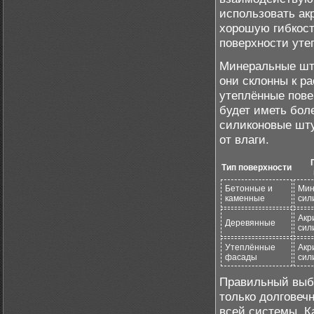
использовать ак
хорошую гибкост
поверхности уте
Минеральные шту
они склонны к ра
утеплённые пове
будет иметь бол
силиконовые шту
от влаги.
Тип поверхности
Бетонные и
Мин
каменные
сил
Акр
Деревянные
сил
Утеплённые
Акр
фасады
сил
Правильный выбо
только долговеч
всей системы. К