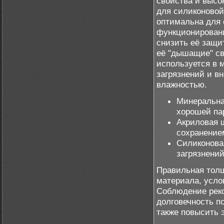
свойства и высо
для силиконовой
оптимальна для 
функционирован
снизить её защи
её "дышащие" св
используется в 
загрязнений и в
влажностью.
Минеральна
хорошей па
Акриловая ш
сохранение
Силиконовая
загрязнений
Правильная толщ
материала, усло
Соблюдение рек
долговечность по
также повысить 