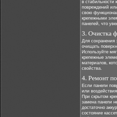
в стабильности 
повреждений или
свою функционал
крепежными элем
панелей, что ув
3. Очистка 
Для сохранения 
очищать поверхно
Используйте мяг
крепежные элеме
материалов, кот
свойства.
4. Ремонт п
Если панели пов
или воздействия
При скрытом кре
замена панели н
достаточно акку
состояние кассе