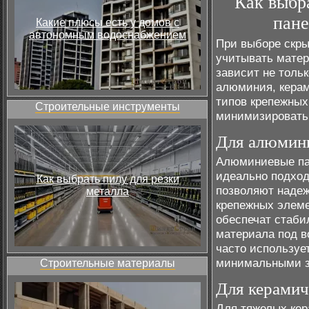
Как выбр
пане
Какие плюсы есть у домов с
автономным водоснабжением
При выборе скры
учитывать матери
зависит не тольк
алюминия, керам
типов крепежных
Строительные инструменты
минимизировать
Для алюмини
Алюминиевые пан
идеально подход
Как выбрать пилу для резки
позволяют надеж
металла
крепежных элеме
обеспечат стаби
материала под в
часто используе
минимальными з
Строительные материалы
Для керамич
Для тяжелых кер