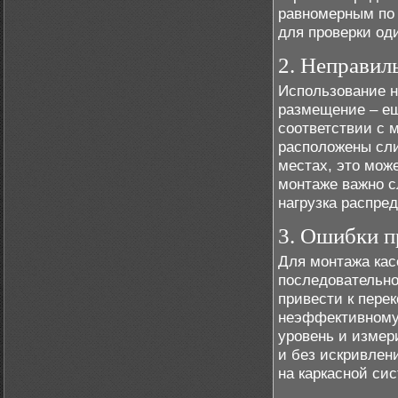
равномерным по 
для проверки од
2. Неправил
Использование 
размещение – е
соответствии с 
расположены сли
местах, это мож
монтаже важно с
нагрузка распре
3. Ошибки п
Для монтажа кас
последовательно
привести к пере
неэффективному
уровень и измер
и без искривлен
на каркасной си