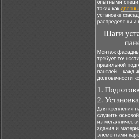
опытными специа
таких как
дверны
установке фасад
распределены и 
Шаги уста
пан
Монтаж фасадных
требует точност
правильной подг
панелей – кажды
долговечности к
1. Подготов
2. Установк
Для крепления п
служить основой
из металлически
здания и матери
элементами карк