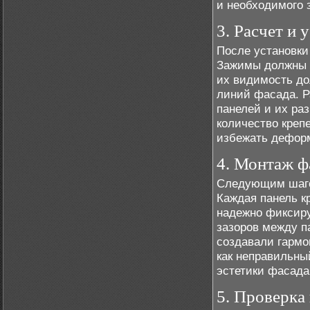
и необходимого 
3. Расчет и 
После установки
Зажимы должны 
их видимость д
линий фасада. Р
панелей и их ра
количество креп
избежать дефор
4. Монтаж ф
Следующим шагом
Каждая панель к
надежно фиксиру
зазоров между п
создавали гармо
как неправильны
эстетики фасада
5. Проверка