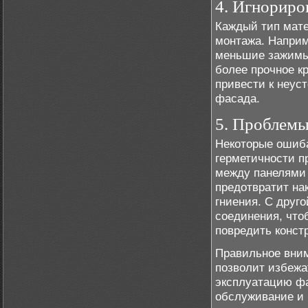
4. Игнориро
Каждый тип мате
монтажа. Наприм
меньшие зажимы,
более прочное к
привести к неус
фасада.
5. Проблемы
Некоторые ошиба
герметичности п
между панелями 
предотвратит на
гниения. С друг
соединения, что
повредить конст
Правильное вним
позволит избежа
эксплуатацию ф
обслуживание и 