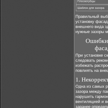
Плоскогубцы
Шаблон для зазора
Правильный выбо
установку фасад
внешнего вида з
нужные зазоры м
Ошибки 
фаса
При установке с
следовать реком
избежать распро
повлиять на вне
1. Некоррек
Одна из самых р
зазора между па
нарушить гармон
вентиляцией и в
заранее определ