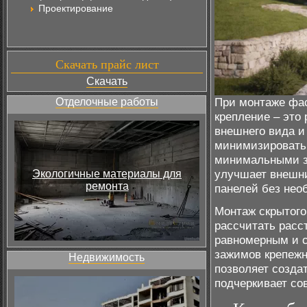
Проектирование
Скачать прайс лист
Скачать
При монтаже фас
Отделочные работы
крепление – это
внешнего вида и
минимизировать 
минимальными за
улучшает внешни
Экологичные материалы для
ремонта
панелей без нео
Монтаж скрытого
рассчитать расс
равномерным и с
зажимов крепежн
Недвижимость
позволяет созда
подчеркивает со