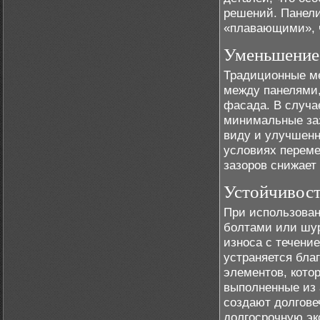
решений. Панели
«плавающими», ч
Уменьшение 
Традиционные ме
между панелями,
фасада. В случа
минимальные заз
виду и улучшенн
условиях переме
зазоров снижает
Устойчивост
При использован
болтами или шур
износа с течени
устраняется бла
элементов, кото
выполненные из 
создают долгов
долгосрочную эк