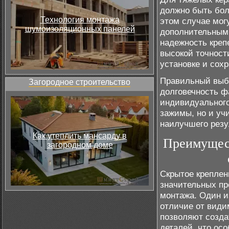
должно быть бол
Технология монтажа
этом случае мог
шумоизоляционных панелей
дополнительным
надежность креп
высокой точност
установке и сох
Правильный выбо
Загородное строительство
долговечность ф
индивидуального
зажимы, но и уч
наилучшего резу
Как утеплить мансарду в
Преимущест
загородном доме
Скрытое креплен
значительных п
монтажа. Один и
отличие от види
позволяют созда
деталей, что ос