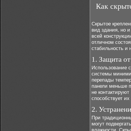
Как скрыт
Скрытое креплен
вид здания, но 
всей конструкци
отличном состоя
стабильность и 
1. Защита о
Использование с
системы минимиз
перепады темпер
панели меньше п
не контактируют
способствует их
2. Устранен
При традиционн
могут подвергат
влажности. Скры