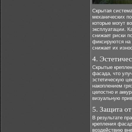
Скрытая система
механических по
которые могут в
эксплуатации. К
снижает риски п
фиксируются на 
снижает их износ
4. Эстетиче
Скрытые креплен
фасада, что улу
эстетическую це
накоплением гря
целостно и аккур
визуальную прив
5. Защита о
В результате пр
крепления фасад
воздействию вне