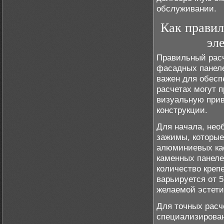
обслуживании.
Как правил
эл
Правильный расч
фасадных панеле
важен для обесп
расчетах могут 
визуальную прив
конструкции.
Для начала, нео
зажимы, которые
алюминиевых кас
каменных панеле
количество креп
варьируется от 5
желаемой эстети
Для точных расч
специализирован