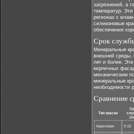
загрязнений, а 
температур. Эти 
регионах с влаж
силиконовые кра
обеспечения хор
Срок служб
Минеральные кра
внешней среды, 
лет и более. Эт
кирпичных фасад
механическим п
минеральные кра
необходимости р
Сравнение с
Ср
Тип краски
слу
(л
Акриловая
5-10