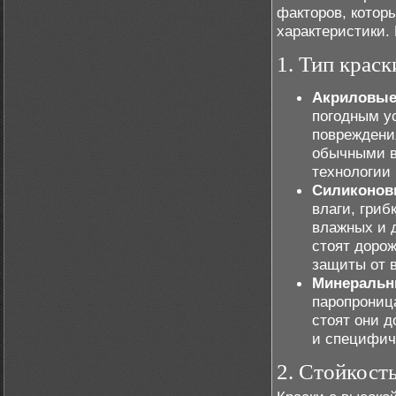
факторов, котор
характеристики.
1. Тип краск
Акриловые
погодным у
повреждени
обычными в
технологии 
Силиконов
влаги, гриб
влажных и 
стоят дорож
защиты от 
Минеральн
паропрониц
стоят они д
и специфич
2. Стойкост