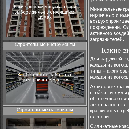
Какие ошибки допускают при
Минеральные кра
выборе жилья в строящихся
кирпичных и ка
домах
воздухопроницае
повреждений. Од
активного возде
загрязнителей.
Строительные инструменты
Какие в
Для наружной от
каждая из котор
типы – акриловы
Как безопасно работать с
каждая из котор
электроинструментом
Акриловые краск
стойкости к уль
обеспечивают хо
легко наносятся
Строительные материалы
краски могут тр
плесени.
Силикатные крас