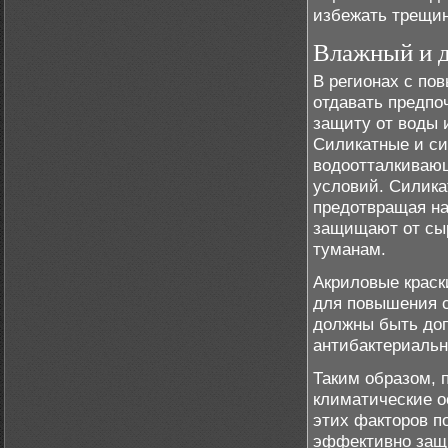
избежать трещин
Влажный и 
В регионах с по
отдавать предпо
защиту от воды 
Силикатные и си
водоотталкивающ
условий. Силика
предотвращая на
защищают от сыр
туманам.
Акриловые краск
для повышения с
должны быть до
антибактериаль
Таким образом, 
климатические о
этих факторов п
эффективно защи