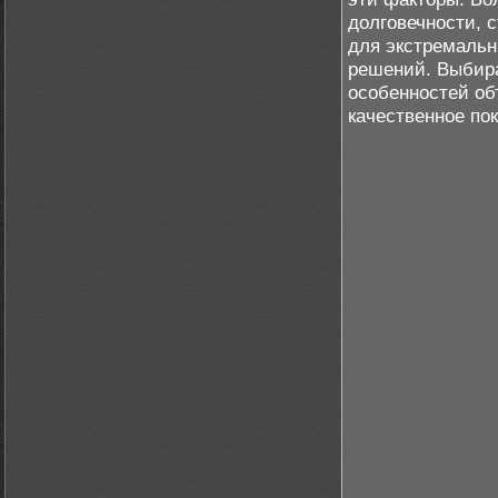
долговечности, 
для экстремальн
решений. Выбира
особенностей об
качественное по