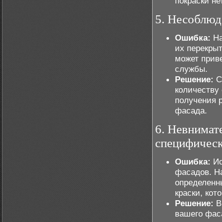
покраски не
5. Несоблюд
Ошибка:
На
их перекры
может прив
службы.
Решение:
С
количеству 
получения 
фасада.
6. Невнимат
специфическ
Ошибка:
Ис
фасадов. Н
определенн
краски, кот
Решение:
В
вашего фас