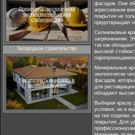
фасадов. Они об
Древесина: экологически
агрессивным вне
чистый материал для
покрытия не тол
строительства
предотвращает н
Силиконовые кра
загрязнениям. Э
так как обладаю
Загородное строительство
высокой стойкос
паропроницаемос
Минеральные кра
экологически чи
фасадов, которы
Как утеплить мансарду в
загородном доме
для реставрации
обладают высоко
Выбирая краску 
условия, но и м
на тип отделки, 
покрытия. Для у
профессионалами
Например, если