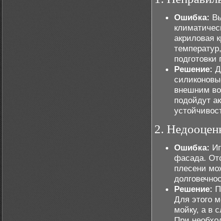
Ошибка:
Вы
климатичес
акриловая 
температур
подготовки 
Решение:
Д
силиконовы
внешним во
подойдут а
устойчивос
2. Недооцен
Ошибка:
Иг
фасада. Отс
плесени мо
долговечнос
Решение:
П
Для этого 
мойку, а в 
При необхо