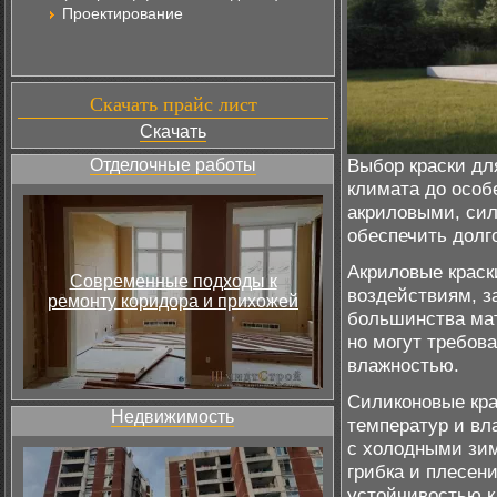
Проектирование
Скачать прайс лист
Скачать
Выбор краски дл
Отделочные работы
климата до особ
акриловыми, си
обеспечить долг
Акриловые краск
Современные подходы к
воздействиям, з
ремонту коридора и прихожей
большинства мат
но могут требов
влажностью.
Силиконовые кра
Недвижимость
температур и вл
с холодными зим
грибка и плесен
устойчивостью к