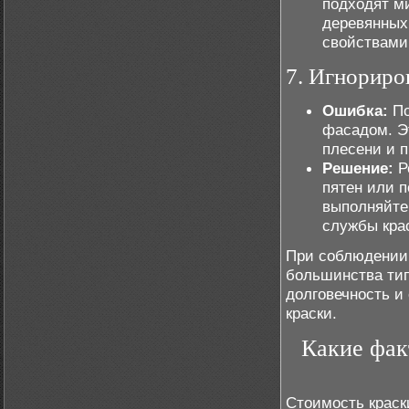
подходят м
деревянных
свойствами
7. Игнориро
Ошибка:
По
фасадом. Э
плесени и 
Решение:
Р
пятен или 
выполняйте
службы кра
При соблюдении
большинства тип
долговечность и
краски.
Какие фак
Стоимость краск