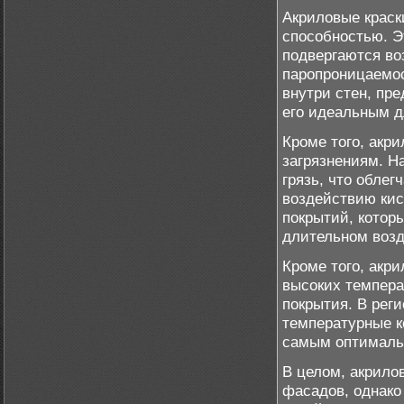
Акриловые краск
способностью. Э
подвергаются во
паропроницаемос
внутри стен, пр
его идеальным д
Кроме того, акр
загрязнениям. Н
грязь, что облег
воздействию кис
покрытий, котор
длительном возд
Кроме того, акр
высоких темпера
покрытия. В рег
температурные к
самым оптималь
В целом, акрило
фасадов, однако