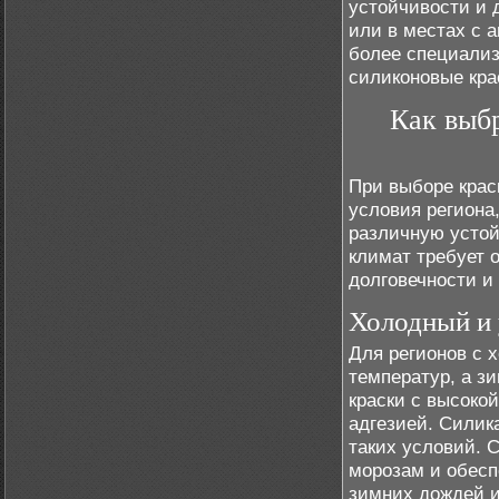
устойчивости и 
или в местах с 
более специализ
силиконовые кра
Как выбр
При выборе крас
условия региона
различную устой
климат требует 
долговечности и
Холодный и
Для регионов с 
температур, а з
краски с высоко
адгезией. Силик
таких условий. 
морозам и обесп
зимних дождей и