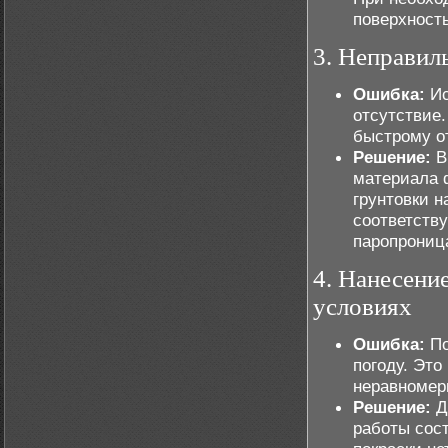
поверхность
3. Неправил
Ошибка:
Ис
отсутствие.
быстрому о
Решение:
В
материала 
грунтовки н
соответств
паропрониц
4. Нанесени
условиях
Ошибка:
По
погоду. Это
неравномер
Решение:
Д
работы сост