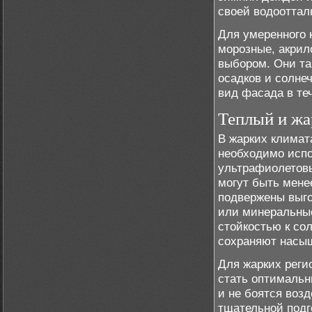
своей водооттал
Для умеренного 
морозные, акрил
выбором. Они та
осадков и солне
вид фасада в теч
Теплый и жа
В жарких климат
необходимо испо
ультрафиолетовы
могут быть мене
подвержены выго
или минеральные
стойкостью к со
сохраняют насыщ
Для жарких реги
стать оптимальн
и не боятся воз
тщательной подг