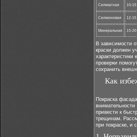
Силикатная
10-15
Силиконовая
12-15
Минеральная
15-20
В зависимости о
краски должен у
характеристики 
проверки помогу
сохранить внешн
Как избе
Покраска фасада
внимательности 
привести к быст
трещинам. Рассм
при покраске, и 
1. Неправил