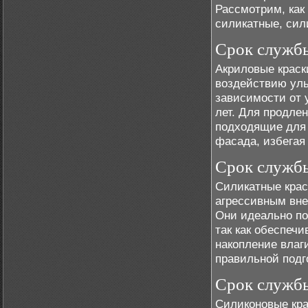
Рассмотрим, как
силикатные, сил
Срок служб
Акриловые краск
воздействию уль
зависимости от 
лет. Для продле
подходящие для 
фасада, избегая
Срок службы
Силикатные крас
агрессивным вне
Они идеально по
так как обеспеч
накопление влаги
правильной подг
Срок служб
Силиконовые кра