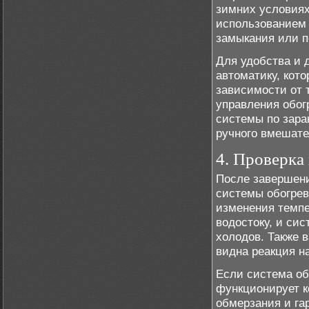
зимних условиях
использованием 
замыкания или п
Для удобства и 
автоматику, кото
зависимости от 
управления обог
системы по зара
ручного вмешате
4. Проверка
После завершени
системы обогрева
изменения темпе
водостоку, и си
холодов. Также в
видна реакция н
Если система об
функционирует к
обмерзания и га