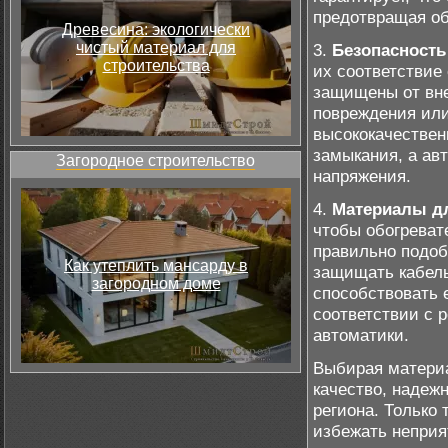
предотвращая об
Древесина: экологически
чистый материал для
3.
Безопасность
строительства
их соответствие
защищены от вне
повреждения или
высококачествен
замыкания, а ав
Загородное строительство
напряжения.
4.
Материалы д
чтобы обогреват
правильно подоб
Как утеплить мансарду в
защищать кабель
загородном доме
способствовать 
соответствии с 
автоматики.
Выбирая материа
качество, надеж
региона. Только
избежать неприя