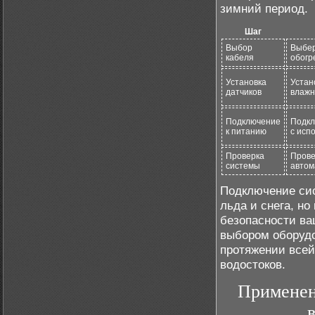
зимний период.
Шаг
Выбор
Выбер
кабеля
обогр
Установка
Устан
датчиков
влажн
Подключение
Подкл
к питанию
с исп
Проверка
Прове
системы
автом
Подключение сис
льда и снега, н
безопасности ва
выбором оборудо
протяжении всей
водостоков.
Применен