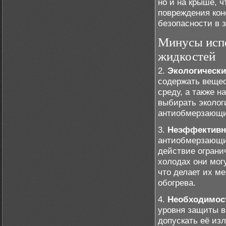
но и на крыше, 
повреждения кон
безопасности в 
Минусы исп
жидкостей
2.
Экологически
содержать вещес
среду, а также 
выбирать эколог
антиобмерзающи
3.
Неэффективно
антиобмерзающи
действие ограни
холодах они мог
что делает их м
обогрева.
4.
Необходимост
уровня защиты в
допускать её из