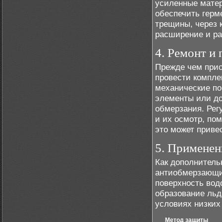
усиленные матер
обеспечить герм
трещины, через 
расширение и р
4. Ремонт и
Прежде чем прис
провести компле
механические по
элементы или до
обмерзания. Рег
и их осмотр, пом
это может приве
5. Примене
Как дополнитель
антиобмерзающие
поверхность вод
образование льд
условиях низких
Метод защиты