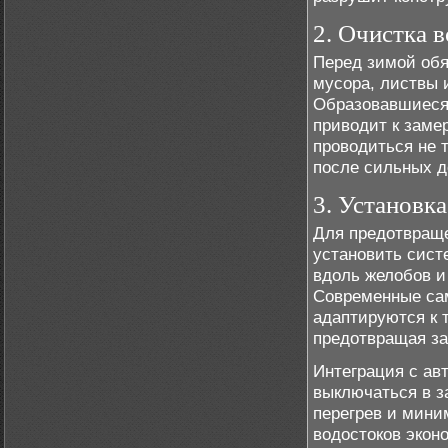
2. Очистка в
Перед зимой обя
мусора, листвы 
Образовавшиеся 
приводит к заме
проводиться не т
после сильных д
3. Установк
Для предотвраще
установить сист
вдоль желобов и 
Современные са
адаптируются к
предотвращая за
Интеграция с ав
выключаться в з
перегрев и мини
водостоков экон