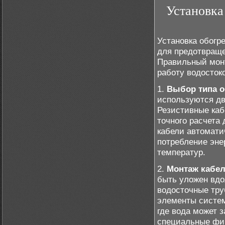
Установка
Установка обогр
для предотвраще
Правильный монт
работу водосток
1.
Выбор типа 
используются дв
Резистивные каб
точного расчета
кабели автомати
потребление эне
температур.
2.
Монтаж кабел
быть уложен вдо
водосточные тру
элементы систем
где вода может 
специальные фик