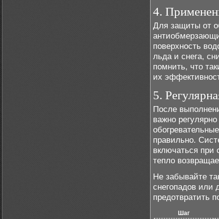
4. Примене
Для защиты от 
антиобмерзающие
поверхность вод
льда и снега, с
помнить, что так
их эффективност
5. Регулярн
После выполнени
важно регулярно
обогревательные
правильно. Сист
включаться при 
тепло возвращае
Не забывайте та
снегопадов или 
предотвратить п
Шаг