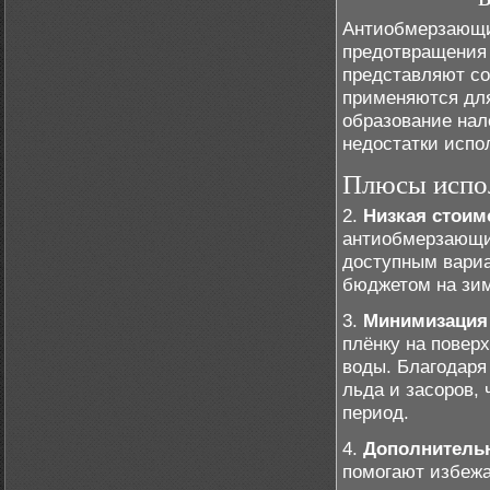
Антиобмерзающие
предотвращения 
представляют со
применяются для
образование нал
недостатки испо
Плюсы испо
2.
Низкая стоим
антиобмерзающие
доступным вариа
бюджетом на зим
3.
Минимизация
плёнку на повер
воды. Благодаря
льда и засоров, 
период.
4.
Дополнительн
помогают избежа