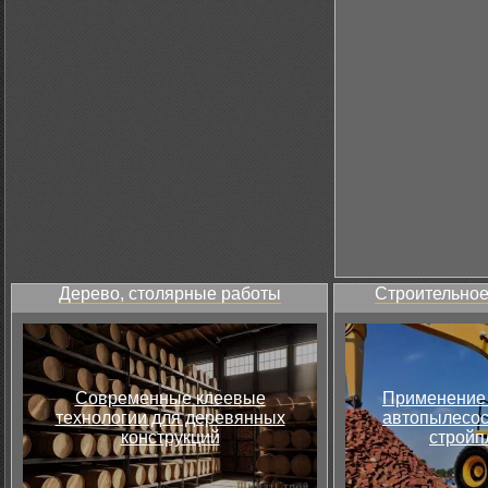
Дерево, столярные работы
Строительное
Современные клеевые
Применение 
технологии для деревянных
автопылесос
конструкций
стройп