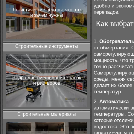
удобно и эконом
Логистические центры: что это
перепадов.
и зачем нужны
Как выбрат
1.
Обогревател
Строительные инструменты
от обмерзания. 
саморегулирующ
мощность, что т
точно рассчитат
Саморегулирующ
Ведра для смешивания красок
среды, меняя св
и растворов
делает их более
температур.
2.
Автоматика
– 
автоматически в
температуры. Со
Строительные материалы
которые отслежи
водостока. Это 
гарантирует, что