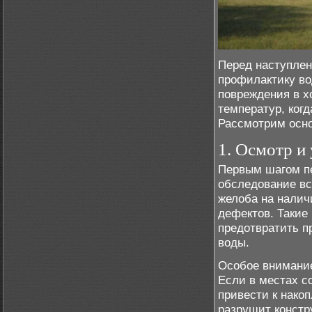
Перед наступлен
профилактику во
повреждения в х
температур, когд
Рассмотрим осно
1. Осмотр и
Первым шагом п
обследование вс
желоба на налич
дефектов. Такие
предотвратить п
воды.
Особое внимание
Если в местах с
привести к нако
разрушит констр