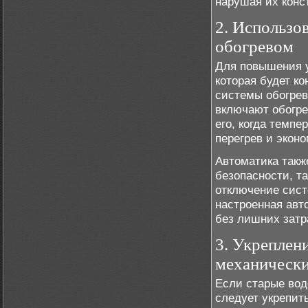
нарушая их конс
2. Использо
обогревом
Для повышения у
которая будет к
системы обогрев
включают обогре
его, когда темпе
перегрев и экон
Автоматика такж
безопасности, т
отключение сист
настроенная авт
без лишних затр
3. Укреплен
механическ
Если старые вод
следует укрепит