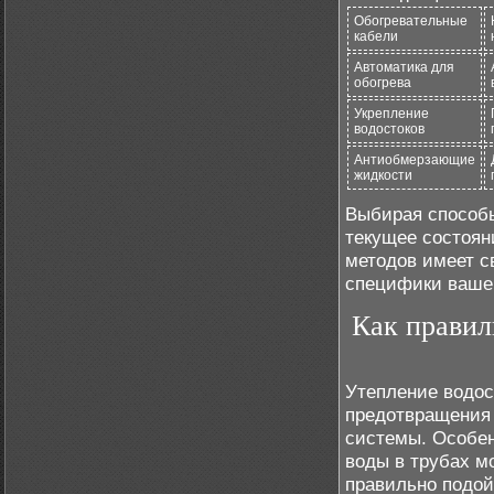
Обогревательные
кабели
Автоматика для
обогрева
Укрепление
водостоков
Антиобмерзающие
жидкости
Выбирая способы
текущее состоян
методов имеет с
специфики ваше
Как правил
Утепление водос
предотвращения 
системы. Особен
воды в трубах м
правильно подой