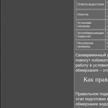
Осмотр водостоков
Очистка
Установка
обогрева
Антиобмерзающие
покрытия
Регулярная
проверка
Своевременный р
помогут избежат
работу в услови
обмерзания – это
Как прав
Правильное подк
этап подготовки
обмерзание водо