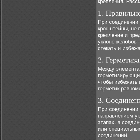
крепления. Расс
1. Правильн
При соединении 
кронштейны, не 
крепление и пре
уклоне желобов 
стекать и избежа
2. Герметиз
Между элементам
герметизирующие
чтобы избежать 
герметик равном
3. Соединен
При соединении 
направлением ук
этапах, а соеди
или специальные
соединений.