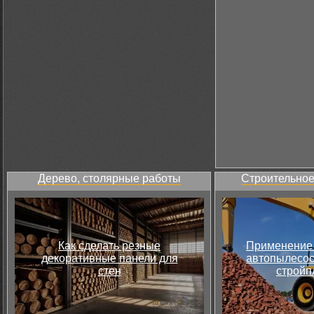
Дерево, столярные работы
Строительное
Как сделать резные
Применение 
декоративные панели для
автопылесос
стен
стройп