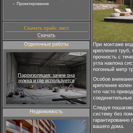
Проектирование
Скачать прайс лист
Скачать
При монтаже вод
Отделочные работы
крепления труб,
прочность с теч
угла наклона си
погонный метр т
Пароизоляция: зачем она
Особое внимание
нужна и где используется
крепление колен
что часто приво
соединительные 
Следуя пошагово
Недвижимость
систему без пом
гарантированно 
вашего дома.