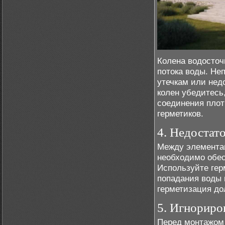
Колена водосточ
потока воды. Не
утечкам или нед
колен убедитесь
соединения пло
герметиков.
4. Недостат
Между элементам
необходимо обес
Используйте гер
попадания воды 
герметизация до
5. Игнориро
Перед монтажом 