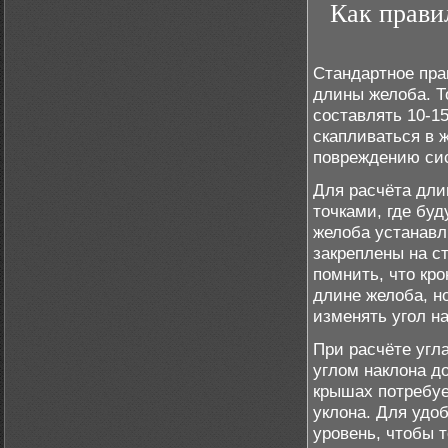
Как прави
Стандартное пра
длины желоба. Т
составлять 10-15
скапливаться в 
повреждению си
Для расчёта дли
точками, где бу
желоба устанавл
закреплены на с
помнить, что кр
длине желоба, но
изменять угол н
При расчёте угл
углом наклона д
крышах потребуе
уклона. Для удо
уровень, чтобы 