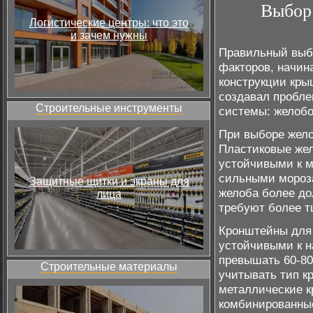
Выбор 
Логистические центры: что это
и зачем нужны
Правильный выбо
факторов, начин
конструкции кры
создавал пробле
Строительные инструменты
системы: желобо
При выборе жело
Пластиковые жел
устойчивыми к м
сильными мороз
Защитные щитки и экраны для
желоба более до
лица
требуют более т
Кронштейны для
устойчивыми к н
превышать 60-80
Строительные материалы
учитывать тип к
металлические к
комбинированны