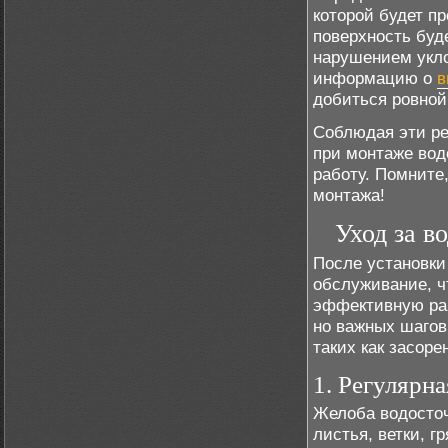
которой будет п
поверхность буд
нарушением укло
информацию о
в
добиться ровной
Соблюдая эти ре
при монтаже вод
работу. Помните,
монтажа!
Уход за в
После установки
обслуживание, ч
эффективную раб
но важных шагов
таких как засор
1. Регулярн
Желоба водосточ
листья, ветки, г