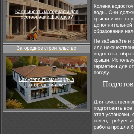
Колена водосточ
Как выбрать материалы для
воды. Они должн
реставрации фасадов?
крыши и места у
дополнительной 
образования нал
Не забывайте и 
или некачествен
Загородное строительство
водостока, обра
крыши. Использу
герметики для с
погоду.
Как утеплить мансарду в
Подготов
загородном доме
Для качественно
подготовить все
этап установки,
колен, требует 
работа прошла б