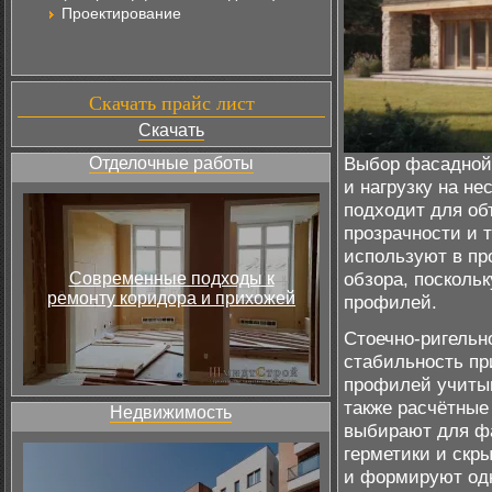
Проектирование
Скачать прайс лист
Скачать
Выбор фасадной 
Отделочные работы
и нагрузку на н
подходит для об
прозрачности и 
используют в пр
обзора, посколь
Современные подходы к
ремонту коридора и прихожей
профилей.
Стоечно-ригельн
стабильность пр
профилей учитыв
также расчётные
Недвижимость
выбирают для фа
герметики и скр
и формируют од