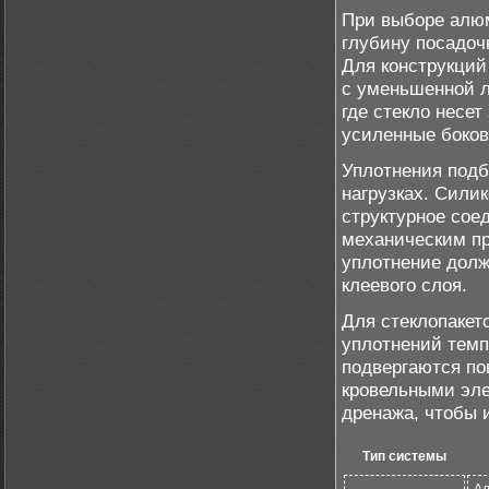
При выборе алю
глубину посадоч
Для конструкций
с уменьшенной л
где стекло несет
усиленные боков
Уплотнения подб
нагрузках. Сили
структурное сое
механическим пр
уплотнение долж
клеевого слоя.
Для стеклопакет
уплотнений темп
подвергаются по
кровельными эл
дренажа, чтобы 
Тип системы