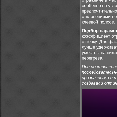
отражение в мес
особенно на угл
предпочтительн
отклонениями по
клеевой полосе.
Подбор парамет
коэффициент отр
оттенку. Для фа
лучше удерживат
уместны на нижн
перегрева.
При составлени
последовательн
прозрачными и 
создавали оптич