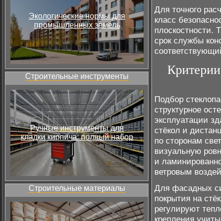
Для точного расч
Экологические нормы для
класс безопасно
промышленных земель
плоскостности. 
срок службы кон
соответствующий
Критерии
Строительные инструменты
Подбор стеклопа
структурное ост
эксплуатации зд
Ручные инструменты для
стёкол и дистан
кладки кирпича: полный набор
по сторонам свет
визуальную ровн
и ламинированно
ветровым возде
Для фасадных си
Строительные материалы
покрытия на стё
регулируют тепл
крепления учит