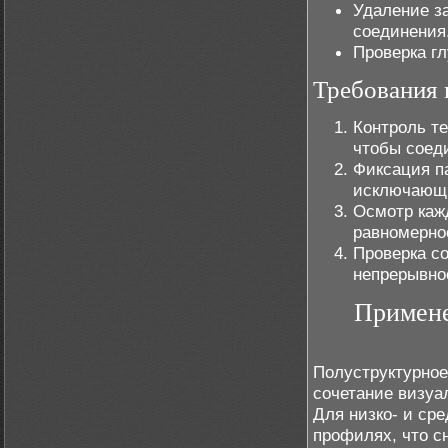
Удаление за
соединения
Проверка гл
Требования 
Контроль т
чтобы соед
Фиксация п
исключающи
Осмотр кажд
равномерно
Проверка с
непрерывнос
Примене
Полуструктурное
сочетание визуа
Для низко- и ср
профилях, что с