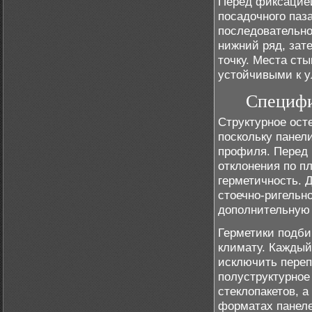
Перед фиксацией
посадочного паз
последовательно
нижний ряд, зат
точку. Места ст
устойчивыми к у
Специфи
Структурное осте
поскольку панел
профиля. Перед 
отклонения по п
герметичность. Д
стоечно-ригельн
дополнительную 
Герметики подби
климату. Кажды
исключить переп
полуструктурное
стеклопакетов, 
форматах панеле