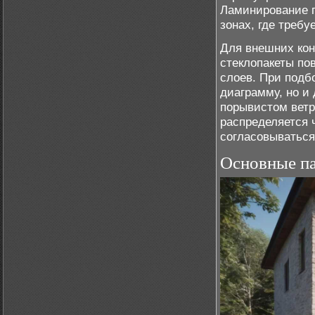
Ламинирование п
зонах, где треб
Для внешних ко
стеклопакеты п
слоев. При подб
диаграмму, но и
порывистом ветр
распределяется 
согласовываться
Основные па