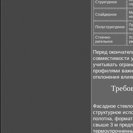
Ал
Структурное
гл
М
Спайдерное
не
Пр
Полуструктурное
п
Стоечно-
Ус
ригельное
ув
Перед окончател
совместимости у
учитывать огран
профилями важно
отклонения влия
Требов
Фасадное стекло
структурное исп
полотна, формат
свыше 3 м предп
термоупрочненны