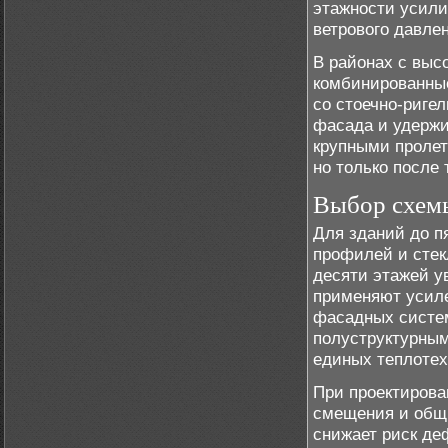
этажности усили
ветрового давле
В районах с выс
комбинированные
со стоечно-риге
фасада и удержи
крупными пролет
но только после
Выбор схем
Для зданий до п
профилей и стек
десяти этажей у
применяют усиле
фасадных систем
полуструктурным
единых теплотех
При проектирова
смещения и общи
снижает риск де