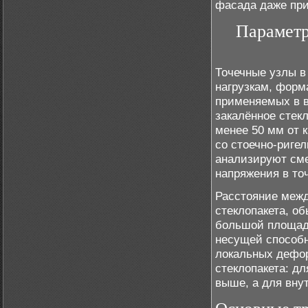
фасада даже при
Параметр
Точечные узлы в
нагрузкам, форма
применяемых в в
закалённое стек
менее 50 мм от к
со стоечно-риге
анализируют сме
напряжения в то
Расстояние межд
стеклопакета, о
большой площад
несущей способ
локальных дефо
стеклопакета: д
выше, а для вну