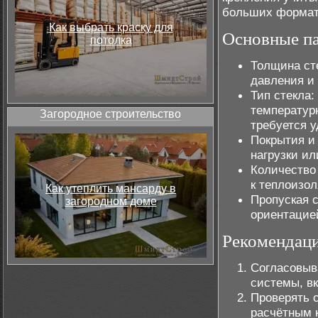
больших формат
Как выбрать краску для
Основные п
потолка
Толщина ст
давления и
Тип стекла:
температурн
Загородное строительство
требуется у
Покрытия и
нагрузки и
Количество 
к теплоизол
Как утеплить мансарду в
Пропуская с
загородном доме
ориентацие
Рекомендац
Согласовыв
системы, в
Проверять 
расчётным 