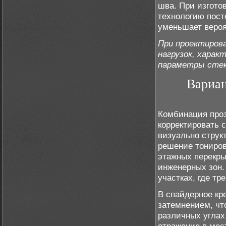
шва. При изгото
технологию пост
уменьшает вероя
При проектиров
нагрузок, харак
параметры стек
Вариан
Комбинация проз
корректировать 
визуально струк
решение тониров
этажных перекры
инженерных зон.
участках, где тр
В спайдерное кр
затемнением, чт
различных углах