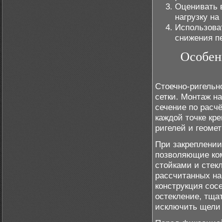
Оценивать 
нагрузку на
Использова
снижения п
Особен
Стоечно-ригельн
сетки. Монтаж н
сечение по расч
каждой точке кр
ригелей и геоме
При закреплении
позволяющие ко
стойками и стек
рассчитанных на
конструкция сос
остекление, тща
исключить щели 