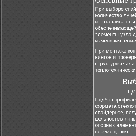
Основные тр
При выборе спай
количество луче
изготавливают и
обеспечивающей 
элементы узла д
изменения геоме
При монтаже кон
винтов и провер
структурное или
теплотехнически
Выб
це
Подбор профилей
формата стеклоп
спайдерное, пол
цельностеклянны
опорных элемент
перемещения.