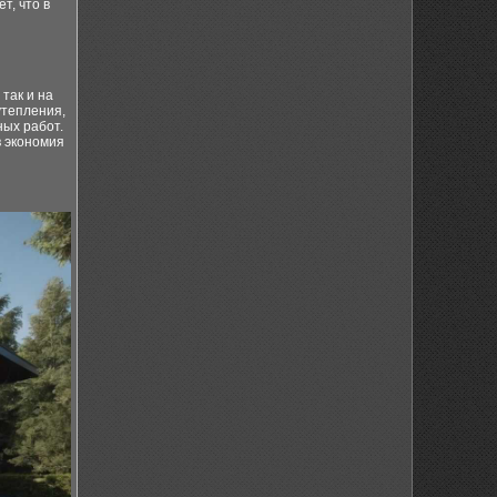
т, что в
так и на
утепления,
ных работ.
в экономия