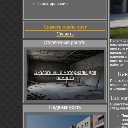
Проектирование
Скачать прайс лист
Скачать
Панели для
Отделочные работы
повышения
простоте м
идеально п
панелей в 
ними вы п
работах.
Экологичные материалы для
Как
ремонта
При выбор
влияют на 
внимание 
Тип ма
Существуе
Недвижимость
следующие
Пен
вне
защ
Мин