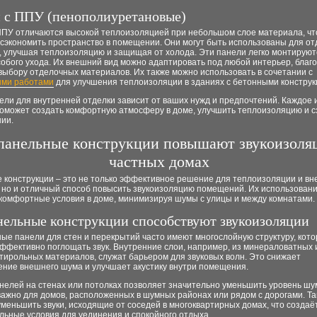
 с ППУ (пенополиуретановые)
ППУ отличаются высокой теплоизоляцией при небольшом слое материала, чт
сэкономить пространство в помещении. Они могут быть использованы для от
, улучшая теплоизоляцию и защищая от холода. Эти панели легко монтируют
обого ухода. Их внешний вид можно адаптировать под любой интерьер, благ
выбору отделочных материалов. Их также можно использовать в сочетании с
ми работами
для улучшения теплоизоляции в зданиях с бетонными конструк
ли для внутренней отделки зависит от ваших нужд и предпочтений. Каждое и
оможет создать комфортную атмосферу в доме, улучшить теплоизоляцию и с
нии.
панельные конструкции повышают звукоизоля
частных домах
 конструкции – это не только эффективное решение для теплоизоляции и вн
, но и отличный способ повысить звукоизоляцию помещений. Их использован
 комфортные условия в доме, минимизируя шумы с улицы и между комнатами.
нельные конструкции способствуют звукоизоляции
ые панели для стен и перекрытий часто имеют многослойную структуру, кот
ффективно поглощать звук. Внутренние слои, например, из минераловатных 
тирольных материалов, служат барьером для звуковых волн. Это снижает
ение внешнего шума и улучшает акустику внутри помещения.
елей на стенах или потолках позволяет значительно уменьшить уровень шум
важно для домов, расположенных в шумных районах или рядом с дорогами. Т
меньшить звуки, исходящие от соседей в многоквартирных домах, что создаё
льные условия для уединения и спокойного отдыха.