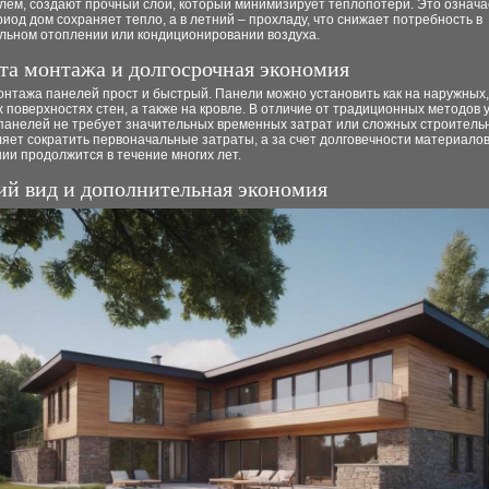
ем, создают прочный слой, который минимизирует теплопотери. Это означае
иод дом сохраняет тепло, а в летний – прохладу, что снижает потребность в
льном отоплении или кондиционировании воздуха.
та монтажа и долгосрочная экономия
нтажа панелей прост и быстрый. Панели можно установить как на наружных, 
 поверхностях стен, а также на кровле. В отличие от традиционных методов 
 панелей не требует значительных временных затрат или сложных строитель
яет сократить первоначальные затраты, а за счет долговечности материало
ии продолжится в течение многих лет.
й вид и дополнительная экономия