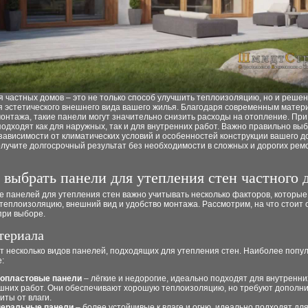
 частных домов – это не только способ улучшить теплоизоляцию, но и реше
 эстетического внешнего вида вашего жилья. Благодаря современным матер
онтажа, такие панели могут значительно снизить расходы на отопление. При
одходят как для наружных, так и для внутренних работ. Важно правильно выб
зависимости от климатических условий и особенностей конструкции вашего д
олучите долгосрочный результат без необходимости в сложных и дорогих ре
 выбрать панели для утепления стен частного 
е панелей для утепления стен важно учитывать несколько факторов, которы
теплоизоляцию, внешний вид и удобство монтажа. Рассмотрим, на что стоит 
при выборе.
териала
т несколько видов панелей, подходящих для утепления стен. Наиболее попу
:
опластовые панели
– лёгкие и недорогие, идеально подходят для внутренни
шних работ. Они обеспечивают хорошую теплоизоляцию, но требуют дополн
иты от влаги.
еральные панели
– более устойчивые к влаге и огню, идеально подходят дл