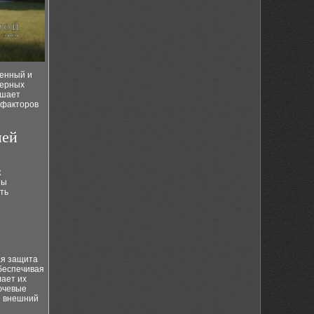
менный и
ферных
ьшает
 факторов
ней
к
ны
ть
ая защита
беспечивая
лает их
лючевые
й внешний