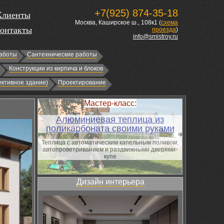
+7(925) 874-35-18
Клиенты
Москва, Каширское ш., 108к1 (
схема
онтакты
проезда
)
info@smistroy.ru
аботы
Сантехнические работы
Конструкции из кирпича и блоков
ктивное здание)
Проектирование
Мастер-класс:
Алюминиевая теплица из
поликарбоната своими руками
Теплица с автоматическим капельным поливом,
автопроветриванием и раздвижными дверями-
купе
Дизайн интерьера