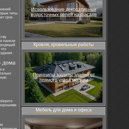
Использование декоративных
знений.
торые типы
водосточных цепей на фасаде
ет срок
ству
ые панели
Кровля, кровельные работы
одходящий
 что
 здания.
о дома
ю и
ительно
Принципы защиты зданий от
тную
прямого удара молнии
ыберите
 хорошими
Мебель для дома и офиса
ли
и прочным,