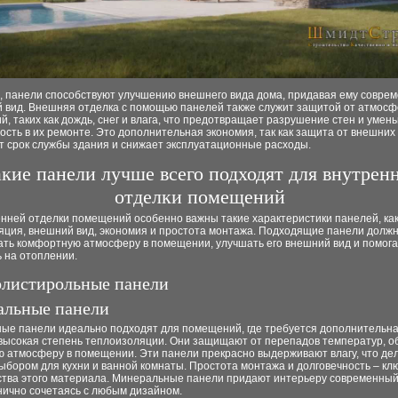
о, панели способствуют улучшению внешнего вида дома, придавая ему совре
й вид. Внешняя отделка с помощью панелей также служит защитой от атмос
й, таких как дождь, снег и влага, что предотвращает разрушение стен и умен
сть в их ремонте. Это дополнительная экономия, так как защита от внешних
т срок службы здания и снижает эксплуатационные расходы.
кие панели лучше всего подходят для внутрен
отделки помещений
енней отделки помещений особенно важны такие характеристики панелей, ка
яция, внешний вид, экономия и простота монтажа. Подходящие панели долж
ать комфортную атмосферу в помещении, улучшать его внешний вид и помога
 на отоплении.
листирольные панели
льные панели
ые панели идеально подходят для помещений, где требуется дополнительн
 высокая степень теплоизоляции. Они защищают от перепадов температур, о
ю атмосферу в помещении. Эти панели прекрасно выдерживают влагу, что де
ыбором для кухни и ванной комнаты. Простота монтажа и долговечность – к
тва этого материала. Минеральные панели придают интерьеру современны
нично сочетаясь с любым дизайном.