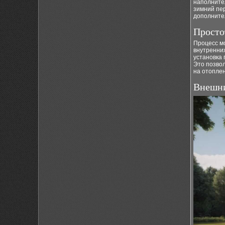
наполнител
зимний пер
дополните
Просто
Процесс мо
внутренних
установка
Это позвол
на отоплен
Внешни