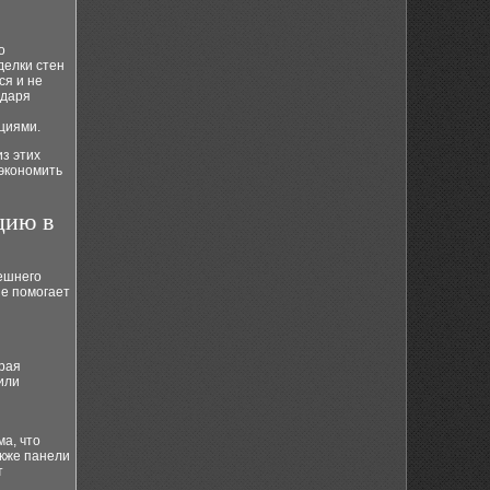
о
делки стен
ся и не
одаря
циями.
з этих
экономить
цию в
ешнего
ие помогает
орая
или
а, что
акже панели
т