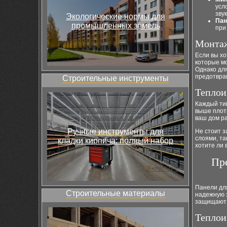
усл
зву
Экологические нормы для
Пан
промышленных земель
при
Монтаж
Если вы хо
которые м
Однако дл
предотвра
Строительные инструменты
Теплои
Каждый тип
выше плотн
ваш дом р
Ручные инструменты для
Не стоит 
слоями, та
кладки кирпича: полный набор
хотите ли 
Пр
Панели дл
Строительные материалы
надежную 
защищают 
Теплои