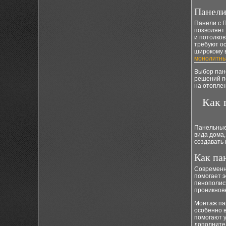
Панели
Панели с 
позволяет 
и потолков
требуют ос
широкому 
монолитны
Выбор пане
решений п
на отопле
Как 
Панельные
вида дома
создавать
Как па
Современн
помогает э
пенополис
проникнов
Монтаж пан
особенно 
помогают у
дополните