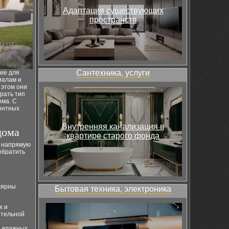
Адаптация существующих
пространств
Сантехника, услуги
ние для
иалам и
 этом они
рать тип
ома. С
монтных
Внутренняя канализация в
дома
квартире старого фонда
е напрямую
обратить
лярны
Бытовая техника, электроника
х и
ительной
я влажных