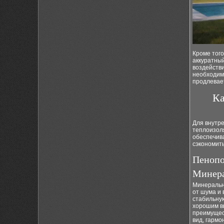
Кроме тог
аккуратны
воздействи
необходимо
продлевае
Ка
Для внутр
теплоизол
обеспечив
сэкономить
Пенопо
Минера
Минеральн
от шума и
стабильну
хорошим в
преимущес
вид, гармо