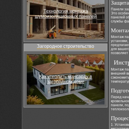
Защита
Панели защ
Технология монтажа
Это особе
шумоизоляционных панелей
панелей о
службы фа
Монтаж
Монтаж пан
установки
предлагаю
Загородное строительство
для вашего
позволяет 
Инстр
Монтаж пан
внешний в
Как утеплить мансарду в
сэкономит
загородном доме
температур
Подгот
Перед нача
кровельно
панели, п
теплоизол
Процес
1. Установ
металличес