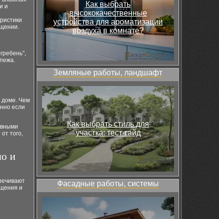
Как выбрать
и и
высококачественные
ристики
устройства для ароматизации
ещении.
воздуха в комнате?
гребень",
пежа.
Земляные работы, ландшафт
 доме. Чем
енно если
Как выбрать стиль для
ивными
участка: тест-гайд
от того,
ло и
спечивают
Фасадные работы, системы
ещения и