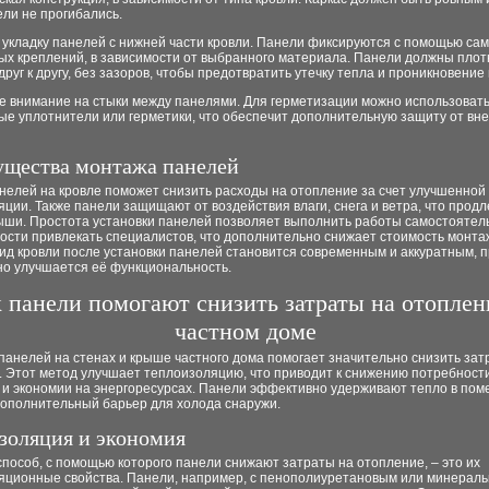
ли не прогибались.
 укладку панелей с нижней части кровли. Панели фиксируются с помощью са
ых креплений, в зависимости от выбранного материала. Панели должны плот
друг к другу, без зазоров, чтобы предотвратить утечку тепла и проникновение 
те внимание на стыки между панелями. Для герметизации можно использоват
ые уплотнители или герметики, что обеспечит дополнительную защиту от вн
щества монтажа панелей
нелей на кровле поможет снизить расходы на отопление за счет улучшенной
ции. Также панели защищают от воздействия влаги, снега и ветра, что продл
ыши. Простота установки панелей позволяет выполнить работы самостоятель
ости привлекать специалистов, что дополнительно снижает стоимость монта
д кровли после установки панелей становится современным и аккуратным, п
но улучшается её функциональность.
 панели помогают снизить затраты на отоплен
частном доме
панелей на стенах и крыше частного дома помогает значительно снизить зат
. Этот метод улучшает теплоизоляцию, что приводит к снижению потребности
 и экономии на энергоресурсах. Панели эффективно удерживают тепло в пом
дополнительный барьер для холода снаружи.
золяция и экономия
пособ, с помощью которого панели снижают затраты на отопление, – это их
яционные свойства. Панели, например, с пенополиуретановым или минерал