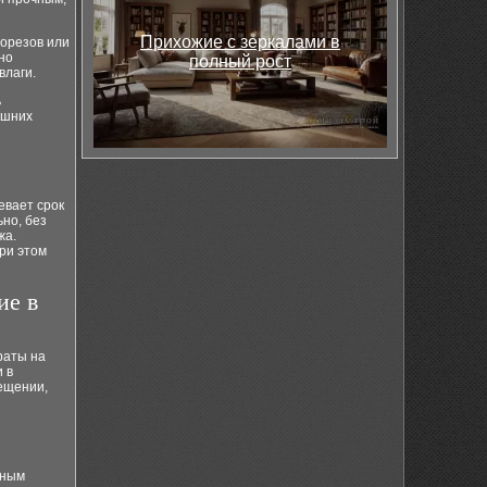
Прихожие с зеркалами в
морезов или
но
полный рост
влаги.
ь
ешних
евает срок
но, без
жа.
ри этом
ие в
раты на
 в
ещении,
ьным