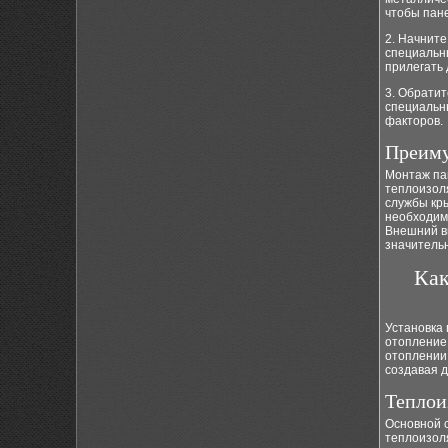
чтобы пане
2. Начните
специальн
прилегать 
3. Обрати
специальн
факторов.
Преиму
Монтаж па
теплоизоля
службы кр
необходим
Внешний ви
значитель
Как
Установка 
отопление
отоплении
создавая 
Теплои
Основной с
теплоизол