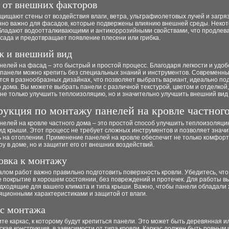
 от внешних факторов
ищают стены от воздействия влаги, ветра, ультрафиолетовых лучей и загря
нно важно для фасадов, которые подвержены влиянию внешней среды. Неко
бладают водоотталкивающими и антикоррозийными свойствами, что продлева
сада и предотвращает появление плесени или грибка.
 и внешний вид
елей на фасад – это быстрый и простой процесс. Благодаря легкости и удоб
, панели можно крепить без специальных знаний и инструментов. Современн
тся в разнообразных дизайнах, что позволяет выбрать вариант, идеально п
 дома. Вы можете выбрать панели с различной текстурой, цветом и отделкой,
не только улучшить теплоизоляцию, но и значительно улучшить внешний вид
укция по монтажу панелей на кровле частног
елей на кровле частного дома – это простой способ улучшить теплоизоляци
ид крыши. Этот процесс не требует сложных инструментов и позволяет знач
ь на отоплении. Применение панелей на кровле обеспечит не только комфор
у в доме, но и защитит его от внешних воздействий.
овка к монтажу
лом работ важно правильно подготовить поверхность кровли. Убедитесь, что
е покрытие в хорошем состоянии, без повреждений и протечек. Для работы в
одходящие для вашего климата и типа крыши. Важно, чтобы панели обладали
яционными характеристиками и защитой от влаги.
с монтажа
ите каркас, к которому будут крепиться панели. Это может быть деревянная и
кая конструкция, в зависимости от типа кровли. Каркас должен быть ровным 