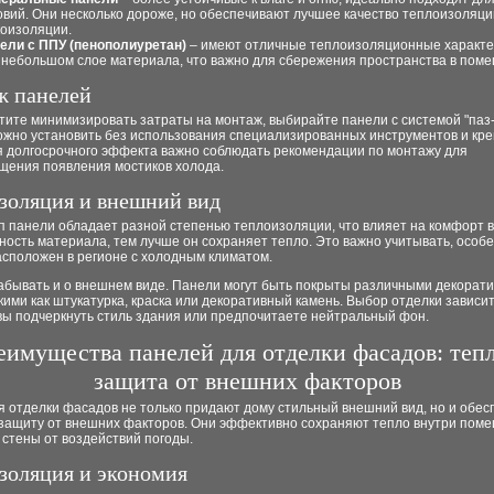
овий. Они несколько дороже, но обеспечивают лучшее качество теплоизоляци
коизоляции.
ели с ППУ (пенополиуретан)
– имеют отличные теплоизоляционные характе
 небольшом слое материала, что важно для сбережения пространства в пом
 панелей
тите минимизировать затраты на монтаж, выбирайте панели с системой "паз-
ожно установить без использования специализированных инструментов и кре
я долгосрочного эффекта важно соблюдать рекомендации по монтажу для
щения появления мостиков холода.
золяция и внешний вид
 панели обладает разной степенью теплоизоляции, что влияет на комфорт в
ость материала, тем лучше он сохраняет тепло. Это важно учитывать, особ
асположен в регионе с холодным климатом.
забывать и о внешнем виде. Панели могут быть покрыты различными декорат
кими как штукатурка, краска или декоративный камень. Выбор отделки зависит 
вы подчеркнуть стиль здания или предпочитаете нейтральный фон.
еимущества панелей для отделки фасадов: теп
защита от внешних факторов
я отделки фасадов не только придают дому стильный внешний вид, но и обе
защиту от внешних факторов. Они эффективно сохраняют тепло внутри пом
стены от воздействий погоды.
золяция и экономия