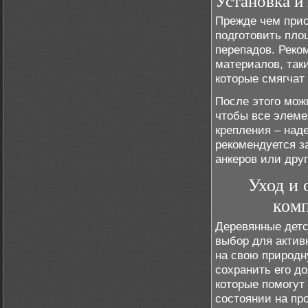
Установка и
Прежде чем прис
подготовить пло
перепадов. Реко
материалов, так
которые смягчат
После этого мож
чтобы все элеме
крепления – над
рекомендуется з
анкеров или дру
Уход и
комп
Деревянные детс
выбор для актив
на свою природн
сохранить его до
которые помогут
состоянии на пр