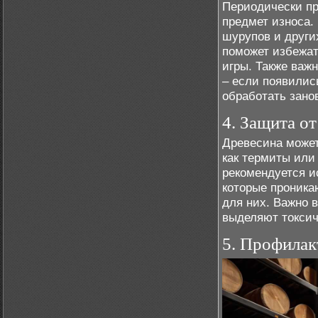
Периодически пр
предмет износа.
шурупов и други
поможет избежат
игры. Также важ
– если появилис
обработать зано
4. Защита о
Древесина может
как термиты или
рекомендуется и
которые проника
для них. Важно 
выделяют токсич
5. Профилак