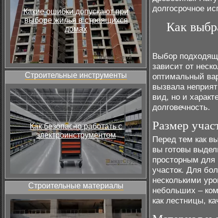
долгосрочное ис
Какие ошибки допускают при
выборе жилья в строящихся
Как выбр
домах
Выбор подходяще
зависит от неск
Строительные инструменты
оптимальный вар
вызвала неприят
вид, но и характ
долговечность.
Размер учас
Как безопасно работать с
электроинструментом
Перед тем как в
вы готовы выдел
просторным для 
участок. Для бо
несколькими уро
Строительные материалы
небольших – ком
как лестницы, ка