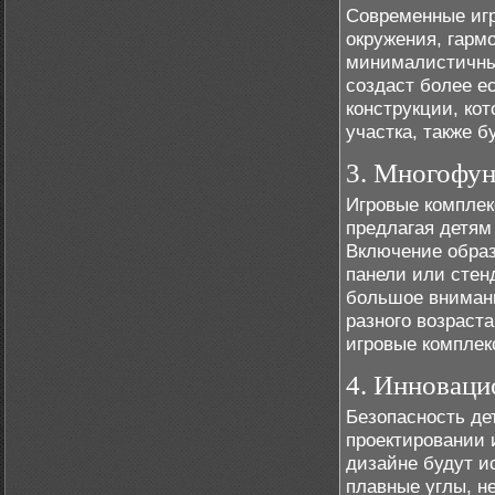
Современные игр
окружения, гарм
минималистичным
создаст более е
конструкции, ко
участка, также б
3. Многофун
Игровые комплек
предлагая детям 
Включение образ
панели или стен
большое внимани
разного возраст
игровые комплек
4. Инноваци
Безопасность де
проектировании и
дизайне будут и
плавные углы, н