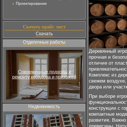
Проектирование
Скачать прайс лист
Скачать
Отделочные работы
Деревянный игро
прочная и безопа
отличие от плас
привлекательнос
Современные подходы к
Комплекс из дер
ремонту коридора и прихожей
свежем воздухе,
двора или участк
При выборе игро
функциональност
Недвижимость
конструкции с г
компактные мод
развитие. Важно
древесины. Нату