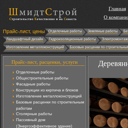
Главная
О компани
Прайс-лист, цены
Отделочные работы
Земляные работы
Бе
Ландшафтный дизайн
Гидроизоляционные работы
Электромонтаж
Изготовление металлоконструкций
Базовые расценки по строительны
Прайс-лист, расценки, услуги
Деревянн
Отделочные работы
Общестроительные работы
Фасадные работы
Конструкции из кирпича и блоков
Изготовление металлоконструкций
Базовые расценки по строительным
работам
Столярные работы
Пассивный дом
(Энергоэффективное здание)