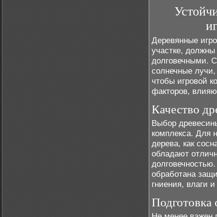
Устойчи
и
Деревянные игро
участке, должны
долговечными. С
солнечные лучи,
чтобы игровой к
факторов, влияю
Качество др
Выбор древесины
комплекса. Для 
дерева, как сос
обладают отличн
долговечностью.
обработана защи
гниения, влаги 
Подготовка 
Не менее важен 