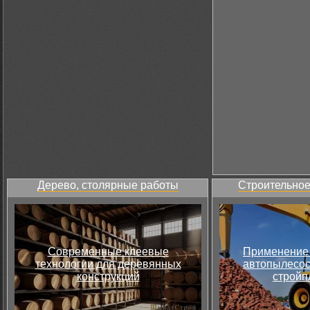
Дерево, столярные работы
Строительное
Современные клеевые
Применение 
технологии для деревянных
автопылесос
конструкций
стройп