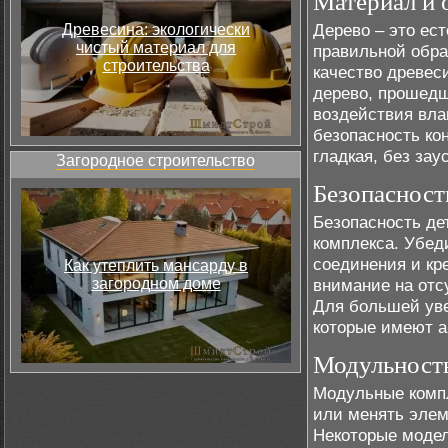
Материал и 
Дерево – это ес
Древесина: экологически
чистый материал для
правильной обра
строительства
качество древес
дерево, прошедш
воздействия вла
безопасность ко
гладкая, без зау
Загородное строительство
Безопасност
Безопасность де
комплекса. Убеди
соединения и кр
Как утеплить мансарду в
загородном доме
внимание на отс
Для большей уве
которые имеют а
Модульность
Модульные компл
или менять элем
Некоторые модел