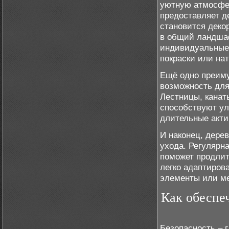
уютную атмосфер
предоставляет д
становится деко
в общий ландшаф
индивидуальные 
покраски или на
Ещё одно преиму
возможность для
Лестницы, канат
способствуют ул
длительные акти
И наконец, дере
ухода. Регулярн
поможет продлит
легко адаптиров
элементы или ме
Как обеспе
Безопасность – 