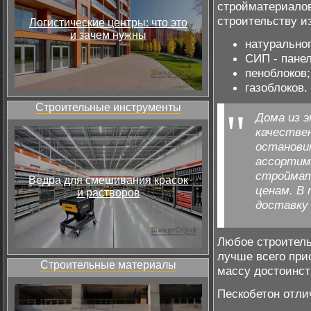
стройматериалов
строительству из
Логистические центры: что это
и зачем нужны
натуральног
СИП - пане
пеноблоков;
газоблоков.
Строительные инструменты
Дома из 
качестве
остановит
ассортим
строймат
Ведра для смешивания красок
ценам. В
и растворов
доставку
Любое строитель
лучше всего при
Строительные материалы
массу достоинст
Пескобетон отли