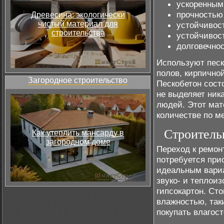
ускоренным
прочностью
Древесина: экологически
чистый материал для
устойчивос
строительства
устойчивос
долговечно
Используют песк
полов, кирпично
Загородное строительство
Пескобетон сост
не выделяет ник
людей. Этот мат
количестве по м
Строитель
Как утеплить мансарду в
загородном доме
Переход к ремон
потребуется при
идеальным вари
звуко- и теплои
гипсокартон. Ст
влажностью, таки
покупать влагост