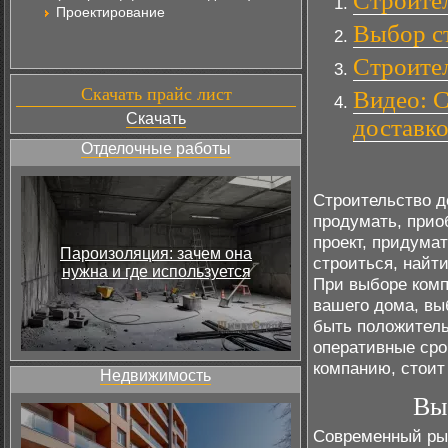
Строите
Проектирование
Выбор с
Строител
Скачать прайс лист
Видео: 
Скачать
доставко
Отделочные работы
Строительство д
продумать, прио
проект, придумат
Пароизоляция: зачем она
строиться, найт
нужна и где используется
При выборе комп
вашего дома, вы
быть положитель
оперативные сро
компанию, стоит
Недвижимость
Вы
Современный рын