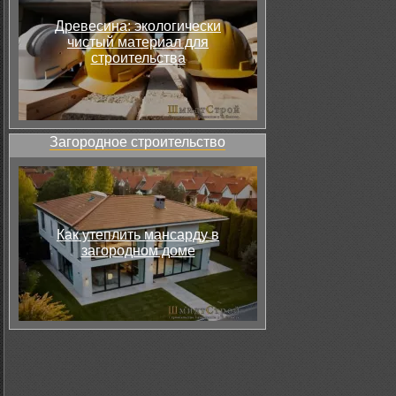
Древесина: экологически
чистый материал для
строительства
Загородное строительство
Как утеплить мансарду в
загородном доме