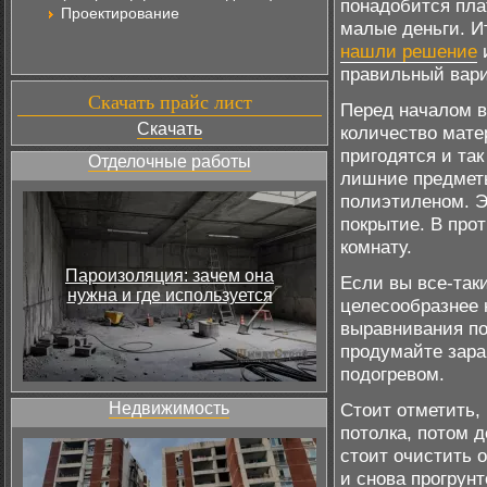
понадобится плат
Проектирование
малые деньги. Ит
нашли решение
и
правильный вари
Скачать прайс лист
Перед началом в
Скачать
количество мате
пригодятся и та
Отделочные работы
лишние предметы
полиэтиленом. Э
покрытие. В про
комнату.
Пароизоляция: зачем она
Если вы все-так
нужна и где используется
целесообразнее 
выравнивания пол
продумайте зара
подогревом.
Недвижимость
Стоит отметить,
потолка, потом 
стоит очистить 
и снова прогрунт