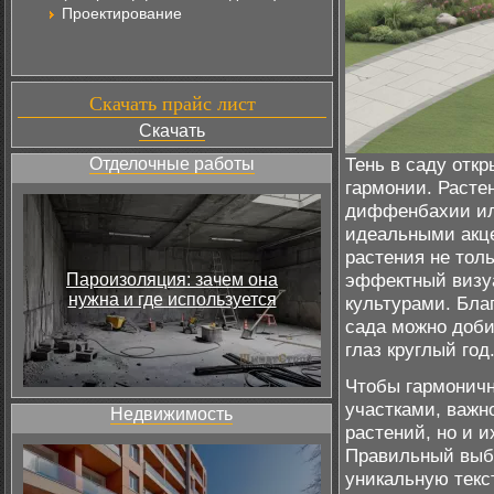
Проектирование
Скачать прайс лист
Скачать
Тень в саду отк
Отделочные работы
гармонии. Расте
диффенбахии или
идеальными акце
растения не тол
эффектный визу
Пароизоляция: зачем она
нужна и где используется
культурами. Бла
сада можно доби
глаз круглый год
Чтобы гармоничн
участками, важн
Недвижимость
растений, но и и
Правильный выб
уникальную текс