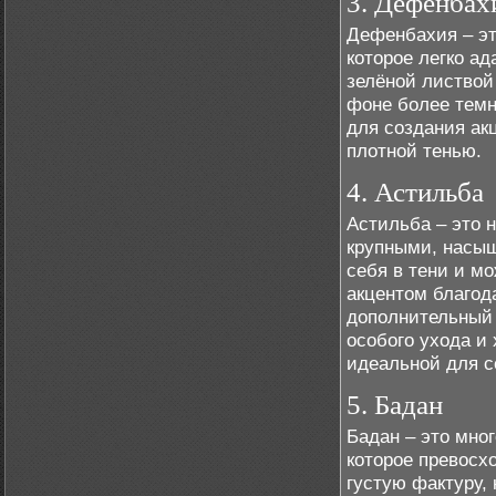
3. Дефенбах
Дефенбахия – эт
которое легко а
зелёной листвой
фоне более темн
для создания ак
плотной тенью.
4. Астильба
Астильба – это н
крупными, насыщ
себя в тени и м
акцентом благод
дополнительный 
особого ухода и
идеальной для с
5. Бадан
Бадан – это мно
которое превосхо
густую фактуру,