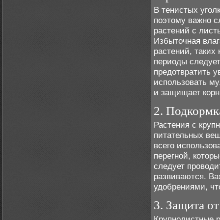
В тенистых угол
поэтому важно с
растений с лист
Избыточная влаг
растений, таких
периоды следует
предотвратить у
использовать му
и защищает корн
2. Подкормк
Растения с круп
питательных вещ
всего использова
перегной, которы
следует проводит
развиваются. Ва
удобрениями, чт
3. Защита от
Крупнолистные р