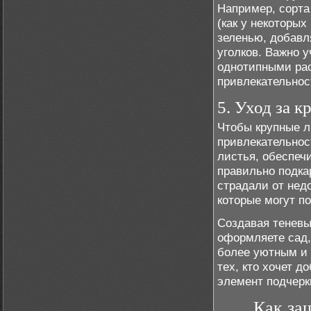
Например, сорта
(как у некоторых
зеленью, добавл
уголков. Важно 
однотипными рас
привлекательнос
5. Уход за 
Чтобы крупные л
привлекательнос
листья, обеспеч
правильно подка
страдали от нед
которые могут п
Создавая теневы
оформляете сад,
более уютным и 
тех, кто хочет д
элемент подчерк
Как за