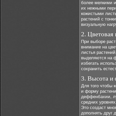
более мелкими и
их нежными пер
кожистыми листь
растений с тонк
визуальную нагр
2. Цветовая
При выборе раст
внимание на цве
листья растений,
выделяются на ф
избегать исполь
сохранить естес
3. Высота и
Для того чтобы 
и форму растени
деффенбахии, лу
средних уровнях
Это создаст мно
дополнять друг д