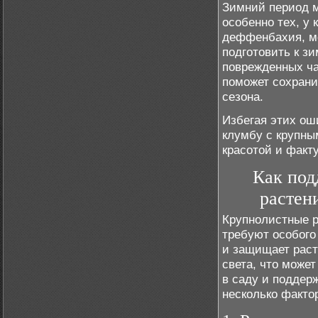
Зимний период м
особенно тех, у 
деффенбахия, мо
подготовить к зи
поврежденных ча
поможет сохрани
сезона.
Избегая этих ош
клумбу с крупны
красотой и факту
Как под
растен
Крупнолистные р
требуют особого
и защищает раст
света, что може
в саду и поддер
несколько факто