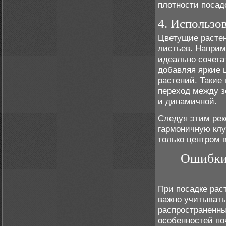
плотности посад
4. Использо
Цветущие растен
листьев. Наприм
идеально сочета
добавляя яркие 
растений. Такие 
переход между 
и динамичной.
Следуя этим рек
гармоничную клу
только центром 
Ошибки 
При посадке рас
важно учитывать
распространенны
особенностей по