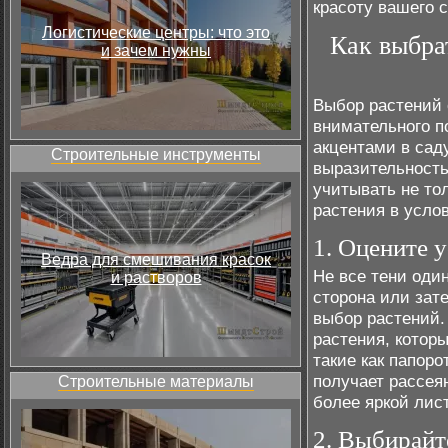
красоту вашего с
Логистические центры: что это
Как выбра
и зачем нужны
Выбор растений 
внимательного п
акцентами в сад
Строительные инструменты
выразительность
учитывать не то
растения в услов
1. Оцените 
Ведра для смешивания красок
Не все тени оди
и растворов
сторона или зате
выбор растений.
растения, котор
такие как папор
получает рассея
Строительные материалы
более яркой лис
2. Выбирайт