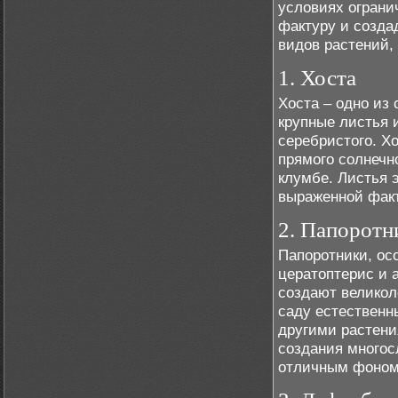
условиях ограни
фактуру и созда
видов растений,
1. Хоста
Хоста – одно из
крупные листья 
серебристого. Х
прямого солнечн
клумбе. Листья э
выраженной факт
2. Папоротн
Папоротники, ос
цератоптерис и 
создают великол
саду естественн
другими растени
создания многос
отличным фоном 