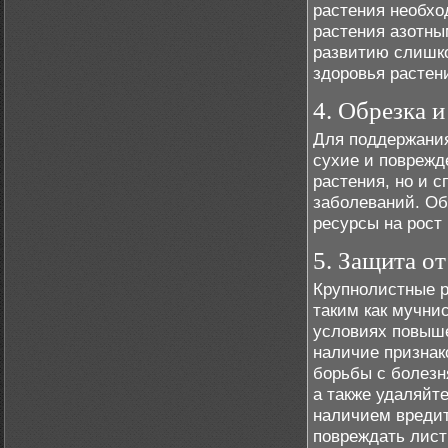
растения необх
растения азотны
развитию слишко
здоровья растен
4. Обрезка и
Для поддержания
сухие и поврежд
растения, но и с
заболеваний. Об
ресурсы на рост
5. Защита от
Крупнолистные р
таким как мучни
условиях повыше
наличие признак
борьбы с болезн
а также удаляйт
наличием вредите
повреждать лист