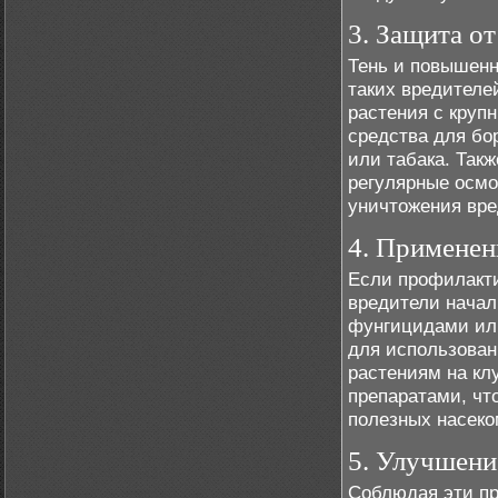
3. Защита о
Тень и повышенн
таких вредителе
растения с круп
средства для бо
или табака. Так
регулярные осмо
уничтожения вре
4. Применен
Если профилакти
вредители начал
фунгицидами ил
для использован
растениям на кл
препаратами, чт
полезных насеко
5. Улучшени
Соблюдая эти пр