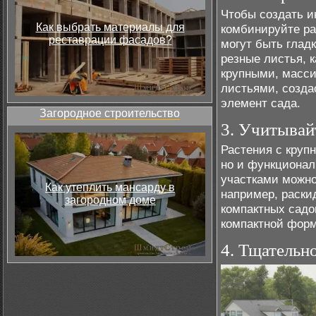
Чтобы создать и
Как выбрать материалы для
комбинируйте ра
реставрации фасадов?
могут быть глад
резные листья, 
крупными, масси
листьями, созда
элемент сада.
Загородное строительство
3. Учитывай
Растения с круп
но и функционал
участками можно
Как утеплить мансарду в
например, раски
загородном доме
компактных садо
компактной форм
4. Тщательн