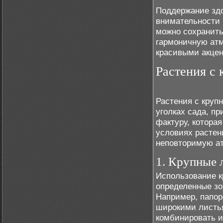
Поддержание здо
внимательности 
можно сохранить
гармоничную атм
красивыми акцен
Растения с 
Растения с круп
уголках сада, пр
фактуру, котора
условиях растен
неповторимую ат
1. Крупные л
Использование к
определенные зо
Например, папор
широкими листья
комбинировать и