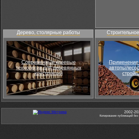
Дерево, столярные работы
Строительное
Современные клеевые
Применение 
технологии для деревянных
автопылесос
конструкций
стройп
2002-20
Копирование публикаций без 