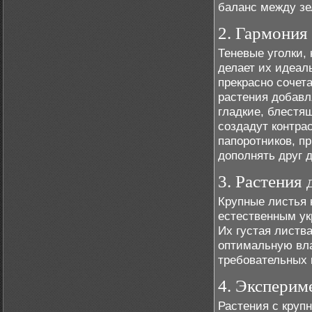
баланс между з
2. Гармония
Теневые уголки, 
делает их идеал
прекрасно сочет
растения добавл
гладкие, блестя
создадут контра
папоротников, п
дополнять друг д
3. Растения
Крупные листья 
естественным ук
Их густая листв
оптимальную вла
требовательных 
4. Эксперим
Растения с круп