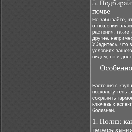
5. Подбирай
почве
Не забывайте, ч
отношении влажн
растения, такие 
другие, например
Убедитесь, что 
условиях вашего
видом, но и дол
Особенно
Растения с круп
поскольку тень 
сохранить гармо
ключевых аспект
болезней.
1. Полив: к
пересыхани