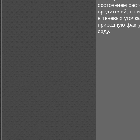
состоянием раст
вредителей, но 
в теневых уголк
природную факту
саду.