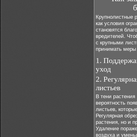
б
Крупнолистные р
как условия огр
становятся благ
вредителей. Что
с крупными лист
принимать меры 
1. Поддержа
уход
2. Регулярн
листьев
В тени растения 
вероятность поя
листьев, которы
Регулярная обре
растения, но и 
Удаление пораж
воздуха и умень