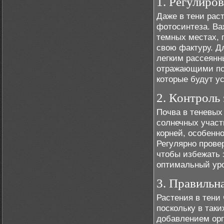
1. Регулиро
Даже в тени рас
фотосинтеза. Ва
темных местах, 
свою фактуру. Д
легким рассеянн
отражающими пов
которые будут у
2. Контроль
Почва в теневых
солнечных участ
корней, особенн
Регулярно прове
чтобы избежать 
оптимальный уро
3. Правильн
Растения в тени
поскольку в таки
добавлением орг