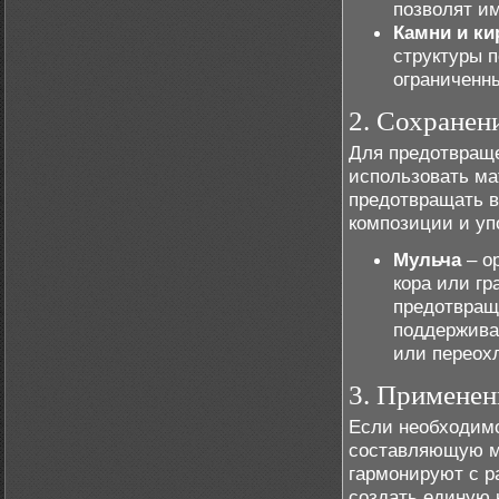
позволят им
Камни и ки
структуры п
ограниченн
2. Сохранен
Для предотвраще
использовать ма
предотвращать в
композиции и уп
Мульча
– о
кора или гр
предотвращ
поддержива
или переох
3. Применен
Если необходимо
составляющую мн
гармонируют с р
создать единую 