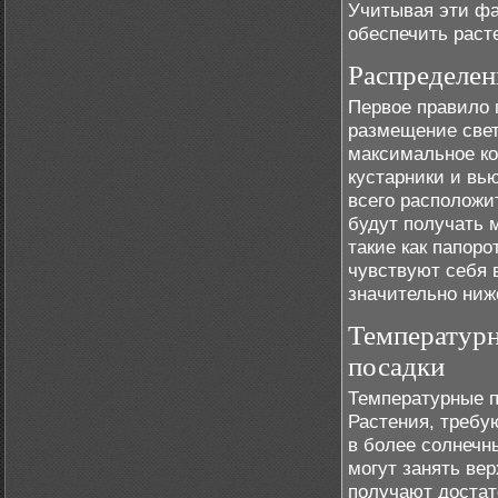
Учитывая эти фа
обеспечить раст
Распределен
Первое правило 
размещение свет
максимальное ко
кустарники и вь
всего расположи
будут получать 
такие как папоро
чувствуют себя 
значительно ниж
Температурн
посадки
Температурные п
Растения, треб
в более солнечн
могут занять ве
получают достато