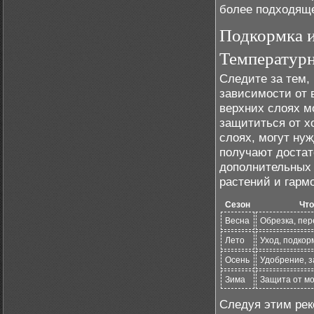
более подходяще
Подкормка и
Температурн
Следите за тем,
зависимости от 
верхних слоях м
защититься от х
слоях, могут ну
получают достат
дополнительных 
растений и гарм
Сезон
Что
Весна
Обрезка, пер
Лето
Уход, подкор
Осень
Удобрение, з
Зима
Защита от м
Следуя этим рек