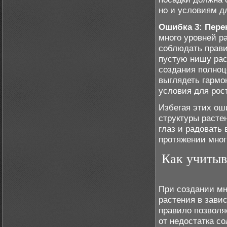
но и условиям д
Ошибка 3: Пер
много уровней р
соблюдать прави
пустую нишу рас
создания полноц
выглядеть гармо
условия для рос
Избегая этих ош
структуры расте
глаз и радовать 
протяжении мног
Как учитыв
При создании мн
растения в зави
правило позволя
от недостатка со