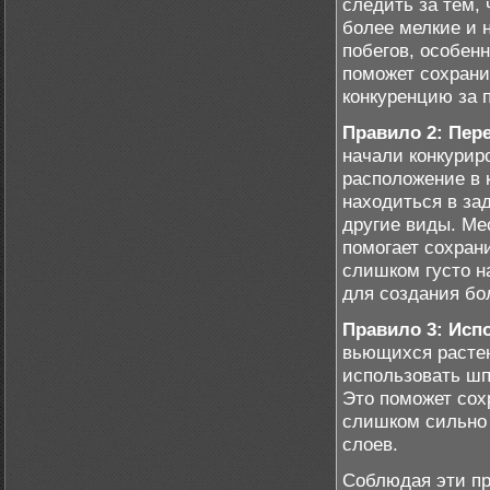
следить за тем,
более мелкие и 
побегов, особен
поможет сохрани
конкуренцию за 
Правило 2: Пер
начали конкурир
расположение в 
находиться в за
другие виды. Ме
помогает сохрани
слишком густо н
для создания бо
Правило 3: Исп
вьющихся растен
использовать шп
Это поможет сох
слишком сильно 
слоев.
Соблюдая эти пр