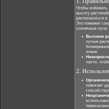
1. Правильн
Чтобы избежать 
высоту растений
располагаться в
Это поможет сох
солнечные лучи.
Высокие р
лучше распо
блокировал
плане.
Низкоросл
части, что
2. Использо
Органическ
помогает уд
способству
Неорганиче
использова
пересыхани