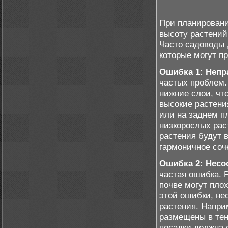
При планировани
высоту растений
Часто садоводы 
которые могут п
Ошибка 1: Непр
частых проблем.
нижние слои, чт
высокие растени
или на заднем п
низкорослых рас
растения будут в
гармоничное соч
Ошибка 2: Несо
частая ошибка. 
почве могут пло
этой ошибки, не
растения. Напри
размещены в тен
посадки должна 