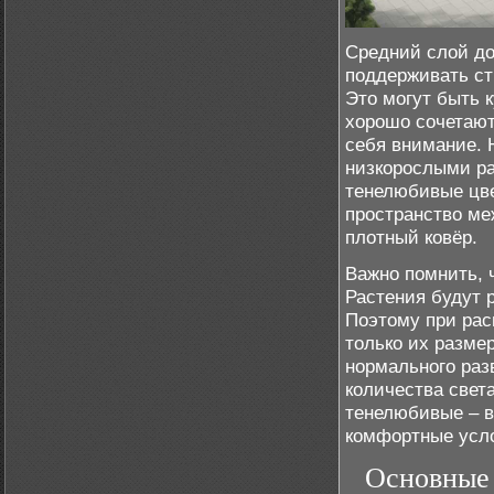
Средний слой до
поддерживать ст
Это могут быть 
хорошо сочетают
себя внимание. 
низкорослыми ра
тенелюбивые цве
пространство ме
плотный ковёр.
Важно помнить, 
Растения будут р
Поэтому при рас
только их разме
нормального раз
количества свет
тенелюбивые – в
комфортные усло
Основные 