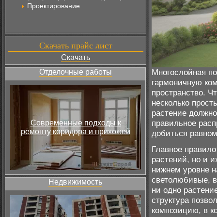
Проектирование
Скачать прайс лист
Скачать
Многослойная пос
Отделочные работы
гармоничную ком
пространство. Ч
несколько прост
растение должно
правильное расп
Современные подходы к
ремонту коридора и прихожей
добиться равном
Главное правило
растений, но и 
нижнем уровне н
светолюбивые, в
Недвижимость
ни одно растение
структура позво
композицию, в к