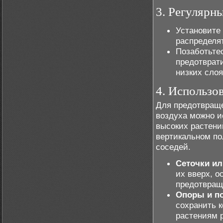
3. Регулярн
Установите 
распределят
Позаботьте
предотврати
низких слоя
4. Использо
Для предотвраще
воздуха можно и
высоких растени
вертикальном по
соседей.
Сеточки ил
их вверх, о
предотвращ
Опоры и п
сохранить к
растениям р