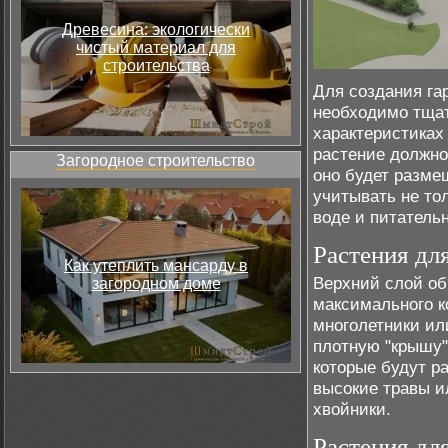
Древесина: экологически
чистый материал для
строительства
Для создания га
необходимо тщат
характеристиках
растение должно
Загородное строительство
оно будет разме
учитывать не тол
воде и питатель
Растения дл
Как утеплить мансарду в
Верхний слой об
загородном доме
максимального к
многолетники ил
плотную "крышу"
которые будут ра
высокие травы и
хвойники.
Растения дл