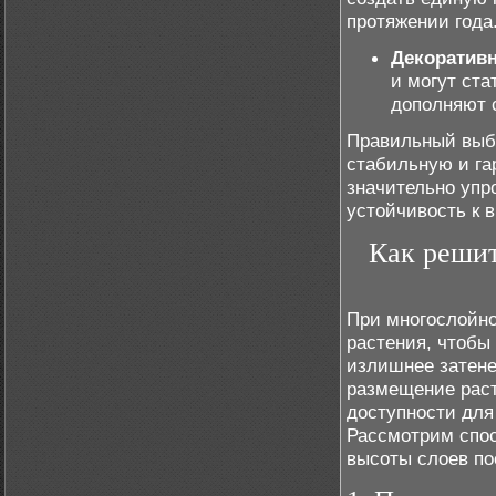
протяжении года
Декоративн
и могут ста
дополняют 
Правильный выбо
стабильную и га
значительно упр
устойчивость к 
Как решит
При многослойно
растения, чтобы 
излишнее затене
размещение раст
доступности для
Рассмотрим спос
высоты слоев по