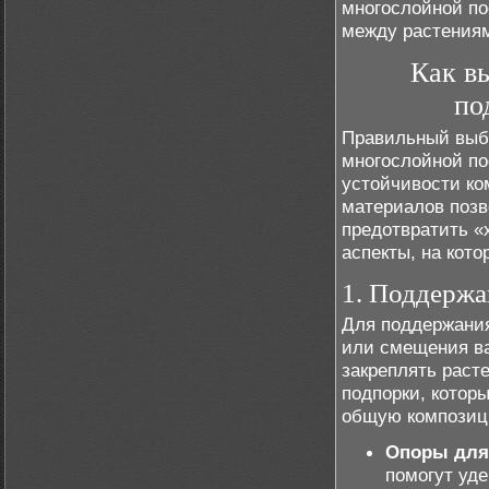
многослойной по
между растения
Как в
по
Правильный выб
многослойной по
устойчивости ко
материалов позв
предотвратить «
аспекты, на кот
1. Поддержа
Для поддержания
или смещения ва
закреплять раст
подпорки, котор
общую композиц
Опоры для
помогут уд