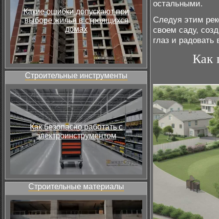
остальными.
Какие ошибки допускают при
Следуя этим рек
выборе жилья в строящихся
домах
своем саду, соз
глаз и радовать
Как 
Строительные инструменты
Как безопасно работать с
электроинструментом
Строительные материалы