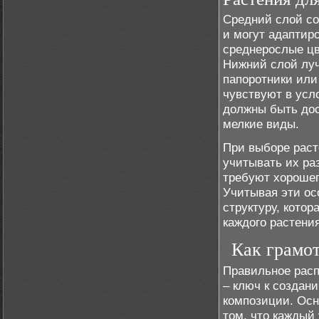
Средний слой со
и могут адаптир
среднерослые цв
Нижний слой луч
папоротники или
чувствуют в усл
должны быть дос
мелкие виды.
При выборе раст
учитывать их ра
требуют хорошег
Учитывая эти ос
структуру, кото
каждого растени
Как грамот
Правильное расп
– ключ к создан
композиции. Осн
том, что каждый