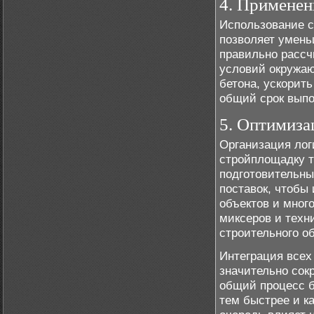
4. Применен
Использование с
позволяет умень
правильно рассч
условий окружаю
бетона, ускорить
общий срок выпо
5. Оптимиза
Организация лог
стройплощадку т
подготовительны
поставок, чтобы
объектов и мног
миксеров и техн
строительного об
Интеграция всех
значительно сок
общий процесс б
тем быстрее и к