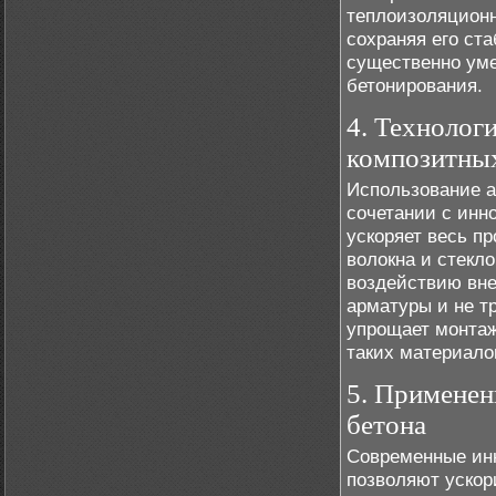
теплоизоляционн
сохраняя его ст
существенно уме
бетонирования.
4. Технолог
композитны
Использование 
сочетании с инн
ускоряет весь п
волокна и стекл
воздействию вне
арматуры и не т
упрощает монтаж
таких материало
5. Применен
бетона
Современные инн
позволяют ускор