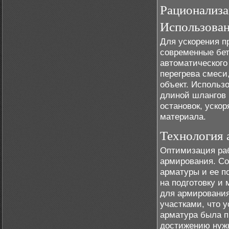
Рационализа
Использован
Для ускорения п
современные бе
автоматического
перегрева смеси
объект. Использ
длиной шлангов 
остановок, уско
материала.
Технология 
Оптимизация раб
армирования. Со
арматуры и ее п
на подготовку и
для армирования
участками, что у
арматура была п
достижению нужн