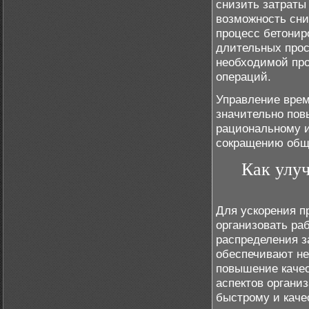
снизить затраты
возможность сни
процесс бетонир
длительных прос
необходимой про
операций.
Управление врем
значительно пов
рациональному и
сокращению общи
Как улу
Для ускорения п
организовать ра
распределения з
обеспечивают не
повышение качес
аспектов органи
быстрому и каче