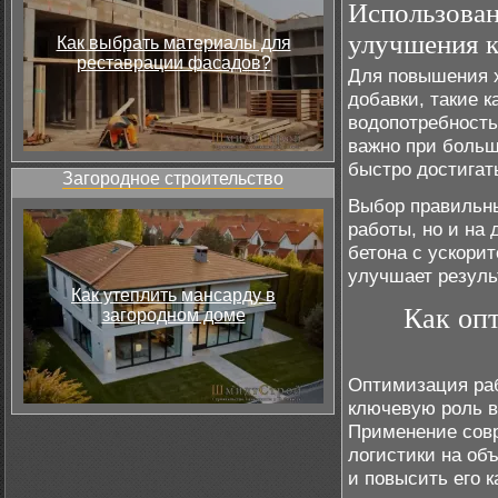
Использован
улучшения к
Как выбрать материалы для
реставрации фасадов?
Для повышения х
добавки, такие 
водопотребность
важно при больш
быстро достигат
Загородное строительство
Выбор правильны
работы, но и на
бетона с ускори
улучшает резуль
Как утеплить мансарду в
Как оп
загородном доме
Оптимизация раб
ключевую роль в
Применение совр
логистики на об
и повысить его к