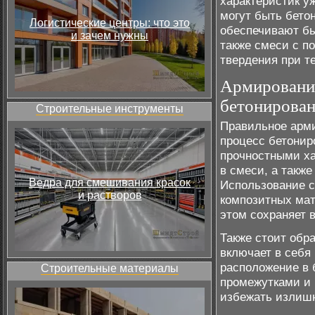
характеристик у
могут быть бето
Логистические центры: что это
обеспечивают бы
и зачем нужны
также смеси с 
твердения при т
Армирование
бетонирова
Строительные инструменты
Правильное арми
процесс бетонир
прочностными ха
в смеси, а также
Ведра для смешивания красок
Использование с
и растворов
композитных мат
этом сохраняет 
Также стоит обр
включает в себя 
расположение в 
Строительные материалы
промежутками и 
избежать излишн