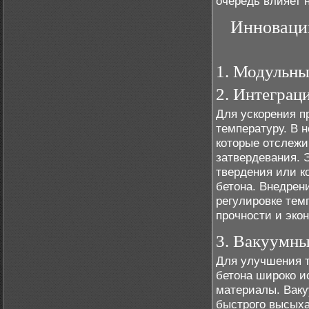
очередь влияет н
Инновации
1. Модульны
2. Интеграц
Для ускорения п
температуру. В 
которые отслежи
затвердевания. 
твердения или к
бетона. Внедрен
регулировке тем
прочности и эко
3. Вакуумн
Для улучшения т
бетона широко 
материалы. Вак
быстрого высыха