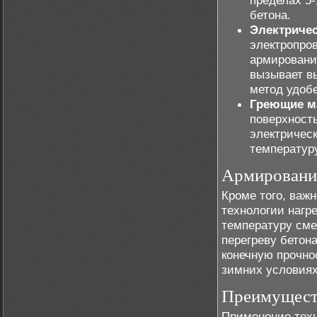
пределах 5-
бетона.
Электричес
электропро
армирование
вызывает вы
метод удобе
Греющие м
поверхность
электрическ
температуру
Армирование
Кроме того, важ
технологии нагр
температуру сме
перегреву бетон
конечную прочно
зимних условиях
Преимуществ
Применение техн