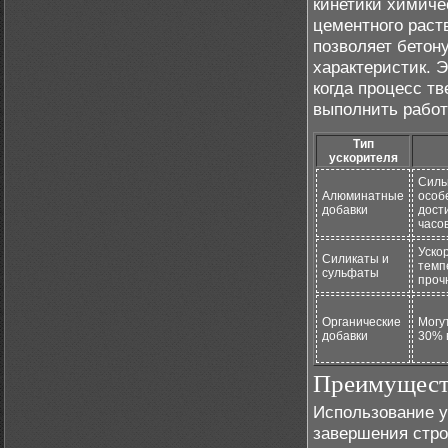
кинетики химиче
цементного раст
позволяет бетон
характеристик. 
когда процесс т
выполнить работ
Тип
ускорителя
Силь
Алюминатные
особ
добавки
дост
часов
Уско
Силикаты и
темп
сульфаты
проч
Органические
Могу
добавки
30% в
Преимуществ
Использование у
завершения стро