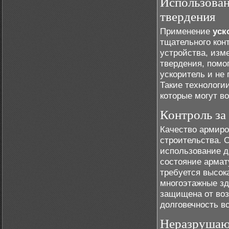
Использован
твердения
Применение
уск
тщательного кон
устройства, изм
твердения, помо
ускоритель и не
Такие технологи
которые могут в
Контроль за
Качество армиро
строительства. 
использование д
состояние армату
требуется высока
многоэтажные зд
защищена от воз
долговечность в
Неразрушаю