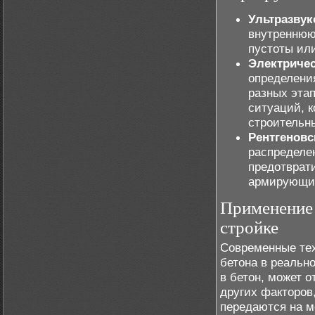
Ультразвук
внутреннюю 
пустоты ил
Электриче
определени
разных этап
ситуаций, к
строительн
Рентгеновс
распределен
предотврат
армирующих
Применение 
стройке
Современные тех
бетона в реальн
в бетон, может 
других факторов
передаются на м