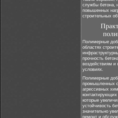
службы бетона, 
повышенных нагр
строительных об
Практ
поли
Полимерные доб
областях строит
инфраструктурны
прочность бетон
воздействиям и 
условиях.
Полимерные доба
промышленных об
агрессивных хим
контактирующих 
которые увелич
устойчивость бе
значительно уве
ремонт и обслуж