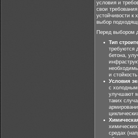
условия и требо
свои требования
устойчивости к 
выбор подходящи
Перед выбором д
Тип строит
требуются 
бетона, ул
инфраструкт
необходимы
и стойкость
Условия эк
с холодным
улучшают м
таких случ
армировани
циклически
Химическая
химических
средах (на