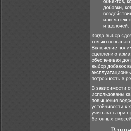
объектов, 
добавки, ко
воздействи
или латексо
и щелочей.
Когда выбор сде
только повышают
Включение полим
сцеплению армат
обеспечивая дол
выбор добавок в
эксплуатационны
потребность в р
В зависимости о
использованы ка
повышения водоо
устойчивости к 
учитывать при п
бетонных смесей
Влиян