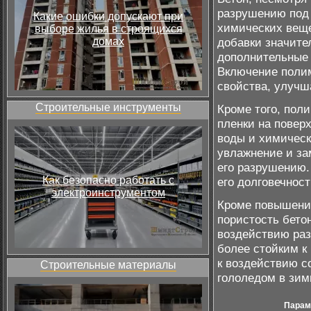
разрушению под 
Какие ошибки допускают при
химических веще
выборе жилья в строящихся
домах
добавки значите
дополнительные 
Включение полим
свойства, улучш
Строительные инструменты
Кроме того, пол
пленки на повер
воды и химическ
увлажнение и за
его разрушению.
Как безопасно работать с
его долговечност
электроинструментом
Кроме повышени
пористость бетон
воздействию раз
более стойким к
к воздействию с
Строительные материалы
гололедом в зим
Парам