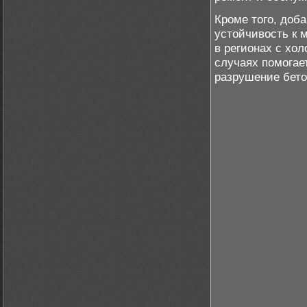
Кроме того, доба
устойчивость к 
в регионах с хо
случаях помогае
разрушение бето