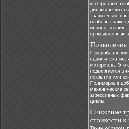
материалов, осо
динамических на
значительно пов
особенно важно 
использованию, 
промышленные з
Повышение п
При добавлении 
сдвиг и сжатие,
материала. Это 
подвергается ци
покрытие или ко
Полимерные доба
механические св
агрессивных фак
циклы.
Снижение т
стойкости к
Таким образом, 