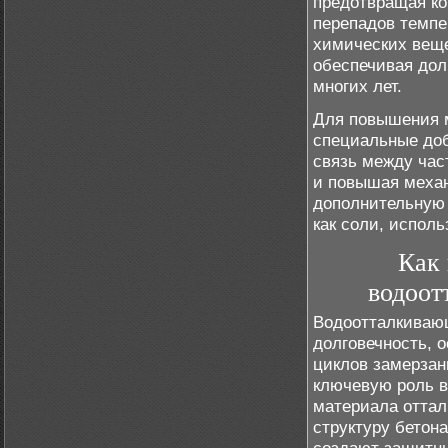
предотвращая ко
перепадов темпе
химических веще
обеспечивая дол
многих лет.
Для повышения м
специальные доб
связь между час
и повышая механ
дополнительную 
как соли, испол
Как
водоот
Водоотталкивающ
долговечность, 
циклов замерзан
ключевую роль в
материала оттал
структуру бетон