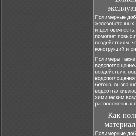
эксплуа
Полимерные доба
железобетонных 
и долговечность
помогает повыси
воздействиям, ч
конструкций и с
Полимеры также 
водопоглощение.
воздействию во
водопоглощения 
бетона, вызванн
водоотталкивающ
химическим возд
расположенных в
Как пол
материал
Полимерные доба