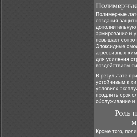
Полимерные 
Полимерные лате
создания защитн
дополнительную 
армирование и у
повышает сопро
Эпоксидные смол
агрессивных хими
для усиления ст
воздействием с
В результате пр
устойчивым к хи
условиях эксплу
продлить срок с
обслуживание и 
Роль 
м
Кроме того, пол