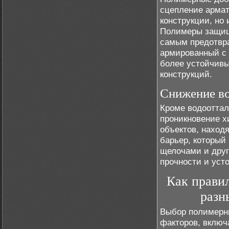
сцепление армат
конструкции, но
Полимеры защища
самым предотвра
армированный с 
более устойчивы
конструкций.
Снижение во
Кроме водоотта
проникновение х
объектов, наход
барьер, который
щелочами и друг
прочности и уст
Как прави
разн
Выбор полимерны
факторов, включ