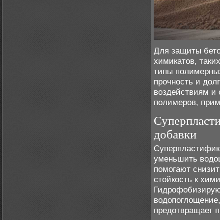
Для защиты бето
химикатов, таки
типы полимерны
прочность и дол
воздействиям и 
полимеров, прим
Суперпласт
добавки
Суперпластифика
уменьшить водоц
помогают снизит
стойкость к хим
Гидрофобизирую
водопоглощение,
предотвращает п