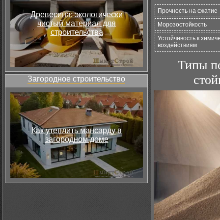
Прочность на сжатие
Древесина: экологически
чистый материал для
Морозостойкость
строительства
Устойчивость к химич
воздействиям
Типы п
стой
Загородное строительство
Как утеплить мансарду в
загородном доме