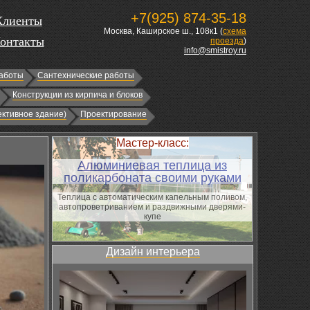
+7(925) 874-35-18
Клиенты
Москва, Каширское ш., 108к1 (
схема
онтакты
проезда
)
info@smistroy.ru
аботы
Сантехнические работы
Конструкции из кирпича и блоков
ктивное здание)
Проектирование
Мастер-класс:
Алюминиевая теплица из
поликарбоната своими руками
Теплица с автоматическим капельным поливом,
автопроветриванием и раздвижными дверями-
купе
Дизайн интерьера