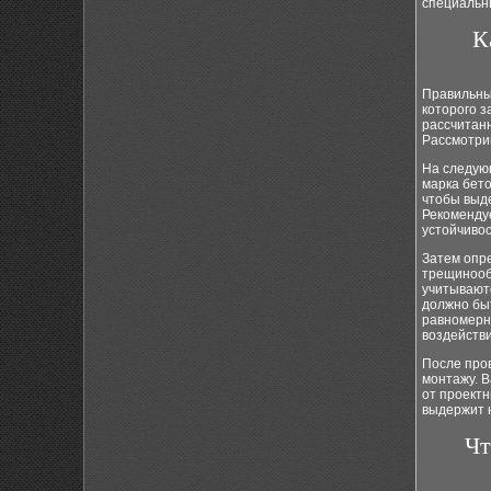
специальн
К
Правильный
которого з
рассчитанн
Рассмотрим
На следующ
марка бето
чтобы выде
Рекоменду
устойчивос
Затем опр
трещинооб
учитывают
должно бы
равномерно
воздействи
После про
монтажу. В
от проектн
выдержит н
Чт