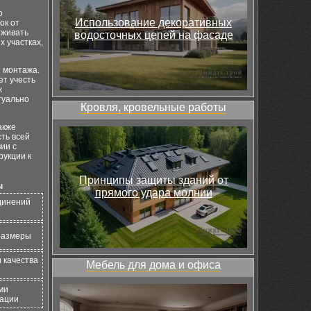
о
Использование декоративных
ок от
рживать
водосточных цепей на фасаде
 участках,
 монтажа.
ет учесть
ж
туально
Кровля, кровельные работы
акже
ть всей
ии с
рукции к
Принципы защиты зданий от
ы
прямого удара молнии
единений
размеры
и качества
Мебель для дома и офиса
ми
тации