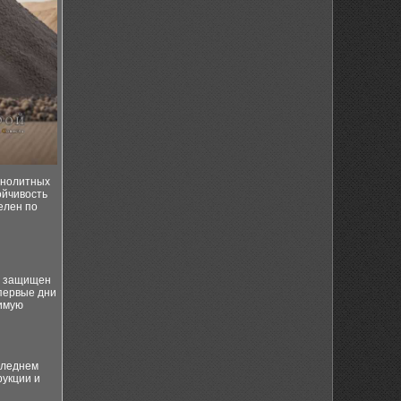
онолитных
ойчивость
елен по
ь защищен
первые дни
димую
следнем
рукции и