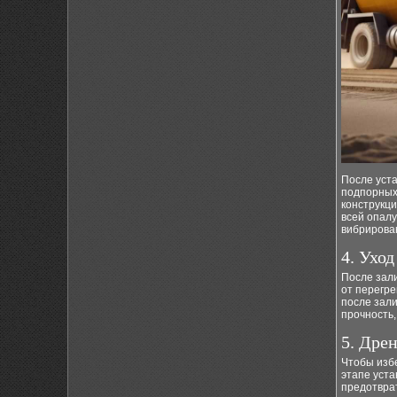
После уста
подпорных
конструкц
всей опалу
вибрирован
4. Уход
После зал
от перегр
после зали
прочность,
5. Дре
Чтобы избе
этапе уста
предотвра