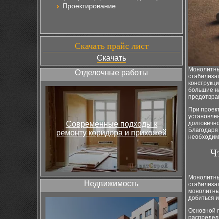
Проектирование
Скачать прайс лист
Скачать
Монолитны
Отделочные работы
стабилизац
конструкц
большие н
предотвра
При проект
установле
Современные подходы к
долговечно
Благодаря
ремонту коридора и прихожей
необходиму
Ч
Монолитны
Недвижимость
стабилизац
монолитны
добиться и
Основной 
распределя