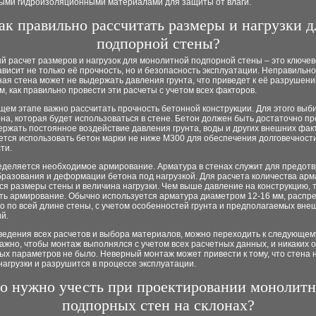
ыми гидроизоляционными материалами для защиты от влаги.
ак правильно рассчитать размеры и нагрузки д
подпорной стены?
 расчет размеров и нагрузок для монолитной подпорной стены – это ключево
ависит не только её прочность, но и безопасность эксплуатации. Неправильно
ая стена может не выдержать давления грунта, что приведет к её разрушени
, как правильно провести эти расчеты с учетом всех факторов.
ем этапе важно рассчитать прочность бетонной конструкции. Для этого выб
на, которая будет использоваться в стене. Бетон должен быть достаточно п
ржать постоянное воздействие давления грунта, воды и других внешних фак
ется использовать бетон марки не ниже М300 для обеспечения долговечност
ти.
еделяется необходимое армирование. Арматура в стенах служит для предот
разования и деформации бетона под нагрузкой. Для расчета количества ар
ся размеры стены и величина нагрузки. Чем выше давление на конструкцию, 
ть армирование. Обычно используется арматура диаметром 12-16 мм, распр
 по всей длине стены, с учетом особенностей грунта и предполагаемых вне
й.
ведения всех расчетов и выбора материалов, можно переходить к следующему
ажно, чтобы монтаж выполнялся с учетом всех расчетных данных, и никаких 
ых параметров не было. Неверный монтаж может привести к тому, что стена 
агрузки и разрушится в процессе эксплуатации.
о нужно учесть при проектировании монолит
подпорных стен на склонах?