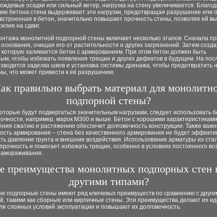
дождевые осадки или сильный ветер, нагрузка на стену увеличивается. Благо
ию бетона стена выдерживает эти нагрузки, предотвращая разрушение или 
встроенная в бетон, значительно повышает прочность стены, позволяя ей в
илия на сдвиг.
онтажа монолитной подпорной стены включает несколько этапов. Сначала п
 основания, очищая его от растительности и других загрязнений. Затем созд
в которую заливается бетон с армированием. При этом бетон должен быть
ным, чтобы избежать появления трещин и других дефектов в будущем. На по
зводится заделка швов и установка системы дренажа, чтобы предотвратить 
ны, что может привести к её разрушению.
ак правильно выбрать материал для монолитн
подпорной стены?
которые будут подвергаться значительным нагрузкам, следует использовать 
рочности, например, марок М300 и выше. Бетон с хорошими характеристикам
ния сжатию и растяжению обеспечит долговечность конструкции. Также важн
ость армирования – стена без качественного армирования не будет эффекти
ть давление грунта и внешние воздействия. Использование арматуры из ста
рочность и помогает избежать трещин, особенно в условиях постоянного во
 замораживания.
е преимущества монолитных подпорных стен 
другими типами?
е подпорные стены имеют ряд ключевых преимуществ по сравнению с други
ий, такими как сборные или кирпичные стены. Эти преимущества делают их и
ля сложных условий эксплуатации и повышают их долговечность.