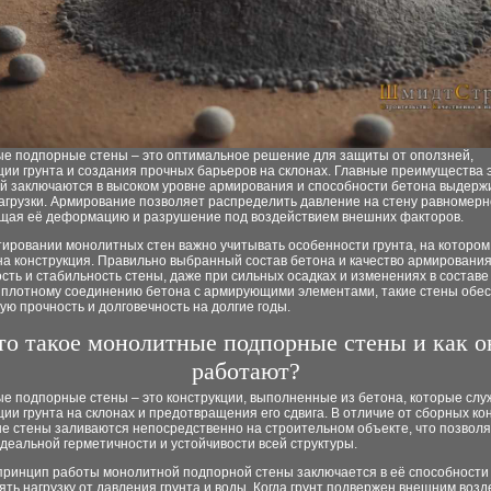
е подпорные стены – это оптимальное решение для защиты от оползней,
ии грунта и создания прочных барьеров на склонах. Главные преимущества 
ий заключаются в высоком уровне армирования и способности бетона выдерж
агрузки. Армирование позволяет распределить давление на стену равномерн
щая её деформацию и разрушение под воздействием внешних факторов.
ировании монолитных стен важно учитывать особенности грунта, на котором
на конструкция. Правильно выбранный состав бетона и качество армировани
сть и стабильность стены, даже при сильных осадках и изменениях в составе
 плотному соединению бетона с армирующими элементами, такие стены обе
ю прочность и долговечность на долгие годы.
то такое монолитные подпорные стены и как о
работают?
е подпорные стены – это конструкции, выполненные из бетона, которые слу
ии грунта на склонах и предотвращения его сдвига. В отличие от сборных ко
е стены заливаются непосредственно на строительном объекте, что позвол
деальной герметичности и устойчивости всей структуры.
принцип работы монолитной подпорной стены заключается в её способности
ть нагрузку от давления грунта и воды. Когда грунт подвержен внешним возд