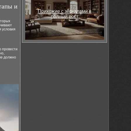
тапы и
Прихожие с зеркалами в
полный рост
оторых
ечивают
и условия
о провести
но,
ие должно