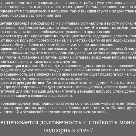
вание монолитных подпорных стен на склонах требует учета множества факт
ияют на прочность и долговечность конструкции. Стены, расположенные на 
подвергаются специфическим нагрузкам, таким как сдвиг грунта и воздействие 
обого подхода в расчете и монтаже.
метрия склона:
Необходимо точно учитывать угол наклона и высоту склона. 
л наклона, тем больше нагрузка на подпорную стену. Это влияет на выбор то
оты стены, а также на необходимость усиленного армирования.
 и состав грунта:
Характеристики грунта (плотность, водопроницаемость, сж
ают важную роль при проектировании. На участках с мягкими или водонасыщ
нтами требуется более прочный бетон и усиленное армирование.
ирование:
Сила армирования зависит от типа грунта и предполагаемой нагр
она с подвижным грунтом или при большом давлении бетона армирование до
ее плотным. Установка арматуры должна учитывать возможные нагрузки на в
ней части стены, а также на стыке с грунтом.
роизоляция и дренаж:
Для предотвращения подмывания стены и появления
бходимо предусмотреть систему дренажа, особенно если участок имеет высо
онасыщенность. Без эффективного дренажа бетон будет подвергаться изли
лению воды, что может привести к его разрушению.
щина и структура бетона:
Бетон для монолитных стен должен быть марки не
0. При проектировании следует учитывать толщину стены, которая должна б
таточной для компенсации давления грунта и внешних нагрузок. Стена должн
ойчивой к сдвигу и внешним воздействиям.
тировании монолитных подпорных стен на склонах важно учитывать не тольк
е характеристики материалов, но и особенности местности, чтобы конструкц
 надежной и безопасной в течение всего срока эксплуатации.
еспечивается долговечность и стойкость мон
подпорных стен?