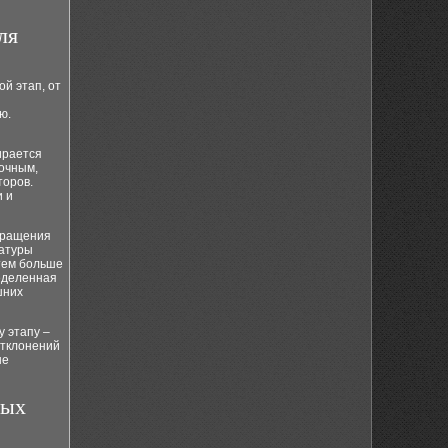
ля
й этап, от
ю.
ирается
рочным,
торов.
и и
вращения
матуры
тем больше
еделенная
шних
 этапу –
отклонений
не
ных