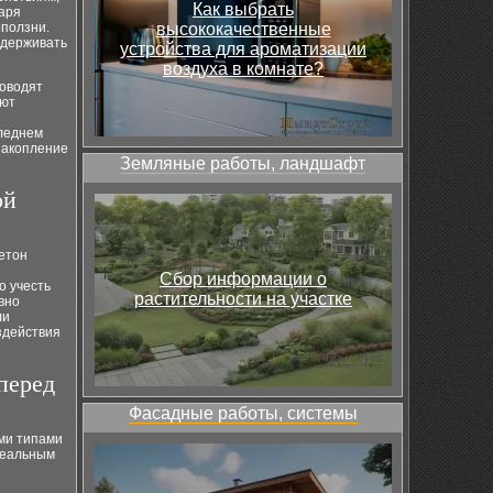
Как выбрать
даря
оползни.
высококачественные
ыдерживать
устройства для ароматизации
воздуха в комнате?
роводят
ают
следнем
накопление
Земляные работы, ландшафт
ой
бетон
и
Сбор информации о
о учесть
растительности на участке
вно
ли
здействия
перед
Фасадные работы, системы
ми типами
деальным