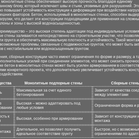
, монолитные стены обеспечивают высокую прочность благодаря единому
нному блоку, который исключает швы и стыки, уязвимые для разрушений. Эт
о повышает устойчивость конструкции к деформации при воздействии нагруз
нешних факторов. Бетон, используемый в монолитных стенах, способен выде
грузки, что делает эти конструкции подходящими для применения на сложных
склоны и зоны с высокой водонасыщенностью.
преимущество – это высокая степень адаптации под индивидуальные условия
е стены заливаются непосредственно на строительном участке, что позволя
и грунта и обеспечить максимальную плотность и устойчивость. Такой монта
возможные проблемы, связанные с подвижностью грунтов, что может быть ак
ков с нестабильным или водонасыщенным грунтом.
ния, сборные конструкции часто имеют ограничения по форме и размеру, а т
полнительных усилий при соединении элементов, что может снизить прочнос
же бетон в монолитных стенах может быть усилен армированием в соответств
ми конкретного проекта, что дополнительно увеличивает устойчивость конст
оздействиям.
ества
Монолитные подпорные стены
Сборные стен
Максимальная за счет единого
Зависит от качества со
ь
бетонирования
между элементами
в
Высокая – можно адаптировать под
Ограниченная форма и 
овании
любые условия
сть к
Зависит от конструкции 
Высокая, особенно при армировании
м
монтажа
Длительное, но позволяет получить
Быстрое, но с возможны
онтажа
идеальное соответствие грунту
ограничениями по адап