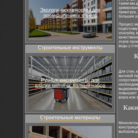
таким как 
армирован
Экологические нормы для
Арматура, 
промышленных земель
большие ус
Процесс м
подготовку
опалубку, 
качествен
этапе прои
воды у сте
Строительные инструменты
К
Для стен, 
высокой п
Ручные инструменты для
сопротивле
необходим
кладки кирпича: полный набор
выдержива
повышает п
влаги или
Каки
Строительные материалы
Монолитны
конструкц
выбором д