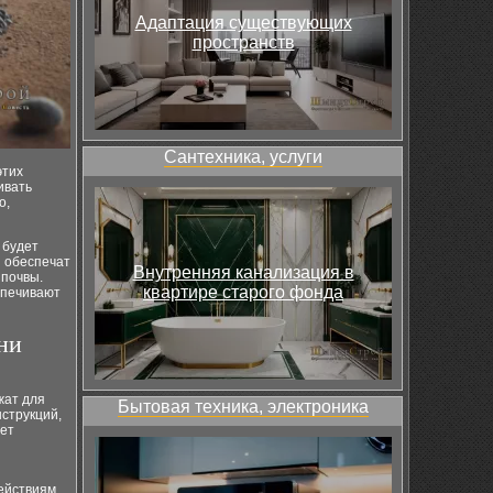
Адаптация существующих
пространств
Сантехника, услуги
этих
ивать
о,
 будет
я обеспечат
Внутренняя канализация в
 почвы.
квартире старого фонда
спечивают
ни
жат для
Бытовая техника, электроника
нструкций,
яет
ействиям,