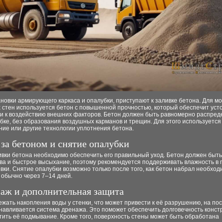
новки армирующего каркаса и опалубки, приступают к заливке бетона. Для м
 стен используется бетон с повышенной прочностью, который обеспечит уст
ии к воздействию внешних факторов. Бетон должен быть равномерно распред
бке, без образования воздушных карманов и трещин. Для этого используется
ие или другие технологии уплотнения бетона.
 за бетоном и снятие опалубки
ивки бетона необходимо обеспечить его правильный уход. Бетон должен быт
ева и быстрое высыхание, поэтому рекомендуется поддерживать влажность в 
вки. Снятие опалубки возможно только после того, как бетон набрал необхо
 обычно через 7–14 дней.
наж и дополнительная защита
жать накопления воды у стенки, что может привести к её разрушению, на по
навливается система дренажа. Это поможет обеспечить долговечность конст
тить её подмывание. Кроме того, поверхность стены может быть обработана