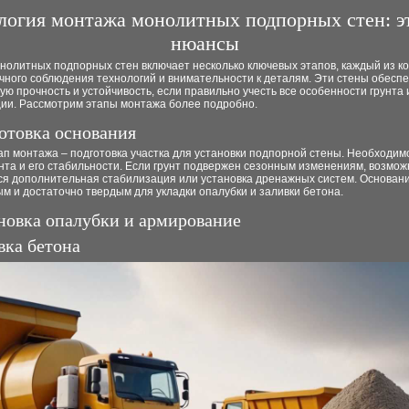
логия монтажа монолитных подпорных стен: э
нюансы
нолитных подпорных стен включает несколько ключевых этапов, каждый из к
чного соблюдения технологий и внимательности к деталям. Эти стены обесп
ю прочность и устойчивость, если правильно учесть все особенности грунта 
ции. Рассмотрим этапы монтажа более подробно.
готовка основания
п монтажа – подготовка участка для установки подпорной стены. Необходим
нта и его стабильности. Если грунт подвержен сезонным изменениям, возмож
ся дополнительная стабилизация или установка дренажных систем. Основан
м и достаточно твердым для укладки опалубки и заливки бетона.
ановка опалубки и армирование
вка бетона