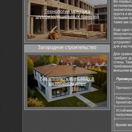
Во-первых
бетонирова
значительн
Технология монтажа
грунта и в
шумоизоляционных панелей
большие на
таких как 
Еще одно 
Монолитны
особенност
устраняет 
для участ
Загородное строительство
Для сравне
требуют до
стены. Так
требования
внешним в
Как утеплить мансарду в
Преимущ
загородном доме
Прочност
Гибкость 
проектир
Устойчиво
нагрузка
Время м