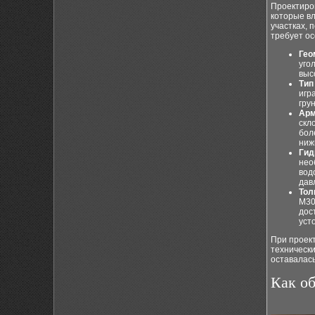
Проектиро
которые вл
участках, 
требует ос
Гео
уго
выс
Тип
игр
гру
Арм
скл
бол
ниж
Гид
нео
вод
дав
Тол
М30
дос
уст
При проек
технически
оставалась
Как об