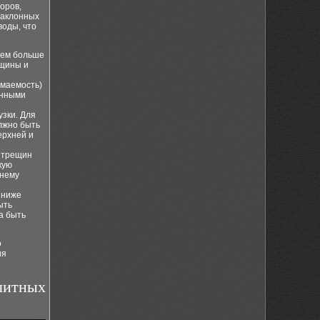
оров,
наклонных
воды, что
Чем больше
лщины и
имаемость)
енными
узки. Для
лжно быть
ерхней и
 трещин
кую
шнему
 ниже
ыть
а быть
о
ия
олитных