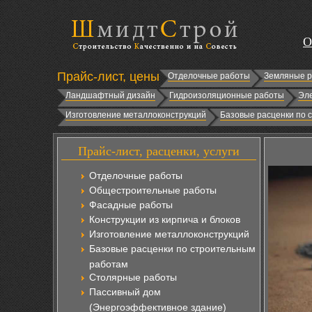
О
Прайс-лист, цены
Отделочные работы
Земляные 
Ландшафтный дизайн
Гидроизоляционные работы
Эл
Изготовление металлоконструкций
Базовые расценки по 
Прайс-лист, расценки, услуги
Отделочные работы
Общестроительные работы
Фасадные работы
Конструкции из кирпича и блоков
Изготовление металлоконструкций
Базовые расценки по строительным
работам
Столярные работы
Пассивный дом
(Энергоэффективное здание)