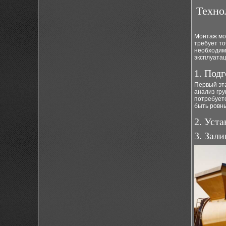
Техно
Монтаж мо
требует то
необходиму
эксплуата
1. Под
Первый эта
анализ гру
потребует
быть ровны
2. Уст
3. Зали