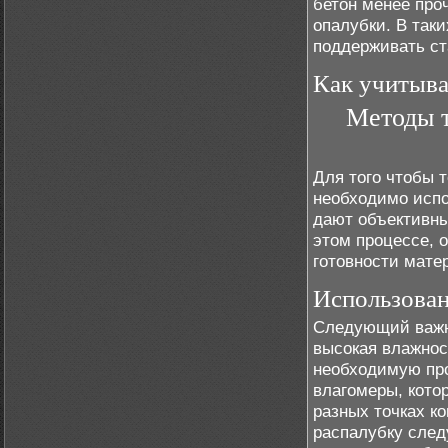
бетон менее про
опалубки. В так
поддерживать ст
Как учитыва
Методы т
Для того чтобы т
необходимо испо
дают объективны
этом процессе, 
готовности мате
Использован
Следующий важны
высокая влажнос
необходимую про
влагомеры, кото
разных точках к
распалубку след