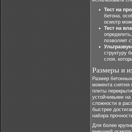
Тест на пр
бетона, осо
осмотр мож
Тест на вл
определить,
позволяет с
Ультразвук
структуру 
слоя, котор
Размеры и и
Размер бетонных
момента снятия 
плиты перекрыти
устойчивыми на 
сложности в рас
быстрее достига
набора прочност
Для более крупн
внешний осмотр,