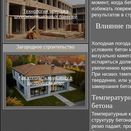
момент, когда бе
избежать повреж
Технология монтажа
результатов в ст
шумоизоляционных панелей
Влияние п
Холодная погода
Загородное строительство
условиях бетон 
визуально кажетс
испаряться долж
увеличению врем
При низких темп
Как утеплить мансарду в
твердение, или 
загородном доме
замерзания бето
Температурн
бетона
Температурные к
структуру бетон
резко падает, п