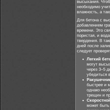
высыхания. Чтоб
необходимо учиты
влажность, а та
Для бетона с вы
добавлением гра
времени. Это свя
пористая, и вод
твердения. В та
дней после зали
следует проверя
Легкий бет
могут высы
через 3–5 д
убедиться в
Ракушечник
быстрее и м
однако необ
трещин и пр
Скоростной
может быть 