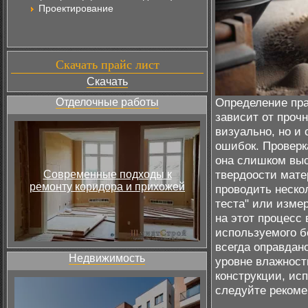
Проектирование
Скачать прайс лист
Скачать
Определение пра
Отделочные работы
зависит от проч
визуально, но и
ошибок. Проверк
она слишком выс
твердоости мате
Современные подходы к
ремонту коридора и прихожей
проводить неско
теста" или изме
на этот процесс 
используемого б
всегда оправдан
Недвижимость
уровне влажност
конструкции, ис
следуйте рекоме