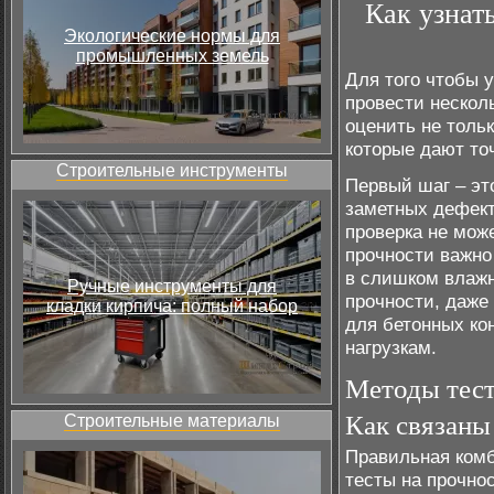
Как узнат
Экологические нормы для
промышленных земель
Для того чтобы у
провести нескол
оценить не толь
которые дают то
Строительные инструменты
Первый шаг – эт
заметных дефект
проверка не мож
прочности важно
в слишком влажн
Ручные инструменты для
прочности, даже
кладки кирпича: полный набор
для бетонных ко
нагрузкам.
Методы тест
Как связаны
Строительные материалы
Правильная комб
тесты на прочно