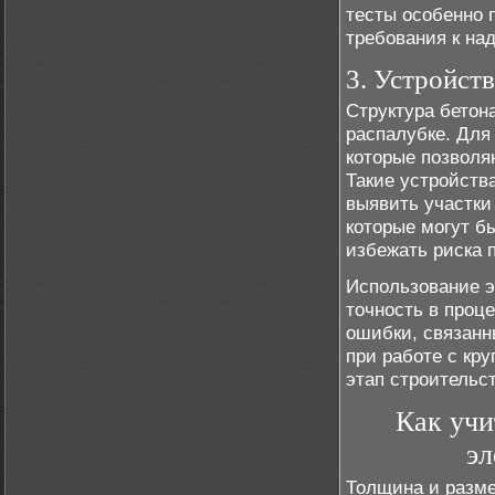
тесты особенно 
требования к на
3. Устройст
Структура бетона
распалубке. Для
которые позволя
Такие устройств
выявить участки
которые могут б
избежать риска 
Использование э
точность в проц
ошибки, связанн
при работе с кр
этап строительс
Как учи
эл
Толщина и разме