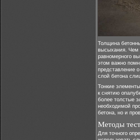
Толщина бетонны
высыхания. Чем 
равномерного вы
этом важно помн
представление о
слой бетона сли
Тонкие элементы
к снятию опалубк
более толстые э
необходимой про
бетона, но и про
Методы тест
Для точного опр
использовать с