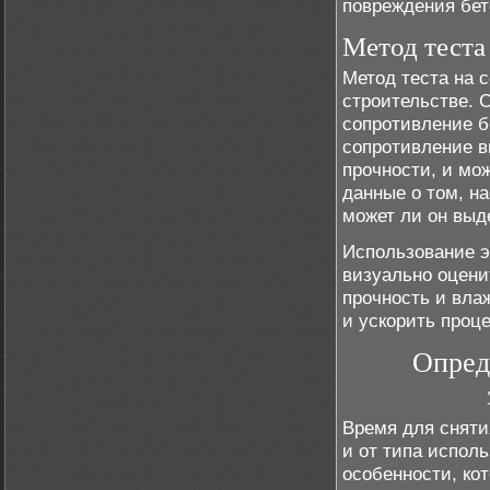
повреждения бет
Метод теста
Метод теста на 
строительстве. 
сопротивление б
сопротивление в
прочности, и мож
данные о том, н
может ли он выд
Использование э
визуально оценит
прочность и вла
и ускорить проц
Опред
Время для сняти
и от типа испол
особенности, ко