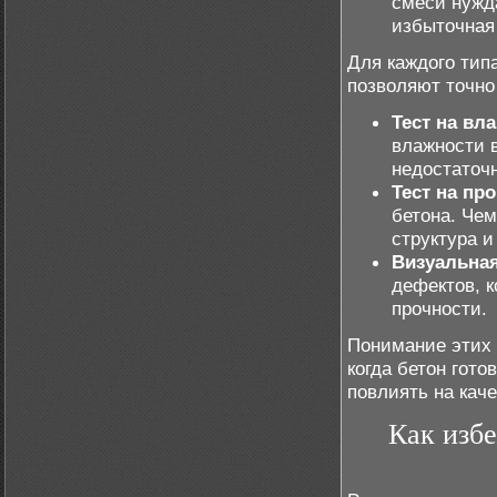
смеси нужда
избыточная 
Для каждого тип
позволяют точно 
Тест на вла
влажности в
недостаточ
Тест на пр
бетона. Че
структура и
Визуальная
дефектов, к
прочности.
Понимание этих 
когда бетон гото
повлиять на каче
Как изб