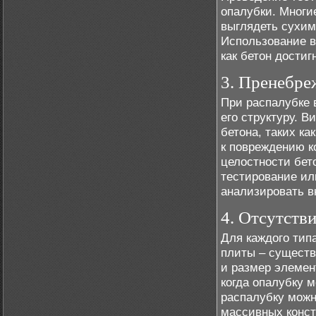
опалубки. Многие
выглядеть сухим 
Использование в
как бетон достиг
3. Пренебре
При распалубке 
его структуру. 
бетона, таких к
к повреждению к
целостности бет
тестирование ил
анализировать в
4. Отсутств
Для каждого тип
плиты – существ
и размер элемен
когда опалубку 
распалубку можн
массивных конст