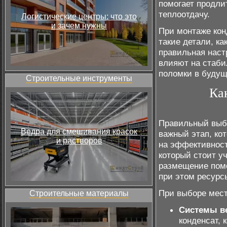
помогает продли
теплоотдачу.
Логистические центры: что это
и зачем нужны
При монтаже кон
такие детали, ка
правильная наст
влияют на стаби
поломки в будущ
Строительные инструменты
Ка
Правильный выбо
Ведра для смешивания красок
важный этап, кот
и растворов
на эффективност
который стоит у
размещение пом
при этом ресурс
При выборе мест
Строительные материалы
Системы в
конденсат,