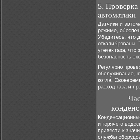
5. Проверка
автоматики
Датчики и автом
режиме, обеспеч
Убедитесь, что 
откалиброваны. 
утечек газа, что
безопасность эк
Регулярно прове
обслуживание, 
котла. Своеврем
расход газа и п
Ча
конденс
Конденсационные
и горячего водо
привести к знач
службы оборудов