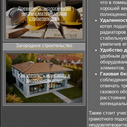
что в поме
хорошей ве
Древесина: экологически
чистый материал для
полноценно 
строительства
Удаленност
котел пода
радиаторов
стабильную 
увеличив ег
Загородное строительство
Удобство 
удобным для
оборудован
элементов, 
Газовая бе
Как утеплить мансарду в
соблюдения
загородном доме
отвечать т
газового об
расстояние 
потенциаль
Также стоит учес
грамотного подх
неудовлетворите