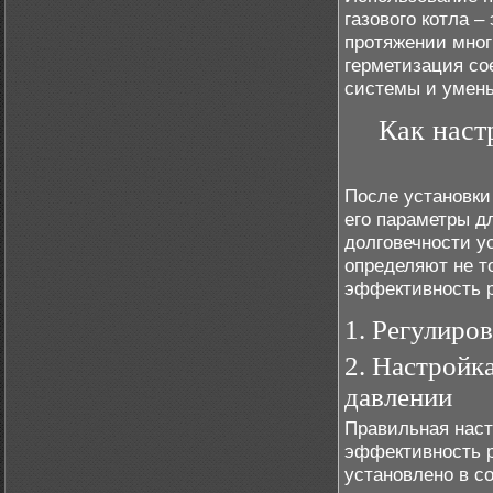
газового котла –
протяжении мног
герметизация со
системы и умен
Как наст
После установки
его параметры д
долговечности у
определяют не т
эффективность 
1. Регулиро
2. Настройк
давлении
Правильная наст
эффективность р
установлено в с