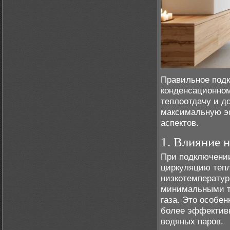
Правильное подк
конденсационном
теплоотдачу и д
максимальную эф
аспектов.
1. Влияние 
При подключении
циркуляцию тепл
низкотемператур
минимальными те
газа. Это особе
более эффектив
водяных паров.