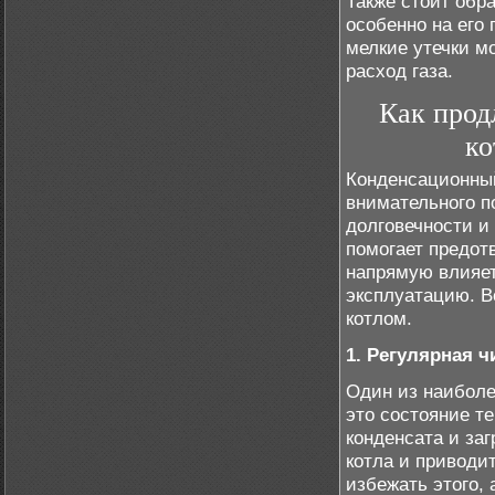
Также стоит обра
особенно на его
мелкие утечки м
расход газа.
Как прод
ко
Конденсационный
внимательного п
долговечности и
помогает предот
напрямую влияет
эксплуатацию. В
котлом.
1. Регулярная 
Один из наиболе
это состояние т
конденсата и за
котла и приводит
избежать этого,