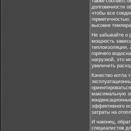
также соответст
долговечности о
чтобы все соед
герметичностью.
высокие темпера
Не забывайте о 
мощность зависи
теплоизоляции, а
горячего водосн
нагрузкой, это м
увеличить расход
Качество котла 
эксплуатационны
ориентироваться
максимальную эк
конденсационные
эффективного ис
затраты на отоп
И наконец, обра
специалистов дл