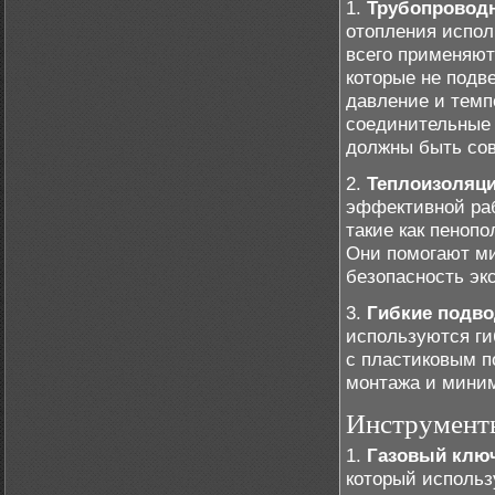
1.
Трубопровод
отопления испол
всего применяют
которые не подв
давление и темп
соединительные 
должны быть со
2.
Теплоизоляц
эффективной раб
такие как пеноп
Они помогают ми
безопасность экс
3.
Гибкие подво
используются ги
с пластиковым п
монтажа и миним
Инструмент
1.
Газовый клю
который использ