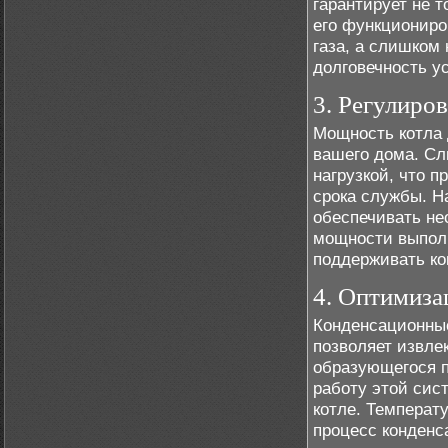
гарантирует не 
его функциониро
газа, а слишком 
долговечность у
3. Регулиро
Мощность котла 
вашего дома. Сл
нагрузкой, что п
срока службы. Н
обеспечивать не
мощности выполн
поддерживать к
4. Оптимиза
Конденсационные
позволяет извле
образующегося п
работу этой сис
котле. Температ
процесс конденс