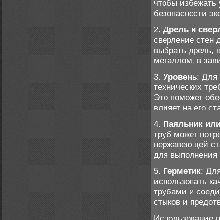
чтобы избежать у
безопасности эк
2.
Дрель и свер
сверление стен 
выбрать дрель, 
металлом, в зав
3.
Уровень
: Для
технических тре
Это поможет обе
влияет на его ст
4.
Паяльник или
труб может потре
нержавеющей ста
для выполнения 
5.
Герметик
: Дл
использовать ка
трубами и соеди
стыков и предот
Использование п