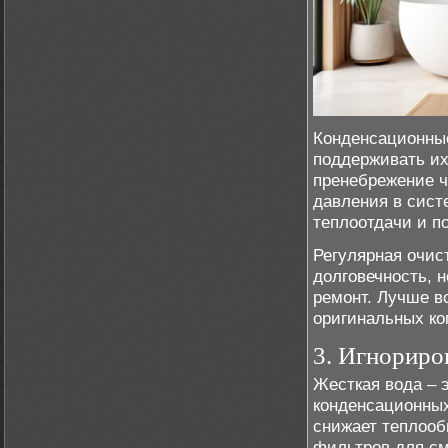
Конденсационные
поддерживать их
пренебрежение ч
давления в сист
теплоотдачи и п
Регулярная очист
долговечность, 
ремонт. Лучше в
оригинальных ко
3. Игнориро
Жесткая вода – 
конденсационных
снижает теплооб
фильтров для см