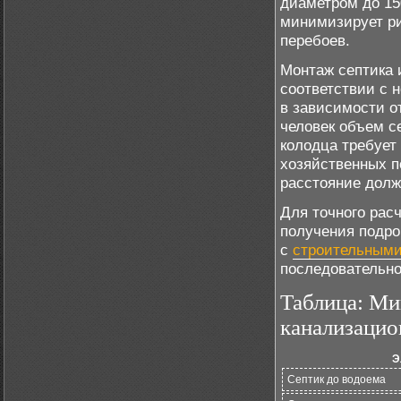
диаметром до 15
минимизирует ри
перебоев.
Монтаж септика 
соответствии с 
в зависимости о
человек объем с
колодца требует
хозяйственных по
расстояние долж
Для точного рас
получения подро
с
строительными
последовательно
Таблица: Ми
канализацио
Э
Септик до водоема