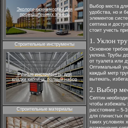
Выбор места для
Экологические нормы для
удобства, но и 
промышленных земель
элементов систе
септика и досту
стоит учесть пр
1. Уклон тр
Строительные инструменты
Основное требов
уклона. Трубы д
от туалета или д
Оптимальный укл
каждый метр тру
Ручные инструменты для
вытекать, избег
кладки кирпича: полный набор
2. Выбор ме
Септик необходи
чтобы избежать 
Строительные материалы
расстояние – 5-1
для глинистых п
таких условиях х
размещения септ