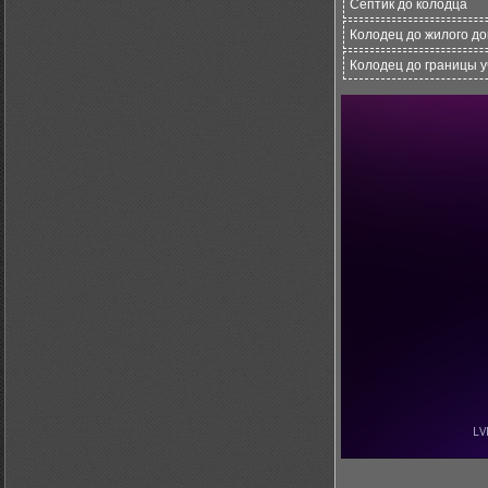
Септик до колодца
Колодец до жилого д
Колодец до границы у