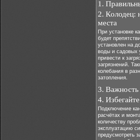
1. Правильн
2. Колодец:
места
При установке к
будет препятств
установлен на д
воды и садовых 
привести к загр
загрязнений. Та
колебания в раз
затопления.
3. Важность
4. Избегайт
Подключение кан
расчётах и монт
количеству проб
эксплуатацию си
предусмотреть з