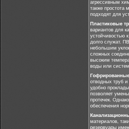
агрессивным хи
также простота 
подходят для ус
Пластиковые тр
вариантов для к
устойчивостью к
долго служат. П
небольшим уклон
сложных соедине
высоким темпера
воды или систем
Гофрированные
отводных труб и
удобно проклады
позволяет умень
протечек. Однак
обеспечения нор
Канализационн
материалов, так
резервуары имею