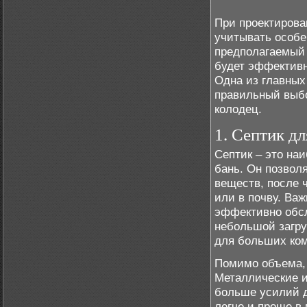
При проектирова
учитывать особе
предполагаемый 
будет эффективн
Одна из главных
правильный выбо
колодец.
1. Септик д
Септик – это на
бань. Он позвол
веществ, после 
или в почву. Ва
эффективно обсл
небольшой загру
для больших ком
Помимо объема, 
Металлические и
больше усилий д
легче и проще в