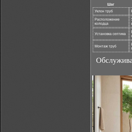
Шаг
Уклон труб
Расположение
колодца
Установка септика
Монтаж труб
Обслужива