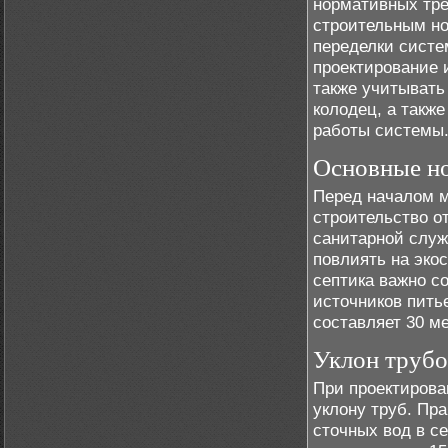
нормативных тре
строительным н
переделки систе
проектирование 
также учитывать
колодец, а такж
работы системы
Основные н
Перед началом м
строительство от
санитарной служ
повлиять на эко
септика важно с
источников пить
составляет 30 м
Уклон трубо
При проектирова
уклону труб. Пр
сточных вод в с