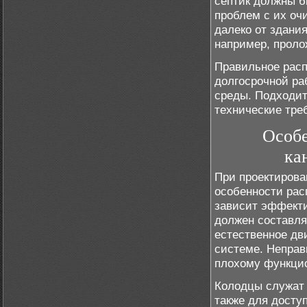
септик должны б
проблем с их оч
далеко от здани
например, проло
Правильное расп
долгосрочной ра
среды. Подходит
технические тре
Особе
ка
При проектирова
особенности расп
зависит эффекти
должен составлят
естественное дв
системе. Неправ
плохому функци
Колодцы служат 
также для досту