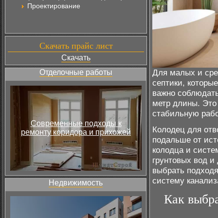
Проектирование
Скачать прайс лист
Скачать
Для малых и сре
Отделочные работы
септики, которы
важно соблюдать
метр длины. Это
стабильную раб
Современные подходы к
Колодец для отв
ремонту коридора и прихожей
подальше от ист
колодца и систе
грунтовых вод и
выбрать подходя
систему канализ
Недвижимость
Как выбра