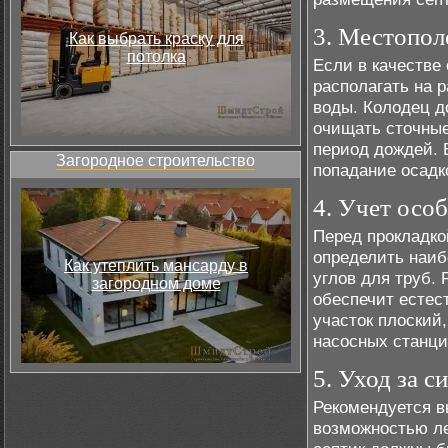
3. Местопол
Как выбрать краску для
потолка
Если в качестве
располагать на 
воды. Колодец д
очищать сточные
период дождей. 
Загородное строительство
попадание осадк
4. Учет осо
Перед прокладко
определить наиб
Как утеплить мансарду в
углов для труб.
загородном доме
обеспечит естес
участок плоский
насосных станци
5. Уход за с
Рекомендуется в
возможностью ле