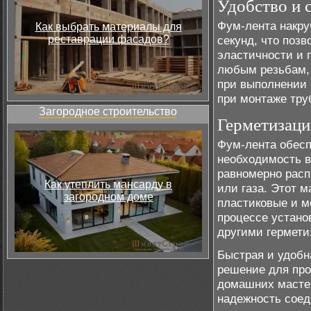
Удобство и 
Фум-лента накру
Как выбрать материалы для
реставрации фасадов?
секунд, что позв
эластичности и 
любым резьбам, 
при выполнении 
при монтаже тру
Загородное строительство
Герметизаци
Фум-лента обесп
необходимость в
равномерно расп
Как утеплить мансарду в
или газа. Этот 
загородном доме
пластиковые и м
процессе устано
другими гермет
Быстрая и удобн
решение для про
домашних мастер
надежность соед