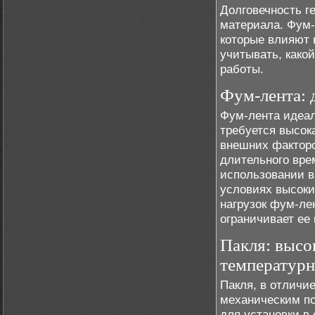
Долговечность г
материала. Фум-
которые влияют 
учитывать, како
работы.
Фум-лента: 
Фум-лента идеал
требуется высок
внешних факторо
длительного вре
использовании в
условиях высоки
нагрузок фум-ле
ограничивает ее
Пакля: высо
температур
Пакля, в отличи
механическим по
для установки в