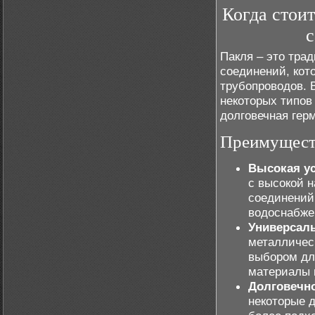
Когда стои
с
Пакля – это тра
соединений, кот
трубопроводов. 
некоторых типов 
долговечная гер
Преимуществ
Высокая ус
с высокой н
соединений
водоснабже
Универсал
металлическ
выбором дл
материалы 
Долговечн
некоторые 