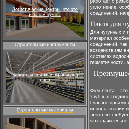
работает с резь
уплотнение, осо
Логистические центры: что это
соединений, нап
и зачем нужны
Пакля для ч
Для чугунных и 
материал особен
соединений, так 
Строительные инструменты
воздействиям вн
системах водосн
герметичности, 
Преимущес
Защитные щитки и экраны для
лица
Фум-лента – это
трубных соедине
Главное преимущ
использовании и
Строительные материалы
лента не требуе
что значительно