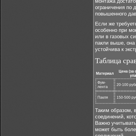
монтажа достато
ограничения по 
повышенного дав
Если же требует
особенно при мо
или в газовых с
пакли выше, она
устойчива к экс
Таблица сра
Цена (за
Материал
упа
Фум-
20-100 руб
лента
Пакля
150-500 руб
Таким образом, 
соединений, кот
Важно учитывать
может быть боле
соединений.