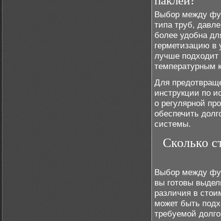
паклей?
Выбор между фум
типа труб, давл
более удобна дл
герметизацию в 
лучше подходит 
температурным к
Для предотвращ
инструкции по и
о регулярной пр
обеспечить долг
системы.
Сколько ст
Выбор между фум
вы готовы выдел
различия в стои
может быть подх
требуемой долго