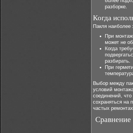
более подх
разборке.
Когда испол
Пакля наиболее
При монта
может не о
Когда требу
подвергать
разбирать.
При гермет
температур
Выбор между пак
условий монтажа
соединений, что
сохраняться на 
частых ремонтах
Сравнение 