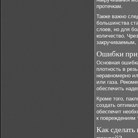
протечкам.
Также важно сле
большинства ста
слоев, но для б
количество. Чре
закручиваемым, 
Ошибки при 
Основная ошибка
плотность в рез
неравномерно ил
или газа. Реком
обеспечить наде
Кроме того, пак
создать оптимал
обеспечит необх
к повреждениям 
Как сделать