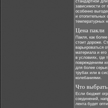
стандартной длин
зависимости от 
особенно выгоде
и отопительных 
температурных н
Цена пакли
Пакля, как боле
стоит дороже. С
варьироваться от
материала и его
в условиях, где 
повреждениям и
для более серье
трубах или в си
колебаниями.
Что выбрать
Если бюджет огр
соединений, нап
лента будет опт