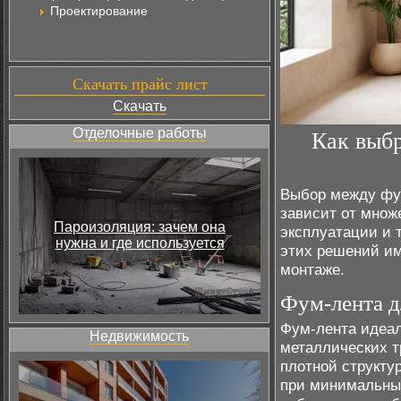
Проектирование
Скачать прайс лист
Скачать
Отделочные работы
Как выбр
Выбор между фум
зависит от множе
Пароизоляция: зачем она
эксплуатации и 
нужна и где используется
этих решений им
монтаже.
Фум-лента д
Фум-лента идеал
Недвижимость
металлических т
плотной структу
при минимальных