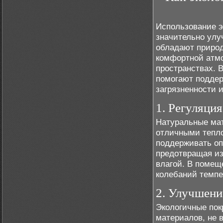
Использование э
значительно ул
обладают приро
комфортной атмо
пространствах. 
помогают поддер
загрязненности 
1. Регуляци
Натуральные мат
отличными тепло
поддерживать о
предотвращая и
влагой. В помещ
колебаний темпе
2. Улучшени
Экологичные пок
материалов, не 