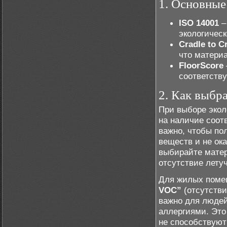
1. Основные
ISO 14001
–
экологичес
Cradle to C
что материа
FloorScore
соответств
2. Как выбр
При выборе экол
на наличие соот
важно, чтобы по
веществ и не ок
выбирайте мате
отсутствие лету
Для жилых поме
VOC”
(отсутстви
важно для людей
аллергиями. Это
не способствуют