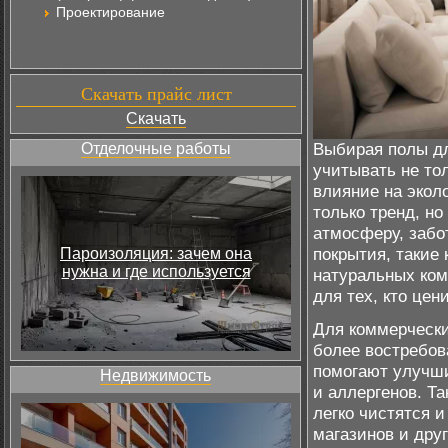
Проектирование
Скачать прайс лист
Скачать
Выбирая полы д
Отделочные работы
учитывать не тол
влияние на экол
только тренд, н
атмосферу, забо
покрытия, такие 
Пароизоляция: зачем она
нужна и где используется
натуральных ком
для тех, кто цен
Для коммерчески
более востребов
помогают улучши
Недвижимость
и аллергенов. Т
легко чистятся и
магазинов и дру