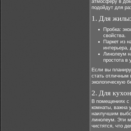
атмосферу в дом
подойдут для ра
1. Для жил
Пробка: эко
свойства.
Паркет из н
интерьера, 
Линолеум н
простота в 
Если вы планир
стать отличным 
экологическую б
2. Для кухо
В помещениях с 
комнаты, важна у
наилучшим выбор
линолеум. Эти м
чистятся, что д