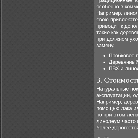
Традиционные по
особенно в комм
Например, линол
свою привлекате
приводит к допо
такие как деревя
при должном ухо
замену.
Пробковое п
Деревянный 
ПВХ и линол
3. Стоимост
Натуральные пок
эксплуатации, о
Например, дерев
помощью лака ил
но при этом легк
линолеум часто 
более дорогосто