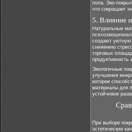
пола. Эко-покры
что сокращает э
5. Влияние 
Натуральные ма
психоэмоциональ
создают уютную 
снижению стресс
торговых площад
продуктивность 
Экологичные пок
улучшения микро
которое способс
материалы для п
устойчивое разв
Срав
При выборе покр
эстетические кач