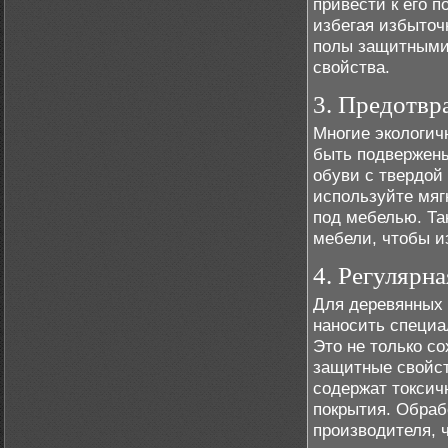
привести к его 
избегая избыточ
полы защитными
свойства.
3. Предотвр
Многие экологич
быть подвержен
обуви с твердой
используйте мяг
под мебелью. Та
мебели, чтобы и
4. Регулярн
Для деревянных 
наносить специа
Это не только со
защитные свойст
содержат токсич
покрытия. Обраб
производителя, 