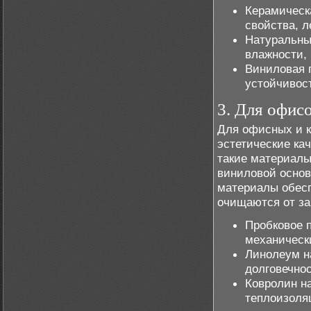
Керамическ
свойства, л
Натуральны
влажности, 
Виниловая п
устойчивост
3. Для офис
Для офисных и к
эстетические кач
такие материалы
виниловой основ
материалы обесп
очищаются от за
Пробковое п
механическ
Линолеум на
долговечнос
Ковролин на
теплоизоляц