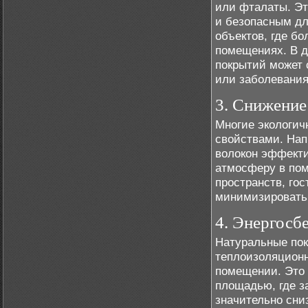
или фталаты. Эт
и безопасным дл
объектов, где б
помещениях. В д
покрытий может 
или заболевания
3. Снижение
Многие экологи
свойствами. Нап
волокон эффекти
атмосферу в пом
пространств, го
минимизировать 
4. Энергосб
Натуральные пок
теплоизоляционн
помещении. Это 
площадью, где з
значительно сни