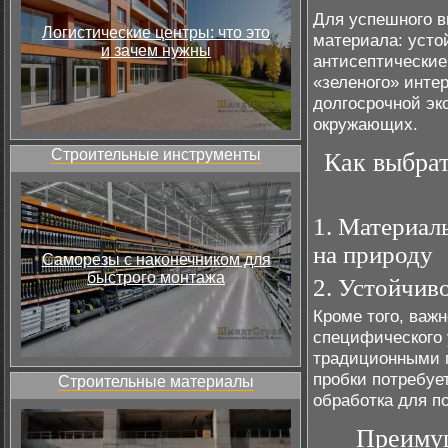
Для успешного в
Логистические центры: что это
материала: усто
и зачем нужны
антисептические
«зеленого» интер
долгосрочной эк
окружающих.
Строительные инструменты
Как выбрат
1. Материал
на природу
Саморезы с наконечником для
быстрого монтажа
2. Устойчиво
Кроме того, важн
специфического 
традиционными п
пробки потребуе
Строительные материалы
обработка для п
Преимущ