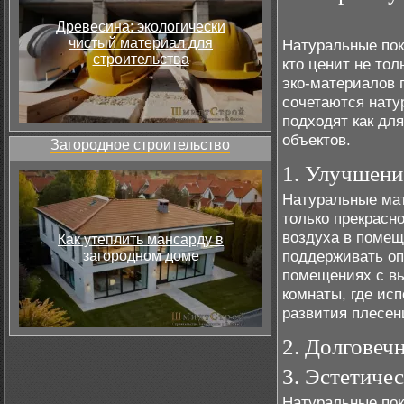
Древесина: экологически
чистый материал для
Натуральные пок
строительства
кто ценит не тол
эко-материалов 
сочетаются нату
подходят как дл
объектов.
Загородное строительство
1. Улучшени
Натуральные мат
только прекрасн
воздуха в помещ
Как утеплить мансарду в
поддерживать оп
загородном доме
помещениях с вы
комнаты, где ис
развития плесени
2. Долговечн
3. Эстетиче
Натуральные пок