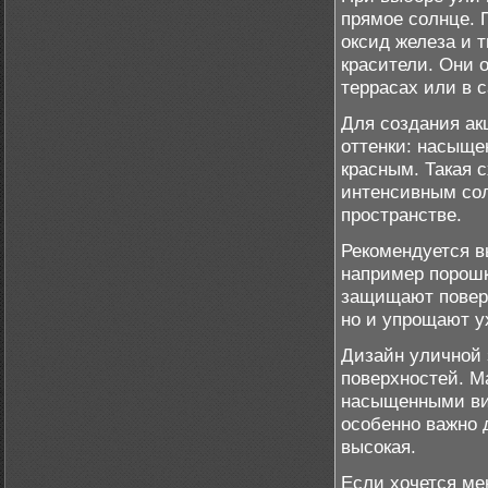
прямое солнце. П
оксид железа и 
красители. Они 
террасах или в с
Для создания ак
оттенки: насыще
красным. Такая 
интенсивным сол
пространстве.
Рекомендуется в
например порошк
защищают поверх
но и упрощают у
Дизайн уличной 
поверхностей. М
насыщенными виз
особенно важно 
высокая.
Если хочется ме