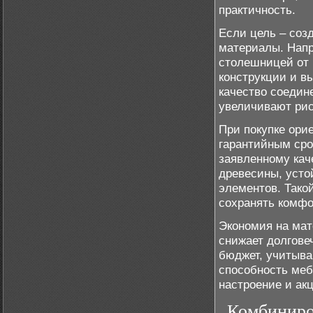
практичность.
Если цель – соз
материалы. Напр
столешницей от 
конструкции и в
качество соедин
увеличивают рис
При покупке ори
гарантийным сро
заявленному кач
древесины, усто
элементов. Тако
сохранять комфо
Экономия на мат
снижает долгове
бюджет, учитыва
способность меб
настроение и ак
Комбиниро