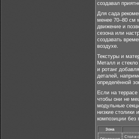
создавал приятн
Для сада рекоме
менее 70–80 см 
движение и позв
сезона или наст
создавать време
воздухе.
Текстуры и мате
Металл и стекло
и ротанг добавл
деталей, наприм
определённой зо
Если на террасе
чтобы они не ме
модульные секци
низкие столики 
композиции без 
Зона
Стол и 