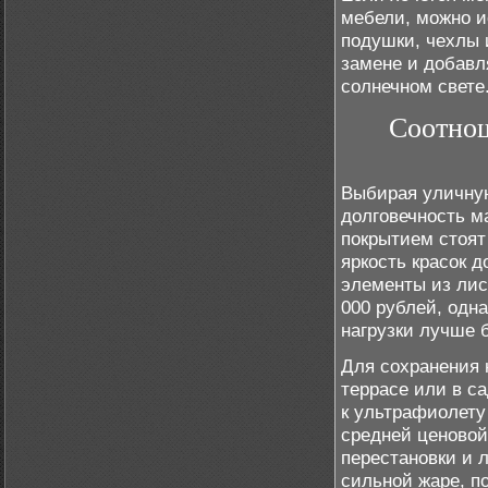
мебели, можно и
подушки, чехлы 
замене и добавл
солнечном свете
Соотнош
Выбирая уличную
долговечность м
покрытием стоят 
яркость красок д
элементы из лис
000 рублей, одн
нагрузки лучше 
Для сохранения 
террасе или в с
к ультрафиолету
средней ценовой 
перестановки и 
сильной жаре, п