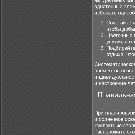
натуральных ма
однотонные элем
избежать однооб
Сочетайте 
чтобы добав
Цветочные 
усиливают 
Подбирайте
отдыха, что
Систематическое
элементов позво
индивидуальност
и настроение лет
Правильная
При планировани
и солнечное осв
компактные стол
Расположите сто