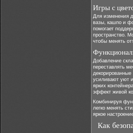
Игры с цвет
Для изменения д
вазы, кашпо и ф
помогает поддер
пространство. М
чтобы менять от
Функционал
Добавление скла
переставлять ме
декорированные 
усиливают уют и
ярких контейнер
эффект живой к
Комбинируя фун
легко менять ст
яркое настроение
Как безоп