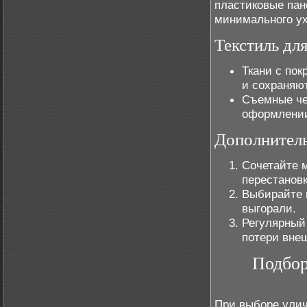
пластиковые пан
минимального ух
Текстиль дл
Ткани с по
и сохраняют
Съемные че
оформлении
Дополнител
Сочетайте 
перестановк
Выбирайте 
выгорали.
Регулярный
потери внеш
Подбор
При выборе улич