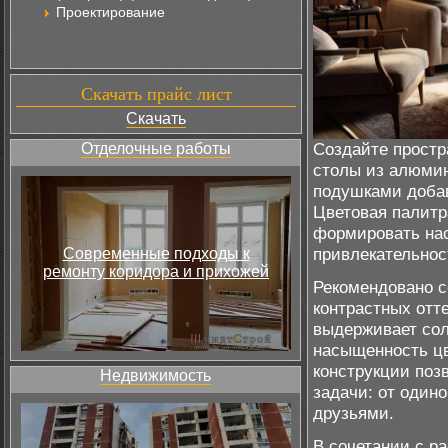
Проектирование
Скачать прайс лист
Скачать
Создайте простра
Отделочные работы
столы из алюми
подушками добав
Цветовая палитр
формировать на
привлекательнос
Современные подходы к
ремонту коридора и прихожей
Рекомендовано с
контрастных отт
выдерживает сол
насыщенность цв
конструкции поз
Недвижимость
задачи: от одино
друзьями.
В сочетании с р