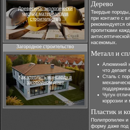
Дерево
Древесина: экологически
Твердые породы, 
чистый материал для
при контакте с в
строительства
рекомендуется 
пропитками кажд
антисептической
насекомых.
Загородное строительство
Металл и сп
Алюминий н
что делает 
Сталь с по
Как утеплить мансарду в
механическ
загородном доме
поддержива
Чугун отлич
коррозии и
Пластик и к
Полипропилен и 
форму даже под 