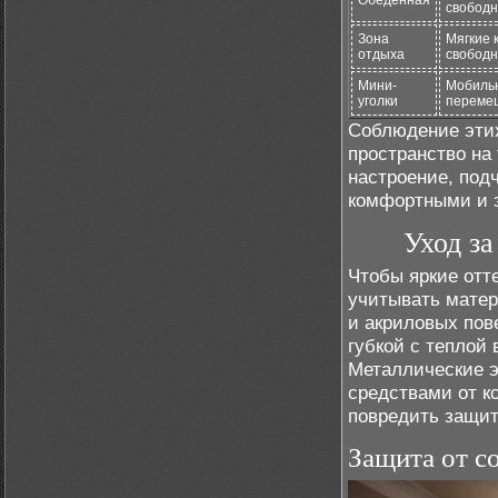
Обеденная
свободн
Зона
Мягкие 
отдыха
свободн
Мини-
Мобильн
уголки
переме
Соблюдение этих
пространство на 
настроение, под
комфортными и 
Уход за
Чтобы яркие отт
учитывать матер
и акриловых пов
губкой с теплой
Металлические 
средствами от к
повредить защит
Защита от с