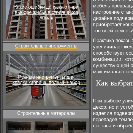
мебель превращ
Какие ошибки допускают при
настроение стан
выборе жилья в строящихся
домах
дизайна подчерк
приобретает кон
тон всей композ
Практика показы
Строительные инструменты
увеличивает жел
способствует со
комбинации, кот
существующей ар
максимально ко
Ручные инструменты для
Как выбрат
кладки кирпича: полный набор
При выборе улич
декор, но и уст
изделия подверг
Строительные материалы
перепадов темпе
состава и обрабо