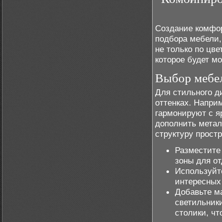
Создание комфор
подбора мебели,
не только по цве
которое будет м
Выбор мебел
Для стильного д
оттенках. Напри
гармонируют с я
дополнить метал
структуру простр
Разместите
зоны для о
Используйт
интересных
Добавьте м
светильник
столики, чт