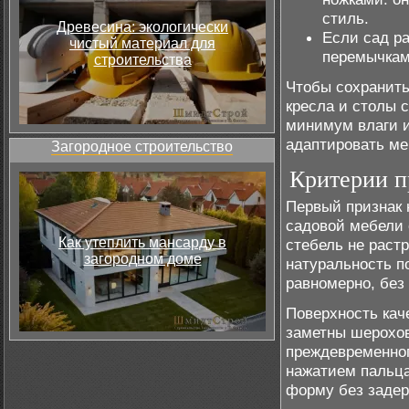
стиль.
Древесина: экологически
Если сад р
чистый материал для
перемычкам
строительства
Чтобы сохранить
кресла и столы с
минимум влаги и
адаптировать ме
Загородное строительство
Критерии п
Первый признак 
садовой мебели 
Как утеплить мансарду в
стебель не раст
загородном доме
натуральность п
равномерно, без 
Поверхность кач
заметны шерохов
преждевременног
нажатием пальца
форму без задер