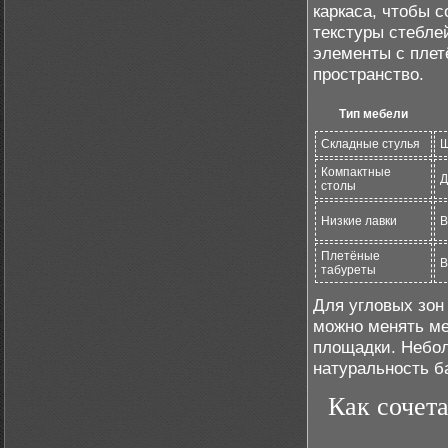
каркаса, чтобы 
текстуры стебле
элементы с плет
пространство.
Тип мебели
Складные стулья
Ш
Компактные
Д
столы
Низкие лавки
В
Плетёные
В
табуреты
Для угловых зон
можно менять ме
площадки. Небол
натуральность б
Как сочет