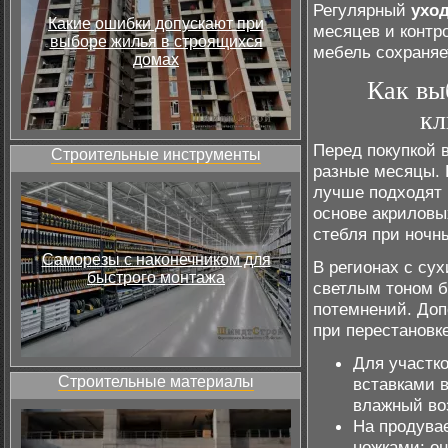
Регулярный
ухо
Какие ошибки допускают при
месяцев и контр
выборе жилья в строящихся
мебель сохраняе
домах
Как вы
кл
Перед покупкой 
Строительные инструменты
разные месяцы. 
лучше подходят 
основе акриловы
стебля при ночн
Саморезы с наконечником для
В регионах с су
быстрого монтажа
светлым тоном б
потемнений. Доп
при перестановк
Для участк
Строительные материалы
вставками в
влажный во
На продува
ножками: о