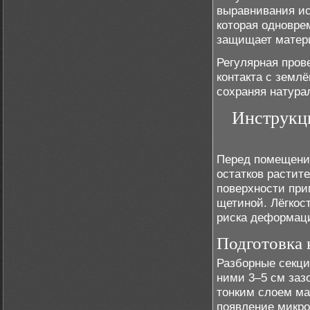
выравнивания и
которая одновре
защищает матери
Регулярная прове
контакта с земл
сохраняя натура
Инструкц
Перед помещение
остатков растит
поверхности при
щетиной. Лёгкос
риска деформац
Подготовка 
Разборные секци
ними 3–5 см заз
тонким слоем ма
появление микр