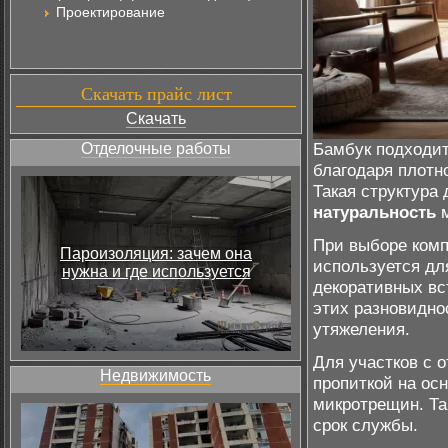
Проектирование
Скачать прайс лист
Скачать
Бамбук подходит
Отделочные работы
благодаря плотн
Такая структура
натуральность
м
При выборе комп
Пароизоляция: зачем она
используется дл
нужна и где используется
декоративных в
этих разновидно
утяжеления.
Для участков с 
Недвижимость
пропиткой на ос
микротрещин. Та
срок службы.