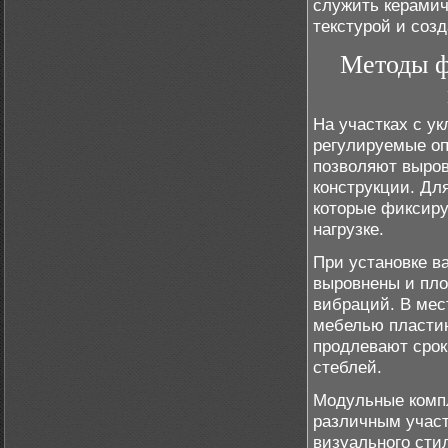
служить керамич
текстурой и соз
Методы ф
На участках с у
регулируемые оп
позволяют выров
конструкции. Дл
которые фиксирую
нагрузке.
При установке в
выровнены и пло
вибраций. В мес
мебелью пластин
продлевают сро
стеблей.
Модульные компл
различным участ
визуального сти