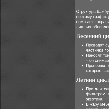
Структура бамбу
поэтому график 
помогает сохран
лишних обновле
Весенний ци
Проводят су
частички по
Наносят тон
– он снижае
Проверяют 
которые вс
Летний цикл
При длител
фильтром, 
экзотика.
В жару меб