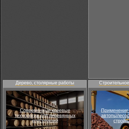
Дерево, столярные работы
Строительное
Современные клеевые
Применение 
технологии для деревянных
автопылесос
конструкций
стройп