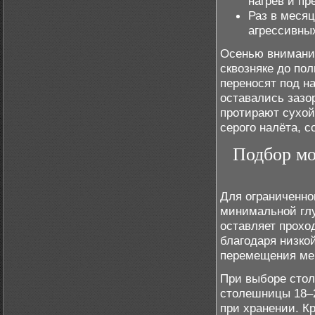
нагрев и п
Раз в месяц
агрессивны
Осенью внимание
сквозняке до по
переносят под н
оставались зазо
протирают сухой
серого налёта, с
Подбор мо
Для ограниченно
минимальной глу
оставляет прохо
благодаря низкой
перемещения меб
При выборе стол
столешницы 18–
при хранении. К