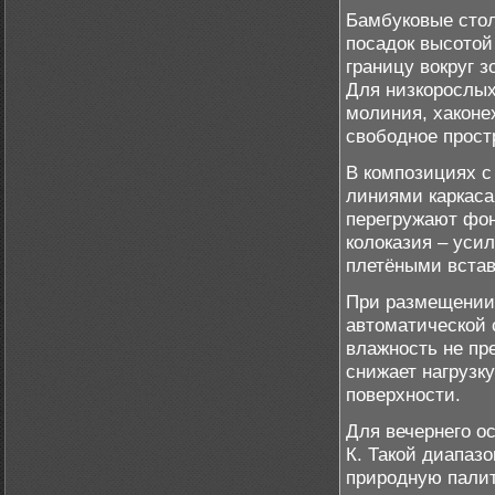
Бамбуковые стол
посадок высотой
границу вокруг 
Для низкорослых
молиния, хаконе
свободное прост
В композициях с
линиями каркаса
перегружают фон
колоказия – уси
плетёными встав
При размещении 
автоматической 
влажность не пр
снижает нагрузк
поверхности.
Для вечернего о
К. Такой диапаз
природную палит