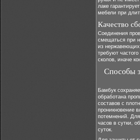
лаке гарантируе
мебели при длит
Качество сб
Соединения пров
смещаться при н
из нержавеющих 
требуют частого
сколов, иначе ко
Способы з
Бамбук сохраняе
обработана проп
составов с плотн
проникновение в
потемнений. Для
часов в сутки, 
суток.
Для защиты от с