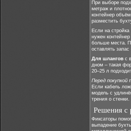
При выборе подх
метраж и плотно
контейнер объём
разместить бухту
Если на стройка
нужен контейнер 
больше места. П
оставлять запас
Для шлангов
с 
дном – такая фо
20–25 л подходи
Перед покупкой
п
Если кабель лож
модель с удлинё
трения о стенки.
Решения с 
Фиксаторы помог
выпадение бухты