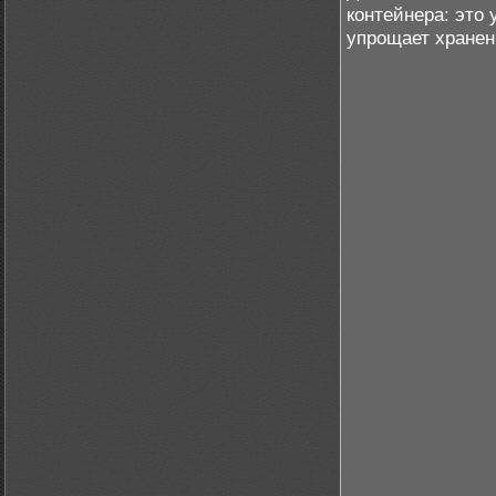
контейнера: это 
упрощает хранен