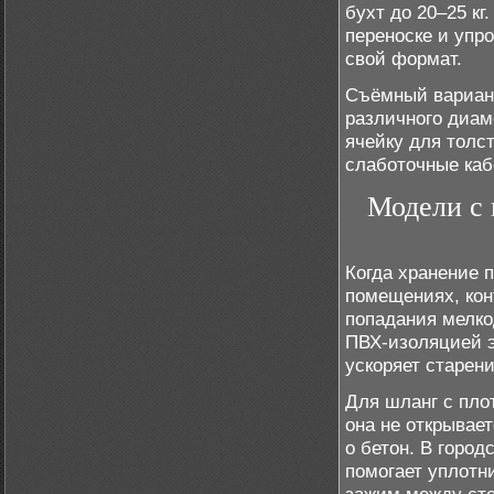
бухт до 20–25 кг
переноске и упр
свой формат.
Съёмный вариант
различного диам
ячейку для толс
слаботочные каб
Модели с
Когда хранение 
помещениях, кон
попадания мелко
ПВХ-изоляцией э
ускоряет старен
Для шланг с пло
она не открывае
о бетон. В город
помогает уплотн