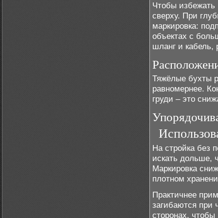
Чтобы избежать 
сверху. При глу
маркировка: под
объектах с бол
шланг и кабель,
Расположени
Тяжёлые бухты р
равномернее. Ко
груди – это сниж
Упорядочива
Использов
На стройка без 
искать дольше, 
Маркировка сниж
плотном хранени
Практичнее прим
загибаются при 
сторонах, чтоб