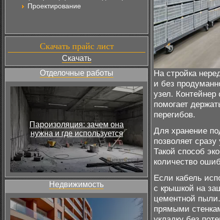
Проектирование
Скачать прайс лист
Скачать
На стройка нере
Отделочные работы
и без продуманн
узел. Контейнер
помогает держат
перегибов.
Пароизоляция: зачем она
Для хранение по
нужна и где используется
позволяет сразу
Такой способ эк
количество ошиб
Если кабель исп
Недвижимость
с крышкой на за
цементной пыли.
прямыми стенкам
укладку без поте