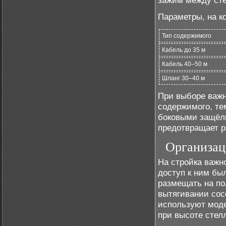
зажим между сте
Параметры, на к
Тип содержимого
Кабель до 35 м
Кабель 40–50 м
Шланг 30–40 м
При выборе важн
содержимого, те
боковыми защёлк
предотвращает р
Организац
На стройка важн
доступ к ним бы
размещать на пол
вытягивании сос
используют моде
при высоте стел