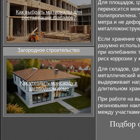
Для площадок, гд
переносится меж
Как выбрать материалы для
полипропилена. 
реставрации фасадов?
метра и не дефо
металлоконструк
Если хранение о
разумно использ
Загородное строительство
при колебаниях 
риск коррозии у 
Для складов, гд
металлический к
выдерживает нагр
Как утеплить мансарду в
длительном хран
загородном доме
При работе на в
резиновыми накл
между участками
Подбор 